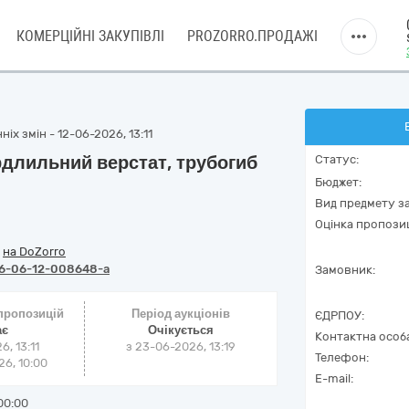
КОМЕРЦІЙНІ ЗАКУПІВЛІ
PROZORRO.ПРОДАЖІ
іх змін - 12-06-2026, 13:11
рдлильний верстат, трубогиб
Статус:
Бюджет:
Вид предмету за
Оцінка пропозиц
/
на DoZorro
6-06-12-008648-a
Замовник:
 пропозицій
Період аукціонів
ЄДРПОУ:
ає
Очікується
Контактна особ
6, 13:11
з
23-06-2026, 13:19
Телефон:
6, 10:00
E-mail:
00:00