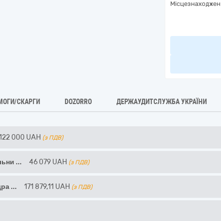
Місцезнаходжен
МОГИ/СКАРГИ
DOZORRO
ДЕРЖАУДИТСЛУЖБА УКРАЇНИ
122 000
UAH
(з ПДВ)
льни
...
46 079
UAH
(з ПДВ)
дра
...
171 879,11
UAH
(з ПДВ)