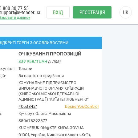
0 800 30 77 55
support@e-tender.ua
ВХІД
РЕЄСТРАЦІЯ
UK
Замовити дзвінок
ВІДКРИТІ ТОРГИ З ОСОБЛИВОСТЯМИ
ОЧІКУВАННЯ ПРОПОЗИЦІЙ
339 958,11
UAH
(з ПДВ)
купівлі:
Товари
ій:
За вартістю придбання
КОМУНАЛЬНЕ ПІДПРИЄМСТВО
ВИКОНАВЧОГО ОРГАНУ КИЇВРАДИ
(КИЇВСЬКОЇ МІСЬКОЇ ДЕРЖАВНОЇ
АДМІНІСТРАЦІЇ) "КИЇВТЕПЛОЕНЕРГО"
40538421
Досьє YouControl
а:
Кучерук Олена Миколаївна
380678292877
KUCHERUK.OM@KTE.KMDA.GOV.UA
01001,
Україна
,
Київська область,
Київ,