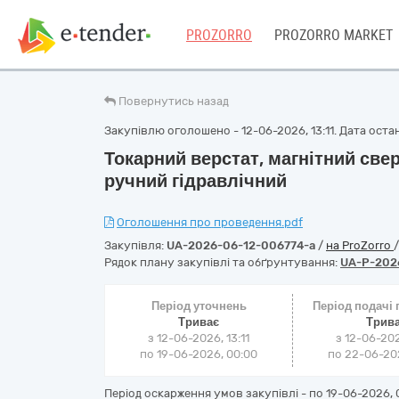
PROZORRO
PROZORRO MARKET
Повернутись назад
Закупівлю оголошено - 12-06-2026, 13:11. Дата останн
Токарний верстат, магнітний све
ручний гідравлічний
Оголошення про проведення.pdf
Закупівля:
UA-2026-06-12-006774-a
/
на ProZorro
Рядок плану закупівлі та обґрунтування:
UA-P-202
Період уточнень
Період подачі
Триває
Трив
з 12-06-2026, 13:11
з 12-06-202
по 19-06-2026, 00:00
по 22-06-202
Період оскарження умов закупівлі - по
19-06-2026, 