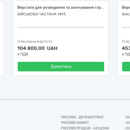
Верстати для розведення та заточування стрічкових пил (код за ДК 021:2015 Єдиного закупівельного словника 42630000-1 Металообробні верстати)
Верс
ВІЙСЬКОВА ЧАСТИНА 1495
Війс
Очікувана вартість
Очік
104 800,00 UAH
45
з ПДВ
з П
Дивитись
PROZORRO - ДЕРЖЗАКУПІВЛІ
НА
PROZORRO MARKET
НО
PROZORRO.ПРОДАЖІ - АУКЦІОНИ
КО