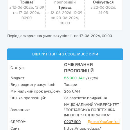
Триває
пропозицій
Очікується
з 12-06-2026, 12:09
Триває
з
22-06-2026,
по 17-06-2026,
з 12-06-2026, 12:09
14:05
00:00
по 20-06-2026,
08:00
Період оскарження умов закупівлі - по
17-06-2026, 00:00
ВІДКРИТІ ТОРГИ З ОСОБЛИВОСТЯМИ
ОЧІКУВАННЯ
Статус:
ПРОПОЗИЦІЙ
Бюджет:
53 000
UAH
(з ПДВ)
Вид предмету закупівлі:
Товари
Мінімальний крок аукціону:
265 UAH
Оцінка пропозицій:
За вартістю придбання
НАЦІОНАЛЬНИЙ УНІВЕРСИТЕТ
Замовник:
"ПОЛТАВСЬКА ПОЛІТЕХНІКА
ІМЕНІ ЮРІЯ КОНДРАТЮКА"
ЄДРПОУ:
02071100
Досьє YouControl
Сайт:
https://nupp.edu.ua/