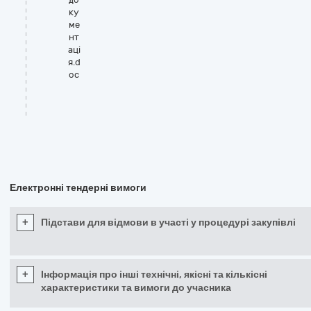
ку
ме
нт
аці
я.d
oc
Електронні тендерні вимоги
+
Підстави для відмови в участі у процедурі закупівлі
+
Інформація про інші технічні, якісні та кількісні
характеристики та вимоги до учасника