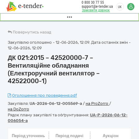
0 800 30 77 55
support@e-tender.ua
UK
Замовити дзвінок
Повернутись назад
Закупівлю оголошено - 12-06-2026, 12:09. Дата останніх змін -
12-06-2026, 12:09
ДК 021:2015 – 42520000-7 –
Вентиляційне обладнання
(Електроручний вентилятор –
42522000-1)
Оголошення про проведення.pdf
Закупівля:
UA-2026-06-12-005569-a
/
на ProZorro
/
на DoZorro
Рядок плану закупівлі та обґрунтування:
UA-P-2026-06-12-
006054-a
Період уточнень
Період подачі
Аукціон