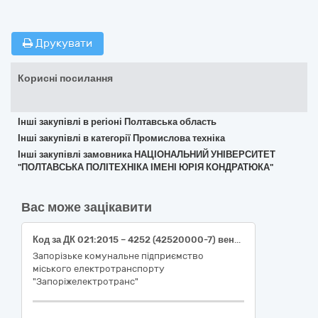
Друкувати
Корисні посилання
Інші закупівлі в регіоні Полтавська область
Інші закупівлі в категорії Промислова техніка
Інші закупівлі замовника НАЦІОНАЛЬНИЙ УНІВЕРСИТЕТ
"ПОЛТАВСЬКА ПОЛІТЕХНІКА ІМЕНІ ЮРІЯ КОНДРАТЮКА"
Вас може зацікавити
Код за ДК 021:2015 – 4252 (42520000-7) вентиляційне обладнання (вентиляційне обладнання (вентилятор ERV-2,5; клапан К-RB; вставка СОМ 100-ERV-025А-ZS; вставка СОМ 100-ERV-025В-ZS) з встановленням)
Запорізьке комунальне підприємство
міського електротранспорту
"Запоріжелектротранс"