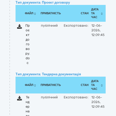
Тип документа: Проект договору
ДАТА
ФАЙЛ
ПРИВАТНІСТЬ
СТАН
ТА
ЧАС
Пр
публічний
Експортовано:
12-06-
оє
2026,
кт
12:09:45
до
го
во
ру.
do
c
Тип документа: Тендерна документація
ДАТА
ФАЙЛ
ПРИВАТНІСТЬ
СТАН
ТА
ЧАС
Те
публічний
Експортовано:
12-06-
нд
2026,
ер
12:09:45
на
до