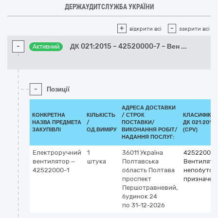
ДЕРЖАУДИТСЛУЖБА УКРАЇНИ
+
-
відкрити всі
закрити всі
-
ДК 021:2015 – 42520000-7 – Вен
...
Активний
-
Позиції
АДРЕСА ДОСТАВКИ
КОНКРЕТНА
КІЛЬКІСТЬ
/
СТРОК
КЛАСИФІКА
НАЗВА ПРЕДМЕТА
/
ПОСТАВКИ/
ДК 021:2015
ЗАКУПІВЛІ
ОД.ВИМІРУ
ВИКОНАННЯ РОБІТ/
(CPV)
НАДАННЯ ПОСЛУГ:
Електроручний
1
36011
Україна
42522000-
вентилятор –
штука
Полтавська
Вентилято
42522000-1
область
Полтава
непобутов
проспект
призначен
Першотравневий,
будинок 24
по 31-12-2026