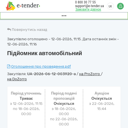
0 800 30 77 55
support@e-tender.ua
UK
Замовити дзвінок
Повернутись назад
Закупівлю оголошено - 12-06-2026, 11:15. Дата останніх змін -
12-06-2026, 11:16
Підйомник автомобільний
Оголошення про проведення.pdf
Закупівля:
UA-2026-06-12-003920-a
/
на ProZorro
/
на DoZorro
Період уточнень
Період подачі
Аукціон
Триває
пропозицій
Очікується
з 12-06-2026, 11:15
Очікується
з
22-06-2026,
по 18-06-2026,
з 18-06-2026,
15:44
00:00
00:00
по 22-06-2026,
00:00