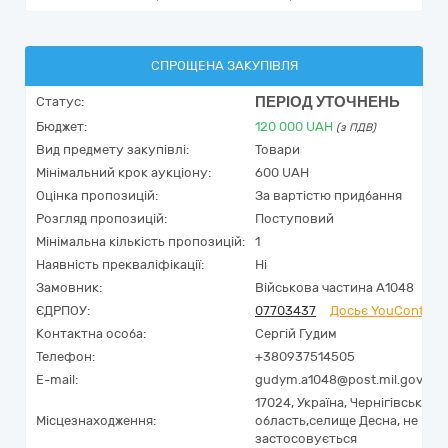
СПРОЩЕНА ЗАКУПІВЛЯ
ПЕРІОД УТОЧНЕНЬ
Статус:
Бюджет:
120 000
UAH
(з ПДВ)
Вид предмету закупівлі:
Товари
Мінімальний крок аукціону:
600 UAH
Оцінка пропозицій:
За вартістю придбання
Розгляд пропозицій:
Поступовий
Мінімальна кількість пропозицій:
1
Наявність прекваліфікації:
Ні
Замовник:
Військова частина А1048
ЄДРПОУ:
07703437
Досьє YouControl
Контактна особа:
Сергій Гудим
Телефон:
+380937514505
E-mail:
gudym.a1048@post.mil.gov.ua
17024,
Україна
,
Чернігівська
Місцезнаходження:
область,
селище Десна,
не
застосовується