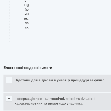
у -
Під
йо
мн
ик .
do
cx
Електронні тендерні вимоги
+
Підстави для відмови в участі у процедурі закупівлі
+
Інформація про інші технічні, якісні та кількісні
характеристики та вимоги до учасника