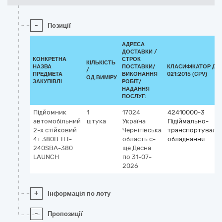
-
Позиції
АДРЕСА
ДОСТАВКИ /
КОНКРЕТНА
СТРОК
КІЛЬКІСТЬ
НАЗВА
ПОСТАВКИ/
КЛАСИФІКАТОР ДК
/
ПРЕДМЕТА
ВИКОНАННЯ
021:2015 (CPV)
ОД.ВИМІРУ
ЗАКУПІВЛІ
РОБІТ/
НАДАННЯ
ПОСЛУГ:
Підйомник
1
17024
42410000-3
автомобільний
штука
Україна
Підіймально-
2-х стійковий
Чернігівська
транспортуваль
4т 380В TLT-
область
с-
обладнання
240SBA-380
ще Десна
LAUNCH
по 31-07-
2026
+
Інформація по лоту
-
Пропозиції