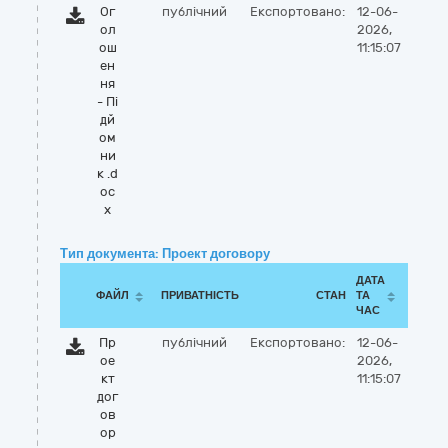
Ог
публічний
Експортовано:
12-06-
ол
2026,
ош
11:15:07
ен
ня
- Пі
дй
ом
ни
к .d
oc
x
Тип документа: Проект договору
ДАТА
ФАЙЛ
ПРИВАТНІСТЬ
СТАН
ТА
ЧАС
Пр
публічний
Експортовано:
12-06-
ое
2026,
кт
11:15:07
дог
ов
ор