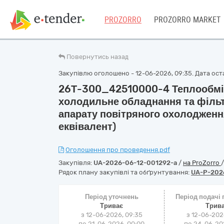
PROZORRO
PROZORRO MARKET
Повернутись назад
Закупівлю оголошено - 12-06-2026, 09:35. Дата оста
26Т-300_42510000-4 Теплообмін
холодильне обладнання та фільт
апарату повітряного охолодженн
еквівалент)
Оголошення про проведення.pdf
Закупівля:
UA-2026-06-12-001292-a
/
на ProZorro
Рядок плану закупівлі та обґрунтування:
UA-P-202
Період уточнень
Період подачі
Триває
Трив
з 12-06-2026, 09:35
з 12-06-202
по 21-06-2026, 00:00
по 24-06-202