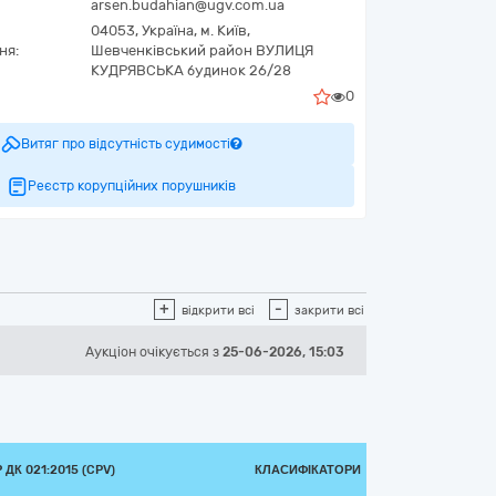
arsen.budahian@ugv.com.ua
04053,
Україна
,
м. Київ,
ня:
Шевченківський район ВУЛИЦЯ
КУДРЯВСЬКА будинок 26/28
0
Витяг про відсутність судимості
Реєстр корупційних порушників
+
-
відкрити всі
закрити всі
Аукціон
очікується
з
25-06-2026, 15:03
ДК 021:2015 (CPV)
КЛАСИФІКАТОРИ