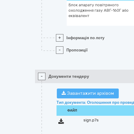
Блок апарату повітряного
охолодження газу АВГ-160Г або
еквівалент
+
Інформація по лоту
-
Пропозиції
-
Документи тендеру
Завантажити архівом
Тип документа: Оголошення про провед
ФАЙЛ
sign.p7s