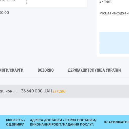
E-mail:
00:00
Місцезнаходжен
МОГИ/СКАРГИ
DOZORRO
ДЕРЖАУДИТСЛУЖБА УКРАЇНИ
и, кон
...
35 640 000
UAH
(з ПДВ)
КІЛЬКІСТЬ /
АДРЕСА ДОСТАВКИ /
СТРОК ПОСТАВКИ/
КЛАСИФІКАТОР 
ОД.ВИМІРУ
ВИКОНАННЯ РОБІТ/НАДАННЯ ПОСЛУГ: