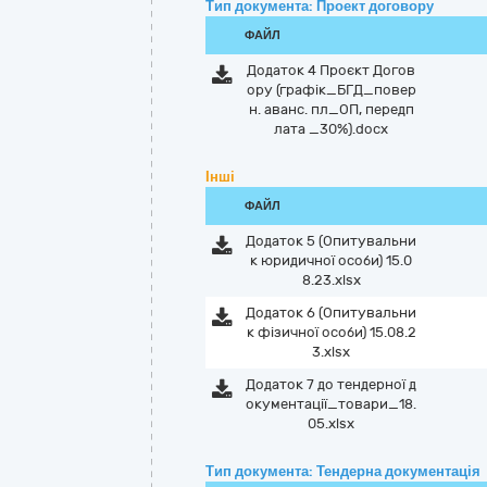
Тип документа: Проект договору
ФАЙЛ
Додаток 4 Проєкт Догов
ору (графік_БГД_повер
н. аванс. пл_ОП, передп
лата _30%).docx
Інші
ФАЙЛ
Додаток 5 (Опитувальни
к юридичної особи) 15.0
8.23.xlsx
Додаток 6 (Опитувальни
к фізичної особи) 15.08.2
3.xlsx
Додаток 7 до тендерної д
окументації_товари_18.
05.xlsx
Тип документа: Тендерна документація