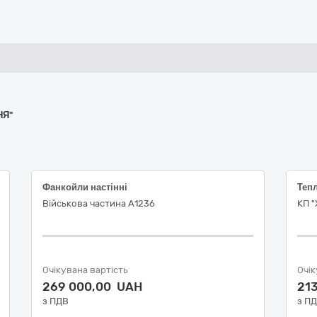
НЯ"
Фанкойли настінні
Теп
Військова частина А1236
КП "
Очікувана вартість
Очік
269 000,00 UAH
21
з ПДВ
з П