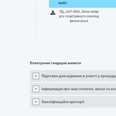
ФАЙЛ
ТД_26Т-300_Блок апар
ату повітряного охолод
ження.docx
Електронні тендерні вимоги
+
Підстави для відмови в участі у процеду
+
Інформація про інші технічні, якісні та 
+
Кваліфікаційні критерії