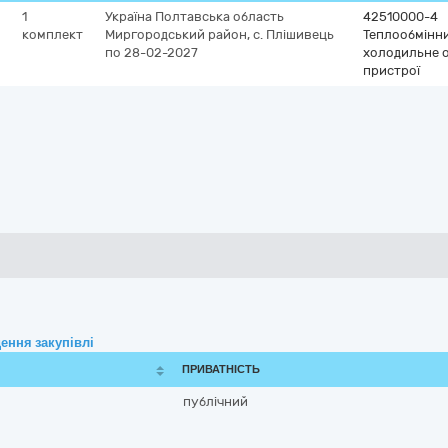
1
Україна
Полтавська область
42510000-4
комплект
Миргородський район, с. Плішивець
Теплообмінни
по 28-02-2027
холодильне о
пристрої
ення закупівлі
ПРИВАТНІСТЬ
публічний