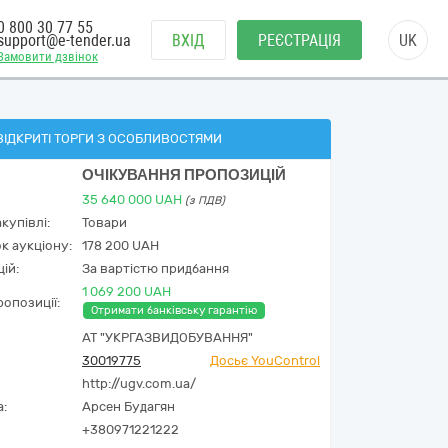
0 800 30 77 55
support@e-tender.ua
ВХІД
РЕЄСТРАЦІЯ
UK
Замовити дзвінок
ВІДКРИТІ ТОРГИ З ОСОБЛИВОСТЯМИ
ОЧІКУВАННЯ ПРОПОЗИЦІЙ
35 640 000
UAH
(з ПДВ)
купівлі:
Товари
к аукціону:
178 200 UAH
ій:
За вартістю придбання
1 069 200 UAH
опозиції:
Отримати банківську гарантію
АТ "УКРГАЗВИДОБУВАННЯ"
30019775
Досьє YouControl
http://ugv.com.ua/
а:
Арсен Будагян
+380971221222