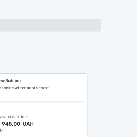
лообмінник
Харківські теплові мережі"
увана вартість
3 948,00 UAH
ДВ