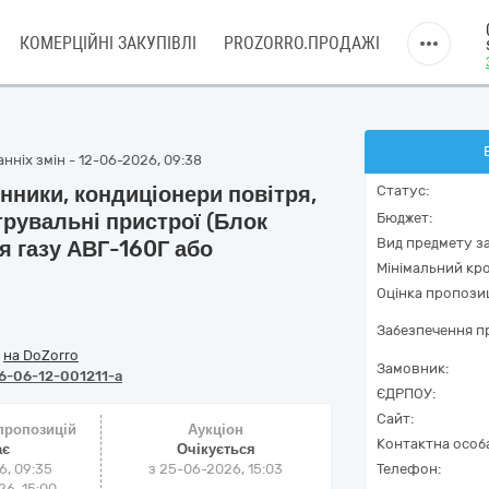
КОМЕРЦІЙНІ ЗАКУПІВЛІ
PROZORRO.ПРОДАЖІ
нніх змін - 12-06-2026, 09:38
ники, кондиціонери повітря,
Статус:
рувальні пристрої (Блок
Бюджет:
Вид предмету за
я газу АВГ-160Г або
Мінімальний кро
Оцінка пропозиц
Забезпечення пр
/
на DoZorro
Замовник:
6-06-12-001211-a
ЄДРПОУ:
Сайт:
 пропозицій
Аукціон
Контактна особ
ає
Очікується
6, 09:35
з
25-06-2026, 15:03
Телефон:
6, 15:00