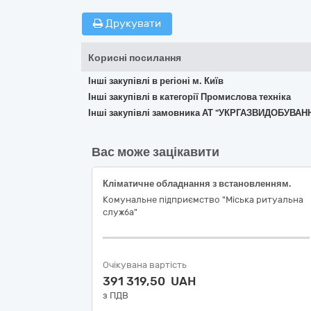
Друкувати
Корисні посилання
Інші закупівлі в регіоні м. Київ
Інші закупівлі в категорії Промислова техніка
Інші закупівлі замовника АТ "УКРГАЗВИДОБУВАН
Вас може зацікавити
Кліматичне обладнання з встановленням.
Комунальне підприємство "Міська ритуальна
служба"
Очікувана вартість
391 319,50 UAH
з ПДВ