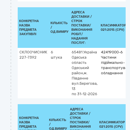
АДРЕСА
ДОСТАВКИ /
КОНКРЕТНА
СТРОК
КІЛЬКІСТЬ
НАЗВА
ПОСТАВКИ/
КЛАСИФІКАТОР Д
/
ПРЕДМЕТА
ВИКОНАННЯ
021:2015 (CPV)
ОД.ВИМІРУ
ЗАКУПІВЛІ
РОБІТ/
НАДАННЯ
ПОСЛУГ:
СКЛООЧИСНИК
6
65481
Україна
42419000-6
227-7392
штука
Одеська
Частини
область
підіймально-
Одеський
транспортувал
район,м.
обладнання
Південне
вул.Берегова,
13
по 31-12-2026
АДРЕСА
ДОСТАВКИ /
КОНКРЕТНА
СТРОК
КІЛЬКІСТЬ
НАЗВА
ПОСТАВКИ/
КЛАСИФІКАТОР ДК
/
ПРЕДМЕТА
ВИКОНАННЯ
021:2015 (CPV)
ОД.ВИМІРУ