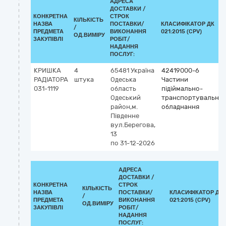
АДРЕСА
ДОСТАВКИ /
КОНКРЕТНА
СТРОК
КІЛЬКІСТЬ
НАЗВА
ПОСТАВКИ/
КЛАСИФІКАТОР ДК
/
ПРЕДМЕТА
ВИКОНАННЯ
021:2015 (CPV)
ОД.ВИМІРУ
ЗАКУПІВЛІ
РОБІТ/
НАДАННЯ
ПОСЛУГ:
КРИШКА
4
65481
Україна
42419000-6
РАДІАТОРА
штука
Одеська
Частини
031-1119
область
підіймально-
Одеський
транспортувально
район,м.
обладнання
Південне
вул.Берегова,
13
по 31-12-2026
АДРЕСА
ДОСТАВКИ /
КОНКРЕТНА
СТРОК
КІЛЬКІСТЬ
НАЗВА
ПОСТАВКИ/
КЛАСИФІКАТОР ДК
/
ПРЕДМЕТА
ВИКОНАННЯ
021:2015 (CPV)
ОД.ВИМІРУ
ЗАКУПІВЛІ
РОБІТ/
НАДАННЯ
ПОСЛУГ: