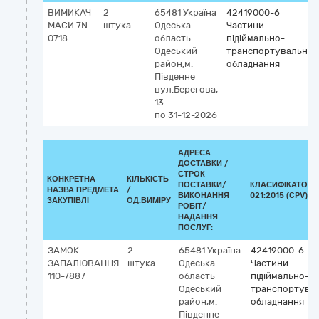
ВИМИКАЧ
2
65481
Україна
42419000-6
МАСИ 7N-
штука
Одеська
Частини
0718
область
підіймально-
Одеський
транспортувальног
район,м.
обладнання
Південне
вул.Берегова,
13
по 31-12-2026
АДРЕСА
ДОСТАВКИ /
СТРОК
КОНКРЕТНА
КІЛЬКІСТЬ
ПОСТАВКИ/
КЛАСИФІКАТОР 
НАЗВА ПРЕДМЕТА
/
ВИКОНАННЯ
021:2015 (CPV)
ЗАКУПІВЛІ
ОД.ВИМІРУ
РОБІТ/
НАДАННЯ
ПОСЛУГ:
ЗАМОК
2
65481
Україна
42419000-6
ЗАПАЛЮВАННЯ
штука
Одеська
Частини
110-7887
область
підіймально-
Одеський
транспортува
район,м.
обладнання
Південне