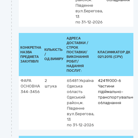
Південне
вул.Берегова,
13
по 31-12-2026
АДРЕСА
ДОСТАВКИ /
КОНКРЕТНА
СТРОК
КІЛЬКІСТЬ
НАЗВА
ПОСТАВКИ/
КЛАСИФІКАТОР ДК
/
ПРЕДМЕТА
ВИКОНАННЯ
021:2015 (CPV)
ОД.ВИМІРУ
ЗАКУПІВЛІ
РОБІТ/
НАДАННЯ
ПОСЛУГ:
ФАРА
2
65481
Україна
42419000-6
ОСНОВНА
штука
Одеська
Частини
344-3456
область
підіймально-
Одеський
транспортувальног
район,м.
обладнання
Південне
вул.Берегова,
13
по 31-12-2026