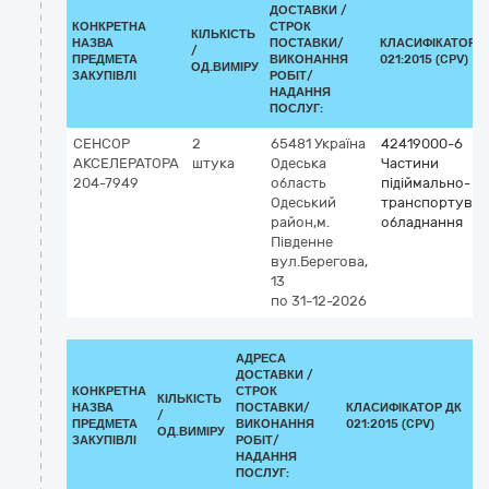
ДОСТАВКИ /
КОНКРЕТНА
СТРОК
КІЛЬКІСТЬ
НАЗВА
ПОСТАВКИ/
КЛАСИФІКАТОР Д
/
ПРЕДМЕТА
ВИКОНАННЯ
021:2015 (CPV)
ОД.ВИМІРУ
ЗАКУПІВЛІ
РОБІТ/
НАДАННЯ
ПОСЛУГ:
СЕНСОР
2
65481
Україна
42419000-6
АКСЕЛЕРАТОРА
штука
Одеська
Частини
204-7949
область
підіймально-
Одеський
транспортувал
район,м.
обладнання
Південне
вул.Берегова,
13
по 31-12-2026
АДРЕСА
ДОСТАВКИ /
КОНКРЕТНА
СТРОК
КІЛЬКІСТЬ
НАЗВА
ПОСТАВКИ/
КЛАСИФІКАТОР ДК
/
ПРЕДМЕТА
ВИКОНАННЯ
021:2015 (CPV)
ОД.ВИМІРУ
ЗАКУПІВЛІ
РОБІТ/
НАДАННЯ
ПОСЛУГ: