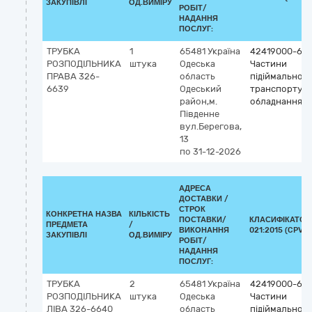
ЗАКУПІВЛІ
ОД.ВИМІРУ
РОБІТ/
НАДАННЯ
ПОСЛУГ:
ТРУБКА
1
65481
Україна
42419000-6
РОЗПОДІЛЬНИКА
штука
Одеська
Частини
ПРАВА 326-
область
підіймально-
6639
Одеський
транспортув
район,м.
обладнання
Південне
вул.Берегова,
13
по 31-12-2026
АДРЕСА
ДОСТАВКИ /
СТРОК
КОНКРЕТНА НАЗВА
КІЛЬКІСТЬ
ПОСТАВКИ/
КЛАСИФІКАТОР
ПРЕДМЕТА
/
ВИКОНАННЯ
021:2015 (CPV)
ЗАКУПІВЛІ
ОД.ВИМІРУ
РОБІТ/
НАДАННЯ
ПОСЛУГ:
ТРУБКА
2
65481
Україна
42419000-6
РОЗПОДІЛЬНИКА
штука
Одеська
Частини
ЛІВА 326-6640
область
підіймально-