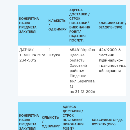
АДРЕСА
ДОСТАВКИ /
КОНКРЕТНА
СТРОК
КІЛЬКІСТЬ
НАЗВА
ПОСТАВКИ/
КЛАСИФІКАТОР ДК
/
ПРЕДМЕТА
ВИКОНАННЯ
021:2015 (CPV)
ОД.ВИМІРУ
ЗАКУПІВЛІ
РОБІТ/
НАДАННЯ
ПОСЛУГ:
ДАТЧИК
1
65481
Україна
42419000-6
ТЕМПЕРАТУРИ
штука
Одеська
Частини
234-5012
область
підіймально-
Одеський
транспортуваль
район,м.
обладнання
Південне
вул.Берегова,
13
по 31-12-2026
АДРЕСА
ДОСТАВКИ /
КОНКРЕТНА
СТРОК
КІЛЬКІСТЬ
НАЗВА
ПОСТАВКИ/
КЛАСИФІКАТОР ДК
/
ПРЕДМЕТА
ВИКОНАННЯ
021:2015 (CPV)
ОД.ВИМІРУ
ЗАКУПІВЛІ
РОБІТ/