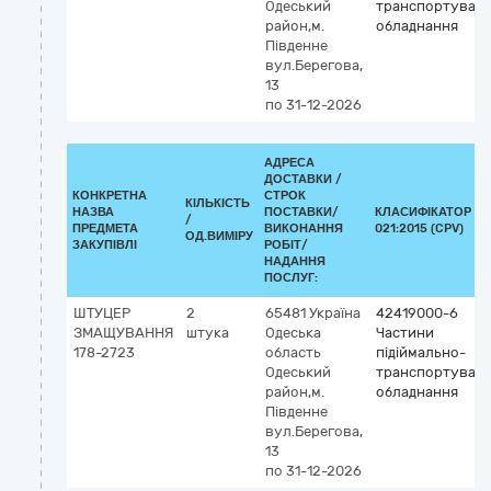
Одеський
транспортувал
район,м.
обладнання
Південне
вул.Берегова,
13
по 31-12-2026
АДРЕСА
ДОСТАВКИ /
КОНКРЕТНА
СТРОК
КІЛЬКІСТЬ
НАЗВА
ПОСТАВКИ/
КЛАСИФІКАТОР ДК
/
ПРЕДМЕТА
ВИКОНАННЯ
021:2015 (CPV)
ОД.ВИМІРУ
ЗАКУПІВЛІ
РОБІТ/
НАДАННЯ
ПОСЛУГ:
ШТУЦЕР
2
65481
Україна
42419000-6
ЗМАЩУВАННЯ
штука
Одеська
Частини
178-2723
область
підіймально-
Одеський
транспортувал
район,м.
обладнання
Південне
вул.Берегова,
13
по 31-12-2026