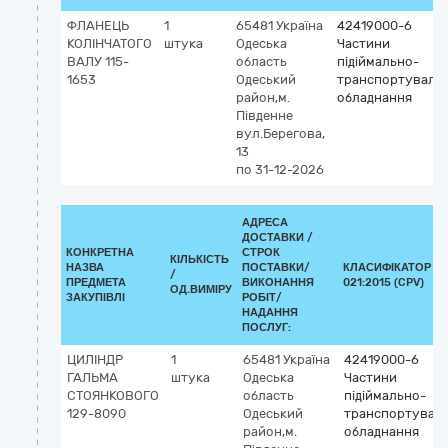
ФЛАНЕЦЬ
1
65481
Україна
42419000-6
КОЛІНЧАТОГО
штука
Одеська
Частини
ВАЛУ 115-
область
підіймально-
1653
Одеський
транспортуваль
район,м.
обладнання
Південне
вул.Берегова,
13
по 31-12-2026
АДРЕСА
ДОСТАВКИ /
КОНКРЕТНА
СТРОК
КІЛЬКІСТЬ
НАЗВА
ПОСТАВКИ/
КЛАСИФІКАТОР Д
/
ПРЕДМЕТА
ВИКОНАННЯ
021:2015 (CPV)
ОД.ВИМІРУ
ЗАКУПІВЛІ
РОБІТ/
НАДАННЯ
ПОСЛУГ:
ЦИЛІНДР
1
65481
Україна
42419000-6
ГАЛЬМА
штука
Одеська
Частини
СТОЯНКОВОГО
область
підіймально-
129-8090
Одеський
транспортувал
район,м.
обладнання