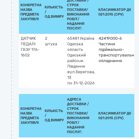
ДОСТАВКИ /
КОНКРЕТНА
СТРОК
КІЛЬКІСТЬ
НАЗВА
ПОСТАВКИ/
КЛАСИФІКАТОР ДК
/
ПРЕДМЕТА
ВИКОНАННЯ
021:2015 (CPV)
ОД.ВИМІРУ
ЗАКУПІВЛІ
РОБІТ/
НАДАННЯ
ПОСЛУГ:
ДАТЧИК
2
65481
Україна
42419000-6
ПЕДАЛІ
штука
Одеська
Частини
ГАЗУ 176-
область
підіймально-
1602
Одеський
транспортувальног
район,м.
обладнання
Південне
вул.Берегова,
13
по 31-12-2026
АДРЕСА
ДОСТАВКИ /
КОНКРЕТНА
СТРОК
КІЛЬКІСТЬ
НАЗВА
ПОСТАВКИ/
КЛАСИФІКАТОР ДК
/
ПРЕДМЕТА
ВИКОНАННЯ
021:2015 (CPV)
ОД.ВИМІРУ
ЗАКУПІВЛІ
РОБІТ/
НАДАННЯ
ПОСЛУГ: