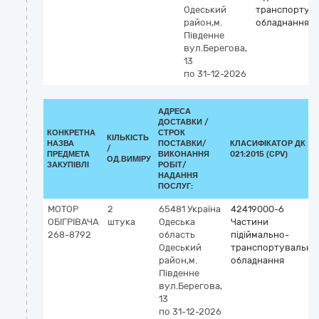
Одеський
транспортув
район,м.
обладнання
Південне
вул.Берегова,
13
по 31-12-2026
АДРЕСА
ДОСТАВКИ /
КОНКРЕТНА
СТРОК
КІЛЬКІСТЬ
НАЗВА
ПОСТАВКИ/
КЛАСИФІКАТОР ДК
/
ПРЕДМЕТА
ВИКОНАННЯ
021:2015 (CPV)
ОД.ВИМІРУ
ЗАКУПІВЛІ
РОБІТ/
НАДАННЯ
ПОСЛУГ:
МОТОР
2
65481
Україна
42419000-6
ОБІГРІВАЧА
штука
Одеська
Частини
268-8792
область
підіймально-
Одеський
транспортувально
район,м.
обладнання
Південне
вул.Берегова,
13
по 31-12-2026