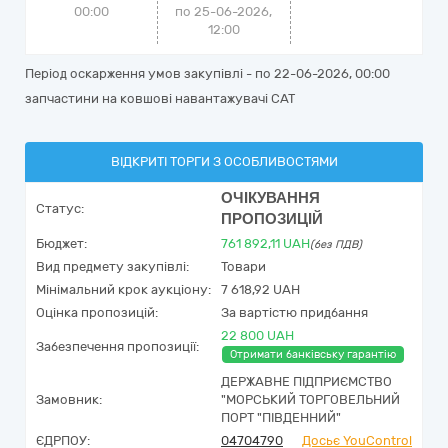
00:00
по 25-06-2026,
12:00
Період оскарження умов закупівлі - по
22-06-2026, 00:00
запчастини на ковшові навантажувачі САТ
ВІДКРИТІ ТОРГИ З ОСОБЛИВОСТЯМИ
ОЧІКУВАННЯ
Статус:
ПРОПОЗИЦІЙ
Бюджет:
761 892,11
UAH
(без ПДВ)
Вид предмету закупівлі:
Товари
Мінімальний крок аукціону:
7 618,92 UAH
Оцінка пропозицій:
За вартістю придбання
22 800 UAH
Забезпечення пропозиції:
Отримати банківську гарантію
ДЕРЖАВНЕ ПІДПРИЄМСТВО
Замовник:
"МОРСЬКИЙ ТОРГОВЕЛЬНИЙ
ПОРТ "ПІВДЕННИЙ"
ЄДРПОУ:
04704790
Досьє YouControl