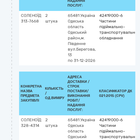
НАДАННЯ
ПОСЛУГ:
СОЛЕНОЇД
2
65481
Україна
42419000-6
313-7668
штука
Одеська
Частини
область
підіймально-
Одеський
транспортувальног
район,м.
обладнання
Південне
вул.Берегова,
13
по 31-12-2026
АДРЕСА
ДОСТАВКИ /
КОНКРЕТНА
СТРОК
КІЛЬКІСТЬ
НАЗВА
ПОСТАВКИ/
КЛАСИФІКАТОР ДК
/
ПРЕДМЕТА
ВИКОНАННЯ
021:2015 (CPV)
ОД.ВИМІРУ
ЗАКУПІВЛІ
РОБІТ/
НАДАННЯ
ПОСЛУГ:
СОЛЕНОЇД
2
65481
Україна
42419000-6
328-4314
штука
Одеська
Частини
область
підіймально-
Одеський
транспортувальног