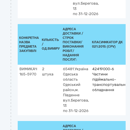
вул.Берегова,
13
по 31-12-2026
АДРЕСА
ДОСТАВКИ /
КОНКРЕТНА
СТРОК
КІЛЬКІСТЬ
НАЗВА
ПОСТАВКИ/
КЛАСИФІКАТОР ДК
/
ПРЕДМЕТА
ВИКОНАННЯ
021:2015 (CPV)
ОД.ВИМІРУ
ЗАКУПІВЛІ
РОБІТ/
НАДАННЯ
ПОСЛУГ:
ВИМИКАЧ
2
65481
Україна
42419000-6
165-5970
штука
Одеська
Частини
область
підіймально-
Одеський
транспортувальног
район,м.
обладнання
Південне
вул.Берегова,
13
по 31-12-2026
АДРЕСА