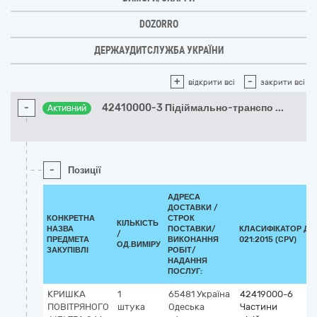
DOZORRO
ДЕРЖАУДИТСЛУЖБА УКРАЇНИ
+
-
відкрити всі
закрити всі
-
42410000-3 Підіймально-транспо
...
Активний
-
Позиції
АДРЕСА
ДОСТАВКИ /
КОНКРЕТНА
СТРОК
КІЛЬКІСТЬ
НАЗВА
ПОСТАВКИ/
КЛАСИФІКАТОР ДК
/
ПРЕДМЕТА
ВИКОНАННЯ
021:2015 (CPV)
ОД.ВИМІРУ
ЗАКУПІВЛІ
РОБІТ/
НАДАННЯ
ПОСЛУГ:
КРИШКА
1
65481
Україна
42419000-6
ПОВІТРЯНОГО
штука
Одеська
Частини