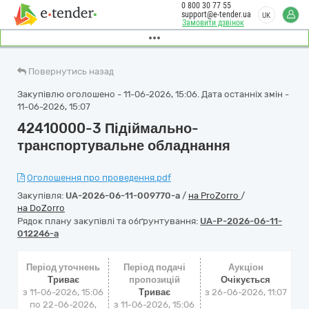
0 800 30 77 55
support@e-tender.ua
UK
Замовити дзвінок
Повернутись назад
Закупівлю оголошено - 11-06-2026, 15:06. Дата останніх змін -
11-06-2026, 15:07
42410000-3 Підіймально-
транспортувальне обладнання
Оголошення про проведення.pdf
Закупівля:
UA-2026-06-11-009770-a
/
на ProZorro
/
на DoZorro
Рядок плану закупівлі та обґрунтування:
UA-P-2026-06-11-
012246-a
Період уточнень
Період подачі
Аукціон
Триває
пропозицій
Очікується
з 11-06-2026, 15:06
Триває
з
26-06-2026, 11:07
по 22-06-2026,
з 11-06-2026, 15:06