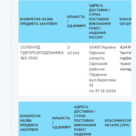
АДРЕСА
ДОСТАВКИ /
СТРОК
КІЛЬКІСТЬ
КОНКРЕТНА НАЗВА
ПОСТАВКИ/
КЛАСИФІ
/
ПРЕДМЕТА ЗАКУПІВЛІ
ВИКОНАННЯ
021:2015 
ОД.ВИМІРУ
РОБІТ/
НАДАННЯ
ПОСЛУГ:
СОЛЕНОЇД
2
65481
Україна
4241900
ГІДРОРОЗПОДІЛЬНИКА
штука
Одеська
Частини
183-7595
область
підійма
Одеський
транспо
район,м.
обладна
Південне
вул.Берегова,
13
по 31-12-2026
АДРЕСА
ДОСТАВКИ /
КОНКРЕТНА
СТРОК
КІЛЬКІСТЬ
НАЗВА
ПОСТАВКИ/
КЛАСИФІКАТОР Д
/
ПРЕДМЕТА
ВИКОНАННЯ
021:2015 (CPV)
ОД.ВИМІРУ
ЗАКУПІВЛІ
РОБІТ/
НАДАННЯ