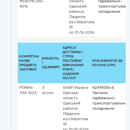
ФІЛЬТРА 246-
область
підіймально-
4616
Одеський
транспортуваль
район,м.
обладнання
Південне
вул.Берегова,
13
по 31-12-2026
АДРЕСА
ДОСТАВКИ /
КОНКРЕТНА
СТРОК
КІЛЬКІСТЬ
НАЗВА
ПОСТАВКИ/
КЛАСИФІКАТОР ДК
/
ПРЕДМЕТА
ВИКОНАННЯ
021:2015 (CPV)
ОД.ВИМІРУ
ЗАКУПІВЛІ
РОБІТ/
НАДАННЯ
ПОСЛУГ:
РЕМІНЬ
3
65481
Україна
42419000-6
334-1623
штука
Одеська
Частини
область
підіймально-
Одеський
транспортувальног
район,м.
обладнання
Південне
вул.Берегова,
13
по 31-12-2026