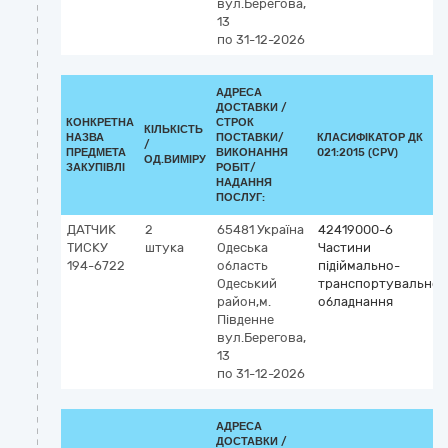
вул.Берегова,
13
по 31-12-2026
АДРЕСА
ДОСТАВКИ /
КОНКРЕТНА
СТРОК
КІЛЬКІСТЬ
НАЗВА
ПОСТАВКИ/
КЛАСИФІКАТОР ДК
/
ПРЕДМЕТА
ВИКОНАННЯ
021:2015 (CPV)
ОД.ВИМІРУ
ЗАКУПІВЛІ
РОБІТ/
НАДАННЯ
ПОСЛУГ:
ДАТЧИК
2
65481
Україна
42419000-6
ТИСКУ
штука
Одеська
Частини
194-6722
область
підіймально-
Одеський
транспортувальног
район,м.
обладнання
Південне
вул.Берегова,
13
по 31-12-2026
АДРЕСА
ДОСТАВКИ /