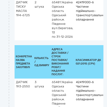
ДАТЧИК
2
65481
Україна
42419000-6
ТИСКУ
штука
Одеська
Частини
МАСЛА
область
підіймально-
194-6725
Одеський
транспортувальног
район,м.
обладнання
Південне
вул.Берегова,
13
по 31-12-2026
АДРЕСА
ДОСТАВКИ /
КОНКРЕТНА
СТРОК
КІЛЬКІСТЬ
НАЗВА
ПОСТАВКИ/
КЛАСИФІКАТОР ДК
/
ПРЕДМЕТА
ВИКОНАННЯ
021:2015 (CPV)
ОД.ВИМІРУ
ЗАКУПІВЛІ
РОБІТ/
НАДАННЯ
ПОСЛУГ:
ДАТЧИК
3
65481
Україна
42419000-6
193-2550
штука
Одеська
Частини
область
підіймально-
Одеський
транспортувальног
район,м.
обладнання
Південне