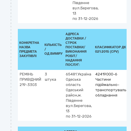
Південне
вул.Берегова,
13
по 31-12-2026
АДРЕСА
ДОСТАВКИ /
КОНКРЕТНА
СТРОК
КІЛЬКІСТЬ
НАЗВА
ПОСТАВКИ/
КЛАСИФІКАТОР ДК
/
ПРЕДМЕТА
ВИКОНАННЯ
021:2015 (CPV)
ОД.ВИМІРУ
ЗАКУПІВЛІ
РОБІТ/
НАДАННЯ
ПОСЛУГ:
РЕМІНЬ
3
65481
Україна
42419000-6
ПРИВІДНИЙ
штука
Одеська
Частини
219-3303
область
підіймально-
Одеський
транспортувально
район,м.
обладнання
Південне
вул.Берегова,
13
по 31-12-2026