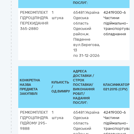
ПОСЛУГ:
РЕМКОМПЛЕКТ
1
65481
Україна
42419000-6
ГІДРОЦІЛІНДРА
штука
Одеська
Частини
ПЕРЕКИДАННЯ
область
підіймально-
365-2880
Одеський
транспортувал
район,м.
обладнання
Південне
вул.Берегова,
13
по 31-12-2026
АДРЕСА
ДОСТАВКИ /
КОНКРЕТНА
СТРОК
КІЛЬКІСТЬ
НАЗВА
ПОСТАВКИ/
КЛАСИФІКАТОР Д
/
ПРЕДМЕТА
ВИКОНАННЯ
021:2015 (CPV)
ОД.ВИМІРУ
ЗАКУПІВЛІ
РОБІТ/
НАДАННЯ
ПОСЛУГ:
РЕМКОМПЛЕКТ
1
65481
Україна
42419000-6
ГІДРОЦІЛІНДРА
штука
Одеська
Частини
ПІДЙОМУ 295-
область
підіймально-
9888
Одеський
транспортувал
район,м.
обладнання