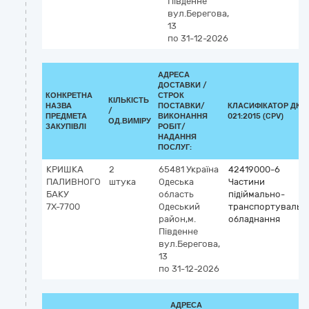
Південне
вул.Берегова,
13
по 31-12-2026
АДРЕСА
ДОСТАВКИ /
КОНКРЕТНА
СТРОК
КІЛЬКІСТЬ
НАЗВА
ПОСТАВКИ/
КЛАСИФІКАТОР ДК
/
ПРЕДМЕТА
ВИКОНАННЯ
021:2015 (CPV)
ОД.ВИМІРУ
ЗАКУПІВЛІ
РОБІТ/
НАДАННЯ
ПОСЛУГ:
КРИШКА
2
65481
Україна
42419000-6
ПАЛИВНОГО
штука
Одеська
Частини
БАКУ
область
підіймально-
7Х-7700
Одеський
транспортувальн
район,м.
обладнання
Південне
вул.Берегова,
13
по 31-12-2026
АДРЕСА