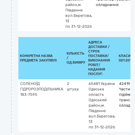
район,м.
обладнання
Південне
вул.Берегова,
13
по 31-12-2026
АДРЕСА
ДОСТАВКИ /
СТРОК
КІЛЬКІСТЬ
КОНКРЕТНА НАЗВА
ПОСТАВКИ/
КЛАСИФІ
/
ПРЕДМЕТА ЗАКУПІВЛІ
ВИКОНАННЯ
021:2015 
ОД.ВИМІРУ
РОБІТ/
НАДАННЯ
ПОСЛУГ:
СОЛЕНОЇД
2
65481
Україна
4241900
ГІДРОРОЗПОДІЛЬНИКА
штука
Одеська
Частини
183-7595
область
підійма
Одеський
транспо
район,м.
обладна
Південне
вул.Берегова,
13
по 31-12-2026