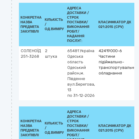
АДРЕСА
ДОСТАВКИ /
КОНКРЕТНА
СТРОК
КІЛЬКІСТЬ
НАЗВА
ПОСТАВКИ/
КЛАСИФІКАТОР ДК
/
ПРЕДМЕТА
ВИКОНАННЯ
021:2015 (CPV)
ОД.ВИМІРУ
ЗАКУПІВЛІ
РОБІТ/
НАДАННЯ
ПОСЛУГ:
СОЛЕНОЇД
2
65481
Україна
42419000-6
251-3268
штука
Одеська
Частини
область
підіймально-
Одеський
транспортувальног
район,м.
обладнання
Південне
вул.Берегова,
13
по 31-12-2026
АДРЕСА
ДОСТАВКИ /
КОНКРЕТНА
СТРОК
КІЛЬКІСТЬ
НАЗВА
ПОСТАВКИ/
КЛАСИФІКАТОР ДК
/
ПРЕДМЕТА
ВИКОНАННЯ
021:2015 (CPV)
ОД.ВИМІРУ
ЗАКУПІВЛІ
РОБІТ/