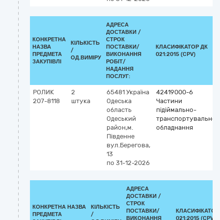
АДРЕСА
ДОСТАВКИ /
КОНКРЕТНА
СТРОК
КІЛЬКІСТЬ
НАЗВА
ПОСТАВКИ/
КЛАСИФІКАТОР ДК
/
ПРЕДМЕТА
ВИКОНАННЯ
021:2015 (CPV)
ОД.ВИМІРУ
ЗАКУПІВЛІ
РОБІТ/
НАДАННЯ
ПОСЛУГ:
РОЛИК
2
65481
Україна
42419000-6
207-8118
штука
Одеська
Частини
область
підіймально-
Одеський
транспортувальног
район,м.
обладнання
Південне
вул.Берегова,
13
по 31-12-2026
АДРЕСА
ДОСТАВКИ /
СТРОК
КОНКРЕТНА НАЗВА
КІЛЬКІСТЬ
ПОСТАВКИ/
КЛАСИФІКАТОР
ПРЕДМЕТА
/
ВИКОНАННЯ
021:2015 (CPV)