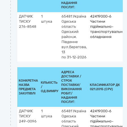
НАДАННЯ
ПОСЛУГ:
ДАТЧИК
1
65481
Україна
42419000-6
ТИСКУ
штука
Одеська
Частини
276-8548
область
підіймально-
Одеський
транспортувальног
район,м.
обладнання
Південне
вул.Берегова,
13
по 31-12-2026
АДРЕСА
ДОСТАВКИ /
КОНКРЕТНА
СТРОК
КІЛЬКІСТЬ
НАЗВА
ПОСТАВКИ/
КЛАСИФІКАТОР ДК
/
ПРЕДМЕТА
ВИКОНАННЯ
021:2015 (CPV)
ОД.ВИМІРУ
ЗАКУПІВЛІ
РОБІТ/
НАДАННЯ
ПОСЛУГ:
ДАТЧИК
1
65481
Україна
42419000-6
ТИСКУ
штука
Одеська
Частини
249-0096
область
підіймально-
Одеський
транспортувальног