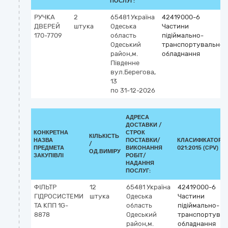
ПОСЛУГ:
РУЧКА
2
65481
Україна
42419000-6
ДВЕРЕЙ
штука
Одеська
Частини
170-7709
область
підіймально-
Одеський
транспортувальног
район,м.
обладнання
Південне
вул.Берегова,
13
по 31-12-2026
АДРЕСА
ДОСТАВКИ /
КОНКРЕТНА
СТРОК
КІЛЬКІСТЬ
НАЗВА
ПОСТАВКИ/
КЛАСИФІКАТОР Д
/
ПРЕДМЕТА
ВИКОНАННЯ
021:2015 (CPV)
ОД.ВИМІРУ
ЗАКУПІВЛІ
РОБІТ/
НАДАННЯ
ПОСЛУГ:
ФІЛЬТР
12
65481
Україна
42419000-6
ГІДРОСИСТЕМИ
штука
Одеська
Частини
ТА КПП 1G-
область
підіймально-
8878
Одеський
транспортувал
район,м.
обладнання