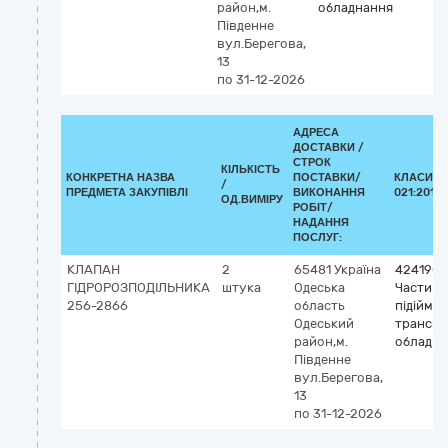
район,м.
обладнання
Південне
вул.Берегова,
13
по 31-12-2026
АДРЕСА
ДОСТАВКИ /
СТРОК
КІЛЬКІСТЬ
КОНКРЕТНА НАЗВА
ПОСТАВКИ/
КЛАСИФІ
/
ПРЕДМЕТА ЗАКУПІВЛІ
ВИКОНАННЯ
021:2015 
ОД.ВИМІРУ
РОБІТ/
НАДАННЯ
ПОСЛУГ:
КЛАПАН
2
65481
Україна
4241900
ГІДРОРОЗПОДІЛЬНИКА
штука
Одеська
Частини
256-2866
область
підійма
Одеський
транспо
район,м.
обладна
Південне
вул.Берегова,
13
по 31-12-2026