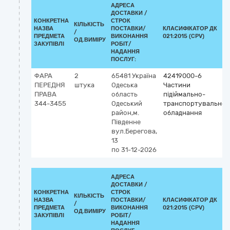
АДРЕСА
ДОСТАВКИ /
КОНКРЕТНА
СТРОК
КІЛЬКІСТЬ
НАЗВА
ПОСТАВКИ/
КЛАСИФІКАТОР ДК
/
ПРЕДМЕТА
ВИКОНАННЯ
021:2015 (CPV)
ОД.ВИМІРУ
ЗАКУПІВЛІ
РОБІТ/
НАДАННЯ
ПОСЛУГ:
ФАРА
2
65481
Україна
42419000-6
ПЕРЕДНЯ
штука
Одеська
Частини
ПРАВА
область
підіймально-
344-3455
Одеський
транспортувальног
район,м.
обладнання
Південне
вул.Берегова,
13
по 31-12-2026
АДРЕСА
ДОСТАВКИ /
КОНКРЕТНА
СТРОК
КІЛЬКІСТЬ
НАЗВА
ПОСТАВКИ/
КЛАСИФІКАТОР ДК
/
ПРЕДМЕТА
ВИКОНАННЯ
021:2015 (CPV)
ОД.ВИМІРУ
ЗАКУПІВЛІ
РОБІТ/
НАДАННЯ