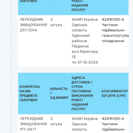
ЗАКУПІВЛІ
РОБІТ/
НАДАННЯ
ПОСЛУГ:
ПЕРЕХІДНИК
2
65481
Україна
42419000-6
ЗМАЩУВАННЯ
штука
Одеська
Частини
251-7294
область
підіймально-
Одеський
транспортувал
район,м.
обладнання
Південне
вул.Берегова,
13
по 31-12-2026
АДРЕСА
ДОСТАВКИ /
КОНКРЕТНА
СТРОК
КІЛЬКІСТЬ
НАЗВА
ПОСТАВКИ/
КЛАСИФІКАТОР ДК
/
ПРЕДМЕТА
ВИКОНАННЯ
021:2015 (CPV)
ОД.ВИМІРУ
ЗАКУПІВЛІ
РОБІТ/
НАДАННЯ
ПОСЛУГ:
ПЕРЕХІДНИК
2
65481
Україна
42419000-6
ЗМАЩУВАННЯ
штука
Одеська
Частини
177-3477
область
підіймально-