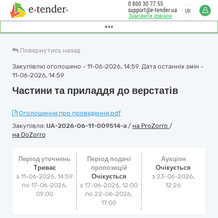
0 800 30 77 55
support@e-tender.ua
UK
Замовити дзвінок
Повернутись назад
Закупівлю оголошено - 11-06-2026, 14:59. Дата останніх змін -
11-06-2026, 14:59
Частини та приладдя до верстатів
Оголошення про проведення.pdf
Закупівля:
UA-2026-06-11-009514-a
/
на ProZorro
/
на DoZorro
Період уточнень
Період подачі
Аукціон
Триває
пропозицій
Очікується
з 11-06-2026, 14:59
Очікується
з
23-06-2026,
по 17-06-2026,
з 17-06-2026, 12:00
12:26
09:00
по 22-06-2026,
17:00