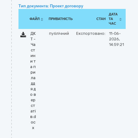
Тип документа: Проект договору
ДАТА
ФАЙЛ
ПРИВАТНІСТЬ
СТАН
ТА
ЧАС
ДК
публічний
Експортовано:
11-06-
Т -
2026,
Ча
14:59:21
ст
ин
и т
а п
ри
ла
дд
я д
о в
ер
ст
аті
в.d
oc
x