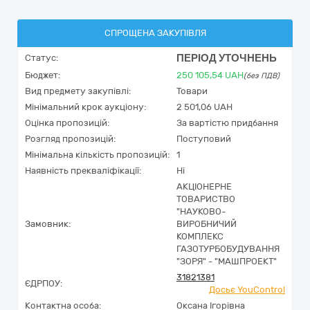
СПРОЩЕНА ЗАКУПІВЛЯ
ПЕРІОД УТОЧНЕНЬ
Статус:
Бюджет:
250 105,54
UAH
(без ПДВ)
Вид предмету закупівлі:
Товари
Мінімальний крок аукціону:
2 501,06 UAH
Оцінка пропозицій:
За вартістю придбання
Розгляд пропозицій:
Поступовий
Мінімальна кількість пропозицій:
1
Наявність прекваліфікації:
Ні
АКЦІОНЕРНЕ
ТОВАРИСТВО
"НАУКОВО-
Замовник:
ВИРОБНИЧИЙ
КОМПЛЕКС
ГАЗОТУРБОБУДУВАННЯ
"ЗОРЯ" - "МАШПРОЕКТ"
31821381
ЄДРПОУ:
Досьє YouControl
Контактна особа:
Оксана Ігорівна