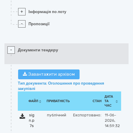
+
Інформація по лоту
-
Пропозиції
-
Документи тендеру
Завантажити архівом
Тип документа: Оголошення про проведення
закупівлі
ДАТА
ФАЙЛ
ПРИВАТНІСТЬ
СТАН
ТА
ЧАС
sig
публічний
Експортовано:
11-06-
n.p
2026,
7s
14:59:32