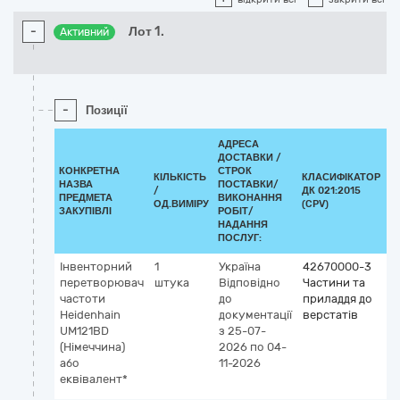
-
Лот 1.
Активний
-
Позиції
АДРЕСА
ДОСТАВКИ /
КОНКРЕТНА
СТРОК
КІЛЬКІСТЬ
КЛАСИФІКАТОР
НАЗВА
ПОСТАВКИ/
/
ДК 021:2015
К
ПРЕДМЕТА
ВИКОНАННЯ
ОД.ВИМІРУ
(CPV)
ЗАКУПІВЛІ
РОБІТ/
НАДАННЯ
ПОСЛУГ:
Інвенторний
1
Україна
42670000-3
перетворювач
штука
Відповідно
Частини та
частоти
до
приладдя до
Heidenhain
документації
верстатів
UM121BD
з 25-07-
(Німеччина)
2026
по 04-
або
11-2026
еквівалент*