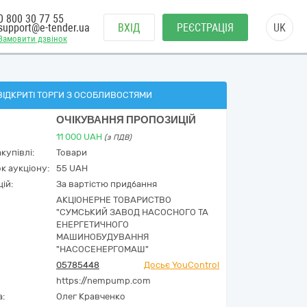
0 800 30 77 55
support@e-tender.ua
ВХІД
РЕЄСТРАЦІЯ
UK
Замовити дзвінок
ВІДКРИТІ ТОРГИ З ОСОБЛИВОСТЯМИ
ОЧІКУВАННЯ ПРОПОЗИЦІЙ
11 000
UAH
(з ПДВ)
купівлі:
Товари
к аукціону:
55 UAH
ій:
За вартістю придбання
АКЦІОНЕРНЕ ТОВАРИСТВО
"СУМСЬКИЙ ЗАВОД НАСОСНОГО ТА
ЕНЕРГЕТИЧНОГО
МАШИНОБУДУВАННЯ
"НАСОСЕНЕРГОМАШ"
05785448
Досьє YouControl
https://nempump.com
а:
Олег Кравченко