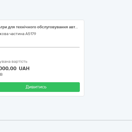
Фільтри для технічного обслуговування автомобілів
кова частина А5179
увана вартість
 000,00 UAH
ДВ
Дивитись