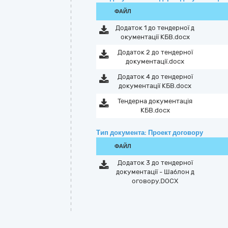
ФАЙЛ
Додаток 1 до тендерної д
окументацiї КБВ.docx
Додаток 2 до тендерної
документації.docx
Додаток 4 до тендерної
документації КБВ.docx
Тендерна документацiя
КБВ.docx
Тип документа: Проект договору
ФАЙЛ
Додаток 3 до тендерної
документації - Шаблон д
оговору.DOCX