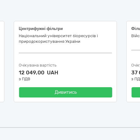
Центрифужні фільтри
Національний університет біоресурсів і
Війс
природокористування України
Очікувана вартість
Очік
12 049,00 UAH
37
з ПДВ
з П
Дивитись