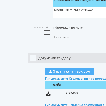
КОНКРЕТНА НАЗВА ПРЕДМЕТА ЗАКУПІ
Масляний фільтр 2118342
+
Інформація по лоту
-
Пропозиції
-
Документи тендеру
Завантажити архівом
Тип документа: Оголошення про провед
ФАЙЛ
sign.p7s
Тип документа: Тендерна документація