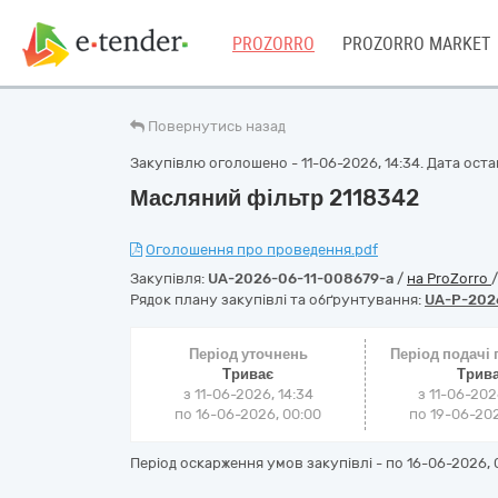
PROZORRO
PROZORRO MARKET
Повернутись назад
Закупівлю оголошено - 11-06-2026, 14:34. Дата остан
Масляний фільтр 2118342
Оголошення про проведення.pdf
Закупівля:
UA-2026-06-11-008679-a
/
на ProZorro
Рядок плану закупівлі та обґрунтування:
UA-P-202
Період уточнень
Період подачі
Триває
Трив
з 11-06-2026, 14:34
з 11-06-202
по 16-06-2026, 00:00
по 19-06-202
Період оскарження умов закупівлі - по
16-06-2026, 