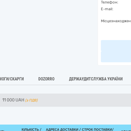
Телефон:
E-mail:
Місцезнаходжен
МОГИ/СКАРГИ
DOZORRO
ДЕРЖАУДИТСЛУЖБА УКРАЇНИ
11 000
UAH
(з ПДВ)
КІЛЬКІСТЬ /
АДРЕСА ДОСТАВКИ /
СТРОК ПОСТАВКИ/