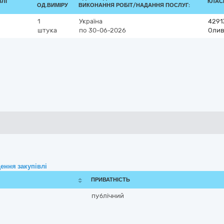
ВЛІ
КЛАСИ
ОД.ВИМІРУ
ВИКОНАННЯ РОБІТ/НАДАННЯ ПОСЛУГ:
1
Україна
4291
штука
по 30-06-2026
Олив
ення закупівлі
ПРИВАТНІСТЬ
публічний