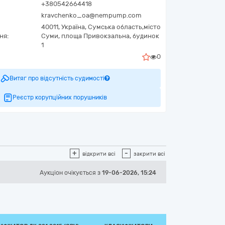
+380542664418
kravchenko_oa@nempump.com
40011,
Україна
,
Сумська область,
місто
ня:
Суми,
площа Привокзальна, будинок
1
0
Витяг про відсутність судимості
Реєстр корупційних порушників
+
-
відкрити всі
закрити всі
Аукціон
очікується
з
19-06-2026, 15:24