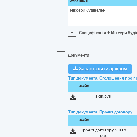
ЗАКУПІВЛІ
Міксери будівельні
+
Специфікація 1: Міксери буді
-
Документи
Завантажити архівом
Тип документа: Оголошення про п
ФАЙЛ
sign.p7s
Тип документа: Проект договору
ФАЙЛ
Проект договору ЗПП.d
ocx