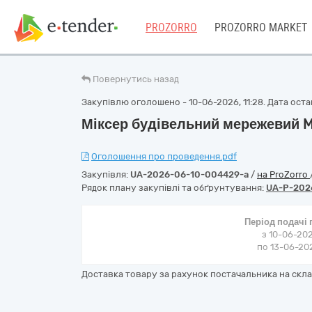
PROZORRO
PROZORRO MARKET
Повернутись назад
Закупівлю оголошено - 10-06-2026, 11:28. Дата остан
Міксер будівельний мережевий 
Оголошення про проведення.pdf
Закупівля:
UA-2026-06-10-004429-a
/
на ProZorro
Рядок плану закупівлі та обґрунтування:
UA-P-202
Період подачі
з 10-06-202
по 13-06-202
Доставка товару за рахунок постачальника на скл