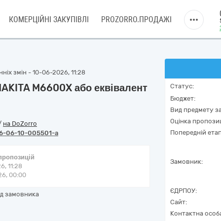
КОМЕРЦІЙНІ ЗАКУПІВЛІ
PROZORRO.ПРОДАЖІ
ніх змін - 10-06-2026, 11:28
MAKITA M6600X або еквівалент
Статус:
Бюджет:
Вид предмету за
Оцінка пропозиц
/
на DoZorro
Попередній етап
6-06-10-005501-a
 пропозицій
Замовник:
6, 11:28
6, 00:00
ЄДРПОУ:
ад замовника
Сайт:
Контактна особ