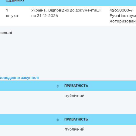
ОД.ВИМІРУ
1
Україна
,
Відповідно до документації
42650000-7
штука
по 31-12-2026
Ручні інстру
моторизован
вельні
роведення закупівлі
ПРИВАТНІСТЬ
публічний
ПРИВАТНІСТЬ
публічний