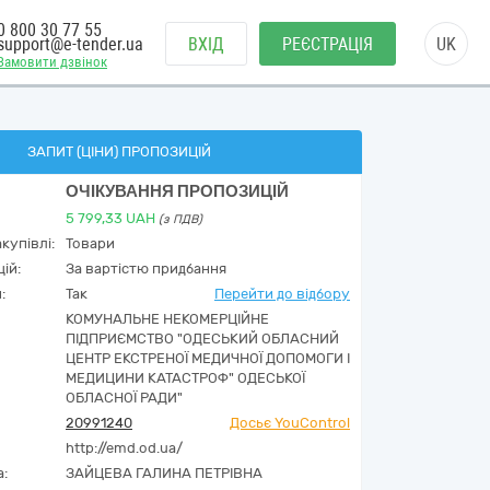
0 800 30 77 55
support@e-tender.ua
ВХІД
РЕЄСТРАЦІЯ
UK
Замовити дзвінок
ЗАПИТ (ЦІНИ) ПРОПОЗИЦІЙ
ОЧІКУВАННЯ ПРОПОЗИЦІЙ
5 799,33
UAH
(з ПДВ)
купівлі:
Товари
ій:
За вартістю придбання
:
Так
Перейти до відбору
КОМУНАЛЬНЕ НЕКОМЕРЦІЙНЕ
ПІДПРИЄМСТВО "ОДЕСЬКИЙ ОБЛАСНИЙ
ЦЕНТР ЕКСТРЕНОЇ МЕДИЧНОЇ ДОПОМОГИ І
МЕДИЦИНИ КАТАСТРОФ" ОДЕСЬКОЇ
ОБЛАСНОЇ РАДИ"
20991240
Досьє YouControl
http://emd.od.ua/
а:
ЗАЙЦЕВА ГАЛИНА ПЕТРІВНА