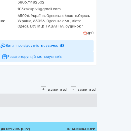
380671482502
103zakupivli@gmail.com
65026,
Україна
,
Одеська область,
Одеса,
ня:
Україна, 65026, Одеська обл., місто
Одеса, ВУЛИЦЯ ГАВАННА, будинок 1
0
Витяг про відсутність судимості
Реєстр корупційних порушників
+
-
відкрити всі
закрити всі
ДК 021:2015 (CPV)
КЛАСИФІКАТОРИ