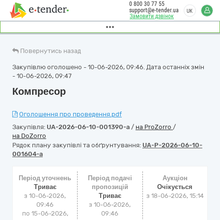
0 800 30 77 55
support@e-tender.ua
UK
Замовити дзвінок
Повернутись назад
Закупівлю оголошено - 10-06-2026, 09:46. Дата останніх змін
- 10-06-2026, 09:47
Компресор
Оголошення про проведення.pdf
Закупівля:
UA-2026-06-10-001390-a
/
на ProZorro
/
на DoZorro
Рядок плану закупівлі та обґрунтування:
UA-P-2026-06-10-
001604-a
Період уточнень
Період подачі
Аукціон
Триває
пропозицій
Очікується
з 10-06-2026,
Триває
з
18-06-2026, 15:14
09:46
з 10-06-2026,
по 15-06-2026,
09:46