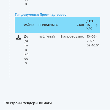
x
Тип документа: Проект договору
ДАТА
ФАЙЛ
ПРИВАТНІСТЬ
СТАН
ТА
ЧАС
До
публічний
Експортовано:
10-06-
да
2026,
то
09:46:51
к
3.d
oc
x
Електронні тендерні вимоги