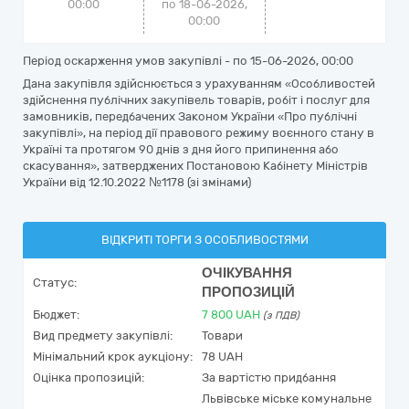
00:00
по 18-06-2026,
00:00
Період оскарження умов закупівлі - по
15-06-2026, 00:00
Дана закупівля здійснюється з урахуванням «Особливостей
здійснення публічних закупівель товарів, робіт і послуг для
замовників, передбачених Законом України «Про публічні
закупівлі», на період дії правового режиму воєнного стану в
Україні та протягом 90 днів з дня його припинення або
скасування», затверджених Постановою Кабінету Міністрів
України від 12.10.2022 №1178 (зі змінами)
ВІДКРИТІ ТОРГИ З ОСОБЛИВОСТЯМИ
ОЧІКУВАННЯ
Статус:
ПРОПОЗИЦІЙ
Бюджет:
7 800
UAH
(з ПДВ)
Вид предмету закупівлі:
Товари
Мінімальний крок аукціону:
78 UAH
Оцінка пропозицій:
За вартістю придбання
Львівське міське комунальне