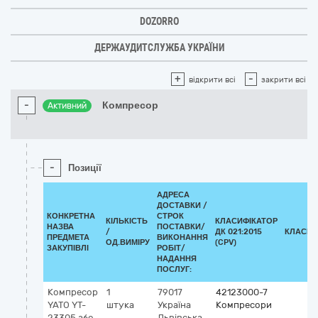
DOZORRO
ДЕРЖАУДИТСЛУЖБА УКРАЇНИ
+
-
відкрити всі
закрити всі
-
Компресор
Активний
-
Позиції
АДРЕСА
ДОСТАВКИ /
КОНКРЕТНА
СТРОК
КІЛЬКІСТЬ
КЛАСИФІКАТОР
НАЗВА
ПОСТАВКИ/
/
ДК 021:2015
КЛАСИФ
ПРЕДМЕТА
ВИКОНАННЯ
ОД.ВИМІРУ
(CPV)
ЗАКУПІВЛІ
РОБІТ/
НАДАННЯ
ПОСЛУГ:
Компресор
1
79017
42123000-7
YATO YT-
штука
Україна
Компресори
23305 або
Львівська