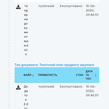
те
публічний
Експортовано:
10-06-
нд
2026,
ер
09:46:51
на
до
ку
ме
нт
аці
я.d
oc
x
Тип документа: Технічний опис предмету закупівлі
ДАТА
ФАЙЛ
ПРИВАТНІСТЬ
СТАН
ТА
ЧАС
До
публічний
Експортовано:
10-06-
да
2026,
то
09:46:51
к
2.d
oc