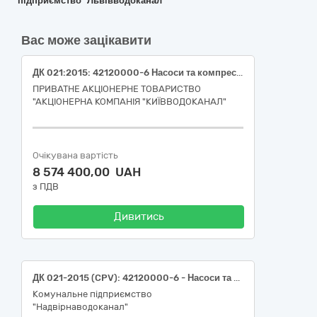
підприємство "Львівводоканал"
Вас може зацікавити
ДК 021:2015: 42120000-6 Насоси та компресори, 42122000-0 Насоси (насоси)
ПРИВАТНЕ АКЦІОНЕРНЕ ТОВАРИСТВО
"АКЦІОНЕРНА КОМПАНІЯ "КИЇВВОДОКАНАЛ"
Очікувана вартість
8 574 400,00 UAH
з ПДВ
Дивитись
ДК 021-2015 (CPV): 42120000-6 - Насоси та компресори (насоси занурювальні)
Комунальне підприємство
"Надвірнаводоканал"