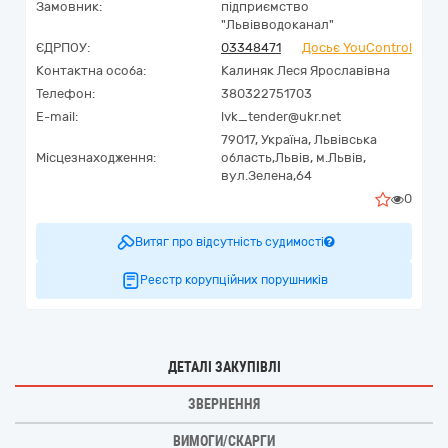
Замовник:
підприємство
"Львівводоканал"
ЄДРПОУ:
03348471
Досьє YouControl
Контактна особа:
Калиняк Леся Ярославівна
Телефон:
380322751703
E-mail:
lvk_tender@ukr.net
79017,
Україна
,
Львівська
Місцезнаходження:
область,
Львів,
м.Львів,
вул.Зелена,64
0
Витяг про відсутність судимості
Реєстр корупційних порушників
ДЕТАЛІ ЗАКУПІВЛІ
ЗВЕРНЕННЯ
ВИМОГИ/СКАРГИ