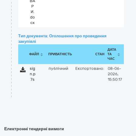
ВА
Р
И.
do
cx
Тип документа: Оголошення про проведення
закупівлі
ДАТА
ФАЙЛ
ПРИВАТНІСТЬ
СТАН
ТА
ЧАС
sig
публічний
Експортовано:
08-06-
n.p
2026,
7s
15:50:17
Електронні тендерні вимоги