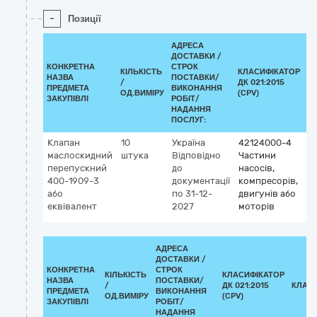
-
Позиції
АДРЕСА
ДОСТАВКИ /
КОНКРЕТНА
СТРОК
КІЛЬКІСТЬ
КЛАСИФІКАТОР
НАЗВА
ПОСТАВКИ/
/
ДК 021:2015
К
ПРЕДМЕТА
ВИКОНАННЯ
ОД.ВИМІРУ
(CPV)
ЗАКУПІВЛІ
РОБІТ/
НАДАННЯ
ПОСЛУГ:
Клапан
10
Україна
42124000-4
маслоскидний
штука
Відповідно
Частини
перепускний
до
насосів,
400-1909-3
документації
компресорів,
або
по 31-12-
двигунів або
еквівалент
2027
моторів
АДРЕСА
ДОСТАВКИ /
КОНКРЕТНА
СТРОК
КІЛЬКІСТЬ
КЛАСИФІКАТОР
НАЗВА
ПОСТАВКИ/
/
ДК 021:2015
КЛАС
ПРЕДМЕТА
ВИКОНАННЯ
ОД.ВИМІРУ
(CPV)
ЗАКУПІВЛІ
РОБІТ/
НАДАННЯ