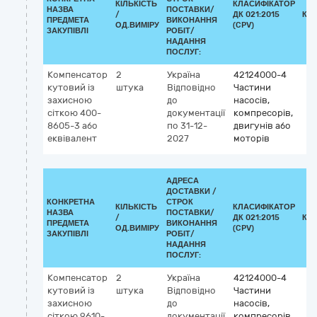
КІЛЬКІСТЬ
КЛАСИФІКАТОР
НАЗВА
ПОСТАВКИ/
/
ДК 021:2015
КЛ
ПРЕДМЕТА
ВИКОНАННЯ
ОД.ВИМІРУ
(CPV)
ЗАКУПІВЛІ
РОБІТ/
НАДАННЯ
ПОСЛУГ:
Компенсатор
2
Україна
42124000-4
кутовий із
штука
Відповідно
Частини
захисною
до
насосів,
сіткою 400-
документації
компресорів,
8605-3 або
по 31-12-
двигунів або
еквівалент
2027
моторів
АДРЕСА
ДОСТАВКИ /
КОНКРЕТНА
СТРОК
КІЛЬКІСТЬ
КЛАСИФІКАТОР
НАЗВА
ПОСТАВКИ/
/
ДК 021:2015
КЛ
ПРЕДМЕТА
ВИКОНАННЯ
ОД.ВИМІРУ
(CPV)
ЗАКУПІВЛІ
РОБІТ/
НАДАННЯ
ПОСЛУГ:
Компенсатор
2
Україна
42124000-4
кутовий із
штука
Відповідно
Частини
захисною
до
насосів,
сіткою 9610-
документації
компресорів,