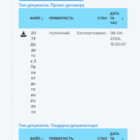
Тип документа: Проект договору
ДАТА
ФАЙЛ
ПРИВАТНІСТЬ
СТАН
ТА
ЧАС
20
публічний
Експортовано:
08-06-
73
2026,
До
15:50:07
да
то
к 3
Пр
ое
кт
до
го
во
ру.
do
cx
Тип документа: Тендерна документація
ДАТА
ФАЙЛ
ПРИВАТНІСТЬ
СТАН
ТА