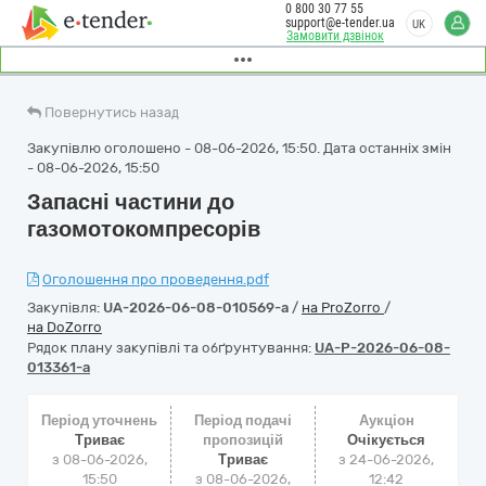
0 800 30 77 55
support@e-tender.ua
UK
Замовити дзвінок
Повернутись назад
Закупівлю оголошено - 08-06-2026, 15:50. Дата останніх змін
- 08-06-2026, 15:50
Запасні частини до
газомотокомпресорів
Оголошення про проведення.pdf
Закупівля:
UA-2026-06-08-010569-a
/
на ProZorro
/
на DoZorro
Рядок плану закупівлі та обґрунтування:
UA-P-2026-06-08-
013361-a
Період уточнень
Період подачі
Аукціон
Триває
пропозицій
Очікується
з 08-06-2026,
Триває
з
24-06-2026,
15:50
з 08-06-2026,
12:42