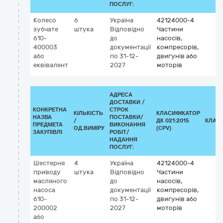
ПОСЛУГ:
Колесо
6
Україна
42124000-4
зубчате
штука
Відповідно
Частини
610-
до
насосів,
400003
документації
компресорів,
або
по 31-12-
двигунів або
еквівалент
2027
моторів
АДРЕСА
ДОСТАВКИ /
КОНКРЕТНА
СТРОК
КІЛЬКІСТЬ
КЛАСИФІКАТОР
НАЗВА
ПОСТАВКИ/
/
ДК 021:2015
КЛАС
ПРЕДМЕТА
ВИКОНАННЯ
ОД.ВИМІРУ
(CPV)
ЗАКУПІВЛІ
РОБІТ/
НАДАННЯ
ПОСЛУГ:
Шестерня
4
Україна
42124000-4
приводу
штука
Відповідно
Частини
масляного
до
насосів,
насоса
документації
компресорів,
610-
по 31-12-
двигунів або
200002
2027
моторів
або