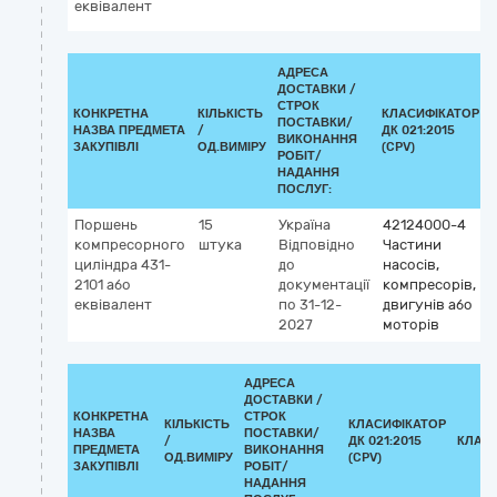
еквівалент
АДРЕСА
ДОСТАВКИ /
СТРОК
КОНКРЕТНА
КІЛЬКІСТЬ
КЛАСИФІКАТОР
ПОСТАВКИ/
НАЗВА ПРЕДМЕТА
/
ДК 021:2015
ВИКОНАННЯ
ЗАКУПІВЛІ
ОД.ВИМІРУ
(CPV)
РОБІТ/
НАДАННЯ
ПОСЛУГ:
Поршень
15
Україна
42124000-4
компресорного
штука
Відповідно
Частини
циліндра 431-
до
насосів,
2101 або
документації
компресорів,
еквівалент
по 31-12-
двигунів або
2027
моторів
АДРЕСА
ДОСТАВКИ /
КОНКРЕТНА
СТРОК
КІЛЬКІСТЬ
КЛАСИФІКАТОР
НАЗВА
ПОСТАВКИ/
/
ДК 021:2015
КЛАС
ПРЕДМЕТА
ВИКОНАННЯ
ОД.ВИМІРУ
(CPV)
ЗАКУПІВЛІ
РОБІТ/
НАДАННЯ