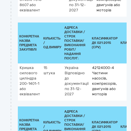
8607 або
по 31-12-
двигунів або
еквівалент
2027
моторів
АДРЕСА
ДОСТАВКИ /
КОНКРЕТНА
СТРОК
КІЛЬКІСТЬ
КЛАСИФІКАТОР
НАЗВА
ПОСТАВКИ/
/
ДК 021:2015
КЛАС
ПРЕДМЕТА
ВИКОНАННЯ
ОД.ВИМІРУ
(CPV)
ЗАКУПІВЛІ
РОБІТ/
НАДАННЯ
ПОСЛУГ:
Кришка
15
Україна
42124000-4
силового
штука
Відповідно
Частини
циліндра
до
насосів,
200-1401-1
документації
компресорів,
або
по 31-12-
двигунів або
еквівалент
2027
моторів
АДРЕСА
ДОСТАВКИ /
КОНКРЕТНА
СТРОК
КІЛЬКІСТЬ
КЛАСИФІКАТОР
НАЗВА
ПОСТАВКИ/
/
ДК 021:2015
КЛАС
ПРЕДМЕТА
ВИКОНАННЯ