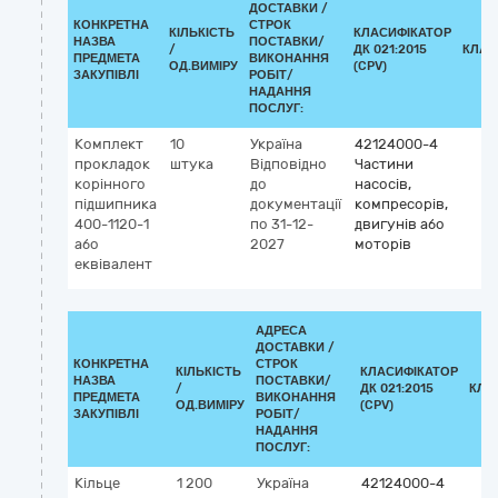
ДОСТАВКИ /
КОНКРЕТНА
СТРОК
КІЛЬКІСТЬ
КЛАСИФІКАТОР
НАЗВА
ПОСТАВКИ/
/
ДК 021:2015
КЛАС
ПРЕДМЕТА
ВИКОНАННЯ
ОД.ВИМІРУ
(CPV)
ЗАКУПІВЛІ
РОБІТ/
НАДАННЯ
ПОСЛУГ:
Комплект
10
Україна
42124000-4
прокладок
штука
Відповідно
Частини
корінного
до
насосів,
підшипника
документації
компресорів,
400-1120-1
по 31-12-
двигунів або
або
2027
моторів
еквівалент
АДРЕСА
ДОСТАВКИ /
КОНКРЕТНА
СТРОК
КІЛЬКІСТЬ
КЛАСИФІКАТОР
НАЗВА
ПОСТАВКИ/
/
ДК 021:2015
КЛА
ПРЕДМЕТА
ВИКОНАННЯ
ОД.ВИМІРУ
(CPV)
ЗАКУПІВЛІ
РОБІТ/
НАДАННЯ
ПОСЛУГ:
Кільце
1 200
Україна
42124000-4