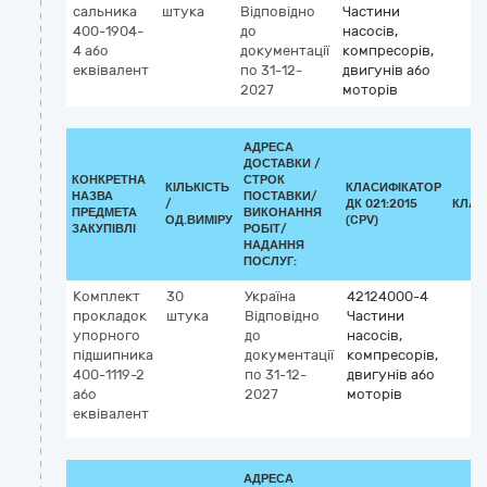
сальника
штука
Відповідно
Частини
400-1904-
до
насосів,
4 або
документації
компресорів,
еквівалент
по 31-12-
двигунів або
2027
моторів
АДРЕСА
ДОСТАВКИ /
КОНКРЕТНА
СТРОК
КІЛЬКІСТЬ
КЛАСИФІКАТОР
НАЗВА
ПОСТАВКИ/
/
ДК 021:2015
КЛАС
ПРЕДМЕТА
ВИКОНАННЯ
ОД.ВИМІРУ
(CPV)
ЗАКУПІВЛІ
РОБІТ/
НАДАННЯ
ПОСЛУГ:
Комплект
30
Україна
42124000-4
прокладок
штука
Відповідно
Частини
упорного
до
насосів,
підшипника
документації
компресорів,
400-1119-2
по 31-12-
двигунів або
або
2027
моторів
еквівалент
АДРЕСА