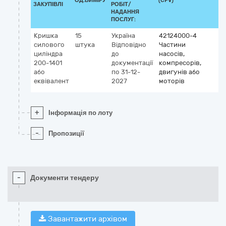
ОД.ВИМІРУ
(CPV)
ЗАКУПІВЛІ
РОБІТ/
НАДАННЯ
ПОСЛУГ:
Кришка
15
Україна
42124000-4
силового
штука
Відповідно
Частини
циліндра
до
насосів,
200-1401
документації
компресорів,
або
по 31-12-
двигунів або
еквівалент
2027
моторів
+
Інформація по лоту
-
Пропозиції
-
Документи тендеру
Завантажити архівом