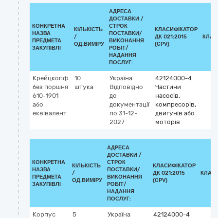
АДРЕСА
ДОСТАВКИ /
КОНКРЕТНА
СТРОК
КІЛЬКІСТЬ
КЛАСИФІКАТОР
НАЗВА
ПОСТАВКИ/
/
ДК 021:2015
КЛАС
ПРЕДМЕТА
ВИКОНАННЯ
ОД.ВИМІРУ
(CPV)
ЗАКУПІВЛІ
РОБІТ/
НАДАННЯ
ПОСЛУГ:
Крейцкопф
10
Україна
42124000-4
без поршня
штука
Відповідно
Частини
610-1901
до
насосів,
або
документації
компресорів,
еквівалент
по 31-12-
двигунів або
2027
моторів
АДРЕСА
ДОСТАВКИ /
КОНКРЕТНА
СТРОК
КІЛЬКІСТЬ
КЛАСИФІКАТОР
НАЗВА
ПОСТАВКИ/
/
ДК 021:2015
КЛАС
ПРЕДМЕТА
ВИКОНАННЯ
ОД.ВИМІРУ
(CPV)
ЗАКУПІВЛІ
РОБІТ/
НАДАННЯ
ПОСЛУГ:
Корпус
5
Україна
42124000-4