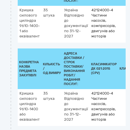
ПОСЛУГ:
Кришка
35
Україна
42124000-4
силового
штука
Відповідно
Частини
циліндра
до
насосів,
9610-1400-
документації
компресорів,
1 або
по 31-12-
двигунів або
еквівалент
2027
моторів
АДРЕСА
ДОСТАВКИ /
КОНКРЕТНА
СТРОК
КІЛЬКІСТЬ
КЛАСИФІКАТОР
НАЗВА
ПОСТАВКИ/
/
ДК 021:2015
КЛАС
ПРЕДМЕТА
ВИКОНАННЯ
ОД.ВИМІРУ
(CPV)
ЗАКУПІВЛІ
РОБІТ/
НАДАННЯ
ПОСЛУГ:
Кришка
35
Україна
42124000-4
силового
штука
Відповідно
Частини
циліндра
до
насосів,
9610-1400
документації
компресорів,
або
по 31-12-
двигунів або
еквівалент
2027
моторів