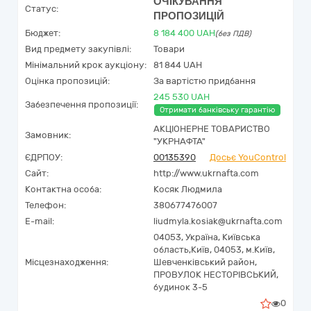
ОЧІКУВАННЯ
Статус:
ПРОПОЗИЦІЙ
Бюджет:
8 184 400
UAH
(без ПДВ)
Вид предмету закупівлі:
Товари
Мінімальний крок аукціону:
81 844 UAH
Оцінка пропозицій:
За вартістю придбання
245 530 UAH
Забезпечення пропозиції:
Отримати банківську гарантію
АКЦІОНЕРНЕ ТОВАРИСТВО
Замовник:
"УКPНAФТА"
ЄДРПОУ:
00135390
Досьє YouControl
Сайт:
http://www.ukrnafta.com
Контактна особа:
Косяк Людмила
Телефон:
380677476007
E-mail:
liudmyla.kosiak@ukrnafta.com
04053,
Україна
,
Київська
область,
Київ,
04053, м.Київ,
Місцезнаходження:
Шевченківський район,
ПРОВУЛОК НЕСТОРІВСЬКИЙ,
будинок 3-5
0