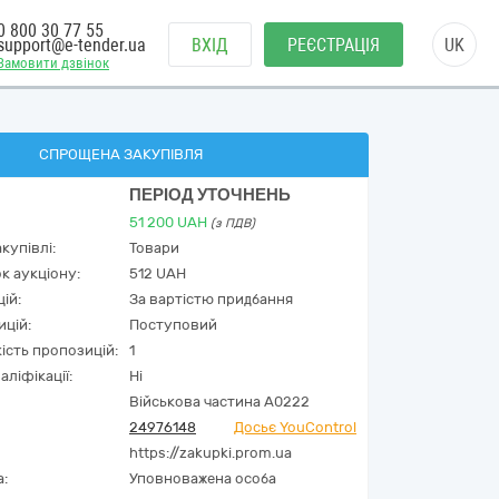
0 800 30 77 55
support@e-tender.ua
ВХІД
РЕЄСТРАЦІЯ
UK
Замовити дзвінок
СПРОЩЕНА ЗАКУПІВЛЯ
ПЕРІОД УТОЧНЕНЬ
51 200
UAH
(з ПДВ)
купівлі:
Товари
к аукціону:
512 UAH
ій:
За вартістю придбання
ицій:
Поступовий
кість пропозицій:
1
аліфікації:
Ні
Військова частина А0222
24976148
Досьє YouControl
https://zakupki.prom.ua
а:
Уповноважена особа