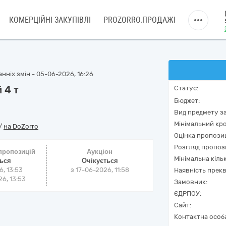
КОМЕРЦІЙНІ ЗАКУПІВЛІ
PROZORRO.ПРОДАЖІ
нніх змін - 05-06-2026, 16:26
 4 т
Статус:
Бюджет:
Вид предмету за
Мінімальний кро
/
на DoZorro
Оцінка пропозиц
Розгляд пропоз
 пропозицій
Аукціон
Мінімальна кіль
ться
Очікується
6, 13:53
з
17-06-2026, 11:58
Наявність прекв
6, 13:53
Замовник:
ЄДРПОУ:
Сайт:
Контактна особ