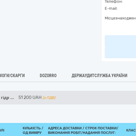
Телефон:
E-mail:
Місцезнаходжен
МОГИ/СКАРГИ
DOZORRO
ДЕРЖАУДИТСЛУЖБА УКРАЇНИ
 гідр
...
51 200
UAH
(з ПДВ)
КІЛЬКІСТЬ /
АДРЕСА ДОСТАВКИ /
СТРОК ПОСТАВКИ/
ВЛІ
КЛАСИ
ОД.ВИМІРУ
ВИКОНАННЯ РОБІТ/НАДАННЯ ПОСЛУГ: