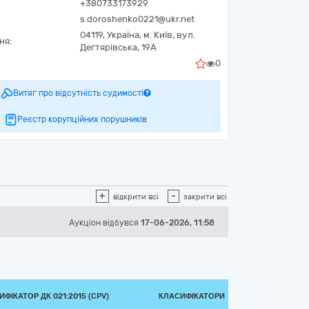
+380733173929
s.doroshenko0221@ukr.net
04119,
Україна
,
м. Київ,
вул.
ня:
Дегтярівська, 19А
0
Витяг про відсутність судимості
Реєстр корупційних порушників
+
-
відкрити всі
закрити всі
Аукціон відбувся
17-06-2026, 11:58
ФІКАТОР ДК 021:2015 (CPV)
КЛАСИФІКАТОРИ