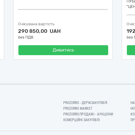
ПУБ
"ЦЕ
Очікувана вартість
Очік
290 850,00 UAH
19
без ПДВ
без
Дивитись
PROZORRO - ДЕРЖЗАКУПІВЛІ
НА
PROZORRO MARKET
НО
PROZORRO.ПРОДАЖІ - АУКЦІОНИ
КО
КОМЕРЦІЙНІ ЗАКУПІВЛІ
ПР