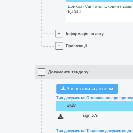
Домкрат Carlife пляшковий гідравл
bj404d
+
Інформація по лоту
-
Пропозиції
-
Документи тендеру
Завантажити архівом
Тип документа: Оголошення про провед
ФАЙЛ
sign.p7s
Тип документа: Тендерна документація