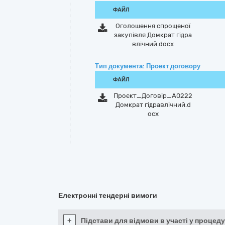
ФАЙЛ
Оголошення спрощеної
закупівля Домкрат гідра
влічний.docx
Тип документа: Проект договору
ФАЙЛ
Проєкт_Договір_А0222
Домкрат гідравлічний.d
ocx
Електронні тендерні вимоги
+
Підстави для відмови в участі у процеду