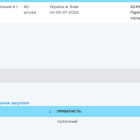
ічний 4 т
40
Україна
м. Київ
4241
штука
по 03-07-2026
Піді
обла
ення закупівлі
ПРИВАТНІСТЬ
публічний