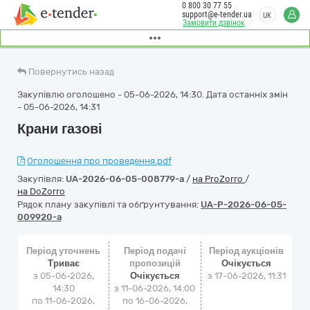
0 800 30 77 55
support@e-tender.ua
UK
Замовити дзвінок
Повернутись назад
Закупівлю оголошено - 05-06-2026, 14:30. Дата останніх змін
- 05-06-2026, 14:31
Крани газові
Оголошення про проведення.pdf
Закупівля:
UA-2026-06-05-008779-a
/
на ProZorro
/
на DoZorro
Рядок плану закупівлі та обґрунтування:
UA-P-2026-06-05-
009920-a
Період уточнень
Період подачі
Період аукціонів
Триває
пропозицій
Очікується
з 05-06-2026,
Очікується
з
17-06-2026, 11:31
14:30
з 11-06-2026, 14:00
по 11-06-2026,
по 16-06-2026,