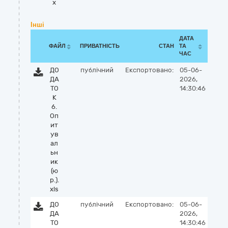
x
Інші
ДАТА
ФАЙЛ
ПРИВАТНІСТЬ
СТАН
ТА
ЧАС
ДО
публічний
Експортовано:
05-06-
ДА
2026,
ТО
14:30:46
К
6.
Оп
ит
ув
ал
ьн
ик
(ю
р.).
xls
ДО
публічний
Експортовано:
05-06-
ДА
2026,
ТО
14:30:46