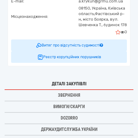
E-mail:
a.krykun@grmu.com.ua
08150,
Україна
,
Київська
область,
Фастівський р-
Місцезнаходження:
н, місто Боярка,
вул.
Шевченка Т., будинок 178
0
Витяг про відсутність судимості
Реєстр корупційних порушників
ДЕТАЛІ ЗАКУПІВЛІ
ЗВЕРНЕННЯ
ВИМОГИ/СКАРГИ
DOZORRO
ДЕРЖАУДИТСЛУЖБА УКРАЇНИ