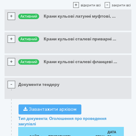
+
-
відкрити всі
закрити всі
+
Крани кульові латунні муфтові,
...
Активний
+
Крани кульові сталеві приварні
...
Активний
+
Крани кульові сталеві фланцеві
...
Активний
-
Документи тендеру
Завантажити архівом
Тип документа: Оголошення про проведення
закупівлі
ДАТА