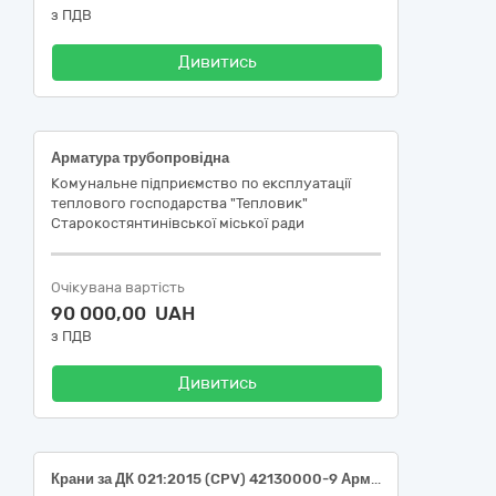
з ПДВ
Дивитись
Арматура трубопровідна
Комунальне підприємство по експлуатації
теплового господарства "Тепловик"
Старокостянтинівської міської ради
Очікувана вартість
90 000,00 UAH
з ПДВ
Дивитись
Крани за ДК 021:2015 (CPV) 42130000-9 Арматура трубопровідна: крани, вентилі, клапани та подібні пристрої (42131260-6 Кульові крани)