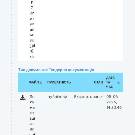
К
7.
Оп
ит
ув
ал
ьн
ик
(фі
з).
xls
Тип документа: Тендерна документація
ДАТА
ФАЙЛ
ПРИВАТНІСТЬ
СТАН
ТА
ЧАС
До
публічний
Експортовано:
05-06-
ку
2026,
ме
14:30:46
нт
аці
я з
ак
упі