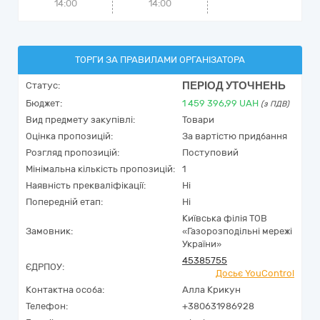
14:00
14:00
ТОРГИ ЗА ПРАВИЛАМИ ОРГАНІЗАТОРА
ПЕРІОД УТОЧНЕНЬ
Статус:
Бюджет:
1 459 396,99
UAH
(з ПДВ)
Вид предмету закупівлі:
Товари
Оцінка пропозицій:
За вартістю придбання
Розгляд пропозицій:
Поступовий
Мінімальна кількість пропозицій:
1
Наявність прекваліфікації:
Ні
Попередній етап:
Ні
Київська філія ТОВ
Замовник:
«Газорозподільні мережі
України»
45385755
ЄДРПОУ:
Досьє YouControl
Контактна особа:
Алла Крикун
Телефон:
+380631986928