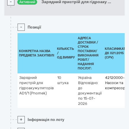
-
Зарядний пристрій для гідроаку
...
Активний
-
Позиції
АДРЕСА
ДОСТАВКИ /
СТРОК
КІЛЬКІСТЬ
КЛАСИФІКАТО
КОНКРЕТНА НАЗВА
ПОСТАВКИ/
/
ДК 021:2015
ПРЕДМЕТА ЗАКУПІВЛІ
ВИКОНАННЯ
ОД.ВИМІРУ
(CPV)
РОБІТ/
НАДАННЯ
ПОСЛУГ:
Зарядний
10
Україна
42120000-6
пристрій для
штука
Відповідно
Насоси та
гідроакумуляторів
до
компресори
AD1/1 (Pnomek)
документації
по 15-07-
2026
+
Інформація по лоту