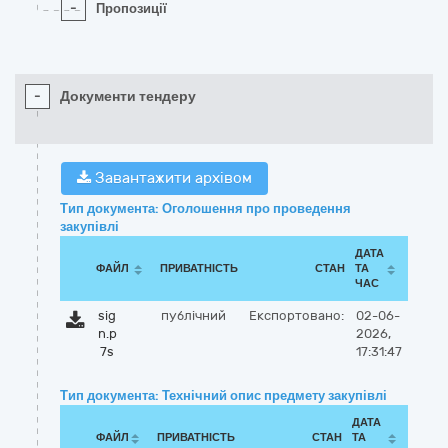
-
Пропозиції
-
Документи тендеру
Завантажити архівом
Тип документа: Оголошення про проведення
закупівлі
ДАТА
ФАЙЛ
ПРИВАТНІСТЬ
СТАН
ТА
ЧАС
sig
публічний
Експортовано:
02-06-
n.p
2026,
7s
17:31:47
Тип документа: Технічний опис предмету закупівлі
ДАТА
ФАЙЛ
ПРИВАТНІСТЬ
СТАН
ТА