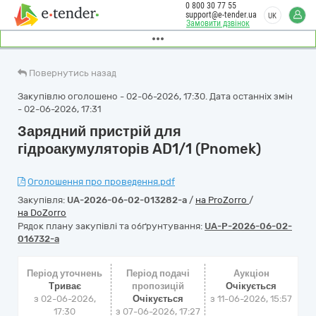
0 800 30 77 55
support@e-tender.ua
UK
Замовити дзвінок
Повернутись назад
Закупівлю оголошено - 02-06-2026, 17:30. Дата останніх змін
- 02-06-2026, 17:31
Зарядний пристрій для
гідроакумуляторів AD1/1 (Pnomek)
Оголошення про проведення.pdf
Закупівля:
UA-2026-06-02-013282-a
/
на ProZorro
/
на DoZorro
Рядок плану закупівлі та обґрунтування:
UA-P-2026-06-02-
016732-a
Період уточнень
Період подачі
Аукціон
Триває
пропозицій
Очікується
з 02-06-2026,
Очікується
з
11-06-2026, 15:57
17:30
з 07-06-2026, 17:27