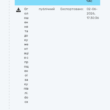
ЧАС
Ог
публічний
Експортовано:
02-06-
ол
2026,
ош
17:30:36
ен
ня
та
до
ку
ме
нт
аці
я с
пр
ощ
ен
ої
за
ку
пів
лі.
do
cx