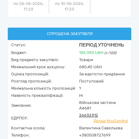
по 06-06-2026,
по 10-06-2026,
17:23
17:23
СПРОЩЕНА ЗАКУПІВЛЯ
ПЕРІОД УТОЧНЕНЬ
Статус:
Бюджет:
136 090
UAH
(з ПДВ)
Вид предмету закупівлі:
Товари
Мінімальний крок аукціону:
680,45 UAH
Оцінка пропозицій:
За вартістю придбання
Розгляд пропозицій:
Поступовий
Мінімальна кількість пропозицій:
1
Наявність прекваліфікації:
Ні
Військова частина
Замовник:
А4681
26632312
ЄДРПОУ:
Досьє YouControl
Контактна особа:
Валентина Савєльєва
Телефон:
+380508727699