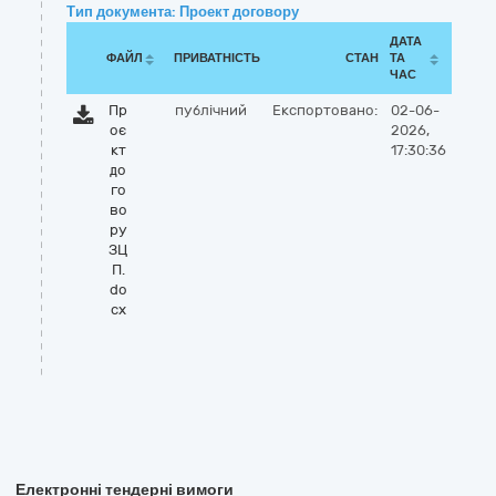
Тип документа: Проект договору
ДАТА
ФАЙЛ
ПРИВАТНІСТЬ
СТАН
ТА
ЧАС
Пр
публічний
Експортовано:
02-06-
оє
2026,
кт
17:30:36
до
го
во
ру
ЗЦ
П.
do
cx
Електронні тендерні вимоги