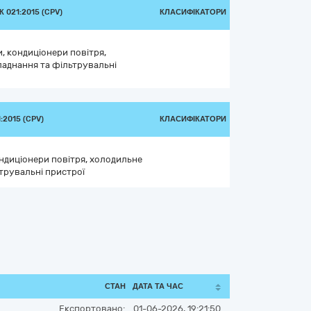
 021:2015 (CPV)
КЛАСИФІКАТОРИ
, кондиціонери повітря,
аднання та фільтрувальні
2015 (CPV)
КЛАСИФІКАТОРИ
ндиціонери повітря, холодильне
трувальні пристрої
СТАН
ДАТА ТА ЧАС
Експортовано:
01-06-2026, 19:21:50