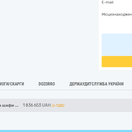
E-mail:
Місцезнаходжен
МОГИ/СКАРГИ
DOZORRO
ДЕРЖАУДИТСЛУЖБА УКРАЇНИ
на шафи
...
1 836 653
UAH
(з ПДВ)