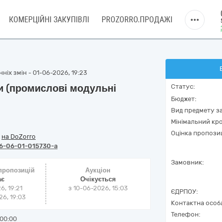
КОМЕРЦІЙНІ ЗАКУПІВЛІ
PROZORRO.ПРОДАЖІ
ніх змін - 01-06-2026, 19:23
 (промислові модульні
Статус:
Бюджет:
Вид предмету за
Мінімальний кро
Оцінка пропозиц
/
на DoZorro
6-06-01-015730-a
Замовник:
 пропозицій
Аукціон
ає
Очікується
6, 19:21
з
10-06-2026, 15:03
ЄДРПОУ:
6, 19:03
Контактна особ
Телефон:
00:00