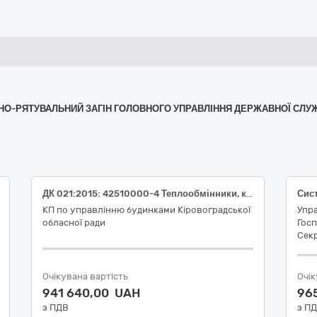
ЕЖНО-РЯТУВАЛЬНИЙ ЗАГІН ГОЛОВНОГО УПРАВЛІННЯ ДЕРЖАВНОЇ СЛУ
ДК 021:2015: 42510000-4 Теплообмінники, кондиціонери повітря, холодильне обладнання та фільтрувальні пристрої (вентиляційне обладнання та кондиціонери)
КП по управлінню будинками Кіровоградської
Упра
обласної ради
Гос
Секр
Очікувана вартість
Очік
941 640,00 UAH
96
з ПДВ
з П