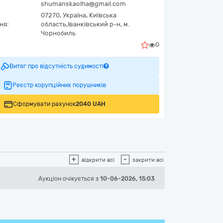
shumanskaolha@gmail.com
07270,
Україна
,
Київська
ня:
область,
Іванківський р-н,
м.
Чорнобиль
0
Витяг про відсутність судимості
Реєстр корупційних порушників
Сформувати рахунок
2040 UAH
+
-
відкрити всі
закрити всі
Аукціон
очікується
з
10-06-2026, 15:03