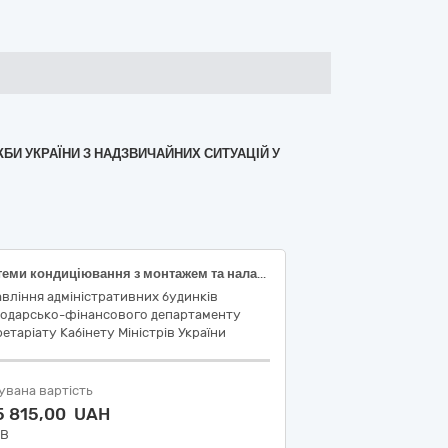
ЖБИ УКРАЇНИ З НАДЗВИЧАЙНИХ СИТУАЦІЙ У
Системи кондиціювання з монтажем та налагодженням
вління адміністративних будинків
подарсько-фінансового департаменту
етаріату Кабінету Міністрів України
увана вартість
5 815,00 UAH
ДВ