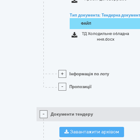
Тип документа: Тендерна документ
ФАЙЛ
ТД Холодильне обладна
ння.docx
+
Інформація по лоту
-
Пропозиції
-
Документи тендеру
Завантажити архівом