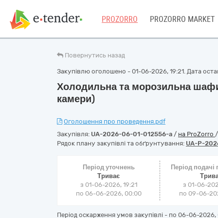
PROZORRO
PROZORRO MARKET
Повернутись назад
Закупівлю оголошено - 01-06-2026, 19:21. Дата остан
Холодильна та морозильна шафи
камери)
Оголошення про проведення.pdf
Закупівля:
UA-2026-06-01-012556-a
/
на ProZorro
Рядок плану закупівлі та обґрунтування:
UA-P-202
Період уточнень
Період подачі
Триває
Трив
з 01-06-2026, 19:21
з 01-06-202
по 06-06-2026, 00:00
по 09-06-202
Період оскарження умов закупівлі - по
06-06-2026, 