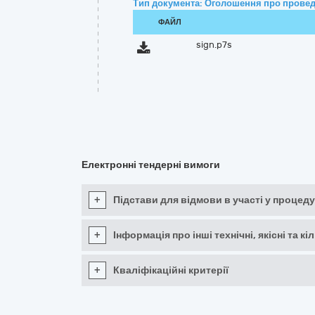
Тип документа: Оголошення про провед
ФАЙЛ
sign.p7s
Електронні тендерні вимоги
+
Підстави для відмови в участі у процеду
+
Інформація про інші технічні, якісні та 
+
Кваліфікаційні критерії