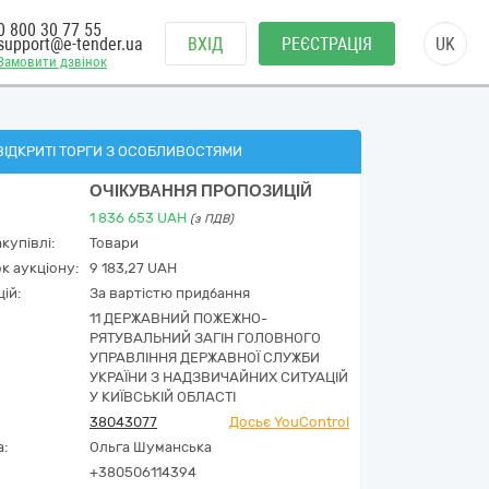
0 800 30 77 55
support@e-tender.ua
ВХІД
РЕЄСТРАЦІЯ
UK
Замовити дзвінок
ВІДКРИТІ ТОРГИ З ОСОБЛИВОСТЯМИ
ОЧІКУВАННЯ ПРОПОЗИЦІЙ
1 836 653
UAH
(з ПДВ)
купівлі:
Товари
к аукціону:
9 183,27 UAH
ій:
За вартістю придбання
11 ДЕРЖАВНИЙ ПОЖЕЖНО-
РЯТУВАЛЬНИЙ ЗАГІН ГОЛОВНОГО
УПРАВЛІННЯ ДЕРЖАВНОЇ СЛУЖБИ
УКРАЇНИ З НАДЗВИЧАЙНИХ СИТУАЦІЙ
У КИЇВСЬКІЙ ОБЛАСТІ
38043077
Досьє YouControl
а:
Ольга Шуманська
+380506114394