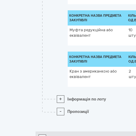
КОНКРЕТНА НАЗВА ПРЕДМЕТА
КІЛЬ
ЗАКУПІВЛІ
ОД.
Муфта редукційна або
10
еквівалент
шту
КОНКРЕТНА НАЗВА ПРЕДМЕТА
КІЛЬ
ЗАКУПІВЛІ
ОД.
Кран з американкою або
2
еквівалент
шту
+
Інформація по лоту
-
Пропозиції