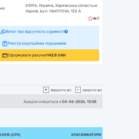
61096,
Україна
,
Харківська область,
м.
ня:
Харків,
вул. НЬЮТОНА, 132 А
0
Витяг про відсутність судимості
Реєстр корупційних порушників
Сформувати рахунок
142.8 UAH
+
-
відкрити всі
закрити всі
Аукціон
очікується
з
04-06-2026, 15:58
:2015 (CPV)
КЛАСИФІКАТОРИ