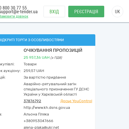
0 800 30 77 55
support@e-tender.ua
ВХІД
РЕЄСТРАЦІЯ
UK
Замовити дзвінок
ВІДКРИТІ ТОРГИ З ОСОБЛИВОСТЯМИ
ОЧІКУВАННЯ ПРОПОЗИЦІЙ
25 957,36
UAH
(з ПДВ)
купівлі:
Товари
к аукціону:
259,57 UAH
ій:
За вартістю придбання
Аварійно-рятувальний загін
спеціального призначення ГУ ДСНС
України у Харківській області
37876792
Досьє YouControl
http://www.kh.dsns.gov.ua
а:
Альона Пляка
+380953047666
alena-plaka@ukr.net