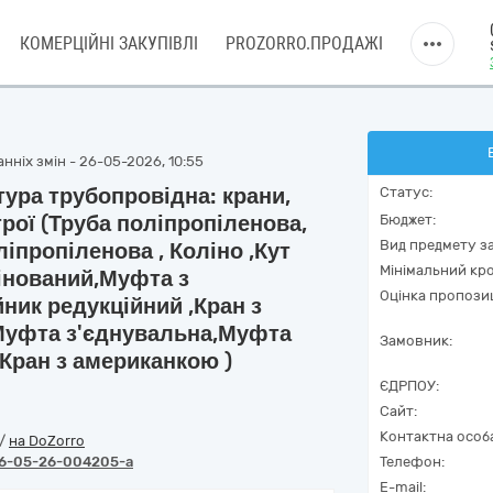
КОМЕРЦІЙНІ ЗАКУПІВЛІ
PROZORRO.ПРОДАЖІ
нніх змін - 26-05-2026, 10:55
ура трубопровідна: крани,
Статус:
трої (Труба поліпропіленова,
Бюджет:
Вид предмету за
іпропіленова , Коліно ,Кут
Мінімальний кро
мбінований,Муфта з
Оцінка пропозиц
йник редукційний ,Кран з
Муфта з'єднувальна,Муфта
Замовник:
Кран з американкою )
ЄДРПОУ:
Сайт:
Контактна особ
/
на DoZorro
6-05-26-004205-a
Телефон:
E-mail: