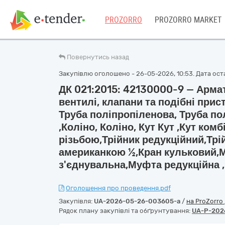
PROZORRO
PROZORRO MARKET
Повернутись назад
Закупівлю оголошено - 26-05-2026, 10:53. Дата оста
ДК 021:2015: 42130000-9 — Армат
вентилі, клапани та подібні прис
Труба поліпропіленова, Труба пол
,Коліно, Коліно, Кут Кут ,Кут ко
різьбою,Трійник редукційний,Трі
американкою ½,Кран кульковий,
з'єднувальна,Муфта редукційна ,
Оголошення про проведення.pdf
Закупівля:
UA-2026-05-26-003605-a
/
на ProZorro
Рядок плану закупівлі та обґрунтування:
UA-P-202