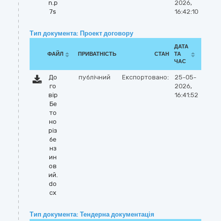
n.p
2026,
7s
16:42:10
Тип документа: Проект договору
ДАТА
ФАЙЛ
ПРИВАТНІСТЬ
СТАН
ТА
ЧАС
До
публічний
Експортовано:
25-05-
го
2026,
вір
16:41:52
Бе
то
но
різ
бе
нз
ин
ов
ий.
do
cx
Тип документа: Тендерна документація