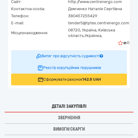
Сайт:
http://www.centrenergo.com
Контактна особа:
Демченко Наталія Сергіївна
Телефон:
380457255429
E-mail:
tender5@tptes.centrenergo.com
08720,
Україна
,
Київська
Місцезнаходження:
область,
Українка,
0
Витяг про відсутність судимості
Реєстр корупційних порушників
Сформувати рахунок
142.8 UAH
ДЕТАЛІ ЗАКУПІВЛІ
ЗВЕРНЕННЯ
ВИМОГИ/СКАРГИ