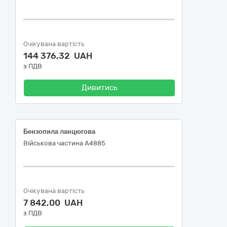
Очікувана вартість
144 376,32 UAH
з ПДВ
Дивитись
Бензопила ланцюгова
Військова частина А4885
Очікувана вартість
7 842,00 UAH
з ПДВ