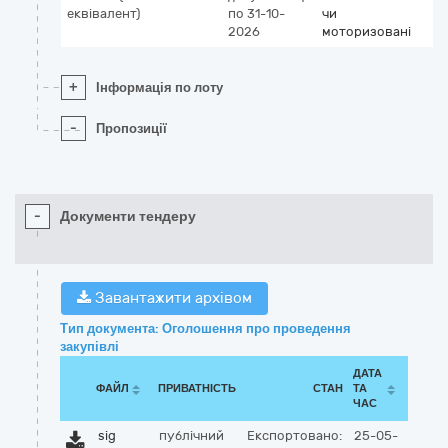
еквівалент)
по 31-10-
чи
2026
моторизовані
+
Інформація по лоту
-
Пропозиції
-
Документи тендеру
Завантажити архівом
Тип документа: Оголошення про проведення
закупівлі
ДАТА
ФАЙЛ
ПРИВАТНІСТЬ
СТАН
ТА
ЧАС
sig
публічний
Експортовано:
25-05-