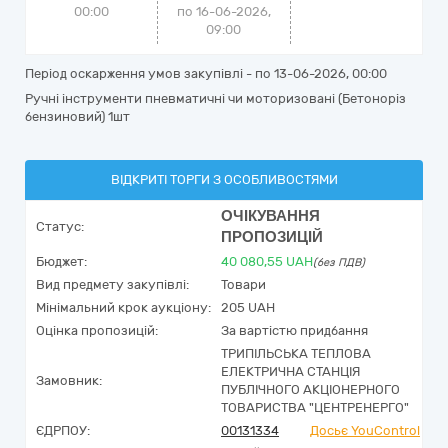
00:00
по 16-06-2026,
09:00
Період оскарження умов закупівлі - по
13-06-2026, 00:00
Ручні інструменти пневматичні чи моторизовані (Бетоноріз
бензиновий) 1шт
ВІДКРИТІ ТОРГИ З ОСОБЛИВОСТЯМИ
ОЧІКУВАННЯ
Статус:
ПРОПОЗИЦІЙ
Бюджет:
40 080,55
UAH
(без ПДВ)
Вид предмету закупівлі:
Товари
Мінімальний крок аукціону:
205 UAH
Оцінка пропозицій:
За вартістю придбання
ТРИПІЛЬСЬКА ТЕПЛОВА
ЕЛЕКТРИЧНА СТАНЦІЯ
Замовник:
ПУБЛІЧНОГО АКЦІОНЕРНОГО
ТОВАРИСТВА "ЦЕНТРЕНЕРГО"
ЄДРПОУ:
00131334
Досьє YouControl