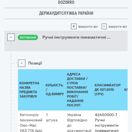
DOZORRO
ДЕРЖАУДИТСЛУЖБА УКРАЇНИ
+
-
відкрити всі
закрити всі
-
Ручні інструменти пневматичні
...
Активний
-
Позиції
АДРЕСА
ДОСТАВКИ /
КОНКРЕТНА
СТРОК
КІЛЬКІСТЬ
КЛАСИФІКАТОР
НАЗВА
ПОСТАВКИ/
/
ДК 021:2015
КЛА
ПРЕДМЕТА
ВИКОНАННЯ
ОД.ВИМІРУ
(CPV)
ЗАКУПІВЛІ
РОБІТ/
НАДАННЯ
ПОСЛУГ:
Бетоноріз
1
Україна
42650000-7
бензиновий
штука
Відповідно
Ручні
Oleo-Mac
до
інструменти
983 ТТА (або
документації
пневматичні