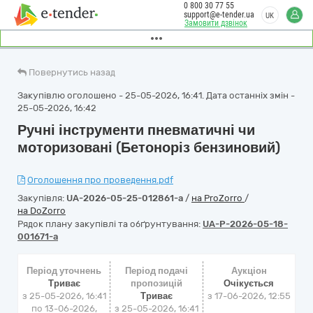
0 800 30 77 55
support@e-tender.ua
UK
Замовити дзвінок
Повернутись назад
Закупівлю оголошено - 25-05-2026, 16:41. Дата останніх змін -
25-05-2026, 16:42
Ручні інструменти пневматичні чи
моторизовані (Бетоноріз бензиновий)
Оголошення про проведення.pdf
Закупівля:
UA-2026-05-25-012861-a
/
на ProZorro
/
на DoZorro
Рядок плану закупівлі та обґрунтування:
UA-P-2026-05-18-
001671-a
Період уточнень
Період подачі
Аукціон
Триває
пропозицій
Очікується
з 25-05-2026, 16:41
Триває
з
17-06-2026, 12:55
по 13-06-2026,
з 25-05-2026, 16:41