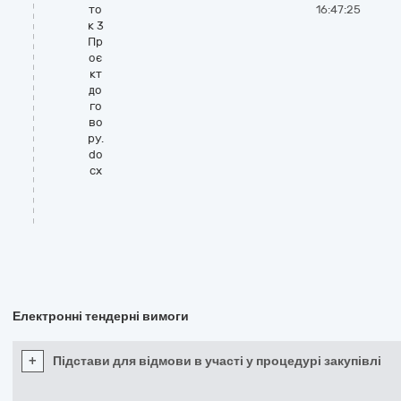
то
16:47:25
к 3
Пр
оє
кт
до
го
во
ру.
do
cx
Електронні тендерні вимоги
+
Підстави для відмови в участі у процедурі закупівлі