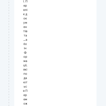
ї. П
ер
елі
к д
ок
ум
ен
тів
та
_а
бо
ін
ф
ор
ма
ції,
які
по
да
ют
ьс
я П
ер
ем
ож