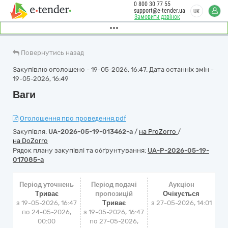
0 800 30 77 55
support@e-tender.ua
UK
Замовити дзвінок
Повернутись назад
Закупівлю оголошено - 19-05-2026, 16:47. Дата останніх змін -
19-05-2026, 16:49
Ваги
Оголошення про проведення.pdf
Закупівля:
UA-2026-05-19-013462-a
/
на ProZorro
/
на DoZorro
Рядок плану закупівлі та обґрунтування:
UA-P-2026-05-19-
017085-a
Період уточнень
Період подачі
Аукціон
Триває
пропозицій
Очікується
з 19-05-2026, 16:47
Триває
з
27-05-2026, 14:01
по 24-05-2026,
з 19-05-2026, 16:47
00:00
по 27-05-2026,