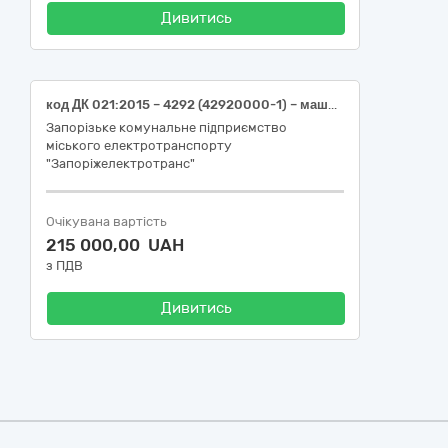
Дивитись
код ДК 021:2015 – 4292 (42920000-1) – машини для миття пляшок, пакування, зважування та розпилювання (стаціонарний апарат високого тиску HD 13/18-4ST або еквівалент)
Запорізьке комунальне підприємство
міського електротранспорту
"Запоріжелектротранс"
Очікувана вартість
215 000,00 UAH
з ПДВ
Дивитись