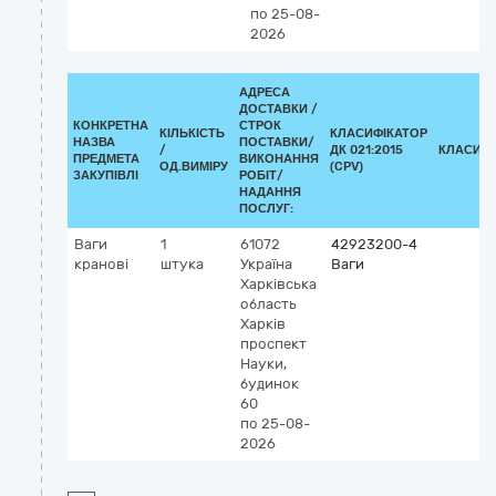
по 25-08-
2026
АДРЕСА
ДОСТАВКИ /
КОНКРЕТНА
СТРОК
КІЛЬКІСТЬ
КЛАСИФІКАТОР
НАЗВА
ПОСТАВКИ/
/
ДК 021:2015
КЛАСИФІ
ПРЕДМЕТА
ВИКОНАННЯ
ОД.ВИМІРУ
(CPV)
ЗАКУПІВЛІ
РОБІТ/
НАДАННЯ
ПОСЛУГ:
Ваги
1
61072
42923200-4
кранові
штука
Україна
Ваги
Харківська
область
Харків
проспект
Науки,
будинок
60
по 25-08-
2026