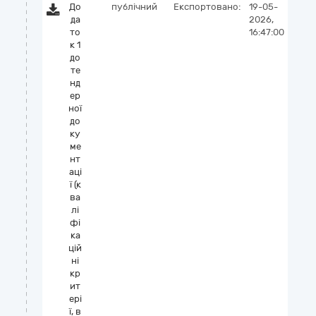
До
публічний
Експортовано:
19-05-
да
2026,
то
16:47:00
к 1
до
те
нд
ер
ної
до
ку
ме
нт
аці
ї (к
ва
лі
фі
ка
цій
ні
кр
ит
ері
ї, в