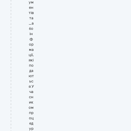
ум
ен
тів
та
_а
бо
ін
ф
ор
ма
ції,
які
по
да
ют
ьс
я У
ча
сн
ик
ом
пр
оц
ед
ур