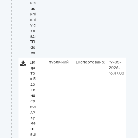
и з
ак
упі
влі
у с
кл
аді
ТП.
do
cx
До
публічний
Експортовано:
19-05-
да
2026,
то
16:47:00
к 5
до
те
нд
ер
ної
до
ку
ме
нт
аці