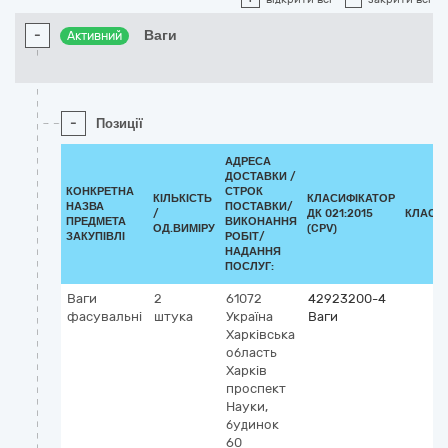
-
Ваги
Активний
-
Позиції
АДРЕСА
ДОСТАВКИ /
КОНКРЕТНА
СТРОК
КІЛЬКІСТЬ
КЛАСИФІКАТОР
НАЗВА
ПОСТАВКИ/
/
ДК 021:2015
КЛАСИ
ПРЕДМЕТА
ВИКОНАННЯ
ОД.ВИМІРУ
(CPV)
ЗАКУПІВЛІ
РОБІТ/
НАДАННЯ
ПОСЛУГ:
Ваги
2
61072
42923200-4
фасувальні
штука
Україна
Ваги
Харківська
область
Харків
проспект
Науки,
будинок
60