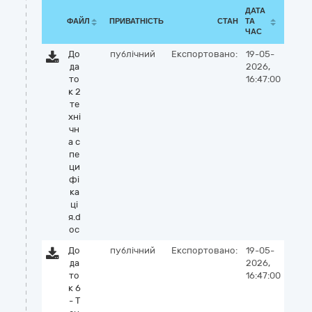
ДАТА
ФАЙЛ
ПРИВАТНІСТЬ
СТАН
ТА
ЧАС
До
публічний
Експортовано:
19-05-
да
2026,
то
16:47:00
к 2
те
хні
чн
а с
пе
ци
фі
ка
ці
я.d
oc
До
публічний
Експортовано:
19-05-
да
2026,
то
16:47:00
к 6
- Т