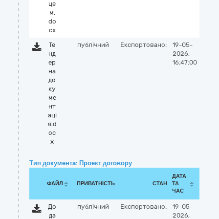
це
м.
do
cx
Те
публічний
Експортовано:
19-05-
нд
2026,
ер
16:47:00
на
до
ку
ме
нт
аці
я.d
oc
x
Тип документа: Проект договору
ДАТА
ФАЙЛ
ПРИВАТНІСТЬ
СТАН
ТА
ЧАС
До
публічний
Експортовано:
19-05-
да
2026,