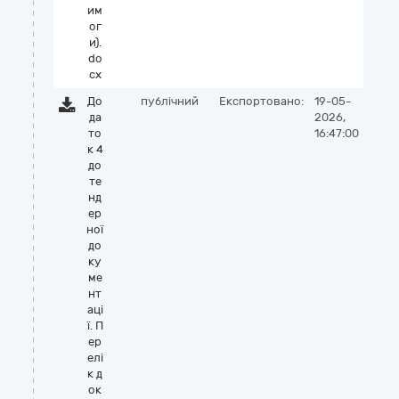
им
ог
и).
do
cx
До
публічний
Експортовано:
19-05-
да
2026,
то
16:47:00
к 4
до
те
нд
ер
ної
до
ку
ме
нт
аці
ї. П
ер
елі
к д
ок