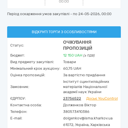
00:00
Період оскарження умов закупівлі - по
24-05-2026, 00:00
ВІДКРИТІ ТОРГИ З ОСОБЛИВОСТЯМИ
ОЧІКУВАННЯ
Статус:
ПРОПОЗИЦІЙ
Бюджет:
12 150
UAH
(з ПДВ)
Вид предмету закупівлі:
Товари
Мінімальний крок аукціону:
60,75 UAH
Оцінка пропозицій:
За вартістю придбання
Інститут сцинтиляційних
Замовник:
матеріалів Національної
академії наук України
ЄДРПОУ:
23756522
Досьє YouControl
Контактна особа:
Долженков Віктор
Телефон:
380573410386
E-mail:
dolgenkov@isma.kharkov.ua
61072,
Україна
,
Харківська