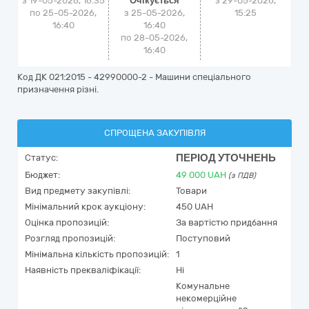
з 19-05-2026, 16:35
Очікується
з
29-05-2026,
по 25-05-2026,
з 25-05-2026,
15:25
16:40
16:40
по 28-05-2026,
16:40
Код ДК 021:2015 - 42990000-2 - Машини спеціального
призначення різні.
СПРОЩЕНА ЗАКУПІВЛЯ
ПЕРІОД УТОЧНЕНЬ
Статус:
Бюджет:
49 000
UAH
(з ПДВ)
Вид предмету закупівлі:
Товари
Мінімальний крок аукціону:
450 UAH
Оцінка пропозицій:
За вартістю придбання
Розгляд пропозицій:
Поступовий
Мінімальна кількість пропозицій:
1
Наявність прекваліфікації:
Ні
Комунальне
некомерційне