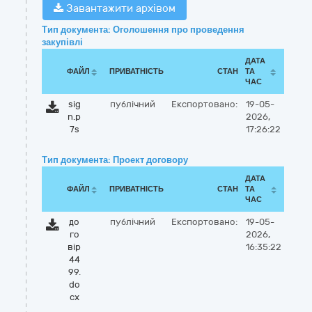
Завантажити архівом
Тип документа: Оголошення про проведення
закупівлі
ДАТА
ФАЙЛ
ПРИВАТНІСТЬ
СТАН
ТА
ЧАС
sig
публічний
Експортовано:
19-05-
n.p
2026,
7s
17:26:22
Тип документа: Проект договору
ДАТА
ФАЙЛ
ПРИВАТНІСТЬ
СТАН
ТА
ЧАС
до
публічний
Експортовано:
19-05-
го
2026,
вір
16:35:22
44
99.
do
cx