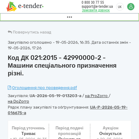
0 800 30 77 55
support@e-tender.ua
UK
Замовити дзвінок
Повернутись назад
Закупівлю оголошено - 19-05-2026, 16:35. Дата останніх змін -
19-05-2026, 17:26
Код ДК 021:2015 - 42990000-2 -
Машини спеціального призначення
різні.
Оголошення про проведення.pdf
Закупівля:
UA-2026-05-19-013203-a
/
на ProZorro
/
на DoZorro
Рядок плану закупівлі та обґрунтування:
UA-P-2026-05-19-
016675-a
Період уточнень
Період подачі
Аукціон
Триває
пропозицій
Очікується