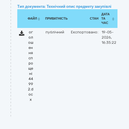
Тип документа: Технічний опис предмету закупівлі
ДАТА
ФАЙЛ
ПРИВАТНІСТЬ
СТАН
ТА
ЧАС
ог
публічний
Експортовано:
19-05-
ол
2026,
ош
16:35:22
ен
ня
сп
ро
ще
ні
44
99
2.d
oc
x