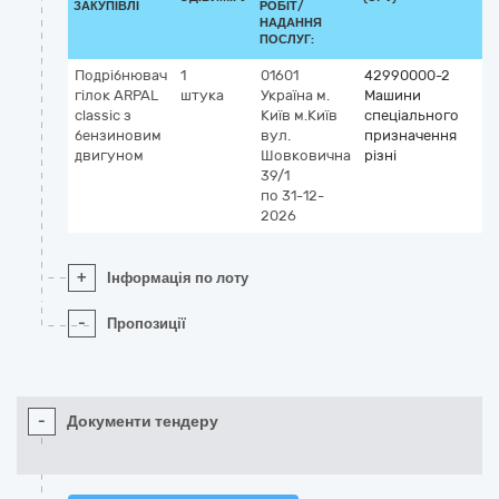
ЗАКУПІВЛІ
РОБІТ/
НАДАННЯ
ПОСЛУГ:
Подрібнювач
1
01601
42990000-2
гілок ARPAL
штука
Україна
м.
Машини
classic з
Київ
м.Київ
спеціального
бензиновим
вул.
призначення
двигуном
Шовковична
різні
39/1
по 31-12-
2026
+
Інформація по лоту
-
Пропозиції
-
Документи тендеру