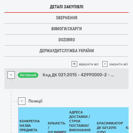
ДЕТАЛІ ЗАКУПІВЛІ
ЗВЕРНЕННЯ
ВИМОГИ/СКАРГИ
DOZORRO
ДЕРЖАУДИТСЛУЖБА УКРАЇНИ
+
-
відкрити всі
закрити всі
-
Код ДК 021:2015 - 42990000-2 -
...
Активний
-
Позиції
АДРЕСА
ДОСТАВКИ /
КОНКРЕТНА
СТРОК
КІЛЬКІСТЬ
КЛАСИФІКАТОР
НАЗВА
ПОСТАВКИ/
/
ДК 021:2015
КЛА
ПРЕДМЕТА
ВИКОНАННЯ
ОД.ВИМІРУ
(CPV)