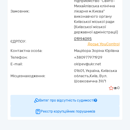
підприємство "Свято-
Михайлівська клінічна
Замовник:
лікарня м.Києва"
виконавчого органу
Київської міської ради
(Київської міської
державної адміністрації)
01994095
ЄДРПОУ:
Досьє YouControl
Контактна особа:
Мацібора Зоріна Юріївна
Телефон:
+380977971929
E-mail:
oklpev@ukr.net
01601,
Україна
,
Київська
Місцезнаходження:
область,
Київ,
Вул.
Шовковична 39/1
0
Витяг про відсутність судимості
Реєстр корупційних порушників