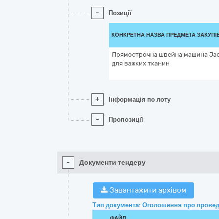
-
Позиції
КОНКРЕТНА НАЗВА ПРЕДМЕТА ЗАКУПІ
Прямострочна швейна машина Jac
для важких тканин
+
Інформація по лоту
-
Пропозиції
-
Документи тендеру
Завантажити архівом
Тип документа: Оголошення про провед
ФАЙЛ