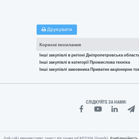
Друкувати
Корисні посилання
Інші закупівлі в регіоні Дніпропетровська област
Інші закупівлі в категорії Промислова техніка
Інші закупівлі замовника Приватне акцiонерне 
СЛІДКУЙТЕ ЗА НАМИ:
Цей сайт використовує захист від спаму reCAPTCHA (Google).
Конфіденційність