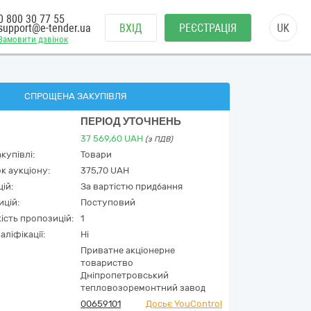
0 800 30 77 55
support@e-tender.ua
ВХІД
РЕЄСТРАЦІЯ
UK
Замовити дзвінок
СПРОЩЕНА ЗАКУПІВЛЯ
ПЕРІОД УТОЧНЕНЬ
37 569,60
UAH
(з ПДВ)
купівлі:
Товари
к аукціону:
375,70 UAH
ій:
За вартістю придбання
ицій:
Поступовий
кість пропозицій:
1
аліфікації:
Ні
Приватне акцiонерне
товариство
Днiпропетровський
тепловозоремонтний завод
00659101
Досьє YouControl