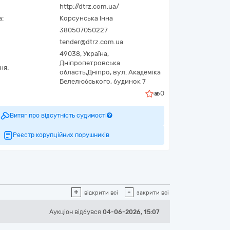
http://dtrz.com.ua/
а:
Корсунська Інна
380507050227
tender@dtrz.com.ua
49038,
Україна
,
Дніпропетровська
ня:
область,
Дніпро,
вул. Академіка
Белелюбського, будинок 7
0
Витяг про відсутність судимості
Реєстр корупційних порушників
+
-
відкрити всі
закрити всі
Аукціон відбувся
04-06-2026, 15:07