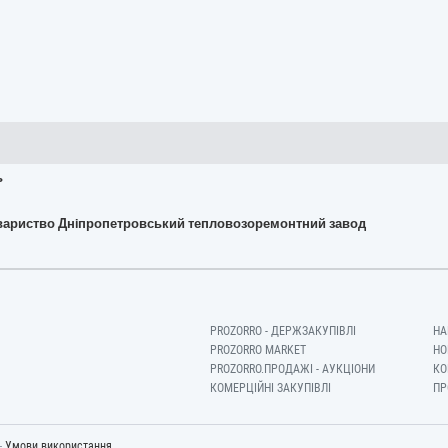
ь
товариство Днiпропетровський тепловозоремонтний завод
PROZORRO - ДЕРЖЗАКУПІВЛІ
НА
PROZORRO MARKET
НО
PROZORRO.ПРОДАЖІ - АУКЦІОНИ
КО
КОМЕРЦІЙНІ ЗАКУПІВЛІ
ПР
-
Умови використання