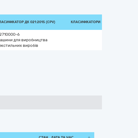
ЛАСИФІКАТОР ДК 021:2015 (CPV)
КЛАСИФІКАТОРИ
2710000-6
ашини для виробництва
екстильних виробів
СТАН
ДАТА ТА ЧАС