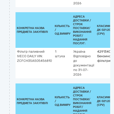
2026
АДРЕСА
ДОСТАВКИ /
СТРОК
КІЛЬКІСТЬ
КЛАСИФІКА
КОНКРЕТНА НАЗВА
ПОСТАВКИ/
/
ДК 021:2015
ПРЕДМЕТА ЗАКУПІВЛІ
ВИКОНАННЯ
ОД.ВИМІРУ
(CPV)
РОБІТ/
НАДАННЯ
ПОСЛУГ:
Фільтр паливний
1
Україна
42913400
IVECO DAILY VIN:
штука
Відповідно
Бензинові
ZCFCH35A505456810
до
фільтри
документації
по 31-07-
2026
АДРЕСА
ДОСТАВКИ /
СТРОК
КІЛЬКІСТЬ
КЛАСИФІКА
КОНКРЕТНА НАЗВА
ПОСТАВКИ/
/
ДК 021:2015
ПРЕДМЕТА ЗАКУПІВЛІ
ВИКОНАННЯ
ОД.ВИМІРУ
(CPV)
РОБІТ/
НАДАННЯ