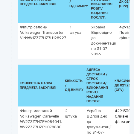
/
ДК 021:2
ПРЕДМЕТА ЗАКУПІВЛІ
ВИКОНАННЯ
ОД.ВИМІРУ
(CPV)
РОБІТ/
НАДАННЯ
ПОСЛУГ:
Фільтр салону
1
Україна
429135
Volkswagen Transporter
штука
Відповідно
Повітро
VIN:WV1ZZZ7HZ7H128927
до
фільтр
документації
по 31-07-
2026
АДРЕСА
ДОСТАВКИ /
СТРОК
КІЛЬКІСТЬ
КЛАСИФІК
КОНКРЕТНА НАЗВА
ПОСТАВКИ/
/
ДК 021:201
ПРЕДМЕТА ЗАКУПІВЛІ
ВИКОНАННЯ
ОД.ВИМІРУ
(CPV)
РОБІТ/
НАДАННЯ
ПОСЛУГ:
Фільтр масляний
2
Україна
42913300
Volkswagen Сaravelle
штука
Відповідно
Оливні
WV2ZZZ7HZPH084041,
до
фільтри
WV2ZZZ7HZPH078880
документації
по 31-07-