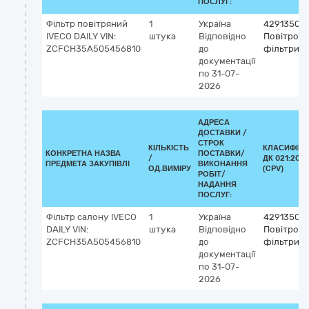
ПОСЛУГ:
Фільтр повітряний
1
Україна
42913500
IVECO DAILY VIN:
штука
Відповідно
Повітроза
ZCFCH35A505456810
до
фільтри
документації
по 31-07-
2026
АДРЕСА
ДОСТАВКИ /
СТРОК
КІЛЬКІСТЬ
КЛАСИФІКА
КОНКРЕТНА НАЗВА
ПОСТАВКИ/
/
ДК 021:2015
ПРЕДМЕТА ЗАКУПІВЛІ
ВИКОНАННЯ
ОД.ВИМІРУ
(CPV)
РОБІТ/
НАДАННЯ
ПОСЛУГ:
Фільтр салону IVECO
1
Україна
42913500
DAILY VIN:
штука
Відповідно
Повітроза
ZCFCH35A505456810
до
фільтри
документації
по 31-07-
2026