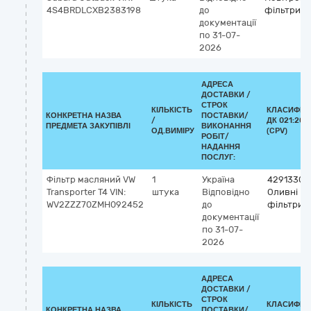
4S4BRDLCXB2383198
до
фільтри
документації
по 31-07-
2026
АДРЕСА
ДОСТАВКИ /
СТРОК
КІЛЬКІСТЬ
КЛАСИФІК
КОНКРЕТНА НАЗВА
ПОСТАВКИ/
/
ДК 021:201
ПРЕДМЕТА ЗАКУПІВЛІ
ВИКОНАННЯ
ОД.ВИМІРУ
(CPV)
РОБІТ/
НАДАННЯ
ПОСЛУГ:
Фільтр масляний VW
1
Україна
42913300
Transporter T4 VIN:
штука
Відповідно
Оливні
WV2ZZZ70ZMH092452
до
фільтри
документації
по 31-07-
2026
АДРЕСА
ДОСТАВКИ /
СТРОК
КІЛЬКІСТЬ
КЛАСИФІК
КОНКРЕТНА НАЗВА
ПОСТАВКИ/