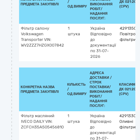
/
ДК 021:2015
ПРЕДМЕТА ЗАКУПІВЛІ
ВИКОНАННЯ
ОД.ВИМІРУ
(CPV)
РОБІТ/
НАДАННЯ
ПОСЛУГ:
Фільтр салону
1
Україна
42913500
Volkswagen
штука
Відповідно
Повітроза
Transporter VIN:
до
фільтри
WV2ZZZ7HZGX007842
документації
по 31-07-
2026
АДРЕСА
ДОСТАВКИ /
СТРОК
КІЛЬКІСТЬ
КЛАСИФІКА
КОНКРЕТНА НАЗВА
ПОСТАВКИ/
/
ДК 021:2015
ПРЕДМЕТА ЗАКУПІВЛІ
ВИКОНАННЯ
ОД.ВИМІРУ
(CPV)
РОБІТ/
НАДАННЯ
ПОСЛУГ:
Фільтр масляний
1
Україна
42913300
IVECO DAILY VIN:
штука
Відповідно
Оливні
ZCFCH35A505456810
до
фільтри
документації
по 31-07-