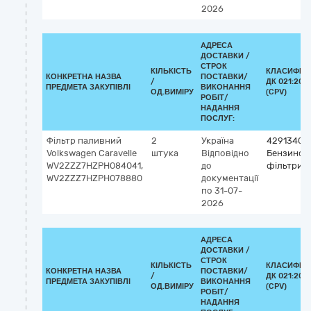
2026
АДРЕСА
ДОСТАВКИ /
СТРОК
КІЛЬКІСТЬ
КЛАСИФІК
КОНКРЕТНА НАЗВА
ПОСТАВКИ/
/
ДК 021:201
ПРЕДМЕТА ЗАКУПІВЛІ
ВИКОНАННЯ
ОД.ВИМІРУ
(CPV)
РОБІТ/
НАДАННЯ
ПОСЛУГ:
Фільтр паливний
2
Україна
42913400
Volkswagen Сaravelle
штука
Відповідно
Бензинов
WV2ZZZ7HZPH084041,
до
фільтри
WV2ZZZ7HZPH078880
документації
по 31-07-
2026
АДРЕСА
ДОСТАВКИ /
СТРОК
КІЛЬКІСТЬ
КЛАСИФІК
КОНКРЕТНА НАЗВА
ПОСТАВКИ/
/
ДК 021:201
ПРЕДМЕТА ЗАКУПІВЛІ
ВИКОНАННЯ
ОД.ВИМІРУ
(CPV)
РОБІТ/
НАДАННЯ