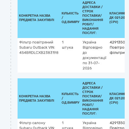
АДРЕСА
ДОСТАВКИ /
СТРОК
КІЛЬКІСТЬ
КЛАСИФІКА
КОНКРЕТНА НАЗВА
ПОСТАВКИ/
/
ДК 021:2015
ПРЕДМЕТА ЗАКУПІВЛІ
ВИКОНАННЯ
ОД.ВИМІРУ
(CPV)
РОБІТ/
НАДАННЯ
ПОСЛУГ:
Фільтр повітряний
1
Україна
42913500
Subaru Outback VIN:
штука
Відповідно
Повітроза
4S4BRDLCXB2383198
до
фільтри
документації
по 31-07-
2026
АДРЕСА
ДОСТАВКИ /
СТРОК
КІЛЬКІСТЬ
КЛАСИФІКА
КОНКРЕТНА НАЗВА
ПОСТАВКИ/
/
ДК 021:2015
ПРЕДМЕТА ЗАКУПІВЛІ
ВИКОНАННЯ
ОД.ВИМІРУ
(CPV)
РОБІТ/
НАДАННЯ
ПОСЛУГ:
Фільтр салону
1
Україна
42913500
Subaru Outback VIN:
штука
Відповідно
Повітроза