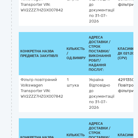
Transporter VIN:
до
фільтри
WV2ZZZ7HZGX007842
документації
по 31-07-
2026
АДРЕСА
ДОСТАВКИ /
СТРОК
КІЛЬКІСТЬ
КЛАСИФІКА
КОНКРЕТНА НАЗВА
ПОСТАВКИ/
/
ДК 021:2015
ПРЕДМЕТА ЗАКУПІВЛІ
ВИКОНАННЯ
ОД.ВИМІРУ
(CPV)
РОБІТ/
НАДАННЯ
ПОСЛУГ:
Фільтр повітряний
1
Україна
42913500
Volkswagen
штука
Відповідно
Повітроза
Transporter VIN:
до
фільтри
WV2ZZZ7HZGX007842
документації
по 31-07-
2026
АДРЕСА
ДОСТАВКИ /
СТРОК
КІЛЬКІСТЬ
КЛАСИФІКА
КОНКРЕТНА НАЗВА
ПОСТАВКИ/