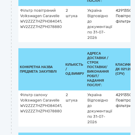
ПОСЛУГ:
Фільтр повітряний
2
Україна
42913500
Volkswagen Сaravelle
штука
Відповідно
Повітроза
WV2ZZZ7HZPH084041,
до
фільтри
WV2ZZZ7HZPH078880
документації
по 31-07-
2026
АДРЕСА
ДОСТАВКИ /
СТРОК
КІЛЬКІСТЬ
КЛАСИФІК
КОНКРЕТНА НАЗВА
ПОСТАВКИ/
/
ДК 021:201
ПРЕДМЕТА ЗАКУПІВЛІ
ВИКОНАННЯ
ОД.ВИМІРУ
(CPV)
РОБІТ/
НАДАННЯ
ПОСЛУГ:
Фільтр салону
2
Україна
42913500
Volkswagen Сaravelle
штука
Відповідно
Повітроза
WV2ZZZ7HZPH084041,
до
фільтри
WV2ZZZ7HZPH078880
документації
по 31-07-
2026