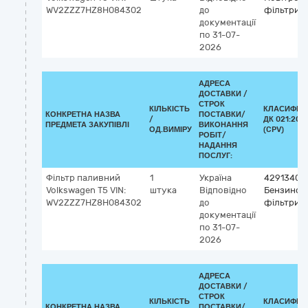
WV2ZZZ7HZ8H084302
до
фільтри
документації
по 31-07-
2026
АДРЕСА
ДОСТАВКИ /
СТРОК
КІЛЬКІСТЬ
КЛАСИФІК
КОНКРЕТНА НАЗВА
ПОСТАВКИ/
/
ДК 021:201
ПРЕДМЕТА ЗАКУПІВЛІ
ВИКОНАННЯ
ОД.ВИМІРУ
(CPV)
РОБІТ/
НАДАННЯ
ПОСЛУГ:
Фільтр паливний
1
Україна
42913400
Volkswagen T5 VIN:
штука
Відповідно
Бензинов
WV2ZZZ7HZ8H084302
до
фільтри
документації
по 31-07-
2026
АДРЕСА
ДОСТАВКИ /
СТРОК
КІЛЬКІСТЬ
КЛАСИФІК
КОНКРЕТНА НАЗВА
ПОСТАВКИ/