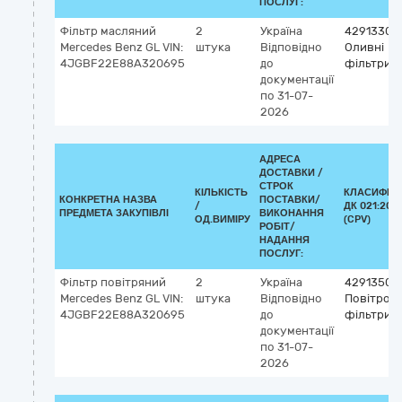
ПОСЛУГ:
Фільтр масляний
2
Україна
42913300
Mercedes Benz GL VIN:
штука
Відповідно
Оливні
4JGBF22E88A320695
до
фільтри
документації
по 31-07-
2026
АДРЕСА
ДОСТАВКИ /
СТРОК
КІЛЬКІСТЬ
КЛАСИФІК
КОНКРЕТНА НАЗВА
ПОСТАВКИ/
/
ДК 021:201
ПРЕДМЕТА ЗАКУПІВЛІ
ВИКОНАННЯ
ОД.ВИМІРУ
(CPV)
РОБІТ/
НАДАННЯ
ПОСЛУГ:
Фільтр повітряний
2
Україна
42913500
Mercedes Benz GL VIN:
штука
Відповідно
Повітроза
4JGBF22E88A320695
до
фільтри
документації
по 31-07-
2026