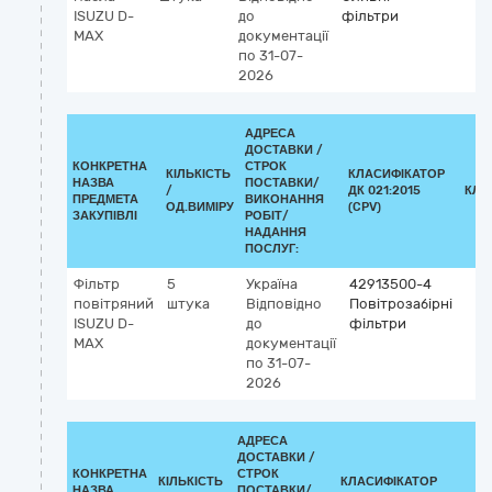
ISUZU D-
до
фільтри
MAX
документації
по 31-07-
2026
АДРЕСА
ДОСТАВКИ /
КОНКРЕТНА
СТРОК
КІЛЬКІСТЬ
КЛАСИФІКАТОР
НАЗВА
ПОСТАВКИ/
/
ДК 021:2015
КЛА
ПРЕДМЕТА
ВИКОНАННЯ
ОД.ВИМІРУ
(CPV)
ЗАКУПІВЛІ
РОБІТ/
НАДАННЯ
ПОСЛУГ:
Фільтр
5
Україна
42913500-4
повітряний
штука
Відповідно
Повітрозабірні
ISUZU D-
до
фільтри
MAX
документації
по 31-07-
2026
АДРЕСА
ДОСТАВКИ /
КОНКРЕТНА
СТРОК
КІЛЬКІСТЬ
КЛАСИФІКАТОР
НАЗВА
ПОСТАВКИ/