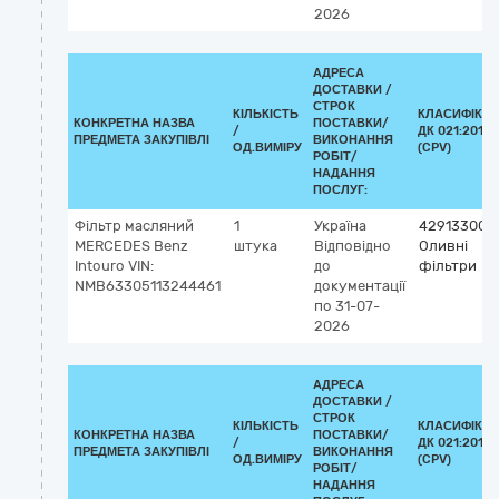
2026
АДРЕСА
ДОСТАВКИ /
СТРОК
КІЛЬКІСТЬ
КЛАСИФІКА
КОНКРЕТНА НАЗВА
ПОСТАВКИ/
/
ДК 021:2015
ПРЕДМЕТА ЗАКУПІВЛІ
ВИКОНАННЯ
ОД.ВИМІРУ
(CPV)
РОБІТ/
НАДАННЯ
ПОСЛУГ:
Фільтр масляний
1
Україна
42913300-
MERCEDES Benz
штука
Відповідно
Оливні
Intouro VIN:
до
фільтри
NMB63305113244461
документації
по 31-07-
2026
АДРЕСА
ДОСТАВКИ /
СТРОК
КІЛЬКІСТЬ
КЛАСИФІКА
КОНКРЕТНА НАЗВА
ПОСТАВКИ/
/
ДК 021:2015
ПРЕДМЕТА ЗАКУПІВЛІ
ВИКОНАННЯ
ОД.ВИМІРУ
(CPV)
РОБІТ/
НАДАННЯ