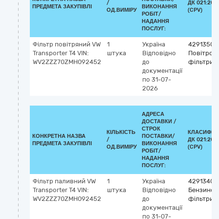
/
ДК 021:201
ПРЕДМЕТА ЗАКУПІВЛІ
ВИКОНАННЯ
ОД.ВИМІРУ
(CPV)
РОБІТ/
НАДАННЯ
ПОСЛУГ:
Фільтр повітряний VW
1
Україна
42913500
Transporter T4 VIN:
штука
Відповідно
Повітроза
WV2ZZZ70ZMH092452
до
фільтри
документації
по 31-07-
2026
АДРЕСА
ДОСТАВКИ /
СТРОК
КІЛЬКІСТЬ
КЛАСИФІК
КОНКРЕТНА НАЗВА
ПОСТАВКИ/
/
ДК 021:201
ПРЕДМЕТА ЗАКУПІВЛІ
ВИКОНАННЯ
ОД.ВИМІРУ
(CPV)
РОБІТ/
НАДАННЯ
ПОСЛУГ:
Фільтр паливний VW
1
Україна
42913400
Transporter T4 VIN:
штука
Відповідно
Бензинов
WV2ZZZ70ZMH092452
до
фільтри
документації
по 31-07-