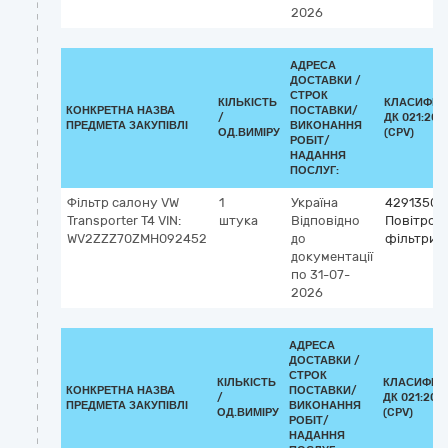
2026
АДРЕСА
ДОСТАВКИ /
СТРОК
КІЛЬКІСТЬ
КЛАСИФІК
КОНКРЕТНА НАЗВА
ПОСТАВКИ/
/
ДК 021:201
ПРЕДМЕТА ЗАКУПІВЛІ
ВИКОНАННЯ
ОД.ВИМІРУ
(CPV)
РОБІТ/
НАДАННЯ
ПОСЛУГ:
Фільтр салону VW
1
Україна
42913500
Transporter T4 VIN:
штука
Відповідно
Повітроза
WV2ZZZ70ZMH092452
до
фільтри
документації
по 31-07-
2026
АДРЕСА
ДОСТАВКИ /
СТРОК
КІЛЬКІСТЬ
КЛАСИФІК
КОНКРЕТНА НАЗВА
ПОСТАВКИ/
/
ДК 021:201
ПРЕДМЕТА ЗАКУПІВЛІ
ВИКОНАННЯ
ОД.ВИМІРУ
(CPV)
РОБІТ/
НАДАННЯ