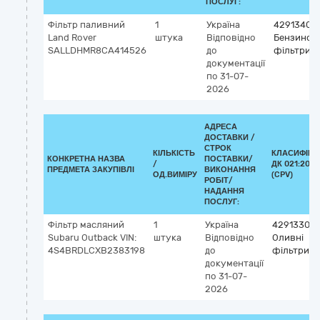
ПОСЛУГ:
Фільтр паливний
1
Україна
42913400
Land Rover
штука
Відповідно
Бензинові
SALLDHMR8CA414526
до
фільтри
документації
по 31-07-
2026
АДРЕСА
ДОСТАВКИ /
СТРОК
КІЛЬКІСТЬ
КЛАСИФІКА
КОНКРЕТНА НАЗВА
ПОСТАВКИ/
/
ДК 021:2015
ПРЕДМЕТА ЗАКУПІВЛІ
ВИКОНАННЯ
ОД.ВИМІРУ
(CPV)
РОБІТ/
НАДАННЯ
ПОСЛУГ:
Фільтр масляний
1
Україна
42913300-
Subaru Outback VIN:
штука
Відповідно
Оливні
4S4BRDLCXB2383198
до
фільтри
документації
по 31-07-
2026