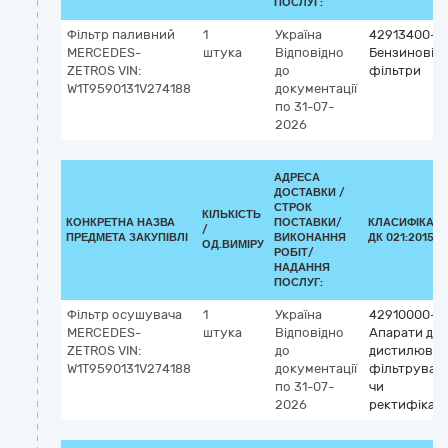
ПОСЛУГ:
Фільтр паливний
1
Україна
42913400-3
MERCEDES-
штука
Відповідно
Бензинові
ZETROS VIN:
до
фільтри
W1T9590131V274188
документації
по 31-07-
2026
АДРЕСА
ДОСТАВКИ /
СТРОК
КІЛЬКІСТЬ
КОНКРЕТНА НАЗВА
ПОСТАВКИ/
КЛАСИФІКАТ
/
ПРЕДМЕТА ЗАКУПІВЛІ
ВИКОНАННЯ
ДК 021:2015 (
ОД.ВИМІРУ
РОБІТ/
НАДАННЯ
ПОСЛУГ:
Фільтр осушувача
1
Україна
42910000-8
MERCEDES-
штука
Відповідно
Апарати для
ZETROS VIN:
до
дистилюван
W1T9590131V274188
документації
фільтруван
по 31-07-
чи
2026
ректифікаці