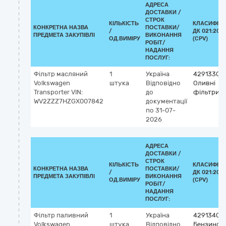
АДРЕСА
ДОСТАВКИ /
СТРОК
КІЛЬКІСТЬ
КЛАСИФІКА
КОНКРЕТНА НАЗВА
ПОСТАВКИ/
/
ДК 021:2015
ПРЕДМЕТА ЗАКУПІВЛІ
ВИКОНАННЯ
ОД.ВИМІРУ
(CPV)
РОБІТ/
НАДАННЯ
ПОСЛУГ:
Фільтр масляний
1
Україна
42913300
Volkswagen
штука
Відповідно
Оливні
Transporter VIN:
до
фільтри
WV2ZZZ7HZGX007842
документації
по 31-07-
2026
АДРЕСА
ДОСТАВКИ /
СТРОК
КІЛЬКІСТЬ
КЛАСИФІКА
КОНКРЕТНА НАЗВА
ПОСТАВКИ/
/
ДК 021:2015
ПРЕДМЕТА ЗАКУПІВЛІ
ВИКОНАННЯ
ОД.ВИМІРУ
(CPV)
РОБІТ/
НАДАННЯ
ПОСЛУГ:
Фільтр паливний
1
Україна
42913400
Volkswagen
штука
Відповідно
Бензинові