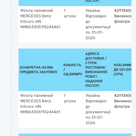
ПОСЛУГ:
Фільтр паливний
1
Україна
42913400-
MERCEDES Benz
штука
Відповідно
Бензинові
Intouro VIN:
до
фільтри
NMB63305113244461
документації
по 31-07-
2026
АДРЕСА
ДОСТАВКИ /
СТРОК
КІЛЬКІСТЬ
КЛАСИФІКА
КОНКРЕТНА НАЗВА
ПОСТАВКИ/
/
ДК 021:2015
ПРЕДМЕТА ЗАКУПІВЛІ
ВИКОНАННЯ
ОД.ВИМІРУ
(CPV)
РОБІТ/
НАДАННЯ
ПОСЛУГ:
Фільтр паливний
1
Україна
42913400-
MERCEDES Benz
штука
Відповідно
Бензинові
Intouro VIN:
до
фільтри
NMB63305113244461
документації
по 31-07-
2026