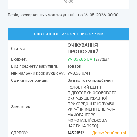
16:00
Період оскарження умов закупівлі - по
16-05-2026, 00:00
ВІДКРИТІ ТОРГИ З ОСОБЛИВОСТЯМИ
ОЧІКУВАННЯ
Статус:
ПРОПОЗИЦІЙ
Бюджет:
99 857,83
UAH
(з ПДВ)
Вид предмету закупівлі:
Товари
Мінімальний крок аукціону:
998,58 UAH
Оцінка пропозицій:
За вартістю придбання
ГОЛОВНИЙ ЦЕНТР
ПІДГОТОВКИ ОСОБОВОГО
СКЛАДУ ДЕРЖАВНОЇ
ПРИКОРДОННОЇ СЛУЖБИ
Замовник:
УКРАЇНИ ІМЕНІ ГЕНЕРАЛ-
МАЙОРА ІГОРЯ
МОМОТА(ВІЙСЬКОВА
ЧАСТИНА 9930)
ЄДРПОУ:
14321512
Досьє YouControl