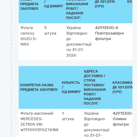
/
ДК 021:2015
КЛАС
ПРЕДМЕТА
ВИКОНАННЯ
ОД.ВИМІРУ
(CPV)
ЗАКУПІВЛІ
РОБІТ/
НАДАННЯ
ПОСЛУГ:
Фільтр
5
Україна
42913500-4
салону
штука
Відповідно
Повітрозабірні
ISUZU D-
до
фільтри
MAX
документації
по 31-07-
2026
АДРЕСА
ДОСТАВКИ /
СТРОК
КІЛЬКІСТЬ
КЛАСИФІКАТ
КОНКРЕТНА НАЗВА
ПОСТАВКИ/
/
ДК 021:2015
ПРЕДМЕТА ЗАКУПІВЛІ
ВИКОНАННЯ
ОД.ВИМІРУ
(CPV)
РОБІТ/
НАДАННЯ
ПОСЛУГ:
Фільтр масляний
1
Україна
42913300-2
MERCEDES-
штука
Відповідно
Оливні
ZETROS VIN:
до
фільтри
W1T9590131V274188
документації
по 31-07-