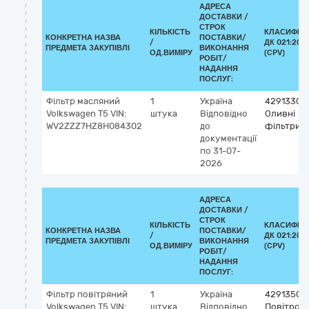
АДРЕСА
ДОСТАВКИ /
СТРОК
КІЛЬКІСТЬ
КЛАСИФІК
КОНКРЕТНА НАЗВА
ПОСТАВКИ/
/
ДК 021:201
ПРЕДМЕТА ЗАКУПІВЛІ
ВИКОНАННЯ
ОД.ВИМІРУ
(CPV)
РОБІТ/
НАДАННЯ
ПОСЛУГ:
Фільтр масляний
1
Україна
42913300
Volkswagen T5 VIN:
штука
Відповідно
Оливні
WV2ZZZ7HZ8H084302
до
фільтри
документації
по 31-07-
2026
АДРЕСА
ДОСТАВКИ /
СТРОК
КІЛЬКІСТЬ
КЛАСИФІК
КОНКРЕТНА НАЗВА
ПОСТАВКИ/
/
ДК 021:201
ПРЕДМЕТА ЗАКУПІВЛІ
ВИКОНАННЯ
ОД.ВИМІРУ
(CPV)
РОБІТ/
НАДАННЯ
ПОСЛУГ:
Фільтр повітряний
1
Україна
42913500
Volkswagen T5 VIN:
штука
Відповідно
Повітроза