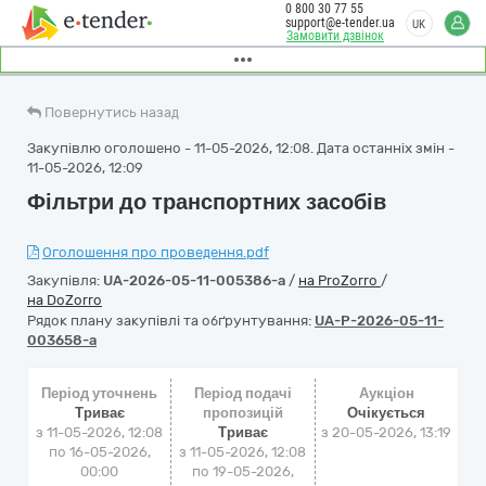
0 800 30 77 55
support@e-tender.ua
UK
Замовити дзвінок
Повернутись назад
Закупівлю оголошено - 11-05-2026, 12:08. Дата останніх змін -
11-05-2026, 12:09
Фільтри до транспортних засобів
Оголошення про проведення.pdf
Закупівля:
UA-2026-05-11-005386-a
/
на ProZorro
/
на DoZorro
Рядок плану закупівлі та обґрунтування:
UA-P-2026-05-11-
003658-a
Період уточнень
Період подачі
Аукціон
Триває
пропозицій
Очікується
з 11-05-2026, 12:08
Триває
з
20-05-2026, 13:19
по 16-05-2026,
з 11-05-2026, 12:08
00:00
по 19-05-2026,