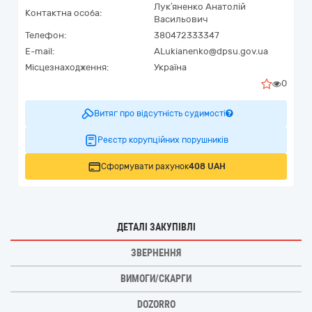
Лук′яненко Анатолій
Контактна особа:
Васильович
Телефон:
380472333347
E-mail:
ALukianenko@dpsu.gov.ua
Місцезнаходження:
Україна
0
Витяг про відсутність судимості
Реєстр корупційних порушників
Сформувати рахунок
408 UAH
ДЕТАЛІ ЗАКУПІВЛІ
ЗВЕРНЕННЯ
ВИМОГИ/СКАРГИ
DOZORRO