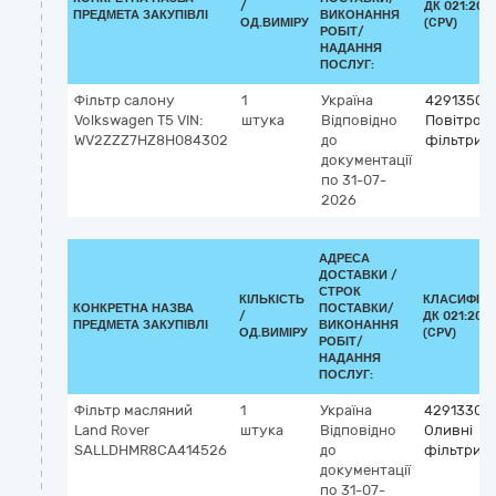
/
ДК 021:201
ПРЕДМЕТА ЗАКУПІВЛІ
ВИКОНАННЯ
ОД.ВИМІРУ
(CPV)
РОБІТ/
НАДАННЯ
ПОСЛУГ:
Фільтр салону
1
Україна
42913500
Volkswagen T5 VIN:
штука
Відповідно
Повітроза
WV2ZZZ7HZ8H084302
до
фільтри
документації
по 31-07-
2026
АДРЕСА
ДОСТАВКИ /
СТРОК
КІЛЬКІСТЬ
КЛАСИФІКА
КОНКРЕТНА НАЗВА
ПОСТАВКИ/
/
ДК 021:2015
ПРЕДМЕТА ЗАКУПІВЛІ
ВИКОНАННЯ
ОД.ВИМІРУ
(CPV)
РОБІТ/
НАДАННЯ
ПОСЛУГ:
Фільтр масляний
1
Україна
42913300
Land Rover
штука
Відповідно
Оливні
SALLDHMR8CA414526
до
фільтри
документації
по 31-07-