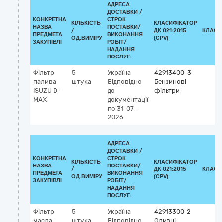
АДРЕСА
ДОСТАВКИ /
КОНКРЕТНА
СТРОК
КІЛЬКІСТЬ
КЛАСИФІКАТОР
НАЗВА
ПОСТАВКИ/
/
ДК 021:2015
КЛАСИ
ПРЕДМЕТА
ВИКОНАННЯ
ОД.ВИМІРУ
(CPV)
ЗАКУПІВЛІ
РОБІТ/
НАДАННЯ
ПОСЛУГ:
Фільтр
5
Україна
42913400-3
палива
штука
Відповідно
Бензинові
ISUZU D-
до
фільтри
MAX
документації
по 31-07-
2026
АДРЕСА
ДОСТАВКИ /
КОНКРЕТНА
СТРОК
КІЛЬКІСТЬ
КЛАСИФІКАТОР
НАЗВА
ПОСТАВКИ/
/
ДК 021:2015
КЛАСИ
ПРЕДМЕТА
ВИКОНАННЯ
ОД.ВИМІРУ
(CPV)
ЗАКУПІВЛІ
РОБІТ/
НАДАННЯ
ПОСЛУГ:
Фільтр
5
Україна
42913300-2
масла
штука
Відповідно
Оливні