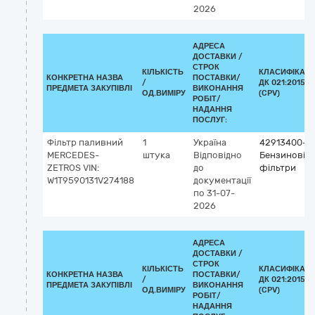
2026
АДРЕСА
ДОСТАВКИ /
СТРОК
КІЛЬКІСТЬ
КЛАСИФІКАТ
КОНКРЕТНА НАЗВА
ПОСТАВКИ/
/
ДК 021:2015
ПРЕДМЕТА ЗАКУПІВЛІ
ВИКОНАННЯ
ОД.ВИМІРУ
(CPV)
РОБІТ/
НАДАННЯ
ПОСЛУГ:
Фільтр паливний
1
Україна
42913400-3
MERCEDES-
штука
Відповідно
Бензинові
ZETROS VIN:
до
фільтри
W1T9590131V274188
документації
по 31-07-
2026
АДРЕСА
ДОСТАВКИ /
СТРОК
КІЛЬКІСТЬ
КЛАСИФІКАТ
КОНКРЕТНА НАЗВА
ПОСТАВКИ/
/
ДК 021:2015
ПРЕДМЕТА ЗАКУПІВЛІ
ВИКОНАННЯ
ОД.ВИМІРУ
(CPV)
РОБІТ/
НАДАННЯ