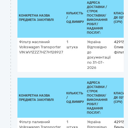
АДРЕСА
ДОСТАВКИ /
СТРОК
КІЛЬКІСТЬ
КЛАСИФ
КОНКРЕТНА НАЗВА
ПОСТАВКИ/
/
ДК 021:2
ПРЕДМЕТА ЗАКУПІВЛІ
ВИКОНАННЯ
ОД.ВИМІРУ
(CPV)
РОБІТ/
НАДАННЯ
ПОСЛУГ:
Фільтр масляний
1
Україна
429133
Volkswagen Transporter
штука
Відповідно
Оливні
VIN:WV1ZZZ7HZ7H128927
до
фільтр
документації
по 31-07-
2026
АДРЕСА
ДОСТАВКИ /
СТРОК
КІЛЬКІСТЬ
КЛАСИФ
КОНКРЕТНА НАЗВА
ПОСТАВКИ/
/
ДК 021:2
ПРЕДМЕТА ЗАКУПІВЛІ
ВИКОНАННЯ
ОД.ВИМІРУ
(CPV)
РОБІТ/
НАДАННЯ
ПОСЛУГ:
Фільтр паливний
1
Україна
429134
Volkswagen Transporter
штука
Відповідно
Бензин