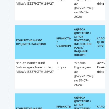
VIN:WV1ZZZ7HZ7H128927
до
фільтр
документації
по 31-07-
2026
АДРЕСА
ДОСТАВКИ /
СТРОК
КІЛЬКІСТЬ
КЛАСИФ
КОНКРЕТНА НАЗВА
ПОСТАВКИ/
/
ДК 021:2
ПРЕДМЕТА ЗАКУПІВЛІ
ВИКОНАННЯ
ОД.ВИМІРУ
(CPV)
РОБІТ/
НАДАННЯ
ПОСЛУГ:
Фільтр повітряний
1
Україна
429135
Volkswagen Transporter
штука
Відповідно
Повітро
VIN:WV1ZZZ7HZ7H128927
до
фільтр
документації
по 31-07-
2026
АДРЕСА
ДОСТАВКИ /
СТРОК
КІЛЬКІСТЬ
КЛАСИФ
КОНКРЕТНА НАЗВА
ПОСТАВКИ/