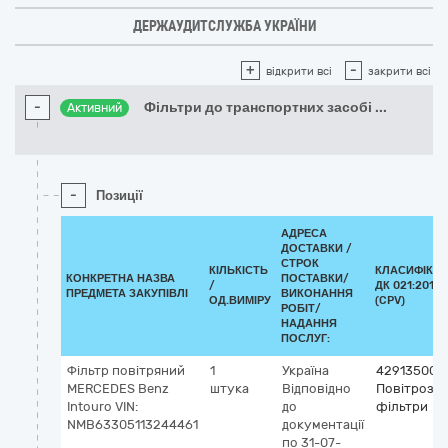
ДЕРЖАУДИТСЛУЖБА УКРАЇНИ
+
-
відкрити всі
закрити всі
-
Фільтри до транспортних засобі
...
Активний
-
Позиції
АДРЕСА
ДОСТАВКИ /
СТРОК
КІЛЬКІСТЬ
КЛАСИФІКА
КОНКРЕТНА НАЗВА
ПОСТАВКИ/
/
ДК 021:2015
ПРЕДМЕТА ЗАКУПІВЛІ
ВИКОНАННЯ
ОД.ВИМІРУ
(CPV)
РОБІТ/
НАДАННЯ
ПОСЛУГ:
Фільтр повітряний
1
Україна
42913500-
MERCEDES Benz
штука
Відповідно
Повітрозаб
Intouro VIN:
до
фільтри
NMB63305113244461
документації
по 31-07-