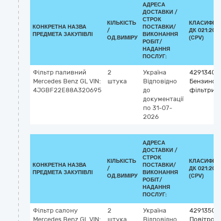
АДРЕСА
ДОСТАВКИ /
СТРОК
КІЛЬКІСТЬ
КЛАСИФІК
КОНКРЕТНА НАЗВА
ПОСТАВКИ/
/
ДК 021:201
ПРЕДМЕТА ЗАКУПІВЛІ
ВИКОНАННЯ
ОД.ВИМІРУ
(CPV)
РОБІТ/
НАДАННЯ
ПОСЛУГ:
Фільтр паливний
2
Україна
42913400
Mercedes Benz GL VIN:
штука
Відповідно
Бензинов
4JGBF22E88A320695
до
фільтри
документації
по 31-07-
2026
АДРЕСА
ДОСТАВКИ /
СТРОК
КІЛЬКІСТЬ
КЛАСИФІК
КОНКРЕТНА НАЗВА
ПОСТАВКИ/
/
ДК 021:201
ПРЕДМЕТА ЗАКУПІВЛІ
ВИКОНАННЯ
ОД.ВИМІРУ
(CPV)
РОБІТ/
НАДАННЯ
ПОСЛУГ:
Фільтр салону
2
Україна
42913500
Mercedes Benz GL VIN:
штука
Відповідно
Повітроза