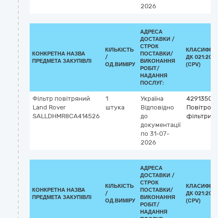
2026
АДРЕСА
ДОСТАВКИ /
СТРОК
КІЛЬКІСТЬ
КЛАСИФІКА
КОНКРЕТНА НАЗВА
ПОСТАВКИ/
/
ДК 021:2015
ПРЕДМЕТА ЗАКУПІВЛІ
ВИКОНАННЯ
ОД.ВИМІРУ
(CPV)
РОБІТ/
НАДАННЯ
ПОСЛУГ:
Фільтр повітряний
1
Україна
42913500
Land Rover
штука
Відповідно
Повітроза
SALLDHMR8CA414526
до
фільтри
документації
по 31-07-
2026
АДРЕСА
ДОСТАВКИ /
СТРОК
КІЛЬКІСТЬ
КЛАСИФІКА
КОНКРЕТНА НАЗВА
ПОСТАВКИ/
/
ДК 021:2015
ПРЕДМЕТА ЗАКУПІВЛІ
ВИКОНАННЯ
ОД.ВИМІРУ
(CPV)
РОБІТ/
НАДАННЯ