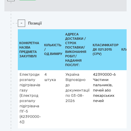
-
Позиції
АДРЕСА
ДОСТАВКИ /
КОНКРЕТНА
СТРОК
КІЛЬКІСТЬ
КЛАСИФІКАТОР
НАЗВА
ПОСТАВКИ/
/
ДК 021:2015
КЛАС
ПРЕДМЕТА
ВИКОНАННЯ
ОД.ВИМІРУ
(CPV)
ЗАКУПІВЛІ
РОБІТ/
НАДАННЯ
ПОСЛУГ:
Електроди
4
Україна
42390000-6
розпалу
штука
Відповідно
Частини
підігрівачів
до
пальників,
газу
документації
печей або
(Електрод
по 03-08-
пекарських
розпалу
2026
печей
підігрівача
ПГ-5
(42390000-
6))