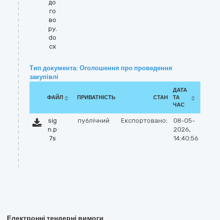
до
го
во
ру.
do
cx
Тип документа: Оголошення про проведення
закупівлі
ДАТА
ФАЙЛ
ПРИВАТНІСТЬ
СТАН
ТА
ЧАС
sig
публічний
Експортовано:
08-05-
n.p
2026,
7s
14:40:56
Електронні тендерні вимоги