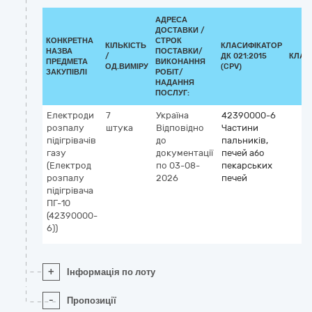
АДРЕСА
ДОСТАВКИ /
КОНКРЕТНА
СТРОК
КІЛЬКІСТЬ
КЛАСИФІКАТОР
НАЗВА
ПОСТАВКИ/
/
ДК 021:2015
КЛАС
ПРЕДМЕТА
ВИКОНАННЯ
ОД.ВИМІРУ
(CPV)
ЗАКУПІВЛІ
РОБІТ/
НАДАННЯ
ПОСЛУГ:
Електроди
7
Україна
42390000-6
розпалу
штука
Відповідно
Частини
підігрівачів
до
пальників,
газу
документації
печей або
(Електрод
по 03-08-
пекарських
розпалу
2026
печей
підігрівача
ПГ-10
(42390000-
6))
+
Інформація по лоту
-
Пропозиції