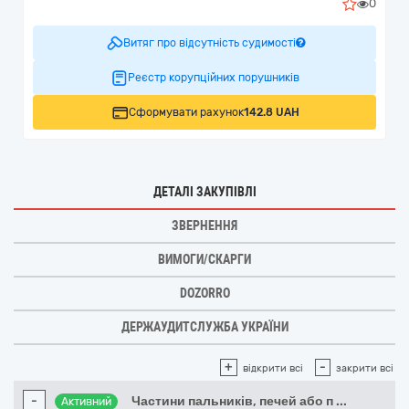
0
Витяг про відсутність судимості
Реєстр корупційних порушників
Сформувати рахунок
142.8 UAH
ДЕТАЛІ ЗАКУПІВЛІ
ЗВЕРНЕННЯ
ВИМОГИ/СКАРГИ
DOZORRO
ДЕРЖАУДИТСЛУЖБА УКРАЇНИ
+
-
відкрити всі
закрити всі
-
Частини пальників, печей або п
...
Активний