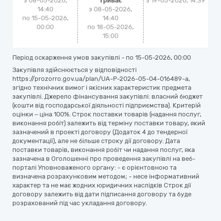
з 08-05-2026,
Триває
з
19-05-2026, 14:39
14:40
з 08-05-2026,
по 15-05-2026,
14:40
00:00
по 18-05-2026,
15:00
Період оскарження умов закупівлі - по
15-05-2026, 00:00
Закупівля здійснюється у відповідності
https://prozorro.gov.ua/plan/UA-P-2026-05-04-016489-a,
згідно технічних вимог і якісних характеристик предмета
закупівлі. Джерело фінансування закупівлі: власний бюджет
(кошти від господарської діяльності підприємства). Критерій
оцінки – ціна 100%. Строк поставки товарів (надання послуг,
виконання робіт) залежить від терміну поставки товару, який
зазначений в проекті договору (Додаток 4 до тендерної
документації), але не більше строку дії договору. Дата
поставки товарів, виконання робіт чи надання послуг, яка
зазначена в Оголошенні про проведення закупівлі на веб-
порталі Уповноваженого органу: - є орієнтовною та
визначена розрахунковим методом; - несе інформативний
характер та не має жодних юридичних наслідків Строк дії
договору залежить від дати підписання договору та буде
розрахований під час укладання договору.