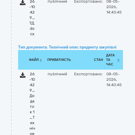
26
публічний
Експортовано:
08-05-
-10
2026,
42
14:40:45
9_
ТД.
do
cx
Тип документа: Технічний опис предмету закупівлі
ДАТА
ФАЙЛ
ПРИВАТНІСТЬ
СТАН
ТА
ЧАС
26
публічний
Експортовано:
08-05-
-10
2026,
42
14:40:45
9_
До
да
то
к 1
_Т
ех
ніч
не