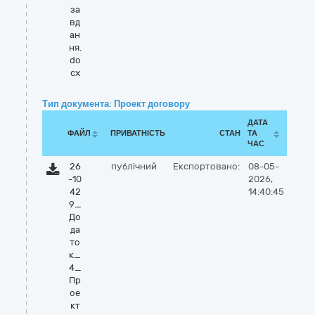
за
вд
ан
ня.
do
cx
Тип документа: Проект договору
ДАТА
ФАЙЛ
ПРИВАТНІСТЬ
СТАН
ТА
ЧАС
26
публічний
Експортовано:
08-05-
-10
2026,
42
14:40:45
9_
До
да
то
к_
4_
Пр
ое
кт