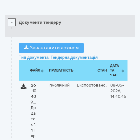
-
Документи тендеру
Завантажити архівом
Тип документа: Тендерна документація
ДАТА
ФАЙЛ
ПРИВАТНІСТЬ
СТАН
ТА
ЧАС
26
публічний
Експортовано:
08-05-
-10
2026,
40
14:40:45
9_
До
да
то
к 1.
1 Г
ар