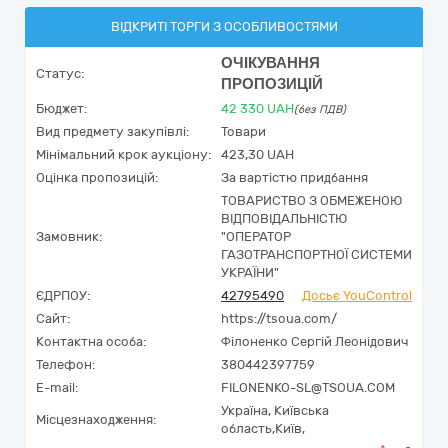
ВІДКРИТІ ТОРГИ З ОСОБЛИВОСТЯМИ
ОЧІКУВАННЯ
Статус:
ПРОПОЗИЦІЙ
Бюджет:
42 330
UAH
(без ПДВ)
Вид предмету закупівлі:
Товари
Мінімальний крок аукціону:
423,30 UAH
Оцінка пропозицій:
За вартістю придбання
ТОВАРИСТВО З ОБМЕЖЕНОЮ
ВІДПОВІДАЛЬНІСТЮ
Замовник:
"ОПЕРАТОР
ГАЗОТРАНСПОРТНОЇ СИСТЕМИ
УКРАЇНИ"
ЄДРПОУ:
42795490
Досьє YouControl
Сайт:
https://tsoua.com/
Контактна особа:
Філоненко Сергій Леонідович
Телефон:
380442397759
E-mail:
FILONENKO-SL@TSOUA.COM
Україна
,
Київська
Місцезнаходження:
область,
Київ,