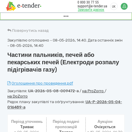
0 800 30 77 55
support@e-tender.ua
UK
Замовити дзвінок
Повернутись назад
Закупівлю оголошено - 08-05-2026, 14:40. Дата останніх змін
- 08-05-2026, 14:40
Частини пальників, печей або
пекарських печей (Електроди розпалу
підігрівачів газу)
Оголошення про проведення.pdf
Закупівля:
UA-2026-05-08-009472-a
/
на ProZorro
/
на DoZorro
Рядок плану закупівлі та обґрунтування:
UA-P-2026-05-04-
016489-a
Період уточнень
Період подачі
Аукціон
Триває
пропозицій
Очікується