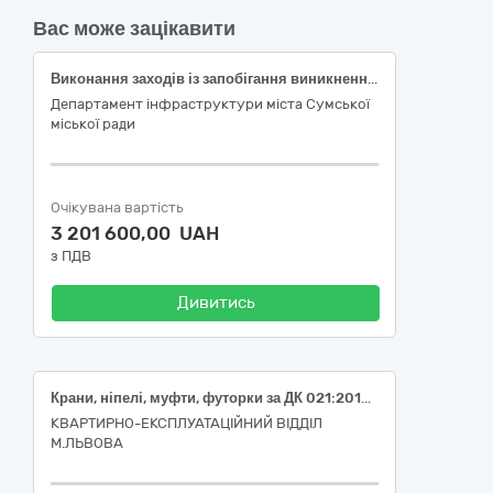
Вас може зацікавити
Виконання заходів із запобігання виникненню надзвичайних ситуацій техногенного, природного, соціального характеру (придбання матеріалів і обладнання, що здійснюються за підтримки United Nations Children’s Fund (ЮНІСЕФ))
Департамент інфраструктури міста Сумської
міської ради
Очікувана вартість
3 201 600,00 UAH
з ПДВ
Дивитись
Крани, ніпелі, муфти, футорки за ДК 021:2015 42130000-9 Арматура трубопровідна: крани, вентилі, клапани та подібні пристрої
КВАРТИРНО-ЕКСПЛУАТАЦІЙНИЙ ВІДДІЛ
М.ЛЬВОВА