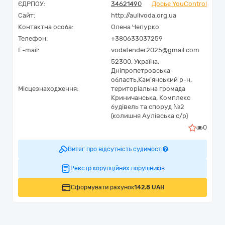
ЄДРПОУ:
34621490
Досьє YouControl
Сайт:
http://aulivoda.org.ua
Контактна особа:
Олена Чепурко
Телефон:
+380633037259
E-mail:
vodatender2025@gmail.com
52300,
Україна
,
Дніпропетровська
область,
Кам'янський р-н,
Місцезнаходження:
територіальна громада
Криничанська,
Комплекс
будівель та споруд №2
(колишня Аулівська с/р)
0
Витяг про відсутність судимості
Реєстр корупційних порушників
Сформувати рахунок
142.8 UAH