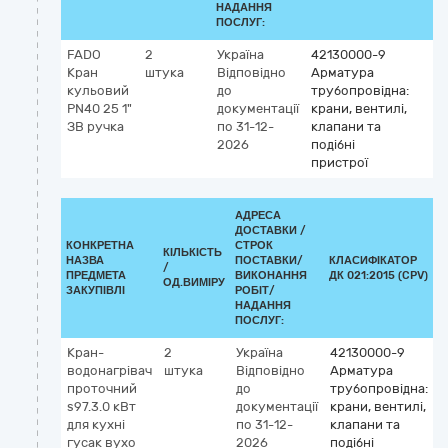
НАДАННЯ
ПОСЛУГ:
FADO
2
Україна
42130000-9
Кран
штука
Відповідно
Арматура
кульовий
до
трубопровідна:
PN40 25 1"
документації
крани, вентилі,
ЗВ ручка
по 31-12-
клапани та
2026
подібні
пристрої
АДРЕСА
ДОСТАВКИ /
КОНКРЕТНА
СТРОК
КІЛЬКІСТЬ
НАЗВА
ПОСТАВКИ/
КЛАСИФІКАТОР
/
К
ПРЕДМЕТА
ВИКОНАННЯ
ДК 021:2015 (CPV)
ОД.ВИМІРУ
ЗАКУПІВЛІ
РОБІТ/
НАДАННЯ
ПОСЛУГ:
Кран-
2
Україна
42130000-9
водонагрівач
штука
Відповідно
Арматура
проточний
до
трубопровідна:
s97.3.0 кВт
документації
крани, вентилі,
для кухні
по 31-12-
клапани та
гусак вухо
2026
подібні