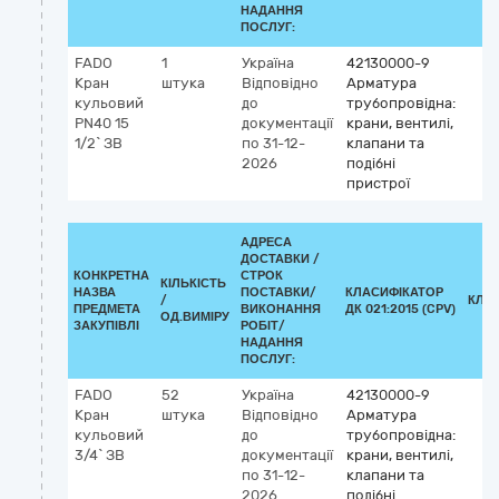
НАДАННЯ
ПОСЛУГ:
FADO
1
Україна
42130000-9
Кран
штука
Відповідно
Арматура
кульовий
до
трубопровідна:
PN40 15
документації
крани, вентилі,
1/2` ЗВ
по 31-12-
клапани та
2026
подібні
пристрої
АДРЕСА
ДОСТАВКИ /
КОНКРЕТНА
СТРОК
КІЛЬКІСТЬ
НАЗВА
ПОСТАВКИ/
КЛАСИФІКАТОР
/
КЛА
ПРЕДМЕТА
ВИКОНАННЯ
ДК 021:2015 (CPV)
ОД.ВИМІРУ
ЗАКУПІВЛІ
РОБІТ/
НАДАННЯ
ПОСЛУГ:
FADO
52
Україна
42130000-9
Кран
штука
Відповідно
Арматура
кульовий
до
трубопровідна:
3/4` ЗВ
документації
крани, вентилі,
по 31-12-
клапани та
2026
подібні