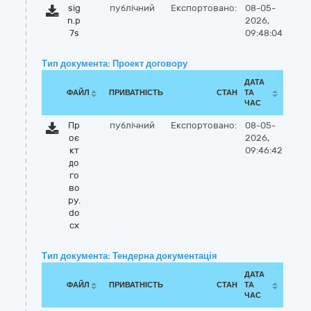
sig
публічний
Експортовано:
08-05-
n.p
2026,
7s
09:48:04
Тип документа: Проект договору
ДАТА
ФАЙЛ
ПРИВАТНІСТЬ
СТАН
ТА
ЧАС
Пр
публічний
Експортовано:
08-05-
оє
2026,
кт
09:46:42
до
го
во
ру.
do
cx
Тип документа: Тендерна документація
ДАТА
ФАЙЛ
ПРИВАТНІСТЬ
СТАН
ТА
ЧАС