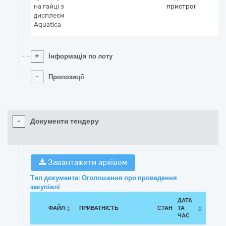
на гайці з
пристрої
дисплеєм
Aquatica
+
Інформація по лоту
-
Пропозиції
-
Документи тендеру
Завантажити архівом
Тип документа: Оголошення про проведення
закупівлі
ДАТА
ФАЙЛ
ПРИВАТНІСТЬ
СТАН
ТА
ЧАС