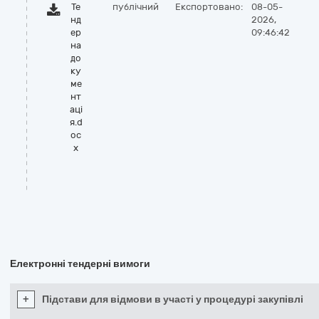
Те
публічний
Експортовано:
08-05-
нд
2026,
ер
09:46:42
на
до
ку
ме
нт
аці
я.d
oc
x
Електронні тендерні вимоги
+
Підстави для відмови в участі у процедурі закупівлі