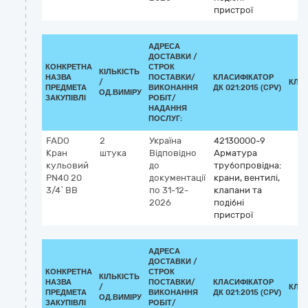
пристрої
АДРЕСА
ДОСТАВКИ /
КОНКРЕТНА
СТРОК
КІЛЬКІСТЬ
НАЗВА
ПОСТАВКИ/
КЛАСИФІКАТОР
/
КЛА
ПРЕДМЕТА
ВИКОНАННЯ
ДК 021:2015 (CPV)
ОД.ВИМІРУ
ЗАКУПІВЛІ
РОБІТ/
НАДАННЯ
ПОСЛУГ:
FADO
2
Україна
42130000-9
Кран
штука
Відповідно
Арматура
кульовий
до
трубопровідна:
PN40 20
документації
крани, вентилі,
3/4` ВВ
по 31-12-
клапани та
2026
подібні
пристрої
АДРЕСА
ДОСТАВКИ /
КОНКРЕТНА
СТРОК
КІЛЬКІСТЬ
НАЗВА
ПОСТАВКИ/
КЛАСИФІКАТОР
/
КЛА
ПРЕДМЕТА
ВИКОНАННЯ
ДК 021:2015 (CPV)
ОД.ВИМІРУ
ЗАКУПІВЛІ
РОБІТ/