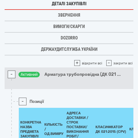
ДЕТАЛІ ЗАКУПІВЛІ
ЗВЕРНЕННЯ
ВИМОГИ/СКАРГИ
DOZORRO
ДЕРЖАУДИТСЛУЖБА УКРАЇНИ
+
-
відкрити всі
закрити всі
-
Арматура трубопровідна (ДК 021
...
Активний
-
Позиції
АДРЕСА
ДОСТАВКИ /
КОНКРЕТНА
СТРОК
КІЛЬКІСТЬ
НАЗВА
ПОСТАВКИ/
КЛАСИФІКАТОР
/
КЛА
ПРЕДМЕТА
ВИКОНАННЯ
ДК 021:2015 (CPV)
ОД.ВИМІРУ
ЗАКУПІВЛІ
РОБІТ/