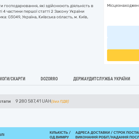
Місцезнаходжен
ти господарювання, які здійснюють діяльність в
 4 частини першої статті 2 Закону України
а: 03049, Україна, Київська область, м. Київ,
МОГИ/СКАРГИ
DOZORRO
ДЕРЖАУДИТСЛУЖБА УКРАЇНИ
стати
9 280 587,41
UAH
(без ПДВ)
КІЛЬКІСТЬ /
АДРЕСА ДОСТАВКИ /
СТРОК ПОСТА
ВЛІ
ОД.ВИМІРУ
ВИКОНАННЯ РОБІТ/НАДАННЯ ПОСЛ