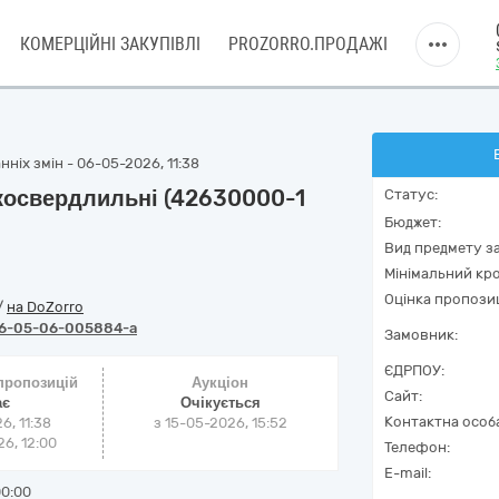
КОМЕРЦІЙНІ ЗАКУПІВЛІ
PROZORRO.ПРОДАЖІ
ніх змін - 06-05-2026, 11:38
косвердлильні (42630000-1
Статус:
Бюджет:
Вид предмету за
Мінімальний кро
Оцінка пропозиц
/
на DoZorro
6-05-06-005884-a
Замовник:
ЄДРПОУ:
 пропозицій
Аукціон
Сайт:
ає
Очікується
Контактна особ
6, 11:38
з
15-05-2026, 15:52
6, 12:00
Телефон:
E-mail:
00:00