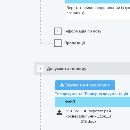
Верстат рейкосвердлильний (з д
згоряння)
+
Інформація по лоту
-
Пропозиції
-
Документи тендеру
Завантажити архівом
Тип документа: Тендерна документація
ФАЙЛ
150_26_ВО верстат рей
косвердлильний_док_3
218.docx