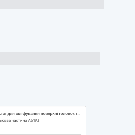
Верстат для шліфування поверхні головок та блоків циліндрів Comec RP1200
ькова частина А5193