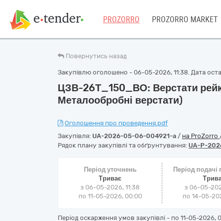
PROZORRO
PROZORRO MARKET
Повернутись назад
Закупівлю оголошено - 06-05-2026, 11:38. Дата остан
ЦЗВ-26Т_150_ВО: Верстати рей
Металообробні верстати)
Оголошення про проведення.pdf
Закупівля:
UA-2026-05-06-004921-a
/
на ProZorro
Рядок плану закупівлі та обґрунтування:
UA-P-202
Період уточнень
Період подачі
Триває
Трив
з 06-05-2026, 11:38
з 06-05-202
по 11-05-2026, 00:00
по 14-05-202
Період оскарження умов закупівлі - по
11-05-2026, 