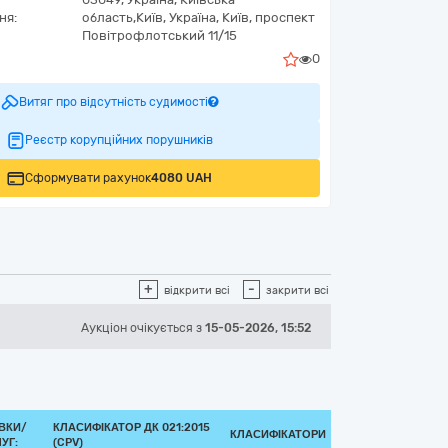
ня:
область,
Київ,
Україна, Київ, проспект
Повітрофлотський 11/15
0
Витяг про відсутність судимості
Реєстр корупційних порушників
Сформувати рахунок
4080 UAH
+
-
відкрити всі
закрити всі
Аукціон
очікується
з
15-05-2026, 15:52
ВКИ/
КЛАСИФІКАТОР ДК 021:2015
КЛАСИФІКАТОРИ
УГ:
(CPV)