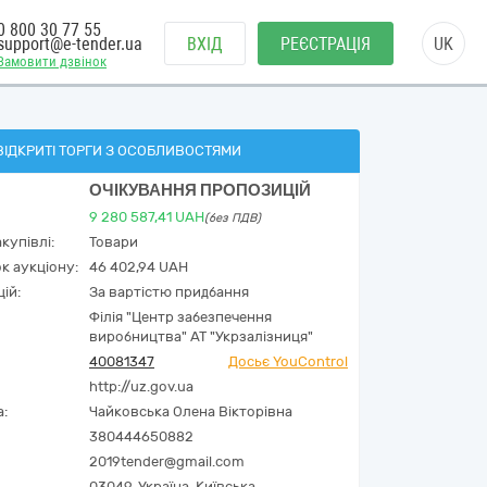
0 800 30 77 55
support@e-tender.ua
ВХІД
РЕЄСТРАЦІЯ
UK
Замовити дзвінок
ВІДКРИТІ ТОРГИ З ОСОБЛИВОСТЯМИ
ОЧІКУВАННЯ ПРОПОЗИЦІЙ
9 280 587,41
UAH
(без ПДВ)
купівлі:
Товари
к аукціону:
46 402,94 UAH
ій:
За вартістю придбання
Філія "Центр забезпечення
виробництва" АТ "Укрзалізниця"
40081347
Досьє YouControl
http://uz.gov.ua
а:
Чайковська Олена Вікторівна
380444650882
2019tender@gmail.com
03049,
Україна
,
Київська