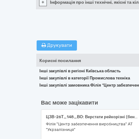
+
Інформація про інші технічні, якісні та 
Друкувати
Корисні посилання
Інші закупівлі в регіоні Київська область
Інші закупівлі в категорії Промислова техніка
Інші закупівлі замовника Філія "Центр забезпече
Вас може зацікавити
ЦЗВ-26Т_148_ВО: Верстати рейкорізні (бензинові) (42630000-1 Металообробні верстати)
Філія "Центр забезпечення виробництва" АТ
"Укрзалізниця"