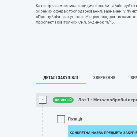
Категорія замовника: юридичні особи та/або суб’єк
окремих сферах господарювання, зазначені у пункті
«Про публічні закупівлі». Місцезнаходження замовник
проспект Повітряних Сил, будинок 11/15.
ДЕТАЛІ ЗАКУПІВЛІ
ЗВЕРНЕННЯ
ВИ
-
Лот 1 - Металообробні вер
Активний
-
Позиції
КОНКРЕТНА НАЗВА ПРЕДМЕТА ЗАКУПІ