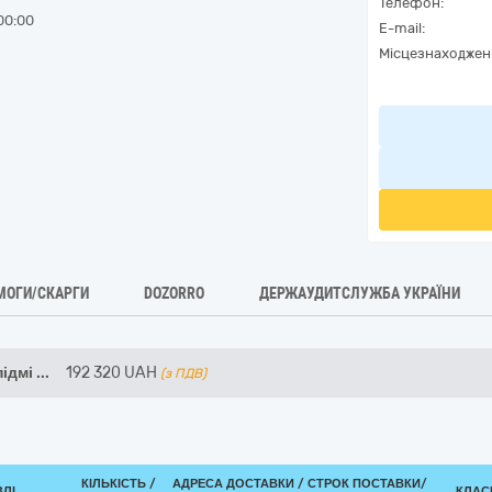
Телефон:
00:00
E-mail:
Місцезнаходжен
МОГИ/СКАРГИ
DOZORRO
ДЕРЖАУДИТСЛУЖБА УКРАЇНИ
підмі
...
192 320
UAH
(з ПДВ)
КІЛЬКІСТЬ /
АДРЕСА ДОСТАВКИ /
СТРОК ПОСТАВКИ/
ВЛІ
КЛАСИ