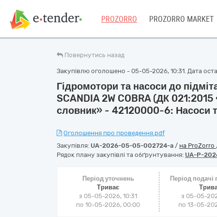
PROZORRO
PROZORRO MARKET
Повернутись назад
Закупівлю оголошено - 05-05-2026, 10:31. Дата остан
Гідромотори та насоси до підмі
SCANDIA 2W COBRA (ДК 021:2015
словник» - 42120000-6: Насоси 
Оголошення про проведення.pdf
Закупівля:
UA-2026-05-05-002724-a
/
на ProZorro
Рядок плану закупівлі та обґрунтування:
UA-P-202
Період уточнень
Період подачі
Триває
Трив
з 05-05-2026, 10:31
з 05-05-202
по 10-05-2026, 00:00
по 13-05-202