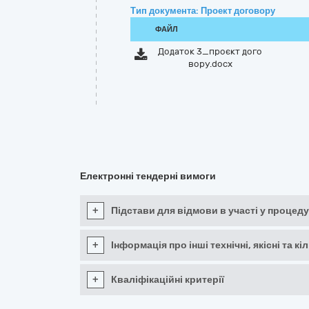
Тип документа: Проект договору
ФАЙЛ
Додаток 3_проєкт дого
вору.docx
Електронні тендерні вимоги
+
Підстави для відмови в участі у процеду
+
Інформація про інші технічні, якісні та 
+
Кваліфікаційні критерії