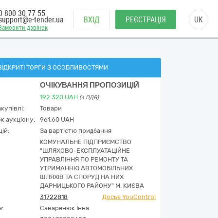
0 800 30 77 55
support@e-tender.ua
ВХІД
РЕЄСТРАЦІЯ
UK
Замовити дзвінок
ВІДКРИТІ ТОРГИ З ОСОБЛИВОСТЯМИ
ОЧІКУВАННЯ ПРОПОЗИЦІЙ
192 320
UAH
(з ПДВ)
купівлі:
Товари
к аукціону:
961,60 UAH
ій:
За вартістю придбання
КОМУНАЛЬНЕ ПІДПРИЄМСТВО
"ШЛЯХОВО-ЕКСПЛУАТАЦІЙНЕ
УПРАВЛІННЯ ПО РЕМОНТУ ТА
УТРИМАННЮ АВТОМОБІЛЬНИХ
ШЛЯХІВ ТА СПОРУД НА НИХ
ДАРНИЦЬКОГО РАЙОНУ" М. КИЄВА
31722818
Досьє YouControl
а:
Саваренюк Інна