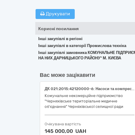
Друкувати
Корисні посилання
Інші закупівлі в регіоні
Інші закупівлі в категорії Промислова техніка
Інші закупівлі замовника КОМУНАЛЬНЕ ПІДП
НА НИХ ДАРНИЦЬКОГО РАЙОНУ" М. КИЄВА
Вас може зацікавити
ДК 021:2015:42120000-6: Насоси та компресори (Насосна станція підвищення тиску ДК 021:2015: 42122000-0)
Комунальне некомерційне підприємство
"Черняхівське територіальне медичне
об'єднання" Черняхівської селищної ради
Очікувана вартість
145 000,00 UAH