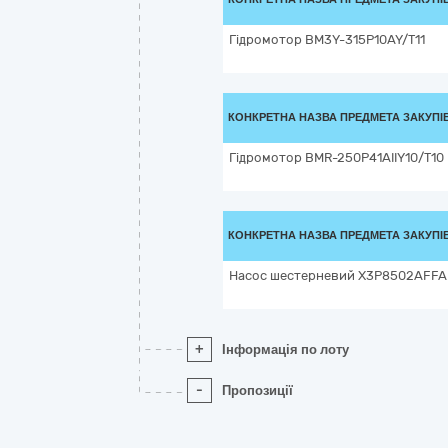
Гідромотор BM3Y-315P10AY/T11
КОНКРЕТНА НАЗВА ПРЕДМЕТА ЗАКУПІ
Гідромотор BMR-250P41AIIY10/T10
КОНКРЕТНА НАЗВА ПРЕДМЕТА ЗАКУПІ
Насос шестерневий X3P8502AFFA
+
Інформація по лоту
-
Пропозиції