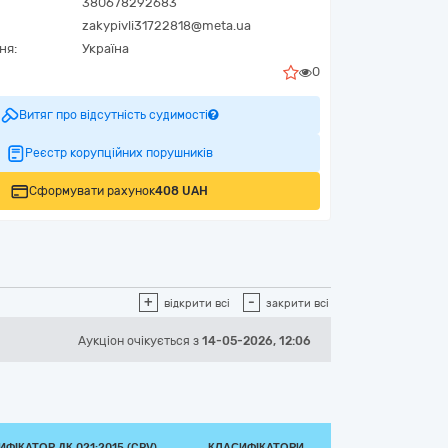
380678292683
zakypivli31722818@meta.ua
ня:
Україна
0
Витяг про відсутність судимості
Реєстр корупційних порушників
Сформувати рахунок
408 UAH
+
-
відкрити всі
закрити всі
Аукціон
очікується
з
14-05-2026, 12:06
ФІКАТОР ДК 021:2015 (CPV)
КЛАСИФІКАТОРИ