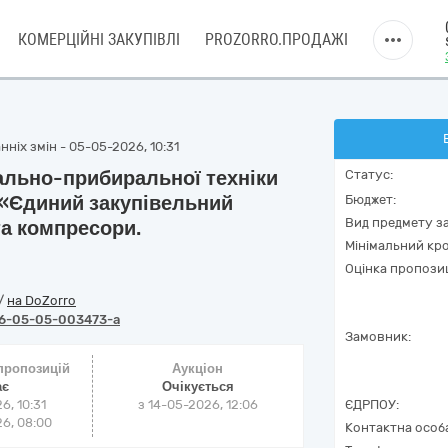
КОМЕРЦІЙНІ ЗАКУПІВЛІ
PROZORRO.ПРОДАЖІ
ніх змін - 05-05-2026, 10:31
тально-прибиральної техніки
Статус:
 «Єдиний закупівельний
Бюджет:
Вид предмету за
та компресори.
Мінімальний кро
Оцінка пропозиц
/
на DoZorro
6-05-05-003473-a
Замовник:
 пропозицій
Аукціон
ає
Очікується
6, 10:31
з
14-05-2026, 12:06
ЄДРПОУ:
6, 08:00
Контактна особ