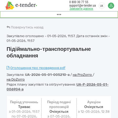
0 800 30 77 55
support@e-tender.ua
UK
Замовити дзвінок
Повернутись назад
Закупівлю оголошено - 01-05-2026, 11:57. Дата останніх змін -
01-05-2026, 11:57
Підіймально-транспортувальне
обладнання
Оголошення про проведення.pdf
Закупівля:
UA-2026-05-01-005210-a
/
на ProZorro
/
на DoZorro
Рядок плану закупівлі та обґрунтування:
UA-P-2026-05-01-
006904-a
Період уточнень
Період подачі
Аукціон
Триває
пропозицій
Очікується
з 01-05-2026, 11:57
Очікується
з
12-05-2026, 12:38
по 07-05-2026,
з 07-05-2026,