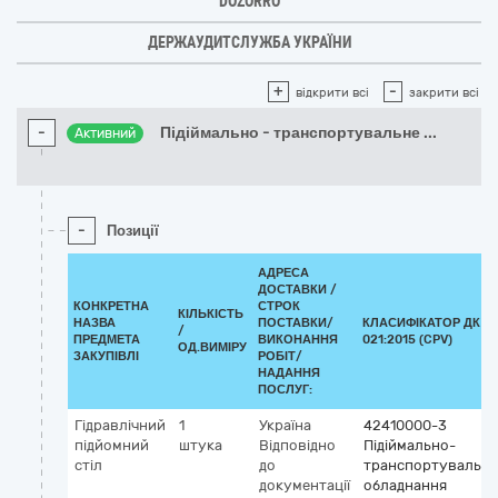
DOZORRO
ДЕРЖАУДИТСЛУЖБА УКРАЇНИ
+
-
відкрити всі
закрити всі
-
Підіймально - транспортувальне
...
Активний
-
Позиції
АДРЕСА
ДОСТАВКИ /
КОНКРЕТНА
СТРОК
КІЛЬКІСТЬ
НАЗВА
ПОСТАВКИ/
КЛАСИФІКАТОР ДК
/
ПРЕДМЕТА
ВИКОНАННЯ
021:2015 (CPV)
ОД.ВИМІРУ
ЗАКУПІВЛІ
РОБІТ/
НАДАННЯ
ПОСЛУГ:
Гідравлічний
1
Україна
42410000-3
підйомний
штука
Відповідно
Підіймально-
стіл
до
транспортувальне
документації
обладнання