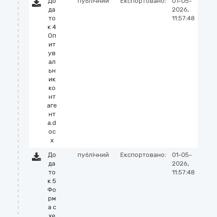
До
публічний
Експортовано:
01-05-
да
2026,
то
11:57:48
к 4
Оп
ит
ув
ал
ьн
ик
ко
нт
аге
нт
а.d
oc
x
До
публічний
Експортовано:
01-05-
да
2026,
то
11:57:48
к 5
Фо
рм
а с
хе