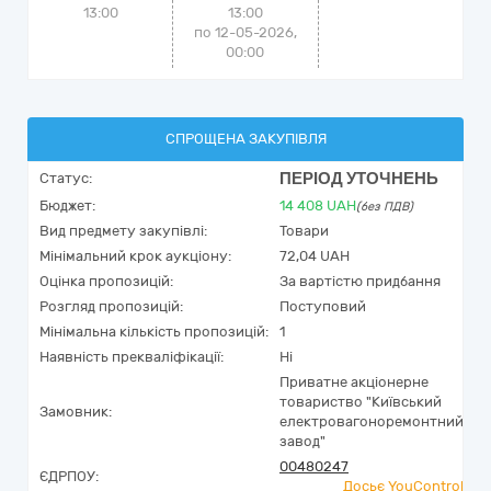
13:00
13:00
по 12-05-2026,
00:00
СПРОЩЕНА ЗАКУПІВЛЯ
ПЕРІОД УТОЧНЕНЬ
Статус:
Бюджет:
14 408
UAH
(без ПДВ)
Вид предмету закупівлі:
Товари
Мінімальний крок аукціону:
72,04 UAH
Оцінка пропозицій:
За вартістю придбання
Розгляд пропозицій:
Поступовий
Мінімальна кількість пропозицій:
1
Наявність прекваліфікації:
Ні
Приватне акціонерне
товариство "Київський
Замовник:
електровагоноремонтний
завод"
00480247
ЄДРПОУ:
Досьє YouControl