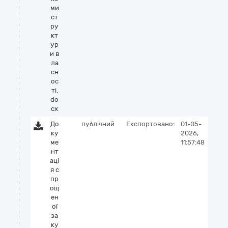
ми
ст
ру
кт
ур
и в
ла
сн
ос
ті.
do
cx
До
публічний
Експортовано:
01-05-
ку
2026,
ме
11:57:48
нт
аці
я с
пр
ощ
ен
ої
за
ку