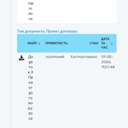
пів
лі.
do
cx
Тип документа: Проект договору
ДАТА
ФАЙЛ
ПРИВАТНІСТЬ
СТАН
ТА
ЧАС
До
публічний
Експортовано:
01-05-
да
2026,
то
11:57:48
к 3
Пр
ое
кт
до
го
во
ру.
do
cx