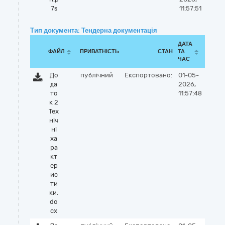
7s
11:57:51
Тип документа: Тендерна документація
ДАТА
ФАЙЛ
ПРИВАТНІСТЬ
СТАН
ТА
ЧАС
До
публічний
Експортовано:
01-05-
да
2026,
то
11:57:48
к 2
Тех
ніч
ні
ха
ра
кт
ер
ис
ти
ки.
do
cx