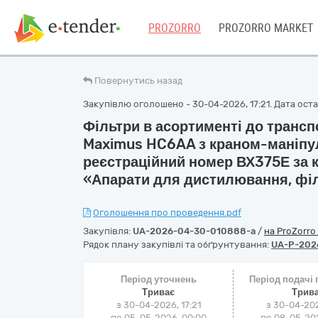
PROZORRO
PROZORRO MARKET
Повернутись назад
Закупівлю оголошено - 30-04-2026, 17:21. Дата остан
Фільтри в асортименті до транс
Maximus HC6AA з краном-маніпу
реєстраційний номер ВХ375Е за 
«Апарати для дистилювання, філ
Оголошення про проведення.pdf
Закупівля:
UA-2026-04-30-010888-a
/
на ProZorro
Рядок плану закупівлі та обґрунтування:
UA-P-202
Період уточнень
Період подачі
Триває
Трив
з 30-04-2026, 17:21
з 30-04-202
по 05-05-2026, 00:00
по 08-05-202