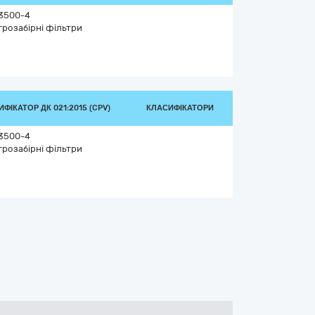
3500-4
трозабірні фільтри
ФІКАТОР ДК 021:2015 (CPV)
КЛАСИФІКАТОРИ
3500-4
трозабірні фільтри