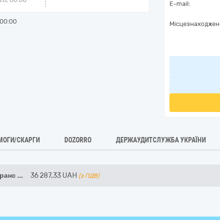
E-mail:
00:00
Місцезнаходжен
МОГИ/СКАРГИ
DOZORRO
ДЕРЖАУДИТСЛУЖБА УКРАЇНИ
транс
...
36 287,33
UAH
(з ПДВ)