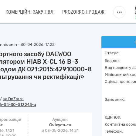
КОМЕРЦІЙНІ ЗАКУПІВЛІ
PROZORRO.ПРОДАЖІ
ніх змін - 30-04-2026, 17:22
портного засобу DAEWOO
Статус:
лятором HIAB X-CL 16 B-3
Бюджет:
Вид предмету за
кодом ДК 021:2015:42910000-8
Мінімальний кро
ьтрування чи ректифікації»
Оцінка пропозиц
/
на DoZorro
Замовник:
6-04-30-013245-a
ЄДРПОУ:
 пропозицій
Аукціон
Контактна особ
ає
Очікується
6, 17:21
з
08-05-2026, 14:21
Телефон:
6, 00:00