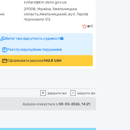
zvitarz@km.dsns.gov.ua
29008,
Україна
,
Хмельницька
ня:
область,
Хмельницький,
вул. Героїв
Чорнобиля 1/2
0
Витяг про відсутність судимості
Реєстр корупційних порушників
Сформувати рахунок
142.8 UAH
+
-
відкрити всі
закрити всі
Аукціон
очікується
з
08-05-2026, 14:21