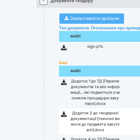
-
Документи тендеру
Завантажити архівом
Тип документа: Оголошення про провед
ФАЙЛ
sign.p7s
Інші
ФАЙЛ
Додаток 1 до ТД (Перелік
документів та або інфор
мації_ які подаються уча
сником процедури заку
півлі).docx
Додаток 2 до тендерної
документації (технічні ви
моги до предмета закупі
влі).docx
Додаток 4 до ТД (Перелік