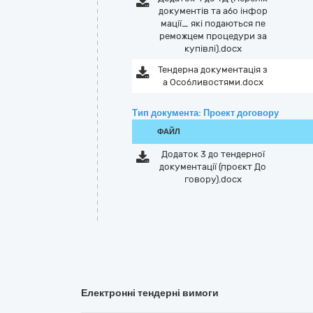
документів та або інфор
мації_ які подаються пе
реможцем процедури за
купівлі).docx
Тендерна документація з
а Особливостями.docx
Тип документа: Проект договору
ФАЙЛ
Додаток 3 до тендерної
документації (проєкт До
говору).docx
Електронні тендерні вимоги