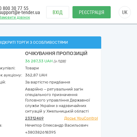
0 800 30 77 55
support@e-tender.ua
ВХІД
РЕЄСТРАЦІЯ
UK
Замовити дзвінок
ВІДКРИТІ ТОРГИ З ОСОБЛИВОСТЯМИ
ОЧІКУВАННЯ ПРОПОЗИЦІЙ
36 287,33
UAH
(з ПДВ)
купівлі:
Товари
к аукціону:
362,87 UAH
ій:
За вартістю придбання
Аварійно – рятувальний загін
спеціального призначення
Головного управління Державної
служби України з надзвичайних
ситуацій у Хмельницькій області
23312469
Досьє YouControl
а:
Нечипор Олександр Васильович
+380382618395