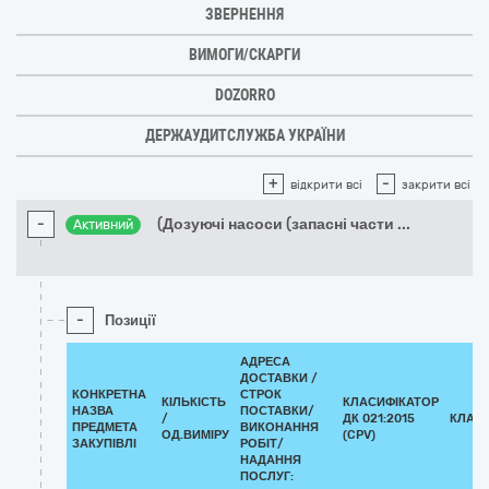
ЗВЕРНЕННЯ
ВИМОГИ/СКАРГИ
DOZORRO
ДЕРЖАУДИТСЛУЖБА УКРАЇНИ
+
-
відкрити всі
закрити всі
-
(Дозуючі насоси (запасні части
...
Активний
-
Позиції
АДРЕСА
ДОСТАВКИ /
КОНКРЕТНА
СТРОК
КІЛЬКІСТЬ
КЛАСИФІКАТОР
НАЗВА
ПОСТАВКИ/
/
ДК 021:2015
КЛАС
ПРЕДМЕТА
ВИКОНАННЯ
ОД.ВИМІРУ
(CPV)
ЗАКУПІВЛІ
РОБІТ/
НАДАННЯ
ПОСЛУГ: