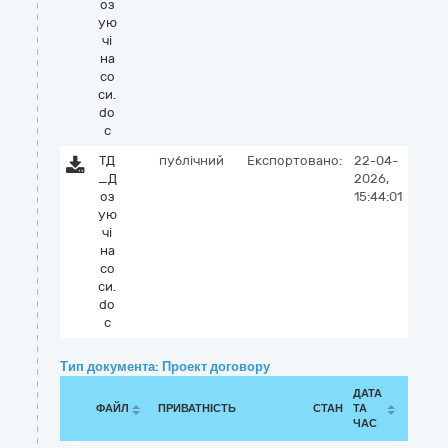
оз
ую
чі
на
со
си.
do
c
ТД
публічний
Експортовано:
22-04-
_Д
2026,
оз
15:44:01
ую
чі
на
со
си.
do
c
Тип документа: Проект договору
ДАТА
ФАЙЛ
ПРИВАТНІСТЬ
СТАН
ТА
ЧАС