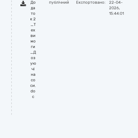
До
публічний
Експортовано:
22-04-
да
2026,
то
15:44:01
к 2
_Т
ех
ви
мо
ги
_Д
оз
ую
чі
на
со
си.
do
c