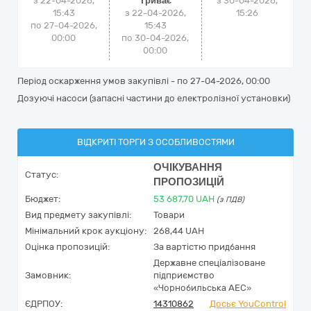
з 22-04-2026,
Триває
з
30-04-2026,
15:43
з 22-04-2026,
15:26
по 27-04-2026,
15:43
00:00
по 30-04-2026,
00:00
Період оскарження умов закупівлі - по
27-04-2026, 00:00
Дозуючі насоси (запасні частини до електролізної установки)
ВІДКРИТІ ТОРГИ З ОСОБЛИВОСТЯМИ
ОЧІКУВАННЯ
Статус:
ПРОПОЗИЦІЙ
Бюджет:
53 687,70
UAH
(з ПДВ)
Вид предмету закупівлі:
Товари
Мінімальний крок аукціону:
268,44 UAH
Оцінка пропозицій:
За вартістю придбання
Державне спеціалізоване
Замовник:
підприємство
«Чорнобильська АЕС»
ЄДРПОУ:
14310862
Досьє YouControl