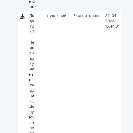
и.d
oc
До
публічний
Експортовано:
22-04-
да
2026,
то
15:44:01
к 1
_
Пе
ре
лік
до
ку
ме
нті
в_
Уч
ас
ни
к_
До
зу
юч
і н
ас