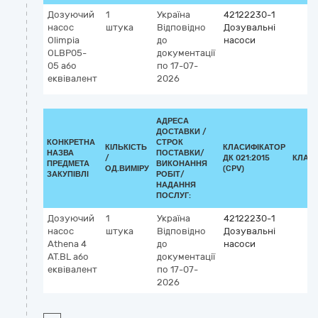
Дозуючий
1
Україна
42122230-1
насос
штука
Відповідно
Дозувальні
Olimpia
до
насоси
OLBP05-
документації
05 або
по 17-07-
еквівалент
2026
АДРЕСА
ДОСТАВКИ /
КОНКРЕТНА
СТРОК
КІЛЬКІСТЬ
КЛАСИФІКАТОР
НАЗВА
ПОСТАВКИ/
/
ДК 021:2015
КЛАС
ПРЕДМЕТА
ВИКОНАННЯ
ОД.ВИМІРУ
(CPV)
ЗАКУПІВЛІ
РОБІТ/
НАДАННЯ
ПОСЛУГ:
Дозуючий
1
Україна
42122230-1
насос
штука
Відповідно
Дозувальні
Athena 4
до
насоси
AT.BL або
документації
еквівалент
по 17-07-
2026