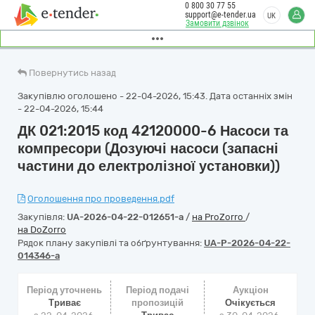
0 800 30 77 55
support@e-tender.ua
UK
Замовити дзвінок
Повернутись назад
Закупівлю оголошено - 22-04-2026, 15:43. Дата останніх змін
- 22-04-2026, 15:44
ДК 021:2015 код 42120000-6 Насоси та
компресори (Дозуючі насоси (запасні
частини до електролізної установки))
Оголошення про проведення.pdf
Закупівля:
UA-2026-04-22-012651-a
/
на ProZorro
/
на DoZorro
Рядок плану закупівлі та обґрунтування:
UA-P-2026-04-22-
014346-a
Період уточнень
Період подачі
Аукціон
Триває
пропозицій
Очікується