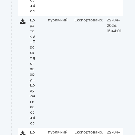
ос
и.d
oc
До
публічний
Експортовано:
22-04-
да
2026,
то
15:44:01
к 3
_П
ро
єк
т д
ог
ов
ор
у_
До
зу
юч
і н
ас
ос
и.d
oc
До
публічний
Експортовано:
22-04-