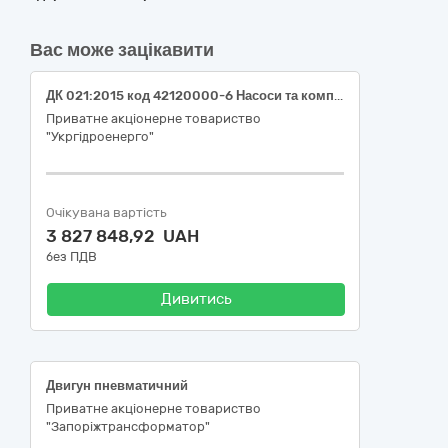
Вас може зацікавити
ДК 021:2015 код 42120000-6 Насоси та компресори (Запасні частини компресора для філії "Дирекція з будівництва Дністровської ГАЕС" ПрАТ "Укргідроенерго")
Приватне акціонерне товариство
"Укргідроенерго"
Очікувана вартість
3 827 848,92 UAH
без ПДВ
Дивитись
Двигун пневматичний
Приватне акціонерне товариство
"Запоріжтрансформатор"