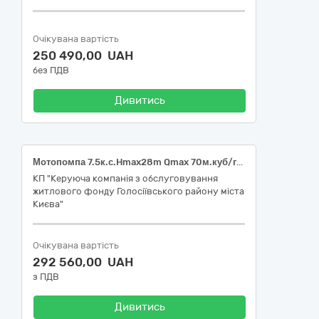
Очікувана вартість
250 490,00 UAH
без ПДВ
Дивитись
Мотопомпа 7.5к.с.Hmax28m Qmax 70м.куб/год ( 4-х такт ний) для брудної води AQUATICA 772537+ всмоктуючий шланг 12.5м+рукава кл.,20+20м-один край ГРН-80 ДК 021:2015: 42120000-6 — Насоси та компресори
КП "Керуюча компанія з обслуговування
житлового фонду Голосіївського району міста
Києва"
Очікувана вартість
292 560,00 UAH
з ПДВ
Дивитись