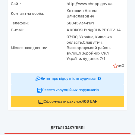
Сайт:
http://www.chnpp.gov.ua
Кокошин Артем
Контактна особа:
Вячеславович
Телефон:
380459344191
E-mail:
A.KOKOSHYN@CHNPP.GOV.UA
07100,
Україна
,
Київська
область,
Славутич,
Місцезнаходження:
Вишгородський район,
вулиця Збройних Сил
України, будинок 7/1
0
Витяг про відсутність судимості
Реєстр корупційних порушників
Сформувати рахунок
408 UAH
ДЕТАЛІ ЗАКУПІВЛІ