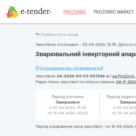
PROZORRO
PROZORRO MARKET
Повернутись назад
Закупівлю оголошено - 03-04-2026, 13:35. Дата оста
Зварювальний інверторний апар
Оголошення про проведення.pdf
Закупівля:
UA-2026-04-03-007246-a
/
на ProZorro
Рядок плану закупівлі та обґрунтування:
UA-P-202
Період уточнень
Період подачі
Завершився
Заверш
з 03-04-2026, 13:35
з 03-04-202
по 10-04-2026, 00:00
по 13-04-202
Період оскарження умов закупівлі - по
10-04-2026, 