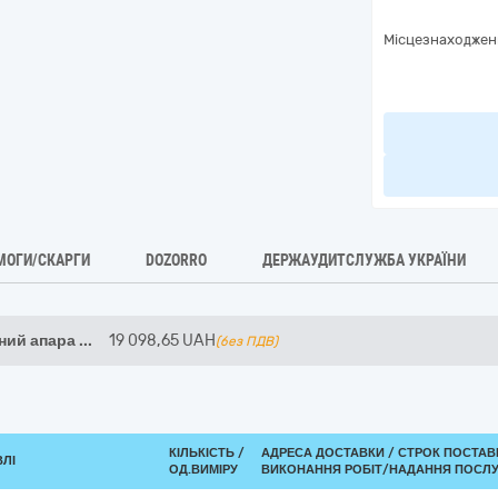
Місцезнаходжен
МОГИ/СКАРГИ
DOZORRO
ДЕРЖАУДИТСЛУЖБА УКРАЇНИ
ний апара
...
19 098,65
UAH
(без ПДВ)
КІЛЬКІСТЬ /
АДРЕСА ДОСТАВКИ /
СТРОК ПОСТАВ
ВЛІ
ОД.ВИМІРУ
ВИКОНАННЯ РОБІТ/НАДАННЯ ПОСЛУ