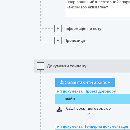
Зварювальний інверторний апарат
кейсом або еквівалент
+
Інформація по лоту
-
Пропозиції
-
Документи тендеру
Завантажити архівом
Тип документа: Проект договору
ФАЙЛ
02_Проєкт договору.do
cx
Тип документа: Тендерна документація