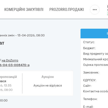
КОМЕРЦІЙНІ ЗАКУПІВЛІ
PROZORRO.ПРОДАЖІ
нніх змін - 13-04-2026, 08:00
ат
Статус:
Бюджет:
Вид предмету за
Мінімальний кро
/
на DoZorro
Оцінка пропозиц
6-04-03-008470-a
Замовник:
 пропозицій
Аукціон
ЄДРПОУ:
ився
6, 13:35
Аукціон не відбувся
Сайт:
6, 08:00
Контактна особ
Телефон:
00:00
E-mail: