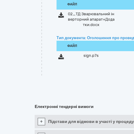
ФАЙЛ
02_ТД Зварювальний ін
верторний апарат+Дода
тки.docx
Тип документа: Оголошення про провед
ФАЙЛ
sign.p7s
Електронні тендерні вимоги
+
Підстави для відмови в участі у процеду