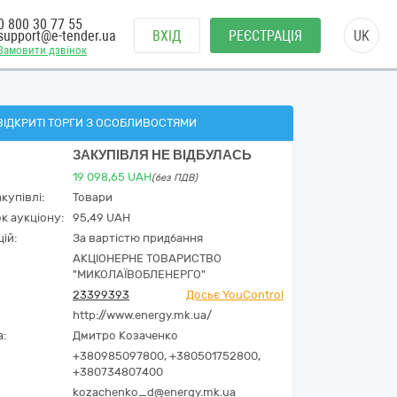
0 800 30 77 55
support@e-tender.ua
ВХІД
РЕЄСТРАЦІЯ
UK
Замовити дзвінок
ВІДКРИТІ ТОРГИ З ОСОБЛИВОСТЯМИ
ЗАКУПІВЛЯ НЕ ВІДБУЛАСЬ
19 098,65
UAH
(без ПДВ)
купівлі:
Товари
к аукціону:
95,49 UAH
ій:
За вартістю придбання
АКЦІОНЕРНЕ ТОВАРИСТВО
"МИКОЛАЇВОБЛЕНЕРГО"
23399393
Досьє YouControl
http://www.energy.mk.ua/
а:
Дмитро Козаченко
+380985097800, +380501752800,
+380734807400
kozachenko_d@energy.mk.ua