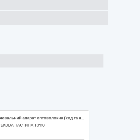
Зварювальний апарат оптоволокна (код та назва за ДК 021:2015: 42660000-0 Інструменти для паяння м’яким і твердим припоєм та для зварювання, машини та устаткування для поверхневої термообробки і гарячого напилювання)
СЬКОВА ЧАСТИНА Т0110