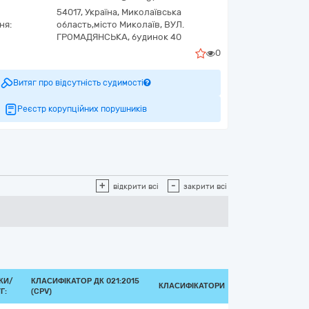
54017,
Україна
,
Миколаївська
ня:
область,
місто Миколаїв,
ВУЛ.
ГРОМАДЯНСЬКА, будинок 40
0
Витяг про відсутність судимості
Реєстр корупційних порушників
+
-
відкрити всі
закрити всі
КИ/
КЛАСИФІКАТОР ДК 021:2015
КЛАСИФІКАТОРИ
Г:
(CPV)