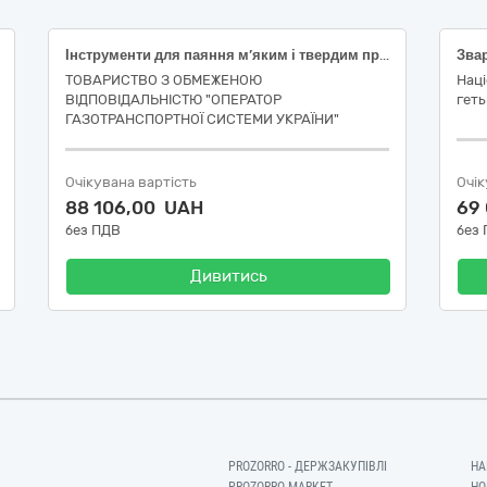
Інструменти для паяння м’яким і твердим припоєм та для зварювання, машини та устаткування для поверхневої термообробки і гарячого напилювання (Обладнання для електрозварювання)
Зва
ТОВАРИСТВО З ОБМЕЖЕНОЮ
Наці
ВІДПОВІДАЛЬНІСТЮ "ОПЕРАТОР
гет
ГАЗОТРАНСПОРТНОЇ СИСТЕМИ УКРАЇНИ"
Очікувана вартість
Очік
88 106,00 UAH
69
без ПДВ
без
Дивитись
PROZORRO - ДЕРЖЗАКУПІВЛІ
НА