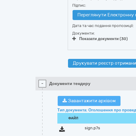
Підпис:
Переглянути Електронну 
Дата та час подання пропозиції:
Документи:
Показати документи (30)
Друкувати реєстр отримани
-
Документи тендеру
Завантажити архівом
Тип документа: Оголошення про провед
ФАЙЛ
sign.p7s