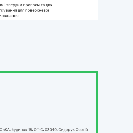
им і твердим припоєм та для
ткування для поверхневої
пилювання
КА, будинок 18, ОФІС
,
03040
,
Сидорук Сергій