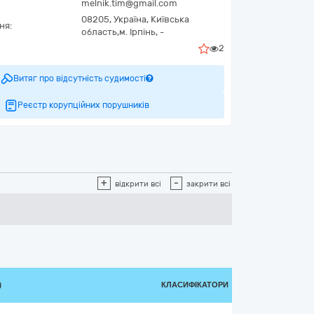
melnik.tim@gmail.com
08205,
Україна
,
Київська
ня:
область,
м. Ірпінь,
-
2
Витяг про відсутність судимості
Реєстр корупційних порушників
+
-
відкрити всі
закрити всі
)
КЛАСИФІКАТОРИ