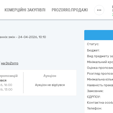
КОМЕРЦІЙНІ ЗАКУПІВЛІ
PROZORRO.ПРОДАЖІ
нніх змін - 24-04-2026, 10:10
Статус:
Бюджет:
Вид предмету за
Мінімальний кро
/
на DoZorro
Оцінка пропозиц
Розгляд пропоз
 пропозицій
Аукціон
Мінімальна кіль
ився
6, 16:00
Аукціон не відбувся
Наявність прекв
6, 13:00
Замовник:
ЄДРПОУ:
Контактна особ
Телефон: