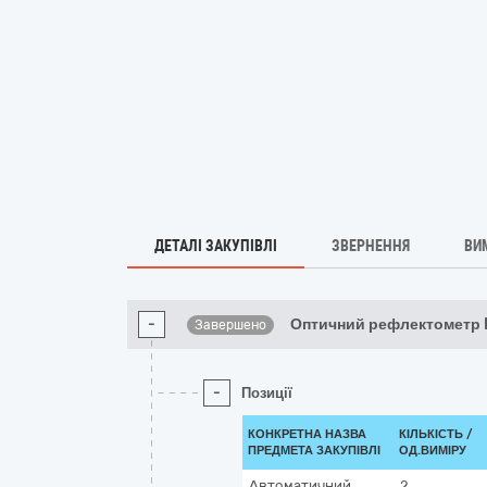
ДЕТАЛІ ЗАКУПІВЛІ
ЗВЕРНЕННЯ
ВИ
-
Оптичний рефлектометр M
Завершено
-
Позиції
КОНКРЕТНА НАЗВА
КІЛЬКІСТЬ /
ПРЕДМЕТА ЗАКУПІВЛІ
ОД.ВИМІРУ
Автоматичний
2