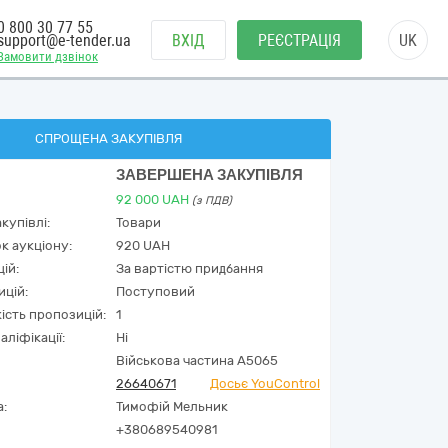
0 800 30 77 55
support@e-tender.ua
ВХІД
РЕЄСТРАЦІЯ
UK
Замовити дзвінок
СПРОЩЕНА ЗАКУПІВЛЯ
ЗАВЕРШЕНА ЗАКУПІВЛЯ
92 000
UAH
(з ПДВ)
купівлі:
Товари
к аукціону:
920 UAH
ій:
За вартістю придбання
ицій:
Поступовий
кість пропозицій:
1
аліфікації:
Ні
Військова частина А5065
26640671
Досьє YouControl
а:
Тимофій Мельник
+380689540981