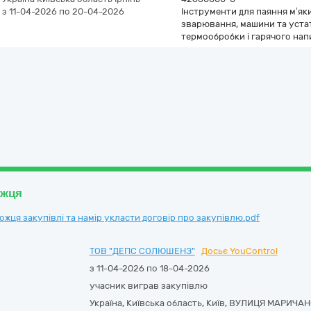
з 11-04-2026
по 20-04-2026
Інструменти для паяння м’як
зварювання, машини та уста
термообробки і гарячого на
ожця
ця закупівлі та намір укласти договір про закупівлю.pdf
ТОВ "ДЕПС СОЛЮШЕНЗ"
Досьє YouControl
з 11-04-2026 по 18-04-2026
учасник виграв закупівлю
Україна
,
Київська область
,
Київ,
ВУЛИЦЯ МАРИЧАНСЬ