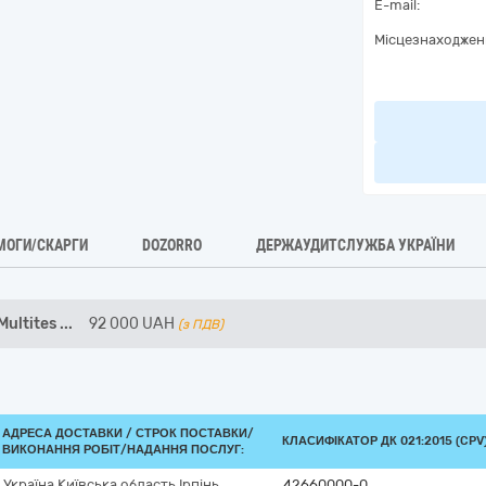
E-mail:
Місцезнаходжен
МОГИ/СКАРГИ
DOZORRO
ДЕРЖАУДИТСЛУЖБА УКРАЇНИ
ultites
...
92 000
UAH
(з ПДВ)
АДРЕСА ДОСТАВКИ /
СТРОК ПОСТАВКИ/
КЛАСИФІКАТОР ДК 021:2015 (CPV
ВИКОНАННЯ РОБІТ/НАДАННЯ ПОСЛУГ:
Україна
Київська область
Ірпінь
42660000-0