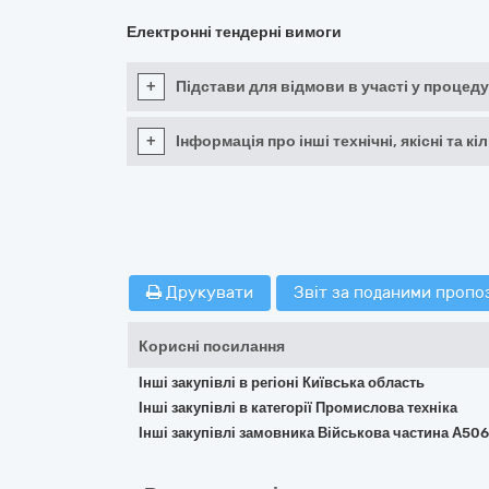
Електронні тендерні вимоги
+
Підстави для відмови в участі у процеду
+
Інформація про інші технічні, якісні та 
Друкувати
Звіт за поданими пропо
Корисні посилання
Інші закупівлі в регіоні Київська область
Інші закупівлі в категорії Промислова техніка
Інші закупівлі замовника Військова частина А50