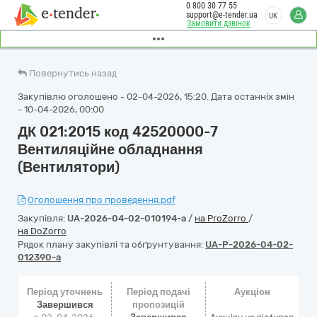
0 800 30 77 55
support@e-tender.ua
UK
Замовити дзвінок
Повернутись назад
Закупівлю оголошено - 02-04-2026, 15:20. Дата останніх змін
- 10-04-2026, 00:00
ДК 021:2015 код 42520000-7
Вентиляційне обладнання
(Вентилятори)
Оголошення про проведення.pdf
Закупівля:
UA-2026-04-02-010194-a
/
на ProZorro
/
на DoZorro
Рядок плану закупівлі та обґрунтування:
UA-P-2026-04-02-
012390-a
Період уточнень
Період подачі
Аукціон
Завершився
пропозицій