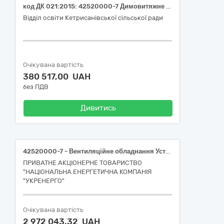
код ДК 021:2015: 42520000-7 Димовитяжне обладнання
Відділ освіти Кетрисанівської сільської ради
Очікувана вартість
380 517,00 UAH
без ПДВ
Дивитись
42520000-7 - Вентиляційне обладнання Установки фільтровентиляційні та приладдя до них для споруд цивільного захисту Східного регіону
ПРИВАТНЕ АКЦІОНЕРНЕ ТОВАРИСТВО
"НАЦІОНАЛЬНА ЕНЕРГЕТИЧНА КОМПАНІЯ
"УКРЕНЕРГО"
Очікувана вартість
2 972 043,32 UAH