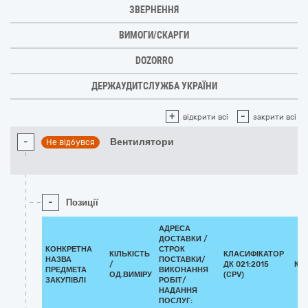
ЗВЕРНЕННЯ
ВИМОГИ/СКАРГИ
DOZORRO
ДЕРЖАУДИТСЛУЖБА УКРАЇНИ
+
-
відкрити всі
закрити всі
-
Вентилятори
Не відбувся
-
Позиції
АДРЕСА
ДОСТАВКИ /
КОНКРЕТНА
СТРОК
КІЛЬКІСТЬ
КЛАСИФІКАТОР
НАЗВА
ПОСТАВКИ/
/
ДК 021:2015
КЛ
ПРЕДМЕТА
ВИКОНАННЯ
ОД.ВИМІРУ
(CPV)
ЗАКУПІВЛІ
РОБІТ/
НАДАННЯ
ПОСЛУГ: