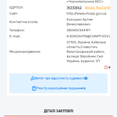
«Чорнобильська АЕС»
ЄДРПОУ:
14310862
Досьє YouControl
Сайт:
http://www.chnpp.gov.ua
Кокошин Артем
Контактна особа:
Вячеславович
Телефон:
380459344191
E-mail:
A.KOKOSHYN@CHNPP.GOV.UA
07100,
Україна
,
Київська
область,
Славутич,
Місцезнаходження:
Вишгородський район,
вулиця Збройних Сил
України, будинок 7/1
2
Витяг про відсутність судимості
Реєстр корупційних порушників
ДЕТАЛІ ЗАКУПІВЛІ