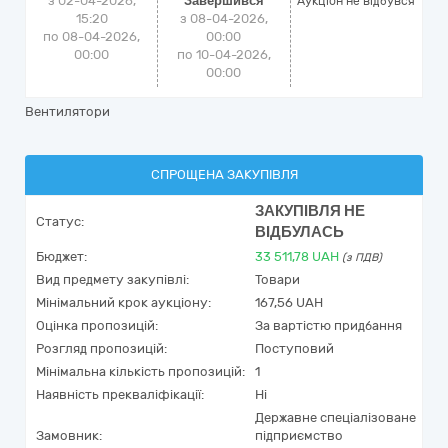
з 02-04-2026,
Завершився
Аукціон не відбувся
15:20
з 08-04-2026,
по 08-04-2026,
00:00
00:00
по 10-04-2026,
00:00
Вентилятори
СПРОЩЕНА ЗАКУПІВЛЯ
ЗАКУПІВЛЯ НЕ
Статус:
ВІДБУЛАСЬ
Бюджет:
33 511,78
UAH
(з ПДВ)
Вид предмету закупівлі:
Товари
Мінімальний крок аукціону:
167,56 UAH
Оцінка пропозицій:
За вартістю придбання
Розгляд пропозицій:
Поступовий
Мінімальна кількість пропозицій:
1
Наявність прекваліфікації:
Ні
Державне спеціалізоване
Замовник:
підприємство