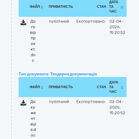
ДАТА
ФАЙЛ
ПРИВАТНІСТЬ
СТАН
ТА
ЧАС
До
публічний
Експортовано:
02-04-
го
2026,
вір
15:20:52
пр
оє
кт.
do
c
Тип документа: Тендерна документація
ДАТА
ФАЙЛ
ПРИВАТНІСТЬ
СТАН
ТА
ЧАС
До
публічний
Експортовано:
02-04-
ку
2026,
ме
15:20:52
нт
аці
я.d
oc