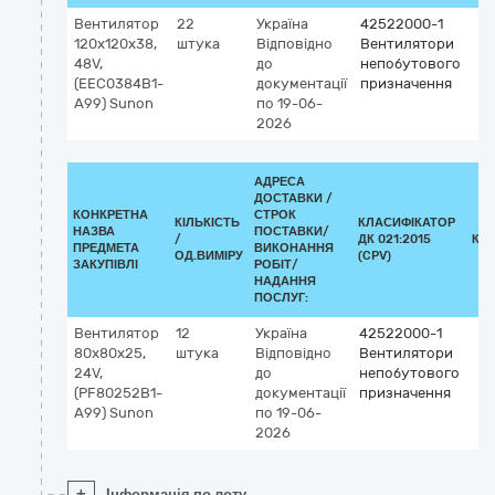
Вентилятор
22
Україна
42522000-1
120x120x38,
штука
Відповідно
Вентилятори
48V,
до
непобутового
(EEC0384B1-
документації
призначення
A99) Sunon
по 19-06-
2026
АДРЕСА
ДОСТАВКИ /
КОНКРЕТНА
СТРОК
КІЛЬКІСТЬ
КЛАСИФІКАТОР
НАЗВА
ПОСТАВКИ/
/
ДК 021:2015
КЛ
ПРЕДМЕТА
ВИКОНАННЯ
ОД.ВИМІРУ
(CPV)
ЗАКУПІВЛІ
РОБІТ/
НАДАННЯ
ПОСЛУГ:
Вентилятор
12
Україна
42522000-1
80x80x25,
штука
Відповідно
Вентилятори
24V,
до
непобутового
(PF80252B1-
документації
призначення
A99) Sunon
по 19-06-
2026
+
Інформація по лоту