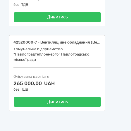
без ПДВ
Дивитись
42520000-7 - Вентиляційне обладнання (Вентилятор ВДН-10-1000 правого виконання, кут повороту корпусу 270°, з електродвигуном 18,5 кВт, СХ-1)
Комунальне підприємство
"Павлоградтеплоенерго" Павлоградської
міської ради
Очікувана вартість
265 000,00 UAH
без ПДВ
Дивитись