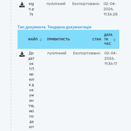
sig
публічний
Експортовано:
02-04-
n.p
2026,
7s
11:36:28
Тип документа: Тендерна документація
ДАТА
ФАЙЛ
ПРИВАТНІСТЬ
СТАН
ТА
ЧАС
До
публічний
Експортовано:
02-04-
дат
2026,
ок
11:36:17
1 П
ер
елі
к д
ок
ум
ен
тів,
які
по
да
ют