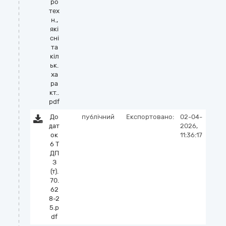
ро
тех
н.,
які
сні
та
кіл
ьк.
ха
ра
кт..
pdf
До
публічний
Експортовано:
02-04-
дат
2026,
ок
11:36:17
6 Т
ДП
З
(т).
70.
62
8-2
5.p
df