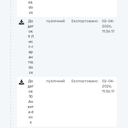
ка.
do
cx
До
публічний
Експортовано:
02-04-
дат
2026,
ок
11:36:17
9 Л
ис
т-г
ар
ан
тія.
do
cx
До
публічний
Експортовано:
02-04-
дат
2026,
ок
11:36:17
10
Ан
кет
а.d
oc
x