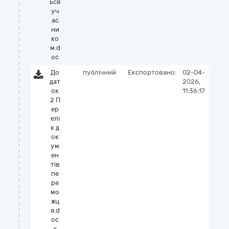
ься
уч
ас
ни
ко
м.d
oc
До
публічний
Експортовано:
02-04-
дат
2026,
ок
11:36:17
2 П
ер
елі
к д
ок
ум
ен
тів
пе
ре
мо
жц
я.d
oc
x