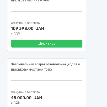
Військова частина А1964
Очікувана вартість
109 398,00 UAH
з ПДВ
Дивитись
Зварювальний апарат оптоволокна (код та назва за ДК 021:2015: 42660000-0 Інструменти для паяння м’яким і твердим припоєм та для зварювання, машини та устаткування для поверхневої термообробки і гарячого напилювання)
ВІЙСЬКОВА ЧАСТИНА Т0110
Очікувана вартість
45 000,00 UAH
з ПДВ