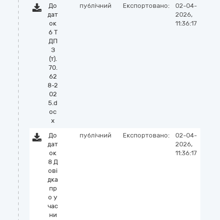
До
публічний
Експортовано:
02-04-
дат
2026,
ок
11:36:17
6 Т
ДП
З
(т).
70.
62
8-2
02
5.d
oc
x
До
публічний
Експортовано:
02-04-
дат
2026,
ок
11:36:17
8 Д
ові
дка
пр
о у
час
ни