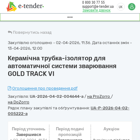
0 800 30 77 55
support@e-tender.ua
UK
Замовити дзвінок
Повернутись назад
Закупівлю оголошено - 02-04-2026, 11:36. Дата останніх змін -
13-04-2026, 12:00
Керамічна трубка-ізолятор для
автоматичної системи зварювання
GOLD TRACK VI
Оголошення про проведення.pdf
Закупівля:
UA-2026-04-02-004644-a
/
на ProZorro
/
на DoZorro
Рядок плану закупівлі та обґрунтування:
UA-P-2026-04-02-
005222-a
Період уточнень
Період подачі
Аукціон
Завершився
пропозицій