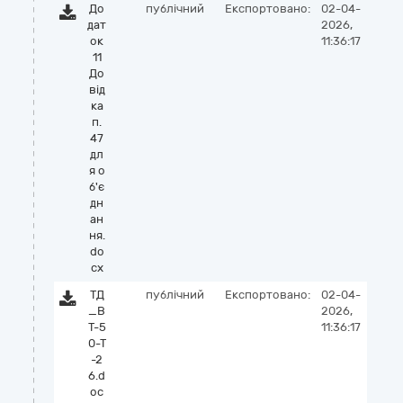
До
публічний
Експортовано:
02-04-
дат
2026,
ок
11:36:17
11
До
від
ка
п.
47
дл
я о
б'є
дн
ан
ня.
do
cx
ТД
публічний
Експортовано:
02-04-
_В
2026,
Т-5
11:36:17
0-Т
-2
6.d
oc