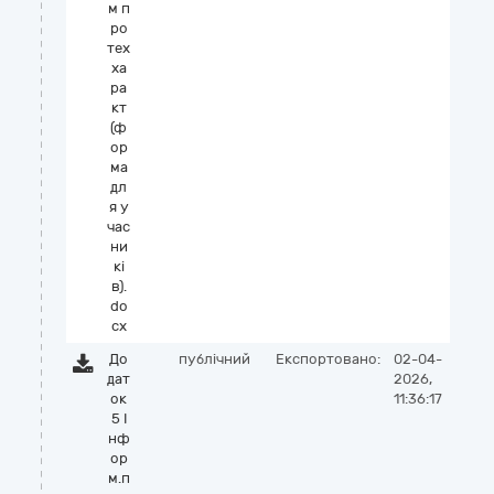
м п
ро
тех
ха
ра
кт
(ф
ор
ма
дл
я у
час
ни
кі
в).
do
cx
До
публічний
Експортовано:
02-04-
дат
2026,
ок
11:36:17
5 І
нф
ор
м.п