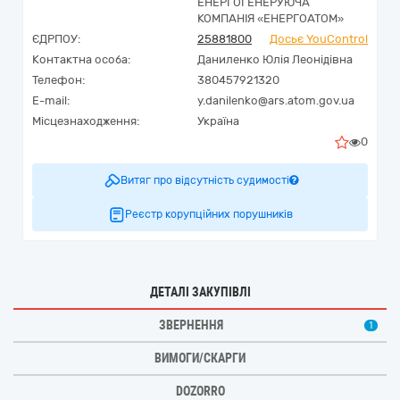
ЕНЕРГОГЕНЕРУЮЧА
КОМПАНІЯ «ЕНЕРГОАТОМ»
ЄДРПОУ:
25881800
Досьє YouControl
Контактна особа:
Даниленко Юлія Леонідівна
Телефон:
380457921320
E-mail:
y.danilenko@ars.atom.gov.ua
Місцезнаходження:
Україна
0
Витяг про відсутність судимості
Реєстр корупційних порушників
ДЕТАЛІ ЗАКУПІВЛІ
ЗВЕРНЕННЯ
1
ВИМОГИ/СКАРГИ
DOZORRO