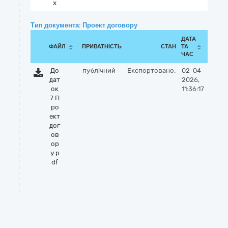
x
Тип документа: Проект договору
ДАТА
ФАЙЛ
ПРИВАТНІСТЬ
СТАН
ТА
ЧАС
До
публічний
Експортовано:
02-04-
дат
2026,
ок
11:36:17
7 П
ро
ект
дог
ов
ор
у.p
df