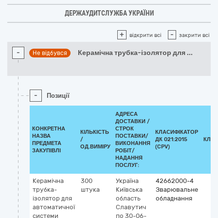
ДЕРЖАУДИТСЛУЖБА УКРАЇНИ
+
-
відкрити всі
закрити всі
-
Керамічна трубка-ізолятор для
...
Не відбувся
-
Позиції
АДРЕСА
ДОСТАВКИ /
КОНКРЕТНА
СТРОК
КІЛЬКІСТЬ
КЛАСИФІКАТОР
НАЗВА
ПОСТАВКИ/
/
ДК 021:2015
КЛАС
ПРЕДМЕТА
ВИКОНАННЯ
ОД.ВИМІРУ
(CPV)
ЗАКУПІВЛІ
РОБІТ/
НАДАННЯ
ПОСЛУГ:
Керамічна
300
Україна
42662000-4
трубка-
штука
Київська
Зварювальне
ізолятор для
область
обладнання
автоматичної
Славутич
системи
по 30-06-