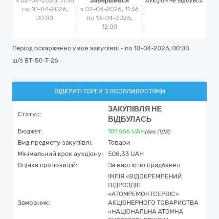
з 02-04-2026, 11:36
Завершився
Аукціон не відбувся
по 10-04-2026,
з 02-04-2026, 11:36
00:00
по 13-04-2026,
12:00
Період оскарження умов закупівлі - по
10-04-2026, 00:00
ш/з ВТ-50-Т-26
ВІДКРИТІ ТОРГИ З ОСОБЛИВОСТЯМИ
ЗАКУПІВЛЯ НЕ
Статус:
ВІДБУЛАСЬ
Бюджет:
101 666
UAH
(без ПДВ)
Вид предмету закупівлі:
Товари
Мінімальний крок аукціону:
508,33 UAH
Оцінка пропозицій:
За вартістю придбання
ФІЛІЯ «ВІДОКРЕМЛЕНИЙ
ПІДРОЗДІЛ
«АТОМРЕМОНТСЕРВІС»
Замовник:
АКЦІОНЕРНОГО ТОВАРИСТВА
«НАЦІОНАЛЬНА АТОМНА