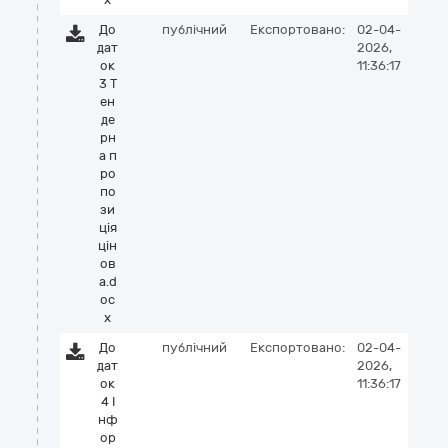
До
публічний
Експортовано:
02-04-
дат
2026,
ок
11:36:17
3 Т
ен
де
рн
а п
ро
по
зи
ція
цін
ов
а.d
oc
x
До
публічний
Експортовано:
02-04-
дат
2026,
ок
11:36:17
4 І
нф
ор