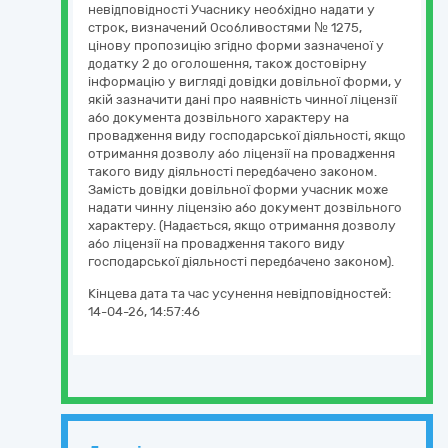
невідповідності Учаснику необхідно надати у
строк, визначений Особливостями № 1275,
цінову пропозицію згідно форми зазначеної у
додатку 2 до оголошення, також достовірну
інформацію у вигляді довідки довільної форми, у
якій зазначити дані про наявність чинної ліцензії
або документа дозвільного характеру на
провадження виду господарської діяльності, якщо
отримання дозволу або ліцензії на провадження
такого виду діяльності передбачено законом.
Замість довідки довільної форми учасник може
надати чинну ліцензію або документ дозвільного
характеру. (Надається, якщо отримання дозволу
або ліцензії на провадження такого виду
господарської діяльності передбачено законом).
Кінцева дата та час усунення невідповідностей:
14-04-26, 14:57:46