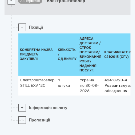
-
Електроштабелер
Завершено
-
Позиції
АДРЕСА
ДОСТАВКИ /
СТРОК
КОНКРЕТНА НАЗВА
КІЛЬКІСТЬ
ПОСТАВКИ/
КЛАСИФІКАТОР Д
ПРЕДМЕТА
/
ВИКОНАННЯ
021:2015 (CPV)
ЗАКУПІВЛІ
ОД.ВИМІРУ
РОБІТ/
НАДАННЯ
ПОСЛУГ:
Електроштабелер
1
Україна
42418920-4
STILL EXV 12C
штука
по 30-08-
Розвантажувал
2026
обладнання
+
Інформація по лоту
-
Пропозиції