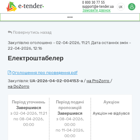
0 800 30 77 55
support@e-tender.ua
UK
Замовити дзвінок
Повернутись назад
Закупівлю оголошено - 02-04-2026, 11:21. Дата останніх змін -
22-04-2026, 12:16
Електроштабелер
Оголошення про проведення.pdf
Закупівля:
UA-2026-04-02-004153-a
/
на ProZorro
/
на DoZorro
Період уточнень
Період подачі
Аукціон
Завершився
пропозицій
з 02-04-2026, 11:21
Завершився
Аукціон не відбувся
по 08-04-2026,
з 08-04-2026,
00:00
00:00
по 11-04-2026,
00:00