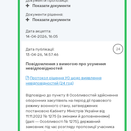
Документи пропозиції:
Показати документи
Документи рішення:
Показати документи
Дата акцепта:
14-04-2026, 16:05
Дата публікації:
24
13-04-26, 14:57:46
Повідомлення з вимогою про усунення
невідповідностей
Протокол рішення УО щодо виявлення
невідповідностей (24 год)
Відповідно до пункту 8 Особливостей здійснення
оборонних закупівель на період дії правового
режиму воєнного стану, затверджених
постановою Кабінету Міністрів України від
11.11.2022 № 1275 (із змінами й доповненнями)
(далі — Особливості № 1275), державний
замовник під час розгляду пропозиції учасника