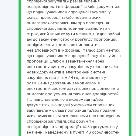
спрощеної закупівлі у разі виявлення
невідповідності в інформації та/або документах,
що подані учасником спрощеної закупівлі у
складі пропозиції та/або подання яких
вимагалося оголошенням про проведення
спрощеної закупівлі, повинен розмістити у
строк, який не може бути меншим, ніж два робочі
дні до закінчення строку розгляду пропозицій,
повідомлення з вимогою виправити
невідповідності в інформації та/або документах,
що подані учасником спрощеної закупівлі у його
пропозиції, шляхом завантаження через
електронну систему закупівель уточнених або
нових документів в електронній системі
закупівель протягом 24 годин з моменту
розміщення державним замовником в
електронній системі закупівель повідомлення з
вимогою про усунення таких невідповідностей.
Під невідповідністю в інформації та/або
документах, що подані учасником спрощених
закупівель у складі пропозиції та/або подання
яких вимагається оголошенням про проведення
спрощеної закупівлі, слід розуміти
невідповідність інформації та/або документів у
значенні, наведеному в пункті 43 особливостей