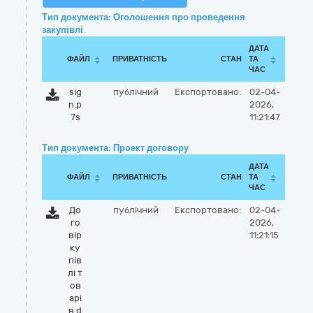
Тип документа: Оголошення про проведення
закупівлі
ДАТА
ФАЙЛ
ПРИВАТНІСТЬ
СТАН
ТА
ЧАС
sig
публічний
Експортовано:
02-04-
n.p
2026,
7s
11:21:47
Тип документа: Проект договору
ДАТА
ФАЙЛ
ПРИВАТНІСТЬ
СТАН
ТА
ЧАС
До
публічний
Експортовано:
02-04-
го
2026,
вір
11:21:15
ку
пів
лі т
ов
арі
в.d