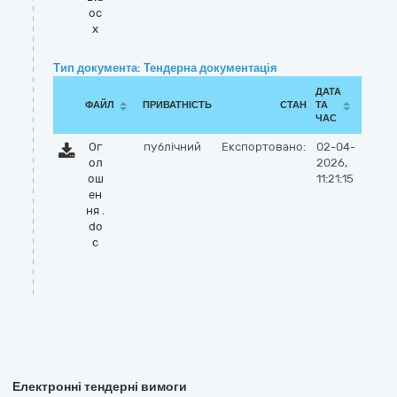
oc
x
Тип документа: Тендерна документація
ДАТА
ФАЙЛ
ПРИВАТНІСТЬ
СТАН
ТА
ЧАС
Ог
публічний
Експортовано:
02-04-
ол
2026,
ош
11:21:15
ен
ня .
do
c
Електронні тендерні вимоги