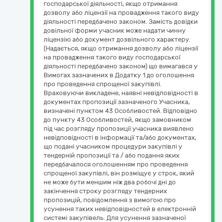
господарської діяльності, якщо отримання
дозволу або ліцензії на провадження такого виду
діяльності передбачено законом. Замість довідки
довільної форми учасник може надати чинну
ліцензію або документ дозвільного характеру.
(Надається, якщо отримання дозволу або ліцензії
на провадження такого виду господарської
діяльності передбачено законом) що вимагався у
Вимогах зазначених в Додатку 1 до оголошення
про проведення спрощеної закупівлі.
Враховуючи викладене, наявні невідповідності в
документах пропозиції зазначеного Учасника,
визначені пунктом 43 Особливостей. Відповідно
до пункту 43 Особливостей, якщо замовником
під час розгляду пропозиції учасника виявлено
невідповідності в інформації та/або документах,
що подані учасником процедури закупівлі у
тендерній пропозиції та / або подання яких
передбачалося оголошенням про проведення
спрощеної закупівлі, він розміщує у строк, який
не може бути меншим ніж два робочі дні до
закінчення строку розгляду тендерних
пропозицій, повідомлення з вимогою про
усунення таких невідповідностей в електронній
системі закупівель. Для усунення зазначеної