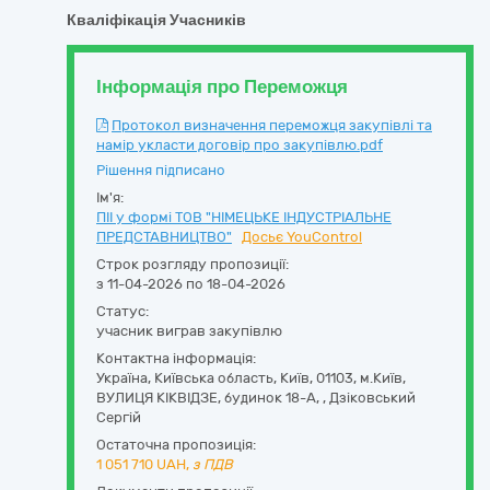
Кваліфікація Учасників
Інформація про Переможця
Протокол визначення переможця закупівлі та
намір укласти договір про закупівлю.pdf
Рішення підписано
Ім'я:
ПІІ у формі ТОВ "НІМЕЦЬКЕ ІНДУСТРІАЛЬНЕ
ПРЕДСТАВНИЦТВО"
Досьє YouControl
Строк розгляду пропозиції:
з 11-04-2026 по 18-04-2026
Статус:
учасник виграв закупівлю
Контактна інформація:
Україна
,
Київська область
,
Київ,
01103, м.Київ,
ВУЛИЦЯ КІКВІДЗЕ, будинок 18-А
,
,
Дзіковський
Сергій
Остаточна пропозиція:
1 051 710
UAH,
з ПДВ