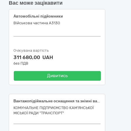
Вас може зацікавити
Автомобільні підйомники
Військова частина А3130
Очікувана вартість
311 680,00 UAH
без ПДВ
Дивитись
Вантажопідіймальне оснащення та знімні вантажозахоплювальні пристрої (траверса, стропи, скоби) (за ДК 021:2015 код 42410000-3 — Підіймально-транспортувальне обладнання )
КОМУНАЛЬНЕ ПІДПРИЄМСТВО КАМ'ЯНСЬКОЇ
МІСЬКОЇ РАДИ "ТРАНСПОРТ"