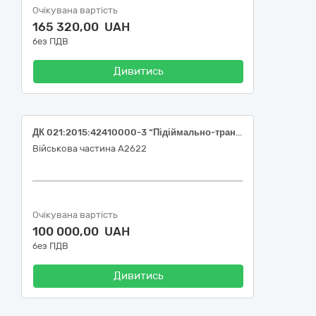
Очікувана вартість
165 320,00 UAH
без ПДВ
Дивитись
ДК 021:2015:42410000-3 “Підіймально-транспортувальне обладнання” Автомобільний підйомник 2-х стійковий 3,5 т (TLT-235SB-220)
Військова частина А2622
Очікувана вартість
100 000,00 UAH
без ПДВ
Дивитись