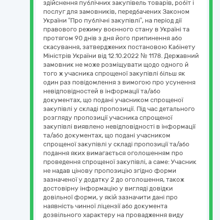
здійснення публічних закупівель товарів, робіт і
послуг для замовників, передбачених Законом
України “Про публічні закупівлі”, на період дії
правового режиму воєнного стану в Україні та
протягом 90 днів з дня його припинення або
скасування, затверджених постановою Кабінету
Міністрів України від 12.10.2022 № 1178. Державний
замовник не може розміщувати щодо одного й
того ж учасника спрощеної закупівлі більш як
один раз повідомлення з вимогою про усунення
невідповідностей в інформації та/або
документах, що подані учасником спрощеної
закупівлі у складі пропозиції. Під час детального
розгляду пропозиції учасника спрощеної
закупівлі виявлено невідповідності в інформації
та/або документах, що подані учасником
спрощеної закупівлі у складі пропозиції та/або
подання яких вимагається оголошенням про
проведення спрощеної закупівлі, а саме: Учасник
не надав цінову пропозицію згідно форми
зазначеної у додатку 2 до оголошення, також
достовірну інформацію у вигляді довідки
довільної форми, у якій зазначити дані про
наявність чинної ліцензії або документа
дозвільного характеру на провадження виду