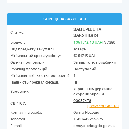
СПРОЩЕНА ЗАКУПІВЛЯ
ЗАВЕРШЕНА
Статус:
ЗАКУПІВЛЯ
Бюджет:
1 051 713,40
UAH
(з ПДВ)
Вид предмету закупівлі:
Товари
Мінімальний крок аукціону:
10 517,13 UAH
Оцінка пропозицій:
За вартістю придбання
Розгляд пропозицій:
Поступовий
Мінімальна кількість пропозицій:
1
Наявність прекваліфікації:
Ні
Управління державної
Замовник:
охорони України
00037478
ЄДРПОУ:
Досьє YouControl
Контактна особа:
Ольга Недовіс
Телефон:
+380442262399
E-mail:
omaysterko@do.gov.ua