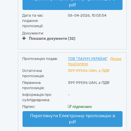
pdf
Дата та час
06-04-2026, 10:03:54
подання
пропозиції:
Документи:
Показати документи (32)
Пропозицію подав:
ТОВ "ЛАУНЧ УКРАЇНА"
Досьє
YouControl
Остаточна
399 999,96
UAH,
з ПДВ
пропозиція:
Первинна
399 999,96 UAH,
з ПДВ
пропозиція:
Інформація про
-
субпідрядника:
Підпис:
підписано
Переглянути Електронну пропозицію в
pdf