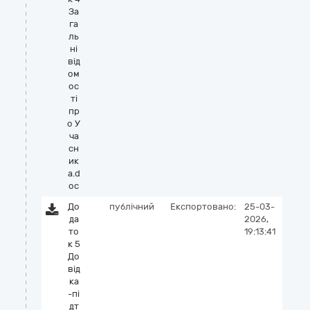
За
га
ль
ні
від
ом
ос
ті
пр
о У
ча
сн
ик
а.d
oc
До
публічний
Експортовано:
25-03-
да
2026,
то
19:13:41
к 5
До
від
ка
-пі
дт