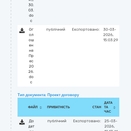
30.
03.
do
c
Ог
публічний
Експортовано:
30-03-
ол
2026,
ош
15:03:29
ен
ня
Пр
ес
20
26.
do
c
Тип документа: Проект договору
ДАТА
ФАЙЛ
ПРИВАТНІСТЬ
СТАН
ТА
ЧАС
До
публічний
Експортовано:
25-03-
дат
2026,