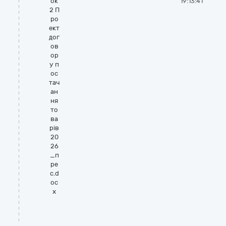
ок
19:13:41
2 П
ро
ект
дог
ов
ор
у п
ос
тач
ан
ня
то
ва
рів
20
26
_п
ре
с.d
oc
x