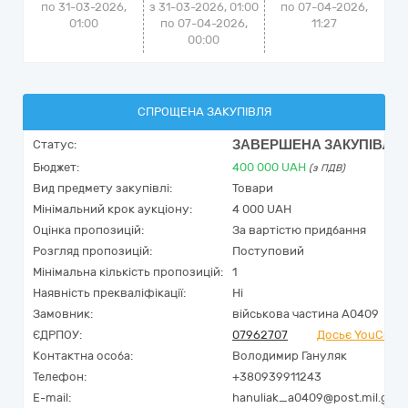
по 31-03-2026,
з 31-03-2026, 01:00
по
07-04-2026,
01:00
по 07-04-2026,
11:27
00:00
СПРОЩЕНА ЗАКУПІВЛЯ
ЗАВЕРШЕНА ЗАКУПІВЛЯ
Статус:
Бюджет:
400 000
UAH
(з ПДВ)
Вид предмету закупівлі:
Товари
Мінімальний крок аукціону:
4 000 UAH
Оцінка пропозицій:
За вартістю придбання
Розгляд пропозицій:
Поступовий
Мінімальна кількість пропозицій:
1
Наявність прекваліфікації:
Ні
Замовник:
військова частина А0409
ЄДРПОУ:
07962707
Досьє YouContr
Контактна особа:
Володимир Гануляк
Телефон:
+380939911243
E-mail:
hanuliak_a0409@post.mil.gov.