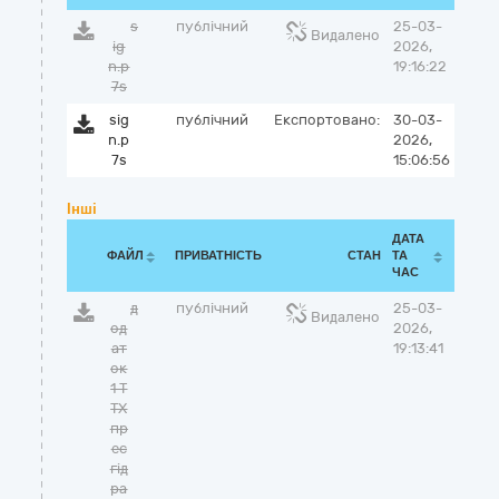
s
публічний
25-03-
Видалено
ig
2026,
n.p
19:16:22
7s
sig
публічний
Експортовано:
30-03-
n.p
2026,
7s
15:06:56
Інші
ДАТА
ФАЙЛ
ПРИВАТНІСТЬ
СТАН
ТА
ЧАС
д
публічний
25-03-
Видалено
од
2026,
ат
19:13:41
ок
1 Т
ТХ
пр
ес
гід
ра