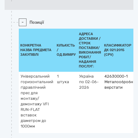
-
Позиції
АДРЕСА
ДОСТАВКИ /
СТРОК
КОНКРЕТНА
КІЛЬКІСТЬ
КЛАСИФІКАТОР
ПОСТАВКИ/
НАЗВА ПРЕДМЕТА
/
ДК 021:2015
ВИКОНАННЯ
ЗАКУПІВЛІ
ОД.ВИМІРУ
(CPV)
РОБІТ/
НАДАННЯ
ПОСЛУГ:
Універсальний
1
Україна
42630000-1
горизонтальний
штука
по 02-06-
Металообробні
гідравлічний
2026
верстати
прес для
монтажу/
демонтажу VFI
RUN-FLAT
вставок
діаметром до
1000мм