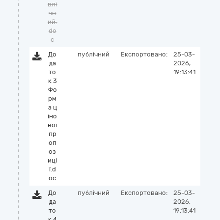
влі
чн
ий.
do
c
До
публічний
Експортовано:
25-03-
да
2026,
то
19:13:41
к 3
Фо
рм
а ц
іно
вої
пр
оп
оз
иці
ї.d
oc
До
публічний
Експортовано:
25-03-
да
2026,
то
19:13:41
к 4