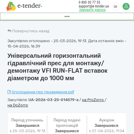
0 800 30 77 55
support@e-tender.ua
UK
Замовити дзвінок
Повернутись назад
Закупівлю оголошено - 25-03-2026, 19:13. Дата останніх змін -
15-04-2026, 16:39
Універсальний горизонтальний
гідравлічний прес для монтажу/
демонтажу VFI RUN-FLAT вставок
діаметром до 1000 мм
Оголошення про проведення.pdf
Закупівля:
UA-2026-03-25-014579-a
/
на ProZorro
/
на DoZorro
Період уточнень
Період подачі
Аукціон
Завершився
пропозицій
Завершився
з 25-03-2026, 19:13
Завершився
з
07-04-2026, 11:04