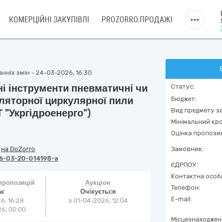
КОМЕРЦІЙНІ ЗАКУПІВЛІ
PROZORRO.ПРОДАЖІ
нніх змін - 24-03-2026, 16:30
і інструменти пневматичні чи
Статус:
ляторної циркулярної пили
Бюджет:
Вид предмету за
 "Укргідроенерго")
Мінімальний кро
Оцінка пропозиц
/
на DoZorro
Замовник:
6-03-20-014198-a
ЄДРПОУ:
Контактна особ
 пропозицій
Аукціон
Телефон:
ає
Очікується
E-mail:
6, 16:28
з
01-04-2026, 12:04
6, 00:00
Місцезнаходжен