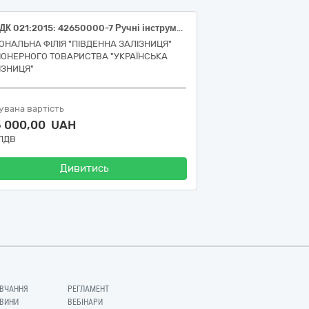
Код ДК 021:2015: 42650000-7 Ручні інструменти пневматичні чи моторизовані (Бензопила ланцюгова Husqvarna 550ХР або еквівалент) (Інвестиційна програма АТ "Укрзалізниця" п.7.9)
ІОНАЛЬНА ФІЛІЯ "ПІВДЕННА ЗАЛІЗНИЦЯ"
ІОНЕРНОГО ТОВАРИСТВА "УКРАЇНСЬКА
ІЗНИЦЯ"
увана вартість
5 000,00 UAH
 ПДВ
Дивитись
ВЧАННЯ
РЕГЛАМЕНТ
ВИНИ
ВЕБІНАРИ