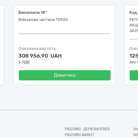
Бензопила 18"
Військова частина Т0920
РЕГ
АКЦ
ЗАЛ
Очікувана вартість
Очік
308 956,90 UAH
12
з ПДВ
без
Дивитись
PROZORRO - ДЕРЖЗАКУПІВЛІ
НА
PROZORRO MARKET
НО