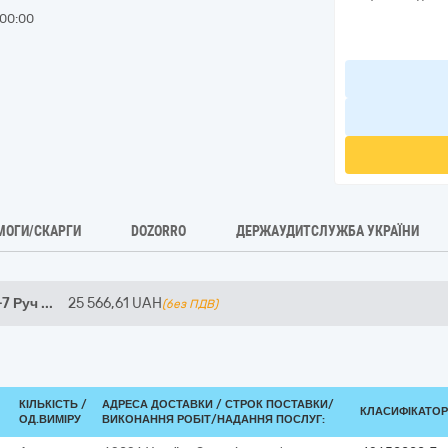
00:00
МОГИ/СКАРГИ
DOZORRO
ДЕРЖАУДИТСЛУЖБА УКРАЇНИ
-7 Руч
...
25 566,61
UAH
(без ПДВ)
КІЛЬКІСТЬ /
АДРЕСА ДОСТАВКИ /
СТРОК ПОСТАВКИ/
КЛАСИФІКАТОР 
ОД.ВИМІРУ
ВИКОНАННЯ РОБІТ/НАДАННЯ ПОСЛУГ: