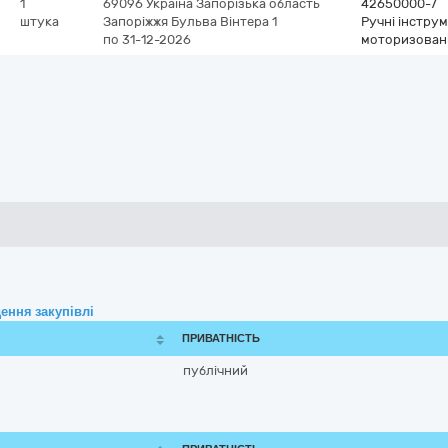
1
69096
Україна
Запорізька область
42650000-7
штука
Запоріжжя
Бульва Вінтера 1
Ручні інстру
по 31-12-2026
моторизован
ення закупівлі
ПРИВАТНІСТЬ
публічний