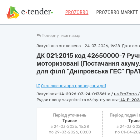
PROZORRO
PROZORRO MARKET
Повернутись назад
Закупівлю оголошено - 24-03-2026, 16:28. Дата оста
ДК 021:2015 код 42650000-7 Ручн
моторизовані (Постачання акуму
для філії "Дніпровська ГЕС" ПрАТ
Оголошення про проведення.pdf
Закупівля:
UA-2026-03-24-013561-a
/
на ProZorro
Рядок плану закупівлі та обґрунтування:
UA-P-202
Період уточнень
Період подачі
Триває
Трив
з 24-03-2026, 16:28
з 24-03-202
по 29-03-2026, 00:00
по 01-04-202