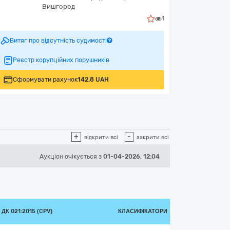
Вишгород
1
Витяг про відсутність судимості
Реєстр корупційних порушників
Сформувати рахунок
142.8 UAH
+
-
відкрити всі
закрити всі
Аукціон
очікується
з
01-04-2026, 12:04
ДК 021:2015 (CPV)
КЛАСИФІКАТОРИ