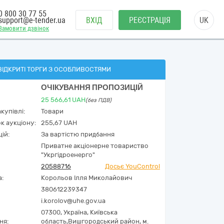
0 800 30 77 55
support@e-tender.ua
ВХІД
РЕЄСТРАЦІЯ
UK
Замовити дзвінок
ВІДКРИТІ ТОРГИ З ОСОБЛИВОСТЯМИ
ОЧІКУВАННЯ ПРОПОЗИЦІЙ
25 566,61
UAH
(без ПДВ)
купівлі:
Товари
к аукціону:
255,67 UAH
ій:
За вартістю придбання
Приватне акціонерне товариство
"Укргідроенерго"
20588716
Досьє YouControl
а:
Корольов Ілля Миколайович
380612239347
i.korolov@uhe.gov.ua
07300,
Україна
,
Київська
ня:
область,
Вишгородський район,
м.