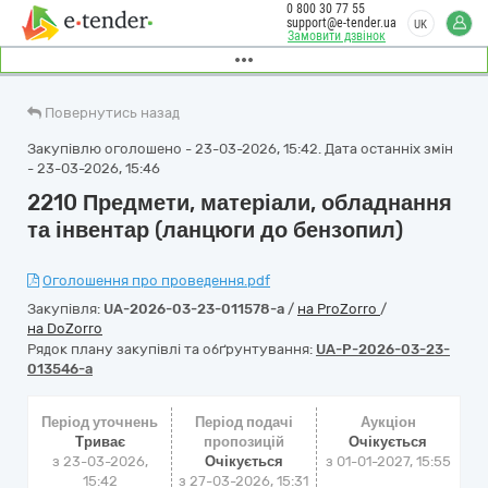
0 800 30 77 55
support@e-tender.ua
UK
Замовити дзвінок
Повернутись назад
Закупівлю оголошено - 23-03-2026, 15:42. Дата останніх змін
- 23-03-2026, 15:46
2210 Предмети, матеріали, обладнання
та інвентар (ланцюги до бензопил)
Оголошення про проведення.pdf
Закупівля:
UA-2026-03-23-011578-a
/
на ProZorro
/
на DoZorro
Рядок плану закупівлі та обґрунтування:
UA-P-2026-03-23-
013546-a
Період уточнень
Період подачі
Аукціон
Триває
пропозицій
Очікується
з 23-03-2026,
Очікується
з
01-01-2027, 15:55
15:42
з 27-03-2026, 15:31