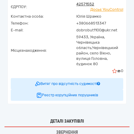
42571552
ЄДРПОУ:
Досьє YouControl
Контактна особа:
Юлія Шрамко
Телефон:
+380668513347
E-mail:
dobrobut1100@ukr.net
59433,
Україна
,
Чернівецька
область,
Чернівецький
Місцезнаходження:
район, село Вікно,
вулиця Головна,
будинок 80
0
Витяг про відсутність судимості
Реєстр корупційних порушників
ДЕТАЛІ ЗАКУПІВЛІ
ЗВЕРНЕННЯ