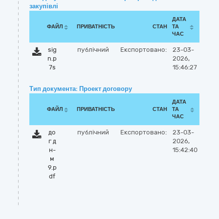
закупівлі
ДАТА
ФАЙЛ
ПРИВАТНІСТЬ
СТАН
ТА
ЧАС
sig
публічний
Експортовано:
23-03-
n.p
2026,
7s
15:46:27
Тип документа: Проект договору
ДАТА
ФАЙЛ
ПРИВАТНІСТЬ
СТАН
ТА
ЧАС
до
публічний
Експортовано:
23-03-
г д
2026,
н-
15:42:40
м
9.p
df