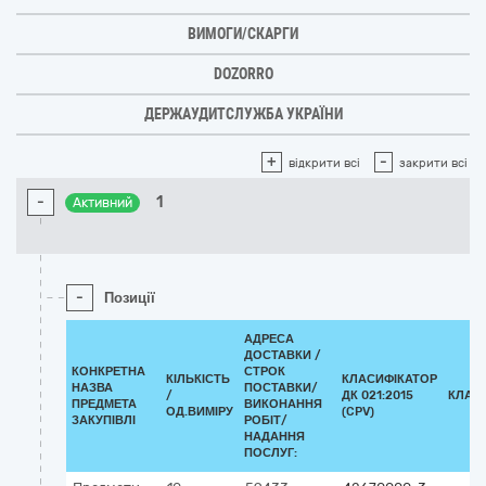
ВИМОГИ/СКАРГИ
DOZORRO
ДЕРЖАУДИТСЛУЖБА УКРАЇНИ
+
-
відкрити всі
закрити всі
-
1
Активний
-
Позиції
АДРЕСА
ДОСТАВКИ /
КОНКРЕТНА
СТРОК
КІЛЬКІСТЬ
КЛАСИФІКАТОР
НАЗВА
ПОСТАВКИ/
/
ДК 021:2015
КЛАС
ПРЕДМЕТА
ВИКОНАННЯ
ОД.ВИМІРУ
(CPV)
ЗАКУПІВЛІ
РОБІТ/
НАДАННЯ
ПОСЛУГ: