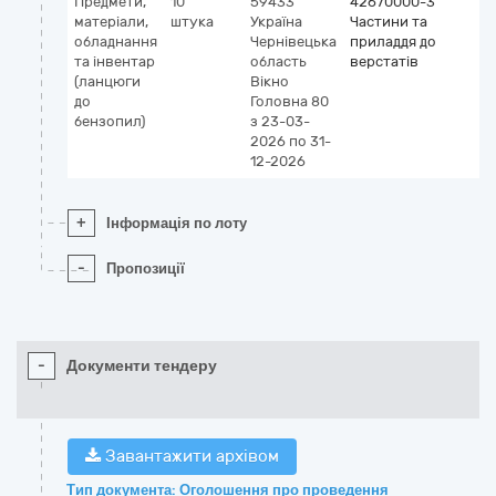
Предмети,
10
59433
42670000-3
матеріали,
штука
Україна
Частини та
обладнання
Чернівецька
приладдя до
та інвентар
область
верстатів
(ланцюги
Вікно
до
Головна 80
бензопил)
з 23-03-
2026
по 31-
12-2026
+
Інформація по лоту
-
Пропозиції
-
Документи тендеру
Завантажити архівом
Тип документа: Оголошення про проведення