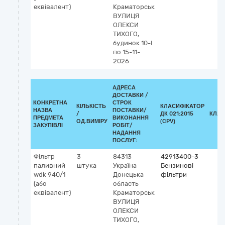
еквівалент)
Краматорськ
ВУЛИЦЯ
ОЛЕКСИ
ТИХОГО,
будинок 10-І
по 15-11-
2026
АДРЕСА
ДОСТАВКИ /
КОНКРЕТНА
СТРОК
КІЛЬКІСТЬ
КЛАСИФІКАТОР
НАЗВА
ПОСТАВКИ/
/
ДК 021:2015
КЛАС
ПРЕДМЕТА
ВИКОНАННЯ
ОД.ВИМІРУ
(CPV)
ЗАКУПІВЛІ
РОБІТ/
НАДАННЯ
ПОСЛУГ:
Фільтр
3
84313
42913400-3
паливний
штука
Україна
Бензинові
wdk 940/1
Донецька
фільтри
(або
область
еквівалент)
Краматорськ
ВУЛИЦЯ
ОЛЕКСИ
ТИХОГО,