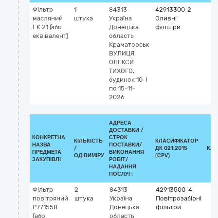
Фільтр
1
84313
42913300-2
масляний
штука
Україна
Оливні
ЕК.21 (або
Донецька
фільтри
еквівалент)
область
Краматорськ
ВУЛИЦЯ
ОЛЕКСИ
ТИХОГО,
будинок 10-І
по 15-11-
2026
АДРЕСА
ДОСТАВКИ /
КОНКРЕТНА
СТРОК
КІЛЬКІСТЬ
КЛАСИФІКАТОР
НАЗВА
ПОСТАВКИ/
/
ДК 021:2015
КЛА
ПРЕДМЕТА
ВИКОНАННЯ
ОД.ВИМІРУ
(CPV)
ЗАКУПІВЛІ
РОБІТ/
НАДАННЯ
ПОСЛУГ:
Фільтр
2
84313
42913500-4
повітряний
штука
Україна
Повітрозабірні
P771558
Донецька
фільтри
(або
область