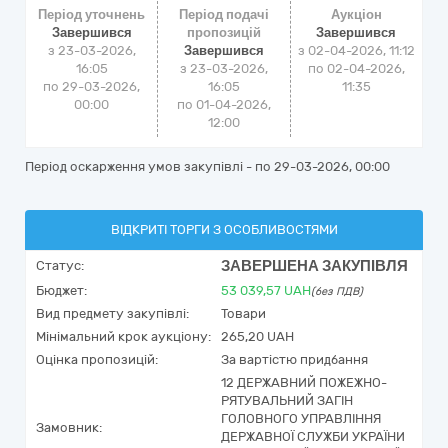
Період уточнень
Період подачі
Аукціон
Завершився
пропозицій
Завершився
з 23-03-2026,
Завершився
з
02-04-2026, 11:12
16:05
з 23-03-2026,
по
02-04-2026,
по 29-03-2026,
16:05
11:35
00:00
по 01-04-2026,
12:00
Період оскарження умов закупівлі - по
29-03-2026, 00:00
ВІДКРИТІ ТОРГИ З ОСОБЛИВОСТЯМИ
ЗАВЕРШЕНА ЗАКУПІВЛЯ
Статус:
Бюджет:
53 039,57
UAH
(без ПДВ)
Вид предмету закупівлі:
Товари
Мінімальний крок аукціону:
265,20 UAH
Оцінка пропозицій:
За вартістю придбання
12 ДЕРЖАВНИЙ ПОЖЕЖНО-
РЯТУВАЛЬНИЙ ЗАГІН
ГОЛОВНОГО УПРАВЛІННЯ
Замовник:
ДЕРЖАВНОЇ СЛУЖБИ УКРАЇНИ