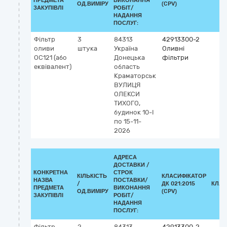
ПРЕДМЕТА
ВИКОНАННЯ
ОД.ВИМІРУ
(CPV)
ЗАКУПІВЛІ
РОБІТ/
НАДАННЯ
ПОСЛУГ:
Фільтр
3
84313
42913300-2
оливи
штука
Україна
Оливні
OC121 (або
Донецька
фільтри
еквівалент)
область
Краматорськ
ВУЛИЦЯ
ОЛЕКСИ
ТИХОГО,
будинок 10-І
по 15-11-
2026
АДРЕСА
ДОСТАВКИ /
КОНКРЕТНА
СТРОК
КІЛЬКІСТЬ
КЛАСИФІКАТОР
НАЗВА
ПОСТАВКИ/
/
ДК 021:2015
КЛАС
ПРЕДМЕТА
ВИКОНАННЯ
ОД.ВИМІРУ
(CPV)
ЗАКУПІВЛІ
РОБІТ/
НАДАННЯ
ПОСЛУГ:
Фільтр
2
84313
42913300-2