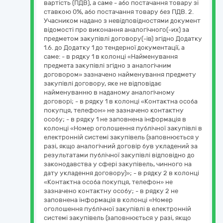
вартість (ПДВ), а саме - або постачання товару зі
ставкою 0%, або постачання товару без ПДВ. 2.
Учасником надано з невідповідностями документ
відомості про виконання аналогічного(-их) за
предметом закупівлі договору(-ів) згідно Додатку
1.6. до Додатку 1 до тендерної документації, а
саме: - в рядку 1 в колонці «Найменування
предмета закупівлі згідно з аналогічним
договором» зазначено найменування предмету
закупівлі договору, яке не відповідає
найменуванню в наданому аналогічному
договорі; - в рядку 1 в колонці «Контактна особа
покупця, телефон» не зазначено контактну
особу; - в рядку 1 не заповнена інформація в
колонці «Номер оголошення публічної закупівлі в
електронній системі закупівель (заповнюється у
разі, якщо аналогічний договір був укладений за
результатами публічної закупівлі відповідно до
законодавства у сфері закупівель, чинного на
дату укладення договору)»; - в рядку 2 в колонці
«Контактна особа покупця, телефон» не
зазначено контактну особу; - в рядку 2 не
заповнена інформація в колонці «Номер
оголошення публічної закупівлі в електронній
системі закупівель (заповнюється у разі, якщо