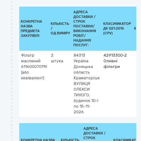
АДРЕСА
ДОСТАВКИ /
КОНКРЕТНА
СТРОК
КІЛЬКІСТЬ
КЛАСИФІКАТОР
НАЗВА
ПОСТАВКИ/
/
ДК 021:2015
КЛ
ПРЕДМЕТА
ВИКОНАННЯ
ОД.ВИМІРУ
(CPV)
ЗАКУПІВЛІ
РОБІТ/
НАДАННЯ
ПОСЛУГ:
Фільтр
2
84313
42913300-2
масляний
штука
Україна
Оливні
611600070119
Донецька
фільтри
(або
область
еквівалент)
Краматорськ
ВУЛИЦЯ
ОЛЕКСИ
ТИХОГО,
будинок 10-І
по 15-11-
2026
АДРЕСА
ДОСТАВКИ /
СТРОК
КОНКРЕТНА НАЗВА
КІЛЬКІСТЬ
КЛАСИФІКАТОР