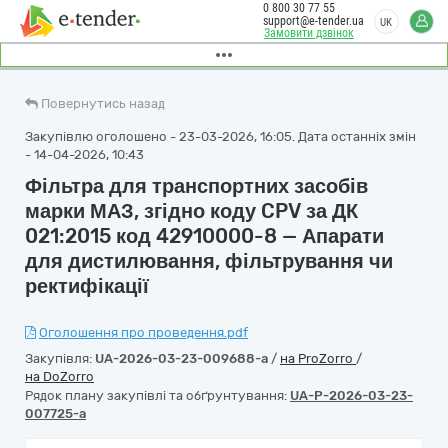
0 800 30 77 55
support@e-tender.ua
UK
Замовити дзвінок
Повернутись назад
Закупівлю оголошено - 23-03-2026, 16:05. Дата останніх змін
- 14-04-2026, 10:43
Фільтра для транспортних засобів
марки МАЗ, згідно коду CPV за ДК
021:2015 код 42910000-8 — Апарати
для дистилювання, фільтрування чи
ректифікації
Оголошення про проведення.pdf
Закупівля:
UA-2026-03-23-009688-a
/
на ProZorro
/
на DoZorro
Рядок плану закупівлі та обґрунтування:
UA-P-2026-03-23-
007725-a