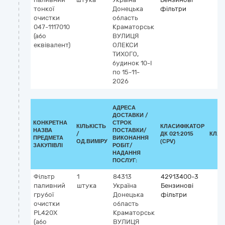
тонкої
Донецька
фільтри
очистки
область
047-1117010
Краматорськ
(або
ВУЛИЦЯ
еквівалент)
ОЛЕКСИ
ТИХОГО,
будинок 10-І
по 15-11-
2026
АДРЕСА
ДОСТАВКИ /
КОНКРЕТНА
СТРОК
КІЛЬКІСТЬ
КЛАСИФІКАТОР
НАЗВА
ПОСТАВКИ/
/
ДК 021:2015
КЛАС
ПРЕДМЕТА
ВИКОНАННЯ
ОД.ВИМІРУ
(CPV)
ЗАКУПІВЛІ
РОБІТ/
НАДАННЯ
ПОСЛУГ:
Фільтр
1
84313
42913400-3
паливний
штука
Україна
Бензинові
грубої
Донецька
фільтри
очистки
область
PL420X
Краматорськ
(або
ВУЛИЦЯ