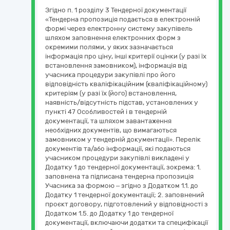
Згідно п. 1 розділу 3 Тендерної документації
«Тендерна пропозиція подається в електронній
формі через електронну систему закупівель
шляхом заповнення електронних форм з
окремими полями, у яких зазначається
інформація про ціну, інші критерії оцінки (у разі їх
встановлення замовником), інформація від
учасника процедури закупівлі про його
відповідність кваліфікаційним (кваліфікаційному)
критеріям (у разі їх (його) встановлення,
наявність/відсутність підстав, установлених у
пункті 47 Особливостей і в тендерній
документації, та шляхом завантаження
необхідних документів, що вимагаються
замовником у тендерній документації». Перелік
документів та/або інформації, які подаються
учасником процедури закупівлі викладені у
Додатку 1 до тендерної документації, зокрема: 1.
заповнена та підписана тендерна пропозиція
Учасника за формою – згідно з Додатком 1.1. до
Додатку 1 тендерної документації; 2. заповнений
проєкт договору, підготовлений у відповідності з
Додатком 1.5. до Додатку 1 до тендерної
документації, включаючи додатки та специфікації