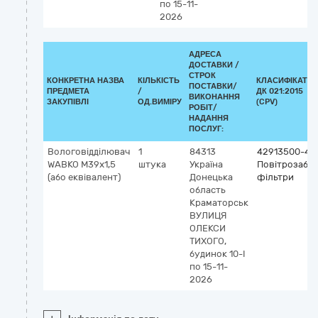
по 15-11-
2026
АДРЕСА
ДОСТАВКИ /
СТРОК
КОНКРЕТНА НАЗВА
КІЛЬКІСТЬ
КЛАСИФІКАТО
ПОСТАВКИ/
ПРЕДМЕТА
/
ДК 021:2015
ВИКОНАННЯ
ЗАКУПІВЛІ
ОД.ВИМІРУ
(CPV)
РОБІТ/
НАДАННЯ
ПОСЛУГ:
Вологовідділювач
1
84313
42913500-4
WABKO M39x1,5
штука
Україна
Повітрозабір
(або еквівалент)
Донецька
фільтри
область
Краматорськ
ВУЛИЦЯ
ОЛЕКСИ
ТИХОГО,
будинок 10-І
по 15-11-
2026