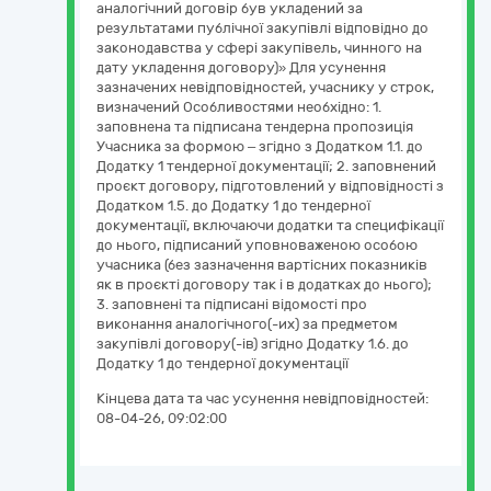
аналогічний договір був укладений за
результатами публічної закупівлі відповідно до
законодавства у сфері закупівель, чинного на
дату укладення договору)» Для усунення
зазначених невідповідностей, учаснику у строк,
визначений Особливостями необхідно: 1.
заповнена та підписана тендерна пропозиція
Учасника за формою – згідно з Додатком 1.1. до
Додатку 1 тендерної документації; 2. заповнений
проєкт договору, підготовлений у відповідності з
Додатком 1.5. до Додатку 1 до тендерної
документації, включаючи додатки та специфікації
до нього, підписаний уповноваженою особою
учасника (без зазначення вартісних показників
як в проєкті договору так і в додатках до нього);
3. заповнені та підписані відомості про
виконання аналогічного(-их) за предметом
закупівлі договору(-ів) згідно Додатку 1.6. до
Додатку 1 до тендерної документації
Кінцева дата та час усунення невідповідностей:
08-04-26, 09:02:00