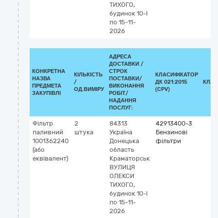
ТИХОГО,
будинок 10-І
по 15-11-
2026
АДРЕСА
ДОСТАВКИ /
КОНКРЕТНА
СТРОК
КІЛЬКІСТЬ
КЛАСИФІКАТОР
НАЗВА
ПОСТАВКИ/
/
ДК 021:2015
КЛАС
ПРЕДМЕТА
ВИКОНАННЯ
ОД.ВИМІРУ
(CPV)
ЗАКУПІВЛІ
РОБІТ/
НАДАННЯ
ПОСЛУГ:
Фільтр
2
84313
42913400-3
паливний
штука
Україна
Бензинові
1001362240
Донецька
фільтри
(або
область
еквівалент)
Краматорськ
ВУЛИЦЯ
ОЛЕКСИ
ТИХОГО,
будинок 10-І
по 15-11-
2026