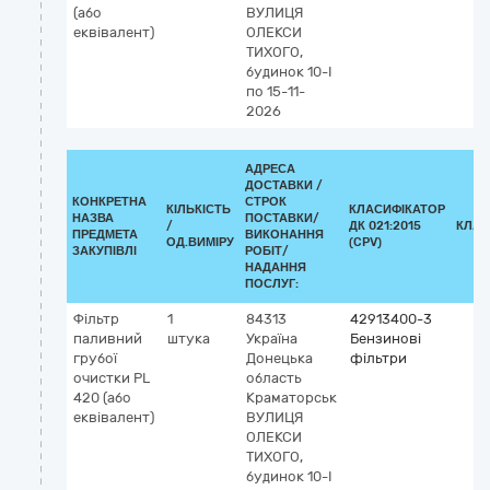
(або
ВУЛИЦЯ
еквівалент)
ОЛЕКСИ
ТИХОГО,
будинок 10-І
по 15-11-
2026
АДРЕСА
ДОСТАВКИ /
КОНКРЕТНА
СТРОК
КІЛЬКІСТЬ
КЛАСИФІКАТОР
НАЗВА
ПОСТАВКИ/
/
ДК 021:2015
КЛАС
ПРЕДМЕТА
ВИКОНАННЯ
ОД.ВИМІРУ
(CPV)
ЗАКУПІВЛІ
РОБІТ/
НАДАННЯ
ПОСЛУГ:
Фільтр
1
84313
42913400-3
паливний
штука
Україна
Бензинові
грубої
Донецька
фільтри
очистки PL
область
420 (або
Краматорськ
еквівалент)
ВУЛИЦЯ
ОЛЕКСИ
ТИХОГО,
будинок 10-І