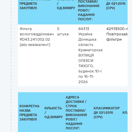
ПОСТАВКИ/
ПРЕДМЕТА
/
ДК 021:2015
ВИКОНАННЯ
ЗАКУПІВЛІ
ОД.ВИМІРУ
(CPV)
РОБІТ/
НАДАННЯ
ПОСЛУГ:
Фільтр
5
84313
42913500-4
вологовідділювач
штука
Україна
Повітрозабір
RD43.241.002.02
Донецька
фільтри
(або еквівалент)
область
Краматорськ
ВУЛИЦЯ
ОЛЕКСИ
ТИХОГО,
будинок 10-І
по 15-11-
2026
АДРЕСА
ДОСТАВКИ /
КОНКРЕТНА
СТРОК
КІЛЬКІСТЬ
КЛАСИФІКАТОР
НАЗВА
ПОСТАВКИ/
/
ДК 021:2015
КЛАС
ПРЕДМЕТА
ВИКОНАННЯ
ОД.ВИМІРУ
(CPV)
ЗАКУПІВЛІ
РОБІТ/
НАДАННЯ
ПОСЛУГ: