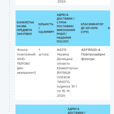
2026
АДРЕСА
ДОСТАВКИ /
КОНКРЕТНА
СТРОК
КІЛЬКІСТЬ
КЛАСИФІКАТОР
НАЗВА
ПОСТАВКИ/
/
ДК 021:2015
КЛА
ПРЕДМЕТА
ВИКОНАННЯ
ОД.ВИМІРУ
(CPV)
ЗАКУПІВЛІ
РОБІТ/
НАДАННЯ
ПОСЛУГ:
Фільтр
1
84313
42913500-4
повітряний
штука
Україна
Повітрозабірні
6510-
Донецька
фільтри
1109080
область
(або
Краматорськ
еквівалент)
ВУЛИЦЯ
ОЛЕКСИ
ТИХОГО,
будинок 10-І
по 15-11-
2026
АДРЕСА
ДОСТАВКИ /