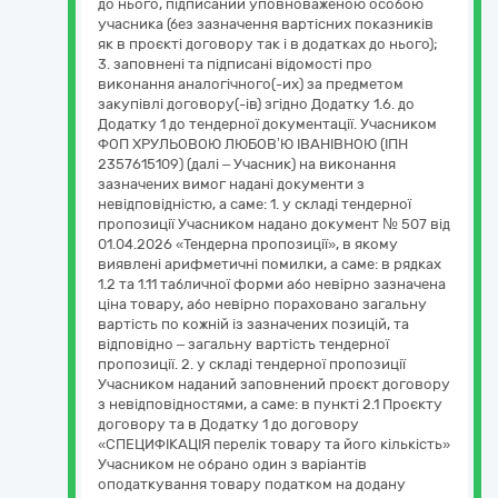
до нього, підписаний уповноваженою особою
учасника (без зазначення вартісних показників
як в проєкті договору так і в додатках до нього);
3. заповнені та підписані відомості про
виконання аналогічного(-их) за предметом
закупівлі договору(-ів) згідно Додатку 1.6. до
Додатку 1 до тендерної документації. Учасником
ФОП ХРУЛЬОВОЮ ЛЮБОВ’Ю ІВАНІВНОЮ (ІПН
2357615109) (далі – Учасник) на виконання
зазначених вимог надані документи з
невідповідністю, а саме: 1. у складі тендерної
пропозиції Учасником надано документ № 507 від
01.04.2026 «Тендерна пропозиції», в якому
виявлені арифметичні помилки, а саме: в рядках
1.2 та 1.11 табличної форми або невірно зазначена
ціна товару, або невірно пораховано загальну
вартість по кожній із зазначених позицій, та
відповідно – загальну вартість тендерної
пропозиції. 2. у складі тендерної пропозиції
Учасником наданий заповнений проєкт договору
з невідповідностями, а саме: в пункті 2.1 Проєкту
договору та в Додатку 1 до договору
«СПЕЦИФІКАЦІЯ перелік товару та його кількість»
Учасником не обрано один з варіантів
оподаткування товару податком на додану