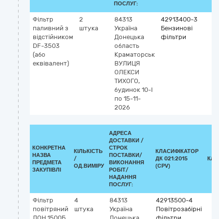
ПОСЛУГ:
Фільтр
2
84313
42913400-3
паливний з
штука
Україна
Бензинові
відстійником
Донецька
фільтри
DF-3503
область
(або
Краматорськ
еквівалент)
ВУЛИЦЯ
ОЛЕКСИ
ТИХОГО,
будинок 10-І
по 15-11-
2026
АДРЕСА
ДОСТАВКИ /
КОНКРЕТНА
СТРОК
КІЛЬКІСТЬ
КЛАСИФІКАТОР
НАЗВА
ПОСТАВКИ/
/
ДК 021:2015
КЛА
ПРЕДМЕТА
ВИКОНАННЯ
ОД.ВИМІРУ
(CPV)
ЗАКУПІВЛІ
РОБІТ/
НАДАННЯ
ПОСЛУГ:
Фільтр
4
84313
42913500-4
повітряний
штука
Україна
Повітрозабірні
ДОН 1500Б
Донецька
фільтри