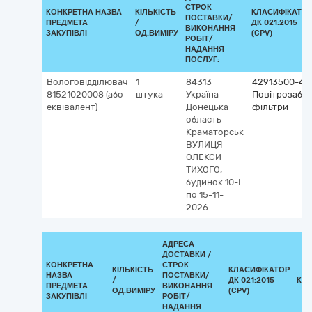
СТРОК
КОНКРЕТНА НАЗВА
КІЛЬКІСТЬ
КЛАСИФІКАТО
ПОСТАВКИ/
ПРЕДМЕТА
/
ДК 021:2015
ВИКОНАННЯ
ЗАКУПІВЛІ
ОД.ВИМІРУ
(CPV)
РОБІТ/
НАДАННЯ
ПОСЛУГ:
Вологовідділювач
1
84313
42913500-4
81521020008 (або
штука
Україна
Повітрозабір
еквівалент)
Донецька
фільтри
область
Краматорськ
ВУЛИЦЯ
ОЛЕКСИ
ТИХОГО,
будинок 10-І
по 15-11-
2026
АДРЕСА
ДОСТАВКИ /
КОНКРЕТНА
СТРОК
КІЛЬКІСТЬ
КЛАСИФІКАТОР
НАЗВА
ПОСТАВКИ/
/
ДК 021:2015
КЛ
ПРЕДМЕТА
ВИКОНАННЯ
ОД.ВИМІРУ
(CPV)
ЗАКУПІВЛІ
РОБІТ/
НАДАННЯ