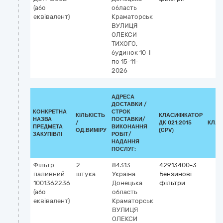
(або
область
еквівалент)
Краматорськ
ВУЛИЦЯ
ОЛЕКСИ
ТИХОГО,
будинок 10-І
по 15-11-
2026
АДРЕСА
ДОСТАВКИ /
КОНКРЕТНА
СТРОК
КІЛЬКІСТЬ
КЛАСИФІКАТОР
НАЗВА
ПОСТАВКИ/
/
ДК 021:2015
КЛАС
ПРЕДМЕТА
ВИКОНАННЯ
ОД.ВИМІРУ
(CPV)
ЗАКУПІВЛІ
РОБІТ/
НАДАННЯ
ПОСЛУГ:
Фільтр
2
84313
42913400-3
паливний
штука
Україна
Бензинові
1001362236
Донецька
фільтри
(або
область
еквівалент)
Краматорськ
ВУЛИЦЯ
ОЛЕКСИ