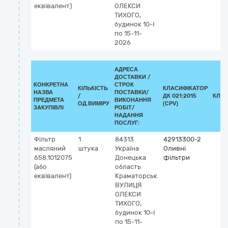
еквівалент)
ОЛЕКСИ
ТИХОГО,
будинок 10-І
по 15-11-
2026
АДРЕСА
ДОСТАВКИ /
КОНКРЕТНА
СТРОК
КІЛЬКІСТЬ
КЛАСИФІКАТОР
НАЗВА
ПОСТАВКИ/
/
ДК 021:2015
КЛАС
ПРЕДМЕТА
ВИКОНАННЯ
ОД.ВИМІРУ
(CPV)
ЗАКУПІВЛІ
РОБІТ/
НАДАННЯ
ПОСЛУГ:
Фільтр
1
84313
42913300-2
масляний
штука
Україна
Оливні
658.1012075
Донецька
фільтри
(або
область
еквівалент)
Краматорськ
ВУЛИЦЯ
ОЛЕКСИ
ТИХОГО,
будинок 10-І
по 15-11-