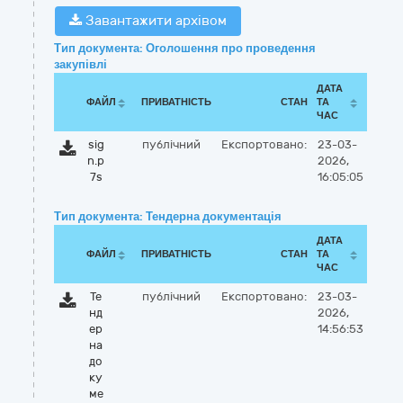
Завантажити архівом
Тип документа: Оголошення про проведення
закупівлі
ДАТА
ФАЙЛ
ПРИВАТНІСТЬ
СТАН
ТА
ЧАС
sig
публічний
Експортовано:
23-03-
n.p
2026,
7s
16:05:05
Тип документа: Тендерна документація
ДАТА
ФАЙЛ
ПРИВАТНІСТЬ
СТАН
ТА
ЧАС
Те
публічний
Експортовано:
23-03-
нд
2026,
ер
14:56:53
на
до
ку
ме