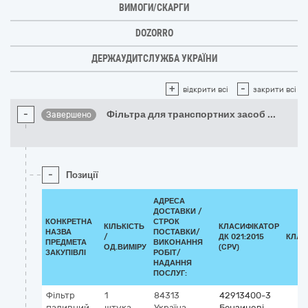
ВИМОГИ/СКАРГИ
DOZORRO
ДЕРЖАУДИТСЛУЖБА УКРАЇНИ
+
-
відкрити всі
закрити всі
-
Фільтра для транспортних засоб
...
Завершено
-
Позиції
АДРЕСА
ДОСТАВКИ /
КОНКРЕТНА
СТРОК
КІЛЬКІСТЬ
КЛАСИФІКАТОР
НАЗВА
ПОСТАВКИ/
/
ДК 021:2015
КЛАС
ПРЕДМЕТА
ВИКОНАННЯ
ОД.ВИМІРУ
(CPV)
ЗАКУПІВЛІ
РОБІТ/
НАДАННЯ
ПОСЛУГ:
Фільтр
1
84313
42913400-3
паливний
штука
Україна
Бензинові