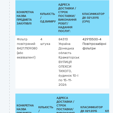
АДРЕСА
ДОСТАВКИ /
КОНКРЕТНА
СТРОК
КІЛЬКІСТЬ
КЛАСИФІКАТОР
НАЗВА
ПОСТАВКИ/
/
ДК 021:2015
КЛ
ПРЕДМЕТА
ВИКОНАННЯ
ОД.ВИМІРУ
(CPV)
ЗАКУПІВЛІ
РОБІТ/
НАДАННЯ
ПОСЛУГ:
Фільтр
4
84313
42913500-4
повітряний
штука
Україна
Повітрозабірні
8421.1109080
Донецька
фільтри
(або
область
еквівалент)
Краматорськ
ВУЛИЦЯ
ОЛЕКСИ
ТИХОГО,
будинок 10-І
по 15-11-
2026
АДРЕСА
ДОСТАВКИ /
КОНКРЕТНА
СТРОК
КІЛЬКІСТЬ
КЛАСИФІКАТОР
НАЗВА
ПОСТАВКИ/
/
ДК 021:2015
КЛАС