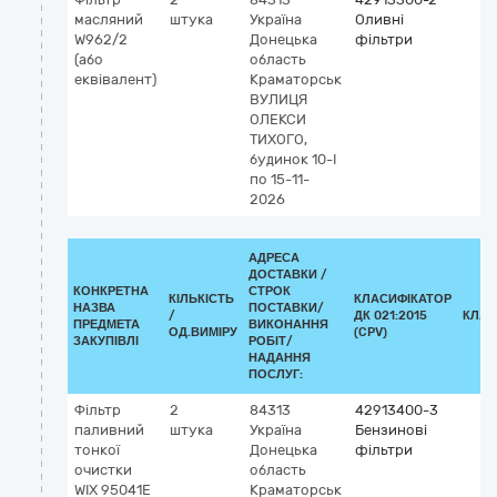
масляний
штука
Україна
Оливні
W962/2
Донецька
фільтри
(або
область
еквівалент)
Краматорськ
ВУЛИЦЯ
ОЛЕКСИ
ТИХОГО,
будинок 10-І
по 15-11-
2026
АДРЕСА
ДОСТАВКИ /
КОНКРЕТНА
СТРОК
КІЛЬКІСТЬ
КЛАСИФІКАТОР
НАЗВА
ПОСТАВКИ/
/
ДК 021:2015
КЛАС
ПРЕДМЕТА
ВИКОНАННЯ
ОД.ВИМІРУ
(CPV)
ЗАКУПІВЛІ
РОБІТ/
НАДАННЯ
ПОСЛУГ:
Фільтр
2
84313
42913400-3
паливний
штука
Україна
Бензинові
тонкої
Донецька
фільтри
очистки
область
WIX 95041E
Краматорськ