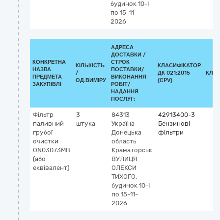
будинок 10-І
по 15-11-
2026
АДРЕСА
ДОСТАВКИ /
КОНКРЕТНА
СТРОК
КІЛЬКІСТЬ
КЛАСИФІКАТОР
НАЗВА
ПОСТАВКИ/
/
ДК 021:2015
КЛА
ПРЕДМЕТА
ВИКОНАННЯ
ОД.ВИМІРУ
(CPV)
ЗАКУПІВЛІ
РОБІТ/
НАДАННЯ
ПОСЛУГ:
Фільтр
3
84313
42913400-3
паливний
штука
Україна
Бензинові
грубої
Донецька
фільтри
очистки
область
ON03073MB
Краматорськ
(або
ВУЛИЦЯ
еквівалент)
ОЛЕКСИ
ТИХОГО,
будинок 10-І
по 15-11-
2026