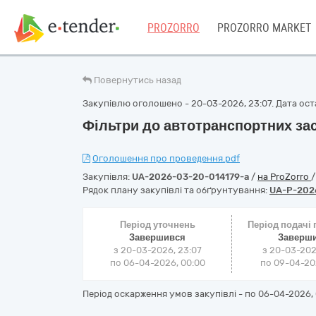
PROZORRO
PROZORRO MARKET
Повернутись назад
Закупівлю оголошено - 20-03-2026, 23:07. Дата оста
Фільтри до автотранспортних за
Оголошення про проведення.pdf
Закупівля:
UA-2026-03-20-014179-a
/
на ProZorro
Рядок плану закупівлі та обґрунтування:
UA-P-202
Період уточнень
Період подачі
Завершився
Заверш
з 20-03-2026, 23:07
з 20-03-202
по 06-04-2026, 00:00
по 09-04-202
Період оскарження умов закупівлі - по
06-04-2026, 