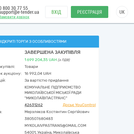
0 800 30 77 55
support@e-tender.ua
ВХІД
РЕЄСТРАЦІЯ
UK
Замовити дзвінок
ВІДКРИТІ ТОРГИ З ОСОБЛИВОСТЯМИ
ЗАВЕРШЕНА ЗАКУПІВЛЯ
1 699 204,35
UAH
(з ПДВ)
купівлі:
Товари
к аукціону:
16 992,04 UAH
ій:
За вартістю придбання
КОМУНАЛЬНЕ ПІДПРИЄМСТВО
МИКОЛАЇВСЬКОЇ МІСЬКОЇ РАДИ
"МИКОЛАЇВПАСТРАНС"
42631262
Досьє YouControl
а:
Мерзляков Костянтин Сергійович
380507680483
MYKOLAIVPASTRANS@GMAIL.COM
54001,
Україна
,
Миколаївська