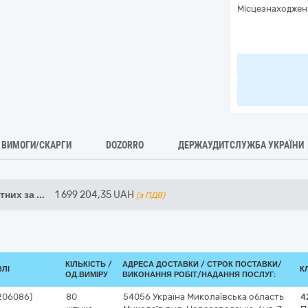
Місцезнаходжен
ВИМОГИ/СКАРГИ
DOZORRO
ДЕРЖАУДИТСЛУЖБА УКРАЇНИ
тних за
...
1 699 204,35
UAH
(з ПДВ)
КІЛЬКІСТЬ /
АДРЕСА ДОСТАВКИ /
СТРОК ПОСТАВКИ/
ВЛІ
К
ОД.ВИМІРУ
ВИКОНАННЯ РОБІТ/НАДАННЯ ПОСЛУГ:
206086)
80
54056
Україна
Миколаївська область
4