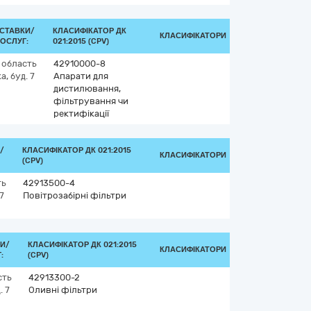
СТАВКИ/
КЛАСИФІКАТОР ДК
КЛАСИФІКАТОРИ
ОСЛУГ:
021:2015 (CPV)
 область
42910000-8
, буд. 7
Апарати для
дистилювання,
фільтрування чи
ректифікації
/
КЛАСИФІКАТОР ДК 021:2015
КЛАСИФІКАТОРИ
(CPV)
ть
42913500-4
7
Повітрозабірні фільтри
И/
КЛАСИФІКАТОР ДК 021:2015
КЛАСИФІКАТОРИ
:
(CPV)
сть
42913300-2
. 7
Оливні фільтри