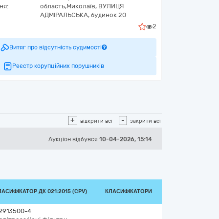
ня:
область,
Миколаїв,
ВУЛИЦЯ
АДМІРАЛЬСЬКА, будинок 20
2
Витяг про відсутність судимості
Реєстр корупційних порушників
+
-
відкрити всі
закрити всі
Аукціон відбувся
10-04-2026, 15:14
ЛАСИФІКАТОР ДК 021:2015 (CPV)
КЛАСИФІКАТОРИ
2913500-4