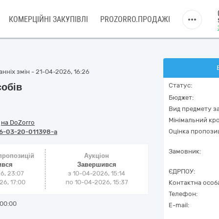
КОМЕРЦІЙНІ ЗАКУПІВЛІ
PROZORRO.ПРОДАЖІ
нніх змін - 21-04-2026, 16:26
собів
Статус:
Бюджет:
Вид предмету за
Мінімальний кро
/
на DoZorro
Оцінка пропозиц
6-03-20-011398-a
Замовник:
 пропозицій
Аукціон
ився
Завершився
ЄДРПОУ:
6, 23:07
з
10-04-2026, 15:14
6, 17:00
по
10-04-2026, 15:37
Контактна особ
Телефон:
00:00
E-mail: