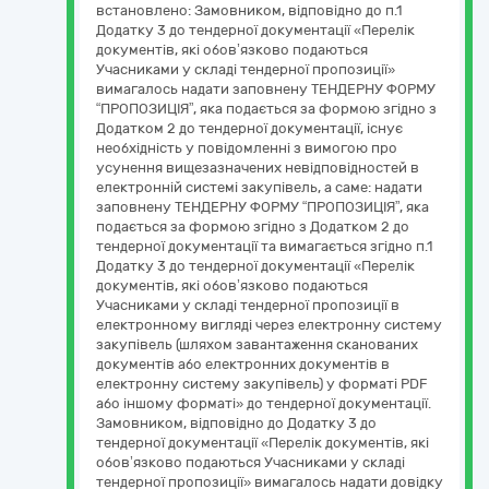
встановлено: Замовником, відповідно до п.1
Додатку 3 до тендерної документації «Перелік
документів, які обов’язково подаються
Учасниками у складі тендерної пропозиції»
вимагалось надати заповнену ТЕНДЕРНУ ФОРМУ
“ПРОПОЗИЦІЯ”, яка подається за формою згідно з
Додатком 2 до тендерної документації, існує
необхідність у повідомленні з вимогою про
усунення вищезазначених невідповідностей в
електронній системі закупівель, а саме: надати
заповнену ТЕНДЕРНУ ФОРМУ “ПРОПОЗИЦІЯ”, яка
подається за формою згідно з Додатком 2 до
тендерної документації та вимагається згідно п.1
Додатку 3 до тендерної документації «Перелік
документів, які обов’язково подаються
Учасниками у складі тендерної пропозиції в
електронному вигляді через електронну систему
закупівель (шляхом завантаження сканованих
документів або електронних документів в
електронну систему закупівель) у форматі PDF
або іншому форматі» до тендерної документації.
Замовником, відповідно до Додатку 3 до
тендерної документації «Перелік документів, які
обов’язково подаються Учасниками у складі
тендерної пропозиції» вимагалось надати довідку