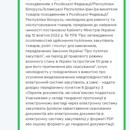
походженням з Російської Федерації/Республіки
Білорусь/Ісламської Республіки Іран (за винятком
товарів походженням з Російської Федерації/
Республіки Білорусь, необхідних для ремонту та
обслуговування товарів, придбаних до набрання
чинності постановою Кабінету Міністрів України
від 12 жовтня 2022 р. № 1178 “Про затвердження
особливостей здійснення публічних закупівель
товарів, робіт і послуг для замовників,
передбачених Законом України “Про публічні
закупівлі”, на період дії правового режиму
воєнного стану в Україні та протягом 90 днів з
дня його припинення або скасування”, існує
необхідність у повідомленні з вимогою про
усунення вищезазначених невідповідностей в
електронній системі закупівель, а саме: - надати
довідку передбачену пунктом 8 Додатку 3
«Перелік документів, які обов’язково подаються
Учасниками у складі тендерної пропозиції в
електронному вигляді через електронну систему
закупівель (шляхом завантаження сканованих
документів або електронних документів в
електронну систему закупівель) у форматі PDF
або іншому форматі» до тендерної документації.