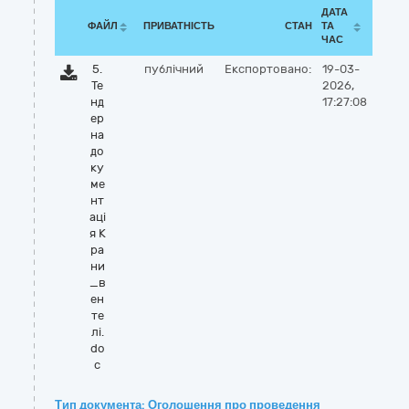
ДАТА
ФАЙЛ
ПРИВАТНІСТЬ
СТАН
ТА
ЧАС
5.
публічний
Експортовано:
19-03-
Те
2026,
нд
17:27:08
ер
на
до
ку
ме
нт
аці
я К
ра
ни
_в
ен
те
лі.
do
c
Тип документа: Оголошення про проведення