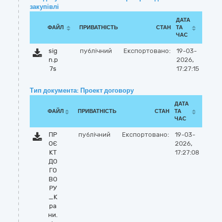
закупівлі
ДАТА
ФАЙЛ
ПРИВАТНІСТЬ
СТАН
ТА
ЧАС
sig
публічний
Експортовано:
19-03-
n.p
2026,
7s
17:27:15
Тип документа: Проект договору
ДАТА
ФАЙЛ
ПРИВАТНІСТЬ
СТАН
ТА
ЧАС
ПР
публічний
Експортовано:
19-03-
ОЄ
2026,
КТ
17:27:08
ДО
ГО
ВО
РУ
_К
ра
ни.