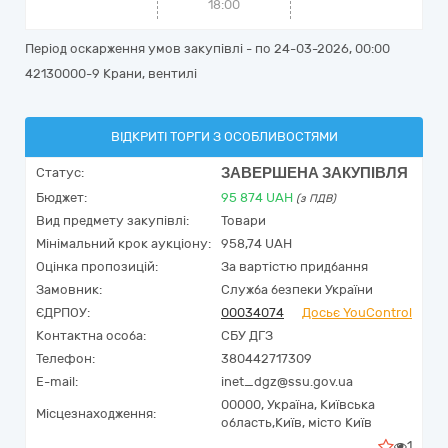
18:00
Період оскарження умов закупівлі - по
24-03-2026, 00:00
42130000-9 Крани, вентилі
ВІДКРИТІ ТОРГИ З ОСОБЛИВОСТЯМИ
ЗАВЕРШЕНА ЗАКУПІВЛЯ
Статус:
Бюджет:
95 874
UAH
(з ПДВ)
Вид предмету закупівлі:
Товари
Мінімальний крок аукціону:
958,74 UAH
Оцінка пропозицій:
За вартістю придбання
Замовник:
Служба безпеки України
ЄДРПОУ:
00034074
Досьє YouControl
Контактна особа:
СБУ ДГЗ
Телефон:
380442717309
E-mail:
inet_dgz@ssu.gov.ua
00000,
Україна
,
Київська
Місцезнаходження:
область,
Київ,
місто Київ
1