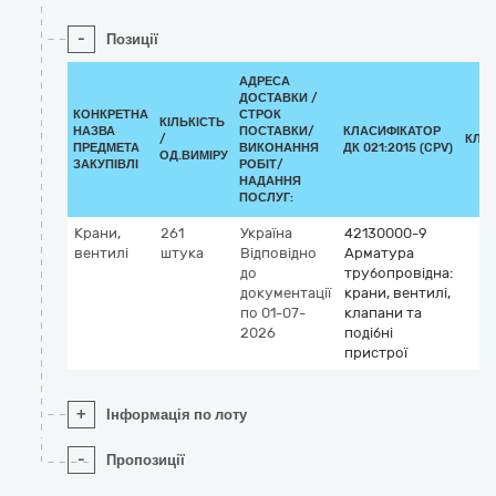
-
Позиції
АДРЕСА
ДОСТАВКИ /
КОНКРЕТНА
СТРОК
КІЛЬКІСТЬ
НАЗВА
ПОСТАВКИ/
КЛАСИФІКАТОР
/
КЛА
ПРЕДМЕТА
ВИКОНАННЯ
ДК 021:2015 (CPV)
ОД.ВИМІРУ
ЗАКУПІВЛІ
РОБІТ/
НАДАННЯ
ПОСЛУГ:
Крани,
261
Україна
42130000-9
вентилі
штука
Відповідно
Арматура
до
трубопровідна:
документації
крани, вентилі,
по 01-07-
клапани та
2026
подібні
пристрої
+
Інформація по лоту
-
Пропозиції