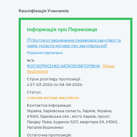
Кваліфікація Учасників
Інформація про Переможця
Протокол визначення переможця закупівлі та
намір укласти договір про закупівлю.pdf
Рішення підписано
Ім'я:
ФОП БОРИСЕНКО НАТАЛІЯ ВІКТОРІВНА
Досьє
YouControl
Строк розгляду пропозиції:
з 27-03-2026 по 04-04-2026
Статус:
учасник виграв закупівлю
Контактна інформація:
Україна
,
Харківська область
,
Харків,
Україна,
61060, Харківська обл., місто Харків, просп.
Ландау Льва, будинок 52Л, квартира 24
,
61060
,
Наталія Борисенко
Остаточна пропозиція: