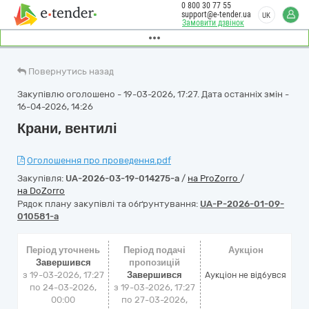
0 800 30 77 55
support@e-tender.ua
UK
Замовити дзвінок
Повернутись назад
Закупівлю оголошено - 19-03-2026, 17:27. Дата останніх змін -
16-04-2026, 14:26
Крани, вентилі
Оголошення про проведення.pdf
Закупівля:
UA-2026-03-19-014275-a
/
на ProZorro
/
на DoZorro
Рядок плану закупівлі та обґрунтування:
UA-P-2026-01-09-
010581-a
Період уточнень
Період подачі
Аукціон
Завершився
пропозицій
з 19-03-2026, 17:27
Завершився
Аукціон не відбувся
по 24-03-2026,
з 19-03-2026, 17:27
00:00
по 27-03-2026,