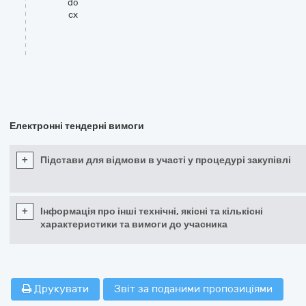
do
cx
Електронні тендерні вимоги
+
Підстави для відмови в участі у процедурі закупівлі
+
Інформація про інші технічні, якісні та кількісні
характеристики та вимоги до учасника
Друкувати
Звіт за поданими пропозиціями