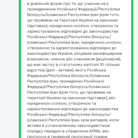
в довільній формі про те, що учасник не є
громадянином Російської Федерації/Республіки
Білорусь/Ісламської Республіки Іран (крім того,
що проживає на території України на законних
підставах); юридичною особою, утвореною та
зареєстрованою відповідно до законодавства
Російської Федерації/Республіки Білорусь/
Ісламської Республіки Іран; юридичною особою,
утвореною та зареєстрованою відповідно до
законодавства України, кінцевим бенефіціарним
власником, членом або учасником (акціонером),
що має частку в статутному капіталі 10 і більше
відсотків (далі - активи), якої є Російська
Федерація/Республіка Білорусь/Ісламська
Республіка Іран, громадянин Російської
Федерації/Республіки Білорусь/Ісламської
Республіки Іран (крім того, що проживає на
території України на законних підставах), або
юридичною особою, утвореною та
зареєстрованою відповідно до законодавства
Російської Федерації/Республіки Білорусь/
Ісламської Республіки Іран, крім випадків, коли
активи в установленому законодавством
порядку передані в управління АРМА; або
пропонує в тендерній пропозиції товари