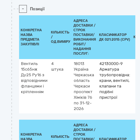
-
Позиції
АДРЕСА
ДОСТАВКИ /
КОНКРЕТНА
СТРОК
КІЛЬКІСТЬ
НАЗВА
ПОСТАВКИ/
КЛАСИФІКАТОР
/
КЛ
ПРЕДМЕТА
ВИКОНАННЯ
ДК 021:2015 (CPV)
ОД.ВИМІРУ
ЗАКУПІВЛІ
РОБІТ/
НАДАННЯ
ПОСЛУГ:
Вентиль
4
18013
42130000-9
15с65нж
штука
Україна
Арматура
Ду25 Ру16 з
Черкаська
трубопровідна:
відповідними
область
крани, вентилі,
фланцями і
Черкаси
клапани та
кріпленням
проспект
подібні
Хіміків 76
пристрої
по 31-12-
2026
АДРЕСА
ДОСТАВКИ /
КОНКРЕТНА
СТРОК
КІЛЬКІСТЬ
НАЗВА
ПОСТАВКИ/
КЛАСИФІКАТОР