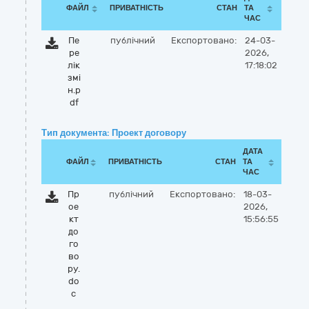
ФАЙЛ
ПРИВАТНІСТЬ
СТАН
ТА
ЧАС
Пе
публічний
Експортовано:
24-03-
ре
2026,
лік
17:18:02
змі
н.p
df
Тип документа: Проект договору
ДАТА
ФАЙЛ
ПРИВАТНІСТЬ
СТАН
ТА
ЧАС
Пр
публічний
Експортовано:
18-03-
ое
2026,
кт
15:56:55
до
го
во
ру.
do
c