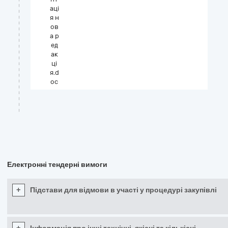
аці
я н
ов
а р
ед
ак
ці
я.d
oc
Електронні тендерні вимоги
+
Підстави для відмови в участі у процедурі закупівлі