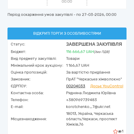
00:00
Період оскарження умов закупівлі - по
27-03-2026, 00:00
ВІДКРИТІ ТОРГИ З ОСОБЛИВОСТЯМИ
ЗАВЕРШЕНА ЗАКУПІВЛЯ
Статус:
Бюджет:
116 666,67
UAH
(без ПДВ)
Вид предмету закупівлі:
Товари
Мінімальний крок аукціону:
1 166,67 UAH
Оцінка пропозицій:
За вартістю придбання
Замовник:
ПрАТ "Черкаське хімволокно"
ЄДРПОУ:
00204033
Досьє YouControl
Контактна особа:
Рядняна Людмила Юріївна
Телефон:
+380969739483
E-mail:
korotchenko_7@ukr.net
18013,
Україна
,
Черкаська
Місцезнаходження:
область,
Черкаси,
проспект
Хіміків,76
1