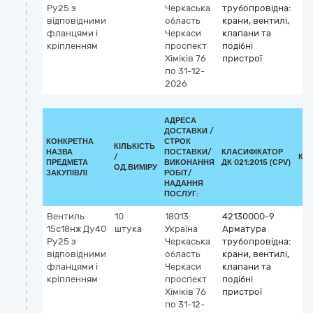
Ру25 з
Черкаська
трубопровідна:
відповідними
область
крани, вентилі,
фланцями і
Черкаси
клапани та
кріпленням
проспект
подібні
Хіміків 76
пристрої
по 31-12-
2026
АДРЕСА
ДОСТАВКИ /
КОНКРЕТНА
СТРОК
КІЛЬКІСТЬ
НАЗВА
ПОСТАВКИ/
КЛАСИФІКАТОР
/
КЛ
ПРЕДМЕТА
ВИКОНАННЯ
ДК 021:2015 (CPV)
ОД.ВИМІРУ
ЗАКУПІВЛІ
РОБІТ/
НАДАННЯ
ПОСЛУГ:
Вентиль
10
18013
42130000-9
15с18нж Ду40
штука
Україна
Арматура
Ру25 з
Черкаська
трубопровідна:
відповідними
область
крани, вентилі,
фланцями і
Черкаси
клапани та
кріпленням
проспект
подібні
Хіміків 76
пристрої
по 31-12-