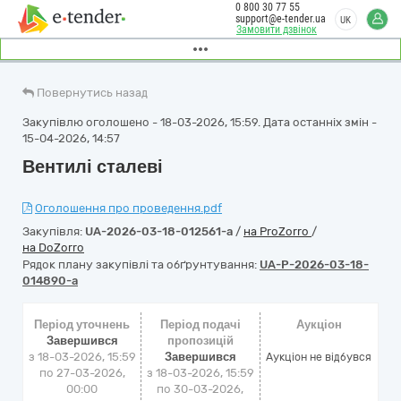
0 800 30 77 55
support@e-tender.ua
UK
Замовити дзвінок
Повернутись назад
Закупівлю оголошено - 18-03-2026, 15:59. Дата останніх змін -
15-04-2026, 14:57
Вентилі сталеві
Оголошення про проведення.pdf
Закупівля:
UA-2026-03-18-012561-a
/
на ProZorro
/
на DoZorro
Рядок плану закупівлі та обґрунтування:
UA-P-2026-03-18-
014890-a
Період уточнень
Період подачі
Аукціон
Завершився
пропозицій
з 18-03-2026, 15:59
Завершився
Аукціон не відбувся
по 27-03-2026,
з 18-03-2026, 15:59
00:00
по 30-03-2026,