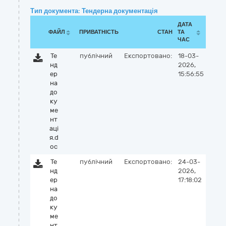
Тип документа: Тендерна документація
ДАТА
ФАЙЛ
ПРИВАТНІСТЬ
СТАН
ТА
ЧАС
Те
публічний
Експортовано:
18-03-
нд
2026,
ер
15:56:55
на
до
ку
ме
нт
аці
я.d
oc
Те
публічний
Експортовано:
24-03-
нд
2026,
ер
17:18:02
на
до
ку
ме
нт