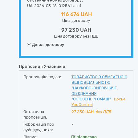
Системний номер договору:
UA-2026-03-18-012561-a-c1
116 676 UAH
Ціна договору
97 230 UAH
Ціна договору без ПДВ
Деталі договору
Пропозиції Учасників
Пропозицію подав:
ТОВАРИСТВО З ОБМЕЖЕНОЮ
ВІДПОВІДАЛЬНІСТЮ
"НАУКОВО-ВИРОБНИЧЕ
ОБ'ЄДНАННЯ
"СОЮЗЕНЕРГОМАШ"
Досьє
YouControl
Остаточна
97 230
UAH,
без ПДВ
пропозиція:
Інформація про
-
субпідрядника:
Підпис:
підписано