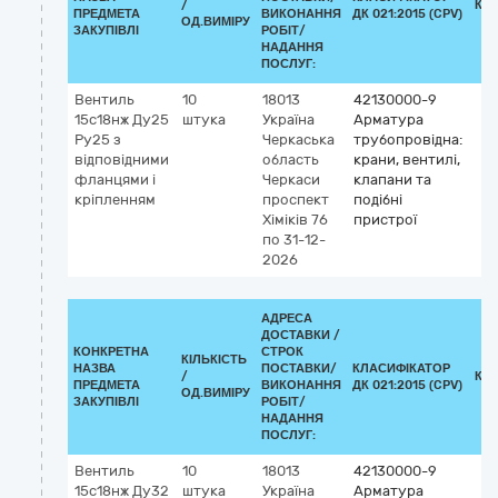
/
КЛ
ПРЕДМЕТА
ВИКОНАННЯ
ДК 021:2015 (CPV)
ОД.ВИМІРУ
ЗАКУПІВЛІ
РОБІТ/
НАДАННЯ
ПОСЛУГ:
Вентиль
10
18013
42130000-9
15с18нж Ду25
штука
Україна
Арматура
Ру25 з
Черкаська
трубопровідна:
відповідними
область
крани, вентилі,
фланцями і
Черкаси
клапани та
кріпленням
проспект
подібні
Хіміків 76
пристрої
по 31-12-
2026
АДРЕСА
ДОСТАВКИ /
КОНКРЕТНА
СТРОК
КІЛЬКІСТЬ
НАЗВА
ПОСТАВКИ/
КЛАСИФІКАТОР
/
КЛ
ПРЕДМЕТА
ВИКОНАННЯ
ДК 021:2015 (CPV)
ОД.ВИМІРУ
ЗАКУПІВЛІ
РОБІТ/
НАДАННЯ
ПОСЛУГ:
Вентиль
10
18013
42130000-9
15с18нж Ду32
штука
Україна
Арматура