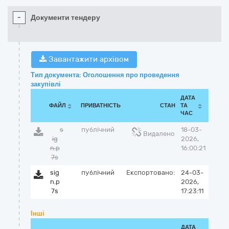
-
Документи тендеру
Завантажити архівом
Тип документа: Оголошення про проведення
закупівлі
ДАТА
ФАЙЛ
ПРИВАТНІСТЬ
СТАН
ТА
ЧАС
s
публічний
18-03-
Видалено
ig
2026,
n.p
16:00:21
7s
sig
публічний
Експортовано:
24-03-
n.p
2026,
7s
17:23:11
Інші
ДАТА