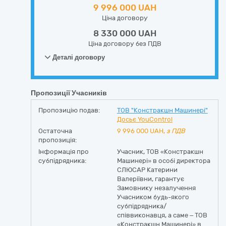
9 996 000 UAH
Ціна договору
8 330 000 UAH
Ціна договору без ПДВ
Деталі договору
Пропозиції Учасників
Пропозицію подав:
ТОВ "Констракшн Машинері"
Досьє YouControl
Остаточна
9 996 000
UAH,
з ПДВ
пропозиція:
Інформація про
Учасник, ТОВ «Констракшн
субпідрядника:
Машинері» в особі директора
СЛЮСАР Катерини
Валеріївни, гарантує
Замовнику незалучення
Учасником будь-якого
субпідрядника/
співвиконавця, а саме – ТОВ
«Констракшн Машинері» в