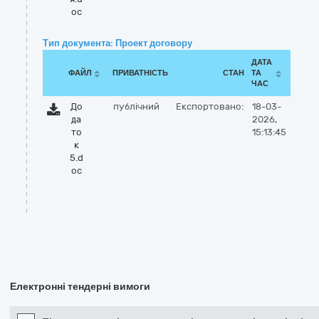
oc
Тип документа: Проект договору
ДАТА
ФАЙЛ
ПРИВАТНІСТЬ
СТАН
ТА
ЧАС
До
публічний
Експортовано:
18-03-
да
2026,
то
15:13:45
к
5.d
oc
Електронні тендерні вимоги