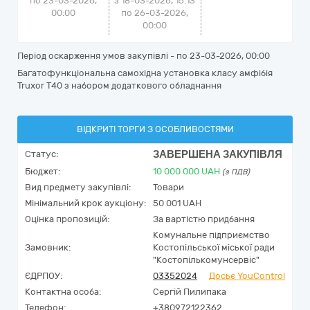
по 23-03-2026,
з 18-03-2026, 15:13
00:00
по 26-03-2026,
00:00
Період оскарження умов закупівлі - по
23-03-2026, 00:00
Багатофункціональна самохідна установка класу амфібія
Truxor Т40 з набором додаткового обладнання
ВІДКРИТІ ТОРГИ З ОСОБЛИВОСТЯМИ
ЗАВЕРШЕНА ЗАКУПІВЛЯ
Статус:
Бюджет:
10 000 000
UAH
(з ПДВ)
Вид предмету закупівлі:
Товари
Мінімальний крок аукціону:
50 001 UAH
Оцінка пропозицій:
За вартістю придбання
Комунальне підприємство
Замовник:
Костопільської міської ради
"Костопількомунсервіс"
ЄДРПОУ:
03352024
Досьє YouControl
Контактна особа:
Сергій Пилипака
Телефон:
+380972122362