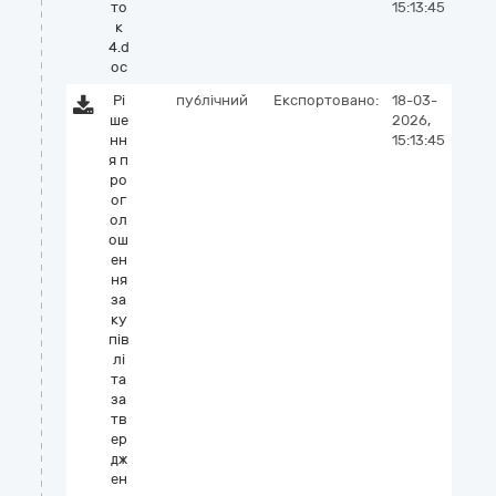
то
15:13:45
к
4.d
oc
Рі
публічний
Експортовано:
18-03-
ше
2026,
нн
15:13:45
я п
ро
ог
ол
ош
ен
ня
за
ку
пів
лі
та
за
тв
ер
дж
ен