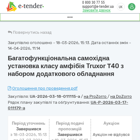
0 800 30 77 55
support@e-tender.ua
UK
Замовити дзвінок
Повернутись назад
Закупівлю оголошено - 18-03-2026, 15:13. Дата останніх змін -
14-04-2026, 11:14
Багатофункціональна самохідна
установка класу амфібія Truxor Т40 з
набором додаткового обладнання
Оголошення про проведення.pdf
Закупівля:
UA-2026-03-18-011115-a
/
на ProZorro
/
на DoZorro
Рядок плану закупівлі та обґрунтування:
UA-P-2026-03-17-
011179-a
Період уточнень
Період подачі
Аукціон
Завершився
пропозицій
з 18-03-2026, 15:13
Завершився
Аукціон не відбувся