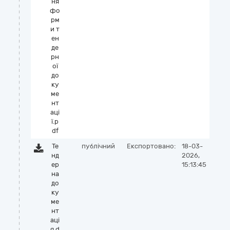
ня
фо
рм
и т
ен
де
рн
ої
до
ку
ме
нт
аці
ї.p
df
Те
публічний
Експортовано:
18-03-
нд
2026,
ер
15:13:45
на
до
ку
ме
нт
аці
я.d