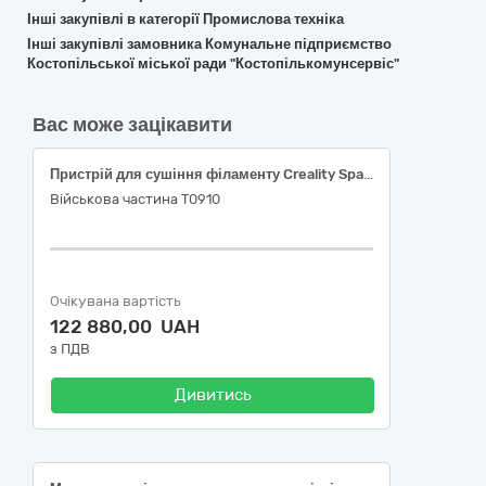
Інші закупівлі в категорії Промислова техніка
Інші закупівлі замовника Комунальне підприємство
Костопільської міської ради "Костопількомунсервіс"
Вас може зацікавити
Пристрій для сушіння філаменту Creality Space Pi Filament Dryer Plus або еквівалент
Військова частина Т0910
Очікувана вартість
122 880,00 UAH
з ПДВ
Дивитись