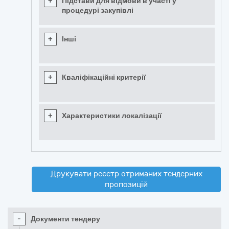
+
Підстави для відмови в участі у
процедурі закупівлі
+
Інші
+
Кваліфікаційні критерії
+
Характеристики локалізації
Друкувати реєстр отриманих тендерних
пропозицій
-
Документи тендеру