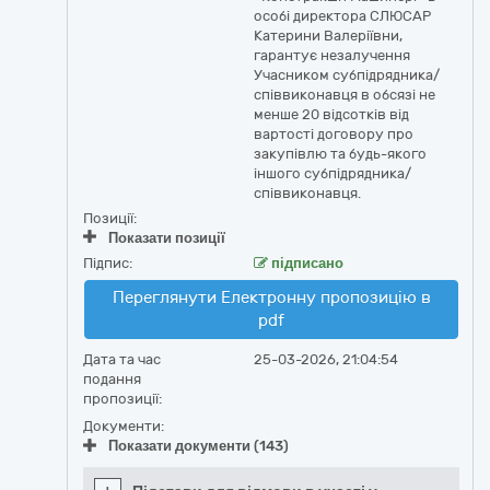
особі директора СЛЮСАР
Катерини Валеріївни,
гарантує незалучення
Учасником субпідрядника/
співвиконавця в обсязі не
менше 20 відсотків від
вартості договору про
закупівлю та будь-якого
іншого субпідрядника/
співвиконавця.
Позиції:
Показати позиції
Підпис:
підписано
Переглянути Електронну пропозицію в
pdf
Дата та час
25-03-2026, 21:04:54
подання
пропозиції:
Документи:
Показати документи (143)