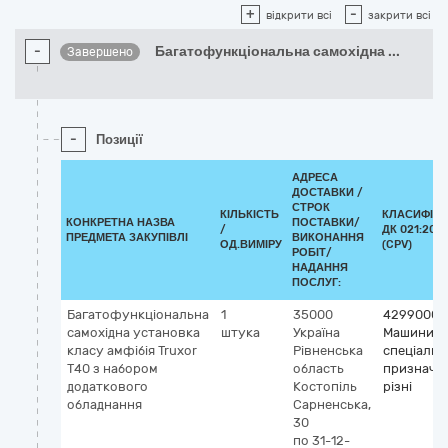
+
-
відкрити всі
закрити всі
-
Багатофункціональна самохідна
...
Завершено
-
Позиції
АДРЕСА
ДОСТАВКИ /
СТРОК
КІЛЬКІСТЬ
КЛАСИФІКА
КОНКРЕТНА НАЗВА
ПОСТАВКИ/
/
ДК 021:2015
ПРЕДМЕТА ЗАКУПІВЛІ
ВИКОНАННЯ
ОД.ВИМІРУ
(CPV)
РОБІТ/
НАДАННЯ
ПОСЛУГ:
Багатофункціональна
1
35000
42990000
самохідна установка
штука
Україна
Машини
класу амфібія Truxor
Рівненська
спеціальн
Т40 з набором
область
призначе
додаткового
Костопіль
різні
обладнання
Сарненська,
30
по 31-12-