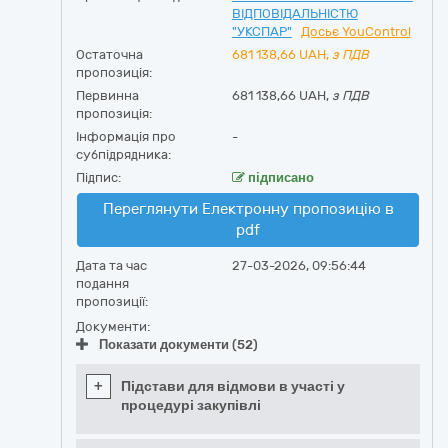
ВІДПОВІДАЛЬНІСТЮ
"УКСПАР"
Досьє YouControl
Остаточна
681 138,66
UAH,
з ПДВ
пропозиція:
Первинна
681 138,66 UAH,
з ПДВ
пропозиція:
Інформація про
-
субпідрядника:
Підпис:
підписано
Переглянути Електронну пропозицію в
pdf
Дата та час
27-03-2026, 09:56:44
подання
пропозиції:
Документи:
Показати документи (52)
+
Підстави для відмови в участі у
процедурі закупівлі