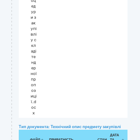
оц
ед
ур
и з
ак
упі
влі
у с
кл
аді
те
нд
ер
ної
пр
оп
оз
иці
ї..d
oc
x
Тип документа: Технічний опис предмету закупівлі
ДАТА
ФАЙЛ
ПРИВАТНІСТЬ
СТАН
ТА