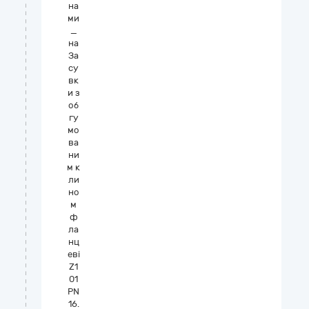
на
ми
_
на
За
су
вк
и з
об
гу
мо
ва
ни
м к
ли
но
м
ф
ла
нц
еві
Z1
01
PN
16.