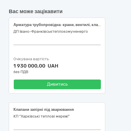
Вас може зацікавити
Арматура трубопровідна: крани, вентилі, клапани та подібні пристрої
ДП Івано-Франківськтеплокомуненерго
Очікувана вартість
1 930 000,00 UAH
без ПДВ
Дивитись
Клапани запірні під зварювання
КП "Харківські теплові мережі"