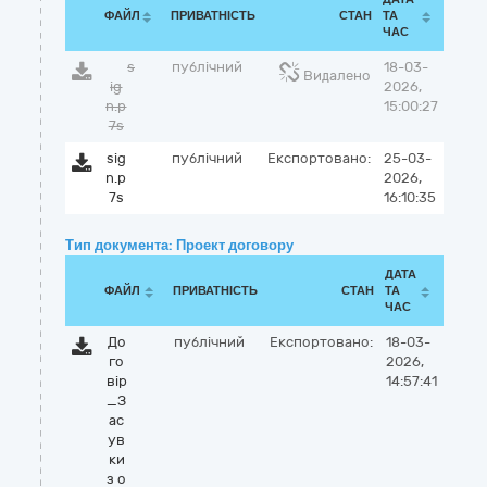
ФАЙЛ
ПРИВАТНІСТЬ
СТАН
ТА
ЧАС
s
публічний
18-03-
Видалено
ig
2026,
n.p
15:00:27
7s
sig
публічний
Експортовано:
25-03-
n.p
2026,
7s
16:10:35
Тип документа: Проект договору
ДАТА
ФАЙЛ
ПРИВАТНІСТЬ
СТАН
ТА
ЧАС
До
публічний
Експортовано:
18-03-
го
2026,
вір
14:57:41
_З
ас
ув
ки
з о