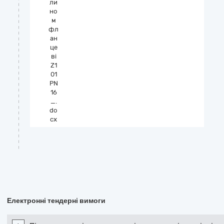
ли
но
м
фл
ан
це
ві
Z1
01
PN
16
_.
do
cx
Електронні тендерні вимоги