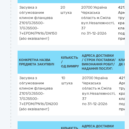
Засувка з
20
20700
Україна
42130
обгумованим
штука
Черкаська
Арма
клином фланцева
область
м.Сміла
трубо
Z101/GJS500-
вул.Незалежності,
крани
7/GJS500-
37
клапа
7+EPDM/PN16/DN150
по 31-12-2026
подібн
(або еквівалент)
прист
АДРЕСА ДОСТАВКИ
КІЛЬКІСТЬ
КОНКРЕТНА НАЗВА
/
СТРОК ПОСТАВКИ/
КЛАС
/
ПРЕДМЕТА ЗАКУПІВЛІ
ВИКОНАННЯ РОБІТ/
ДК 021
ОД.ВИМІРУ
НАДАННЯ ПОСЛУГ:
Засувка з
10
20700
Україна
4213
обгумованим
штука
Черкаська
Арма
клином фланцева
область
м.Сміла
трубо
Z101/GJS500-
вул.Незалежності,
крани
7/GJS500-
37
клапа
7+EPDM/PN16/DN200
по 31-12-2026
подіб
(або еквівалент)
прис
АДРЕСА ДОСТАВКИ
КІЛЬКІСТЬ