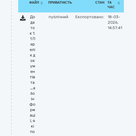
ФАЙЛ
ПРИВАТНІСТЬ
СТАН
ТА
ЧАС
До
публічний
Експортовано:
18-03-
да
2026,
то
14:57:41
к 1.
1 П
ер
елі
к д
ок
ум
ен
тів
та
_а
бо
ін
фо
рм
аці
ї, я
кі
по