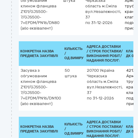
обгумованим
штука
Черкаська
Армат
клином фланцева
область
м.Сміла
трубоп
Z101/GJS500-
вул.Незалежності,
крани,
7/GJS500-
37
клапан
7+EPDM/PN16/DN80
по 31-12-2026
подібн
(або еквівалент)
пристр
АДРЕСА ДОСТАВКИ
КІЛЬКІСТЬ
КОНКРЕТНА НАЗВА
/
СТРОК ПОСТАВКИ/
КЛАСИ
/
ПРЕДМЕТА ЗАКУПІВЛІ
ВИКОНАННЯ РОБІТ/
ДК 021
ОД.ВИМІРУ
НАДАННЯ ПОСЛУГ:
Засувка з
50
20700
Україна
42130
обгумованим
штука
Черкаська
Арма
клином фланцева
область
м.Сміла
трубо
Z101/GJS500-
вул.Незалежності,
крани
7/GJS500-
37
клапа
7+EPDM/PN16/DN100
по 31-12-2026
подібн
(або еквівалент)
прист
АДРЕСА ДОСТАВКИ
КІЛЬКІСТЬ
КОНКРЕТНА НАЗВА
/
СТРОК ПОСТАВКИ/
КЛАСИ
/
ПРЕДМЕТА ЗАКУПІВЛІ
ВИКОНАННЯ РОБІТ/
ДК 021
ОД.ВИМІРУ
НАДАННЯ ПОСЛУГ: