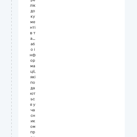
лік
до
ку
ме
нті
в т
а_
аб
о і
нф
ор
ма
ції,
які
по
да
ют
ьс
я у
ча
сн
ик
ом
пр