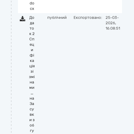
do
cx
До
публічний
Експортовано:
25-03-
да
2026,
то
16:08:51
к 2
Сп
ец
и
фі
ка
ція
зі
змі
на
ми
_
на
За
су
вк
и з
об
гу