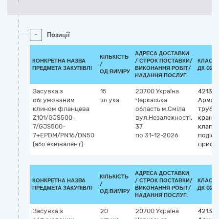
-
Позиції
АДРЕСА ДОСТАВКИ
КІЛЬКІСТЬ
КОНКРЕТНА НАЗВА
/
СТРОК ПОСТАВКИ/
КЛАСИФ
/
ПРЕДМЕТА ЗАКУПІВЛІ
ВИКОНАННЯ РОБІТ/
ДК 021:
ОД.ВИМІРУ
НАДАННЯ ПОСЛУГ:
Засувка з
15
20700
Україна
42130
обгумованим
штука
Черкаська
Армат
клином фланцева
область
м.Сміла
трубоп
Z101/GJS500-
вул.Незалежності,
крани,
7/GJS500-
37
клапан
7+EPDM/PN16/DN50
по 31-12-2026
подібн
(або еквівалент)
пристр
АДРЕСА ДОСТАВКИ
КІЛЬКІСТЬ
КОНКРЕТНА НАЗВА
/
СТРОК ПОСТАВКИ/
КЛАСИФ
/
ПРЕДМЕТА ЗАКУПІВЛІ
ВИКОНАННЯ РОБІТ/
ДК 021:
ОД.ВИМІРУ
НАДАННЯ ПОСЛУГ:
Засувка з
20
20700
Україна
42130