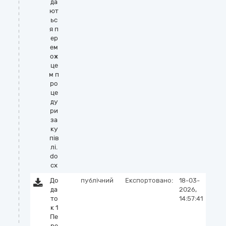
да
ют
ьс
я п
ер
ем
ож
це
м п
ро
це
ду
ри
за
ку
пів
лі.
do
cx
До
публічний
Експортовано:
18-03-
да
2026,
то
14:57:41
к 1
Пе
ре