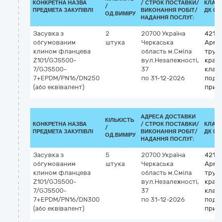
КОНКРЕТНА НАЗВА
/
СТРОК ПОСТАВКИ/
КЛАС
/
ПРЕДМЕТА ЗАКУПІВЛІ
ВИКОНАННЯ РОБІТ/
ДК 021
ОД.ВИМІРУ
НАДАННЯ ПОСЛУГ:
Засувка з
2
20700
Україна
4213
обгумованим
штука
Черкаська
Арма
клином фланцева
область
м.Сміла
трубо
Z101/GJS500-
вул.Незалежності,
крани
7/GJS500-
37
клапа
7+EPDM/PN16/DN250
по 31-12-2026
подіб
(або еквівалент)
прис
АДРЕСА ДОСТАВКИ
КІЛЬКІСТЬ
КОНКРЕТНА НАЗВА
/
СТРОК ПОСТАВКИ/
КЛАС
/
ПРЕДМЕТА ЗАКУПІВЛІ
ВИКОНАННЯ РОБІТ/
ДК 021
ОД.ВИМІРУ
НАДАННЯ ПОСЛУГ:
Засувка з
5
20700
Україна
4213
обгумованим
штука
Черкаська
Арма
клином фланцева
область
м.Сміла
трубо
Z101/GJS500-
вул.Незалежності,
крани
7/GJS500-
37
клапа
7+EPDM/PN16/DN300
по 31-12-2026
подіб
(або еквівалент)
прис