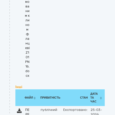
мо
ва
ни
м к
ли
но
м
ф
ла
нц
еві
Z1
01
PN
16.
do
cx
Інші
ДАТА
ФАЙЛ
ПРИВАТНІСТЬ
СТАН
ТА
ЧАС
ПЕ
публічний
Експортовано:
25-03-
РЕ
2026,