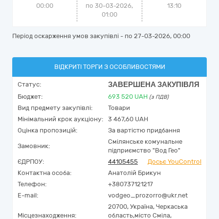
00:00
по 30-03-2026,
13:10
01:00
Період оскарження умов закупівлі - по
27-03-2026, 00:00
ВІДКРИТІ ТОРГИ З ОСОБЛИВОСТЯМИ
ЗАВЕРШЕНА ЗАКУПІВЛЯ
Статус:
Бюджет:
693 520
UAH
(з ПДВ)
Вид предмету закупівлі:
Товари
Мінімальний крок аукціону:
3 467,60 UAH
Оцінка пропозицій:
За вартістю придбання
Смілянське комунальне
Замовник:
підприємство "Вод Гео"
ЄДРПОУ:
44105455
Досьє YouControl
Контактна особа:
Анатолій Брикун
Телефон:
+380737121217
E-mail:
vodgeo_prozorro@ukr.net
20700,
Україна
,
Черкаська
Місцезнаходження:
область,
місто Сміла,