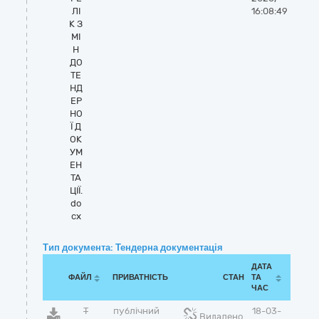
ЛІ
16:08:49
К З
МІ
Н
ДО
ТЕ
НД
ЕР
НО
Ї Д
ОК
УМ
ЕН
ТА
ЦІЇ.
do
cx
Тип документа: Тендерна документація
ДАТА
ФАЙЛ
ПРИВАТНІСТЬ
СТАН
ТА
ЧАС
Т
публічний
18-03-
Видалено