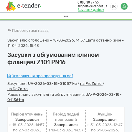
0 800 30 77 55
support@e-tender.ua
UK
Замовити дзвінок
Повернутись назад
Закупівлю оголошено - 18-03-2026, 14:57. Дата останніх змін -
11-04-2026, 15:43
Засувки з обгумованим клином
фланцеві Z101 PN16
Оголошення про проведення.pdf
Закупівля:
UA-2026-03-18-010571-a
/
на ProZorro
/
на DoZorro
Рядок плану закупівлі та обґрунтування:
UA-P-2026-03-18-
011361-a
Період уточнень
Період подачі
Аукціон
Завершився
пропозицій
Завершився
з 18-03-2026, 14:57
Завершився
з
31-03-2026, 12:47
по 27-03-2026,
з 18-03-2026, 14:57
по
31-03-2026,