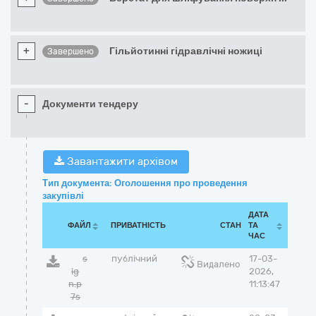
+
Гільйотинні гідравлічні ножиці
Завершено
-
Документи тендеру
Завантажити архівом
Тип документа: Оголошення про проведення
закупівлі
ДАТА
ФАЙЛ
ПРИВАТНІСТЬ
СТАН
ТА
ЧАС
s
публічний
17-03-
Видалено
ig
2026,
n.p
11:13:47
7s