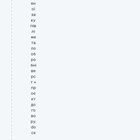
ен
ої
за
ку
пів
лі
ме
та
ло
об
ро
бні
ве
рс
т +
пр
оє
кт
до
го
во
ру.
do
cx