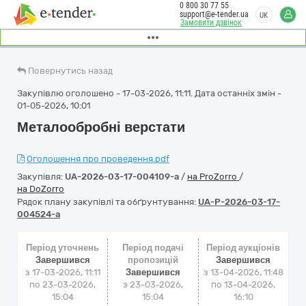
0 800 30 77 55
support@e-tender.ua
UK
Замовити дзвінок
Повернутись назад
Закупівлю оголошено - 17-03-2026, 11:11. Дата останніх змін -
01-05-2026, 10:01
Металообробні верстати
Оголошення про проведення.pdf
Закупівля:
UA-2026-03-17-004109-a
/
на ProZorro
/
на DoZorro
Рядок плану закупівлі та обґрунтування:
UA-P-2026-03-17-
004524-a
Період уточнень
Період подачі
Період аукціонів
Завершився
пропозицій
Завершився
з 17-03-2026, 11:11
Завершився
з
13-04-2026, 11:48
по 23-03-2026,
з 23-03-2026,
по
13-04-2026,
15:04
15:04
16:10