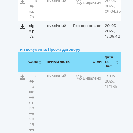
s
публічний
20-03-
Видалено
ig
2026,
n.p
09:04:35
7s
sig
публічний
Експортовано:
20-03-
n.p
2026,
7s
15:05:42
Тип документа: Проект договору
ДАТА
ФАЙЛ
ПРИВАТНІСТЬ
СТАН
ТА
ЧАС
О
публічний
17-03-
Видалено
го
2026,
ло
11:11:35
ше
нн
я п
ро
пр
ов
ед
ен