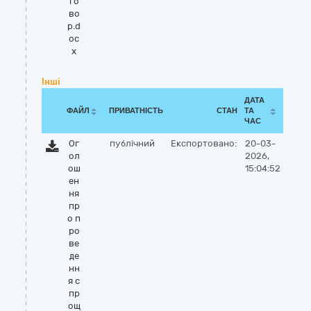
го
во
р.d
oc
x
Інші
ДАТА
ФАЙЛ
ПРИВАТНІСТЬ
СТАН
ТА
ЧАС
Ог
публічний
Експортовано:
20-03-
ол
2026,
ош
15:04:52
ен
ня
пр
о п
ро
ве
де
нн
я с
пр
ощ