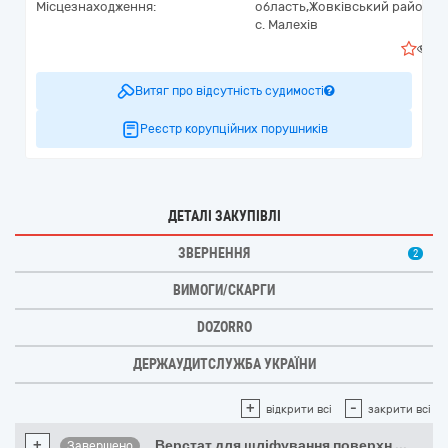
Місцезнаходження:
область,
Жовківський район,
с. Малехів
6
Витяг про відсутність судимості
Реєстр корупційних порушників
ДЕТАЛІ ЗАКУПІВЛІ
ЗВЕРНЕННЯ
2
ВИМОГИ/СКАРГИ
DOZORRO
ДЕРЖАУДИТСЛУЖБА УКРАЇНИ
+
-
відкрити всі
закрити всі
+
Верстат для шліфування поверхн
...
Завершено