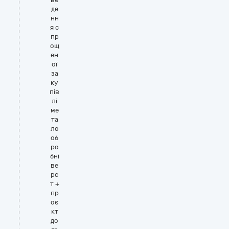
де
нн
я с
пр
ощ
ен
ої
за
ку
пів
лі
ме
та
ло
об
ро
бні
ве
рс
т +
пр
оє
кт
до