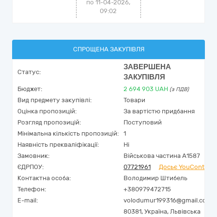
по 11-04-2026,
09:02
СПРОЩЕНА ЗАКУПІВЛЯ
ЗАВЕРШЕНА
Статус:
ЗАКУПІВЛЯ
Бюджет:
2 694 903
UAH
(з ПДВ)
Вид предмету закупівлі:
Товари
Оцінка пропозицій:
За вартістю придбання
Розгляд пропозицій:
Поступовий
Мінімальна кількість пропозицій:
1
Наявність прекваліфікації:
Ні
Замовник:
Військова частина А1587
ЄДРПОУ:
07721961
Досьє YouControl
Контактна особа:
Володимир Штибель
Телефон:
+380979472715
E-mail:
volodumur199316@gmail.com
80381,
Україна
,
Львівська