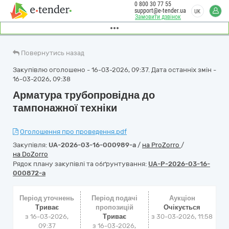
0 800 30 77 55
support@e-tender.ua
UK
Замовити дзвінок
Повернутись назад
Закупівлю оголошено - 16-03-2026, 09:37. Дата останніх змін -
16-03-2026, 09:38
Арматура трубопровідна до
тампонажної техніки
Оголошення про проведення.pdf
Закупівля:
UA-2026-03-16-000989-a
/
на ProZorro
/
на DoZorro
Рядок плану закупівлі та обґрунтування:
UA-P-2026-03-16-
000872-a
Період уточнень
Період подачі
Аукціон
Триває
пропозицій
Очікується
з 16-03-2026,
Триває
з
30-03-2026, 11:58
09:37
з 16-03-2026,