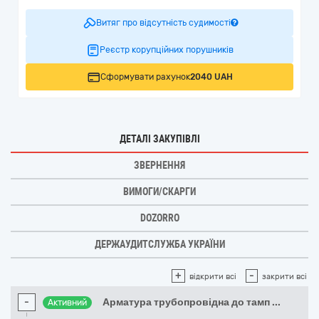
Витяг про відсутність судимості
Реєстр корупційних порушників
Сформувати рахунок
2040 UAH
ДЕТАЛІ ЗАКУПІВЛІ
ЗВЕРНЕННЯ
ВИМОГИ/СКАРГИ
DOZORRO
ДЕРЖАУДИТСЛУЖБА УКРАЇНИ
+
-
відкрити всі
закрити всі
-
Арматура трубопровідна до тамп
...
Активний