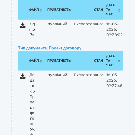
ДАТА
ФАЙЛ
ПРИВАТНІСТЬ
СТАН
ТА
ЧАС
sig
публічний
Експортовано:
16-03-
n.p
2026,
7s
09:38:02
Тип документа: Проект договору
ДАТА
ФАЙЛ
ПРИВАТНІСТЬ
СТАН
ТА
ЧАС
До
публічний
Експортовано:
16-03-
да
2026,
то
09:37:48
к 3
Пр
оє
кт
до
го
во
ру.
do