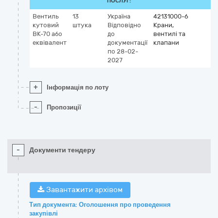
ПОСЛУГ:
Вентиль
13
Україна
42131000-6
кутовий
штука
Відповідно
Крани,
ВК-70 або
до
вентилі та
еквівалент
документації
клапани
по 28-02-
2027
+
Інформація по лоту
-
Пропозиції
-
Документи тендеру
Завантажити архівом
Тип документа: Оголошення про проведення
закупівлі