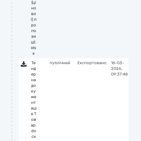
(ці
но
во
ї) п
ро
по
зи
ції.
xls
x
Те
публічний
Експортовано:
16-03-
нд
2026,
ер
09:37:48
на
до
ку
ме
нт
аці
я Т
ов
ар.
do
cx