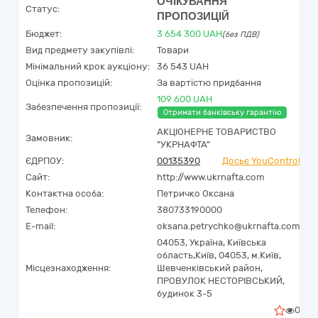
ОЧІКУВАННЯ
Статус:
ПРОПОЗИЦІЙ
Бюджет:
3 654 300
UAH
(без ПДВ)
Вид предмету закупівлі:
Товари
Мінімальний крок аукціону:
36 543 UAH
Оцінка пропозицій:
За вартістю придбання
109 600 UAH
Забезпечення пропозиції:
Отримати банківську гарантію
АКЦІОНЕРНЕ ТОВАРИСТВО
Замовник:
"УКPНAФТА"
ЄДРПОУ:
00135390
Досьє YouControl
Сайт:
http://www.ukrnafta.com
Контактна особа:
Петричко Оксана
Телефон:
380733190000
E-mail:
oksana.petrychko@ukrnafta.com
04053,
Україна
,
Київська
область,
Київ,
04053, м.Київ,
Місцезнаходження:
Шевченківський район,
ПРОВУЛОК НЕСТОРІВСЬКИЙ,
будинок 3-5
0