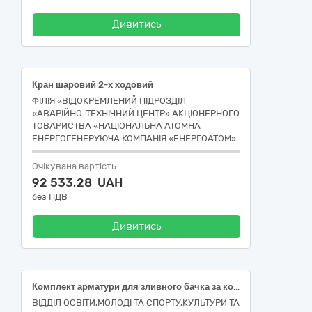
Дивитись
Кран шаровий 2-х ходовий
ФІЛІЯ «ВІДОКРЕМЛЕНИЙ ПІДРОЗДІЛ
«АВАРІЙНО-ТЕХНІЧНИЙ ЦЕНТР» АКЦІОНЕРНОГО
ТОВАРИСТВА «НАЦІОНАЛЬНА АТОМНА
ЕНЕРГОГЕНЕРУЮЧА КОМПАНІЯ «ЕНЕРГОАТОМ»
Очікувана вартість
92 533,28 UAH
без ПДВ
Дивитись
Комплект арматури для зливного бачка за кодом ДК 021:2015 - 42130000-9 Арматура трубопровідна: крани, вентилі, клапани та подібні пристрої
ВІДДІЛ ОСВІТИ,МОЛОДІ ТА СПОРТУ,КУЛЬТУРИ ТА