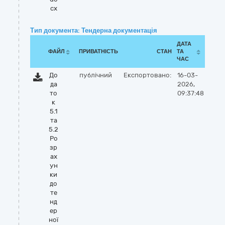
cx
Тип документа: Тендерна документація
ДАТА
ФАЙЛ
ПРИВАТНІСТЬ
СТАН
ТА
ЧАС
До
публічний
Експортовано:
16-03-
да
2026,
то
09:37:48
к
5.1
та
5.2
Ро
зр
ах
ун
ки
до
те
нд
ер
ної