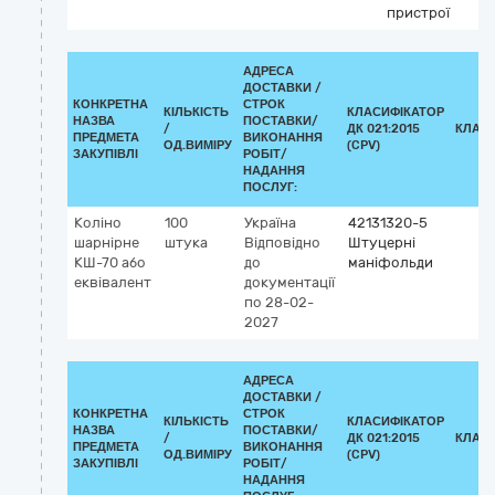
пристрої
АДРЕСА
ДОСТАВКИ /
КОНКРЕТНА
СТРОК
КІЛЬКІСТЬ
КЛАСИФІКАТОР
НАЗВА
ПОСТАВКИ/
/
ДК 021:2015
КЛАС
ПРЕДМЕТА
ВИКОНАННЯ
ОД.ВИМІРУ
(CPV)
ЗАКУПІВЛІ
РОБІТ/
НАДАННЯ
ПОСЛУГ:
Коліно
100
Україна
42131320-5
шарнірне
штука
Відповідно
Штуцерні
КШ-70 або
до
маніфольди
еквівалент
документації
по 28-02-
2027
АДРЕСА
ДОСТАВКИ /
КОНКРЕТНА
СТРОК
КІЛЬКІСТЬ
КЛАСИФІКАТОР
НАЗВА
ПОСТАВКИ/
/
ДК 021:2015
КЛАС
ПРЕДМЕТА
ВИКОНАННЯ
ОД.ВИМІРУ
(CPV)
ЗАКУПІВЛІ
РОБІТ/
НАДАННЯ