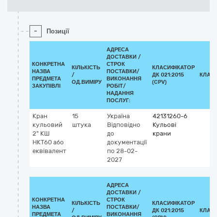
-
Позиції
АДРЕСА
ДОСТАВКИ /
КОНКРЕТНА
СТРОК
КІЛЬКІСТЬ
КЛАСИФІКАТОР
НАЗВА
ПОСТАВКИ/
/
ДК 021:2015
КЛАС
ПРЕДМЕТА
ВИКОНАННЯ
ОД.ВИМІРУ
(CPV)
ЗАКУПІВЛІ
РОБІТ/
НАДАННЯ
ПОСЛУГ:
Кран
15
Україна
42131260-6
кульовий
штука
Відповідно
Кульові
2" КШ
до
крани
НКТ60 або
документації
еквівалент
по 28-02-
2027
АДРЕСА
ДОСТАВКИ /
КОНКРЕТНА
СТРОК
КІЛЬКІСТЬ
КЛАСИФІКАТОР
НАЗВА
ПОСТАВКИ/
/
ДК 021:2015
КЛАС
ПРЕДМЕТА
ВИКОНАННЯ