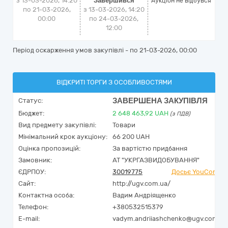
з 13-03-2026, 14:20
Завершився
Аукціон не відбувся
по 21-03-2026,
з 13-03-2026, 14:20
00:00
по 24-03-2026,
12:00
Період оскарження умов закупівлі - по
21-03-2026, 00:00
ВІДКРИТІ ТОРГИ З ОСОБЛИВОСТЯМИ
ЗАВЕРШЕНА ЗАКУПІВЛЯ
Статус:
Бюджет:
2 648 463,92
UAH
(з ПДВ)
Вид предмету закупівлі:
Товари
Мінімальний крок аукціону:
66 200 UAH
Оцінка пропозицій:
За вартістю придбання
Замовник:
АТ "УКРГАЗВИДОБУВАННЯ"
ЄДРПОУ:
30019775
Досьє YouControl
Сайт:
http://ugv.com.ua/
Контактна особа:
Вадим Андріященко
Телефон:
+380532515379
E-mail:
vadym.andriiashchenko@ugv.com.ua