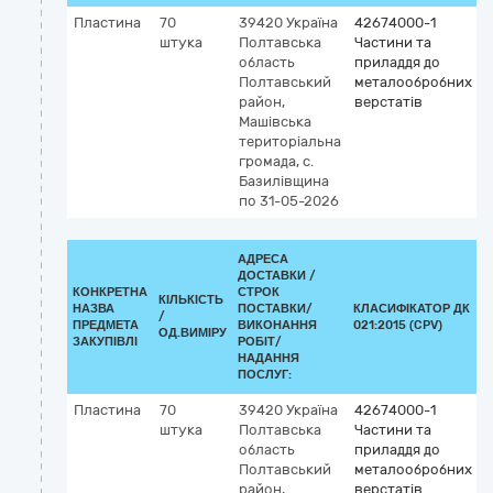
Пластина
70
39420
Україна
42674000-1
штука
Полтавська
Частини та
область
приладдя до
Полтавський
металообробних
район,
верстатів
Машівська
територіальна
громада, с.
Базилівщина
по 31-05-2026
АДРЕСА
ДОСТАВКИ /
КОНКРЕТНА
СТРОК
КІЛЬКІСТЬ
НАЗВА
ПОСТАВКИ/
КЛАСИФІКАТОР ДК
/
К
ПРЕДМЕТА
ВИКОНАННЯ
021:2015 (CPV)
ОД.ВИМІРУ
ЗАКУПІВЛІ
РОБІТ/
НАДАННЯ
ПОСЛУГ:
Пластина
70
39420
Україна
42674000-1
штука
Полтавська
Частини та
область
приладдя до
Полтавський
металообробних
район,
верстатів