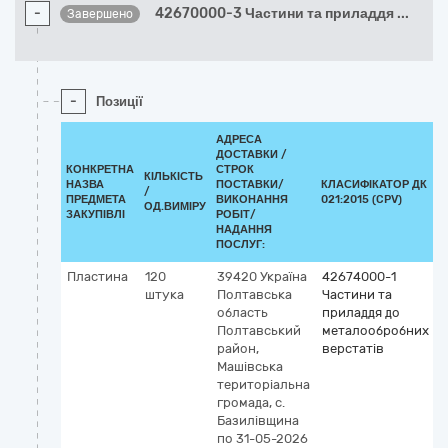
-
42670000-3 Частини та приладдя
...
Завершено
-
Позиції
АДРЕСА
ДОСТАВКИ /
КОНКРЕТНА
СТРОК
КІЛЬКІСТЬ
НАЗВА
ПОСТАВКИ/
КЛАСИФІКАТОР ДК
/
К
ПРЕДМЕТА
ВИКОНАННЯ
021:2015 (CPV)
ОД.ВИМІРУ
ЗАКУПІВЛІ
РОБІТ/
НАДАННЯ
ПОСЛУГ:
Пластина
120
39420
Україна
42674000-1
штука
Полтавська
Частини та
область
приладдя до
Полтавський
металообробних
район,
верстатів
Машівська
територіальна
громада, с.
Базилівщина
по 31-05-2026