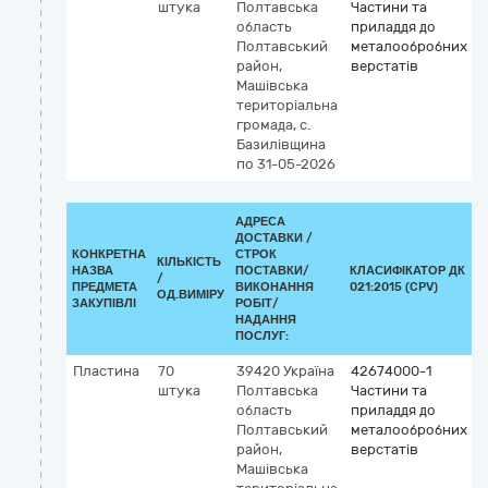
штука
Полтавська
Частини та
область
приладдя до
Полтавський
металообробних
район,
верстатів
Машівська
територіальна
громада, с.
Базилівщина
по 31-05-2026
АДРЕСА
ДОСТАВКИ /
КОНКРЕТНА
СТРОК
КІЛЬКІСТЬ
НАЗВА
ПОСТАВКИ/
КЛАСИФІКАТОР ДК
/
К
ПРЕДМЕТА
ВИКОНАННЯ
021:2015 (CPV)
ОД.ВИМІРУ
ЗАКУПІВЛІ
РОБІТ/
НАДАННЯ
ПОСЛУГ:
Пластина
70
39420
Україна
42674000-1
штука
Полтавська
Частини та
область
приладдя до
Полтавський
металообробних
район,
верстатів
Машівська