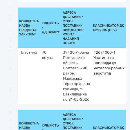
АДРЕСА
ДОСТАВКИ /
КОНКРЕТНА
СТРОК
КІЛЬКІСТЬ
НАЗВА
ПОСТАВКИ/
КЛАСИФІКАТОР ДК
/
К
ПРЕДМЕТА
ВИКОНАННЯ
021:2015 (CPV)
ОД.ВИМІРУ
ЗАКУПІВЛІ
РОБІТ/
НАДАННЯ
ПОСЛУГ:
Пластина
70
39420
Україна
42674000-1
штука
Полтавська
Частини та
область
приладдя до
Полтавський
металообробних
район,
верстатів
Машівська
територіальна
громада, с.
Базилівщина
по 31-05-2026
АДРЕСА
ДОСТАВКИ /
КОНКРЕТНА
СТРОК
КІЛЬКІСТЬ
НАЗВА
ПОСТАВКИ/
КЛАСИФІКАТОР ДК
/
К