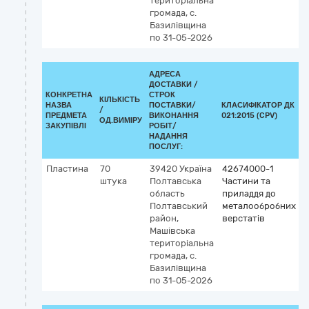
територіальна
громада, с.
Базилівщина
по 31-05-2026
АДРЕСА
ДОСТАВКИ /
КОНКРЕТНА
СТРОК
КІЛЬКІСТЬ
НАЗВА
ПОСТАВКИ/
КЛАСИФІКАТОР ДК
/
К
ПРЕДМЕТА
ВИКОНАННЯ
021:2015 (CPV)
ОД.ВИМІРУ
ЗАКУПІВЛІ
РОБІТ/
НАДАННЯ
ПОСЛУГ:
Пластина
70
39420
Україна
42674000-1
штука
Полтавська
Частини та
область
приладдя до
Полтавський
металообробних
район,
верстатів
Машівська
територіальна
громада, с.
Базилівщина
по 31-05-2026