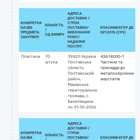
АДРЕСА
ДОСТАВКИ /
КОНКРЕТНА
СТРОК
КІЛЬКІСТЬ
НАЗВА
ПОСТАВКИ/
КЛАСИФІКАТОР ДК
/
К
ПРЕДМЕТА
ВИКОНАННЯ
021:2015 (CPV)
ОД.ВИМІРУ
ЗАКУПІВЛІ
РОБІТ/
НАДАННЯ
ПОСЛУГ:
Пластина
70
39420
Україна
42674000-1
штука
Полтавська
Частини та
область
приладдя до
Полтавський
металообробних
район,
верстатів
Машівська
територіальна
громада, с.
Базилівщина
по 31-05-2026
АДРЕСА
ДОСТАВКИ /
КОНКРЕТНА
СТРОК
КІЛЬКІСТЬ
НАЗВА
ПОСТАВКИ/
КЛАСИФІКАТОР ДК
/
К