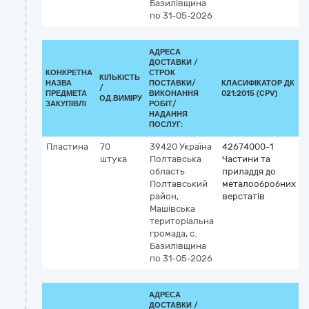
Базилівщина
по 31-05-2026
АДРЕСА
ДОСТАВКИ /
КОНКРЕТНА
СТРОК
КІЛЬКІСТЬ
НАЗВА
ПОСТАВКИ/
КЛАСИФІКАТОР ДК
/
К
ПРЕДМЕТА
ВИКОНАННЯ
021:2015 (CPV)
ОД.ВИМІРУ
ЗАКУПІВЛІ
РОБІТ/
НАДАННЯ
ПОСЛУГ:
Пластина
70
39420
Україна
42674000-1
штука
Полтавська
Частини та
область
приладдя до
Полтавський
металообробних
район,
верстатів
Машівська
територіальна
громада, с.
Базилівщина
по 31-05-2026
АДРЕСА
ДОСТАВКИ /