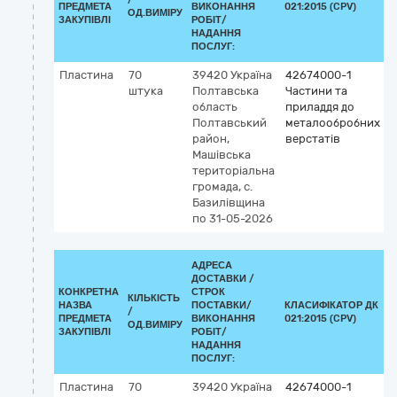
ПРЕДМЕТА
ВИКОНАННЯ
021:2015 (CPV)
ОД.ВИМІРУ
ЗАКУПІВЛІ
РОБІТ/
НАДАННЯ
ПОСЛУГ:
Пластина
70
39420
Україна
42674000-1
штука
Полтавська
Частини та
область
приладдя до
Полтавський
металообробних
район,
верстатів
Машівська
територіальна
громада, с.
Базилівщина
по 31-05-2026
АДРЕСА
ДОСТАВКИ /
КОНКРЕТНА
СТРОК
КІЛЬКІСТЬ
НАЗВА
ПОСТАВКИ/
КЛАСИФІКАТОР ДК
/
К
ПРЕДМЕТА
ВИКОНАННЯ
021:2015 (CPV)
ОД.ВИМІРУ
ЗАКУПІВЛІ
РОБІТ/
НАДАННЯ
ПОСЛУГ:
Пластина
70
39420
Україна
42674000-1