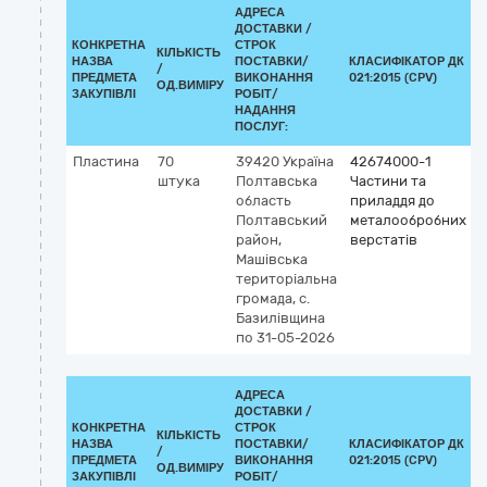
АДРЕСА
ДОСТАВКИ /
КОНКРЕТНА
СТРОК
КІЛЬКІСТЬ
НАЗВА
ПОСТАВКИ/
КЛАСИФІКАТОР ДК
/
К
ПРЕДМЕТА
ВИКОНАННЯ
021:2015 (CPV)
ОД.ВИМІРУ
ЗАКУПІВЛІ
РОБІТ/
НАДАННЯ
ПОСЛУГ:
Пластина
70
39420
Україна
42674000-1
штука
Полтавська
Частини та
область
приладдя до
Полтавський
металообробних
район,
верстатів
Машівська
територіальна
громада, с.
Базилівщина
по 31-05-2026
АДРЕСА
ДОСТАВКИ /
КОНКРЕТНА
СТРОК
КІЛЬКІСТЬ
НАЗВА
ПОСТАВКИ/
КЛАСИФІКАТОР ДК
/
К
ПРЕДМЕТА
ВИКОНАННЯ
021:2015 (CPV)
ОД.ВИМІРУ
ЗАКУПІВЛІ
РОБІТ/