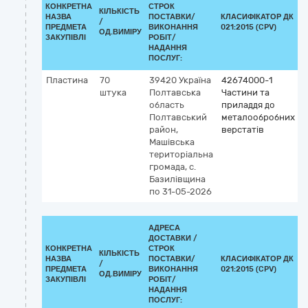
КОНКРЕТНА
СТРОК
КІЛЬКІСТЬ
НАЗВА
ПОСТАВКИ/
КЛАСИФІКАТОР ДК
/
К
ПРЕДМЕТА
ВИКОНАННЯ
021:2015 (CPV)
ОД.ВИМІРУ
ЗАКУПІВЛІ
РОБІТ/
НАДАННЯ
ПОСЛУГ:
Пластина
70
39420
Україна
42674000-1
штука
Полтавська
Частини та
область
приладдя до
Полтавський
металообробних
район,
верстатів
Машівська
територіальна
громада, с.
Базилівщина
по 31-05-2026
АДРЕСА
ДОСТАВКИ /
КОНКРЕТНА
СТРОК
КІЛЬКІСТЬ
НАЗВА
ПОСТАВКИ/
КЛАСИФІКАТОР ДК
/
К
ПРЕДМЕТА
ВИКОНАННЯ
021:2015 (CPV)
ОД.ВИМІРУ
ЗАКУПІВЛІ
РОБІТ/
НАДАННЯ
ПОСЛУГ: