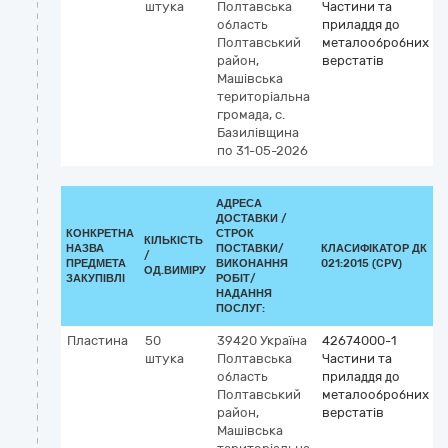
штука
Полтавська
Частини та
область
приладдя до
Полтавський
металообробних
район,
верстатів
Машівська
територіальна
громада, с.
Базилівщина
по 31-05-2026
АДРЕСА
ДОСТАВКИ /
КОНКРЕТНА
СТРОК
КІЛЬКІСТЬ
НАЗВА
ПОСТАВКИ/
КЛАСИФІКАТОР ДК
/
К
ПРЕДМЕТА
ВИКОНАННЯ
021:2015 (CPV)
ОД.ВИМІРУ
ЗАКУПІВЛІ
РОБІТ/
НАДАННЯ
ПОСЛУГ:
Пластина
50
39420
Україна
42674000-1
штука
Полтавська
Частини та
область
приладдя до
Полтавський
металообробних
район,
верстатів
Машівська