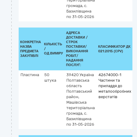
територіальна
громада, с.
Базилівщина
по 31-05-2026
АДРЕСА
ДОСТАВКИ /
КОНКРЕТНА
СТРОК
КІЛЬКІСТЬ
НАЗВА
ПОСТАВКИ/
КЛАСИФІКАТОР ДК
/
К
ПРЕДМЕТА
ВИКОНАННЯ
021:2015 (CPV)
ОД.ВИМІРУ
ЗАКУПІВЛІ
РОБІТ/
НАДАННЯ
ПОСЛУГ:
Пластина
50
39420
Україна
42674000-1
штука
Полтавська
Частини та
область
приладдя до
Полтавський
металообробних
район,
верстатів
Машівська
територіальна
громада, с.
Базилівщина
по 31-05-2026