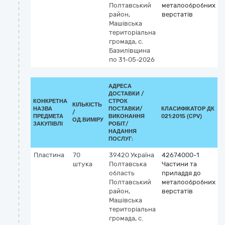
Полтавський
металообробних
район,
верстатів
Машівська
територіальна
громада, с.
Базилівщина
по 31-05-2026
АДРЕСА
ДОСТАВКИ /
КОНКРЕТНА
СТРОК
КІЛЬКІСТЬ
НАЗВА
ПОСТАВКИ/
КЛАСИФІКАТОР ДК
/
К
ПРЕДМЕТА
ВИКОНАННЯ
021:2015 (CPV)
ОД.ВИМІРУ
ЗАКУПІВЛІ
РОБІТ/
НАДАННЯ
ПОСЛУГ:
Пластина
70
39420
Україна
42674000-1
штука
Полтавська
Частини та
область
приладдя до
Полтавський
металообробних
район,
верстатів
Машівська
територіальна
громада, с.