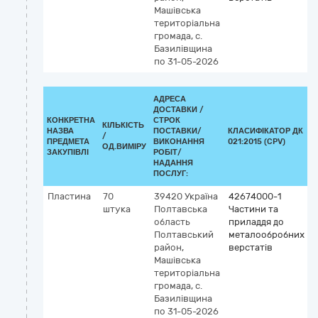
Машівська
територіальна
громада, с.
Базилівщина
по 31-05-2026
АДРЕСА
ДОСТАВКИ /
КОНКРЕТНА
СТРОК
КІЛЬКІСТЬ
НАЗВА
ПОСТАВКИ/
КЛАСИФІКАТОР ДК
/
К
ПРЕДМЕТА
ВИКОНАННЯ
021:2015 (CPV)
ОД.ВИМІРУ
ЗАКУПІВЛІ
РОБІТ/
НАДАННЯ
ПОСЛУГ:
Пластина
70
39420
Україна
42674000-1
штука
Полтавська
Частини та
область
приладдя до
Полтавський
металообробних
район,
верстатів
Машівська
територіальна
громада, с.
Базилівщина
по 31-05-2026