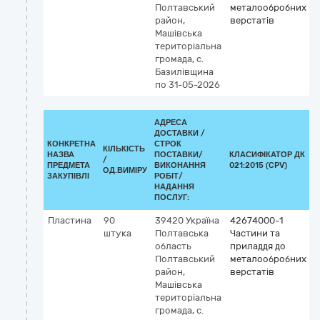
Полтавський
металообробних
район,
верстатів
Машівська
територіальна
громада, с.
Базилівщина
по 31-05-2026
АДРЕСА
ДОСТАВКИ /
КОНКРЕТНА
СТРОК
КІЛЬКІСТЬ
НАЗВА
ПОСТАВКИ/
КЛАСИФІКАТОР ДК
/
К
ПРЕДМЕТА
ВИКОНАННЯ
021:2015 (CPV)
ОД.ВИМІРУ
ЗАКУПІВЛІ
РОБІТ/
НАДАННЯ
ПОСЛУГ:
Пластина
90
39420
Україна
42674000-1
штука
Полтавська
Частини та
область
приладдя до
Полтавський
металообробних
район,
верстатів
Машівська
територіальна
громада, с.