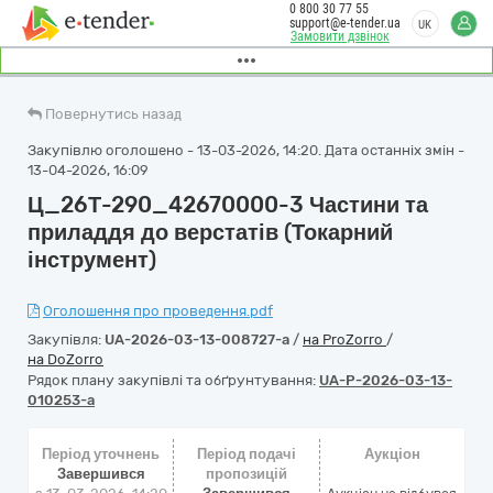
0 800 30 77 55
support@e-tender.ua
UK
Замовити дзвінок
Повернутись назад
Закупівлю оголошено - 13-03-2026, 14:20. Дата останніх змін -
13-04-2026, 16:09
Ц_26Т-290_42670000-3 Частини та
приладдя до верстатів (Токарний
інструмент)
Оголошення про проведення.pdf
Закупівля:
UA-2026-03-13-008727-a
/
на ProZorro
/
на DoZorro
Рядок плану закупівлі та обґрунтування:
UA-P-2026-03-13-
010253-a
Період уточнень
Період подачі
Аукціон
Завершився
пропозицій