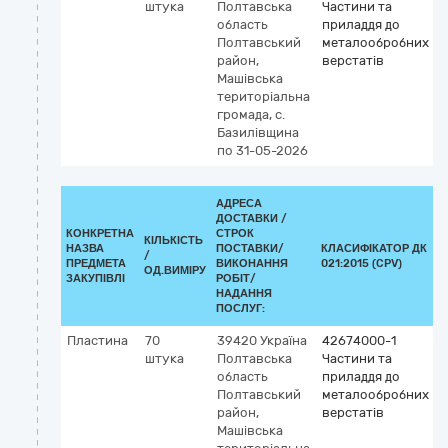
штука
Полтавська
Частини та
область
приладдя до
Полтавський
металообробних
район,
верстатів
Машівська
територіальна
громада, с.
Базилівщина
по 31-05-2026
АДРЕСА
ДОСТАВКИ /
КОНКРЕТНА
СТРОК
КІЛЬКІСТЬ
НАЗВА
ПОСТАВКИ/
КЛАСИФІКАТОР ДК
/
К
ПРЕДМЕТА
ВИКОНАННЯ
021:2015 (CPV)
ОД.ВИМІРУ
ЗАКУПІВЛІ
РОБІТ/
НАДАННЯ
ПОСЛУГ:
Пластина
70
39420
Україна
42674000-1
штука
Полтавська
Частини та
область
приладдя до
Полтавський
металообробних
район,
верстатів
Машівська