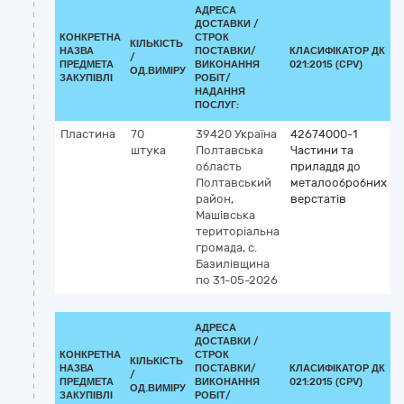
АДРЕСА
ДОСТАВКИ /
КОНКРЕТНА
СТРОК
КІЛЬКІСТЬ
НАЗВА
ПОСТАВКИ/
КЛАСИФІКАТОР ДК
/
К
ПРЕДМЕТА
ВИКОНАННЯ
021:2015 (CPV)
ОД.ВИМІРУ
ЗАКУПІВЛІ
РОБІТ/
НАДАННЯ
ПОСЛУГ:
Пластина
70
39420
Україна
42674000-1
штука
Полтавська
Частини та
область
приладдя до
Полтавський
металообробних
район,
верстатів
Машівська
територіальна
громада, с.
Базилівщина
по 31-05-2026
АДРЕСА
ДОСТАВКИ /
КОНКРЕТНА
СТРОК
КІЛЬКІСТЬ
НАЗВА
ПОСТАВКИ/
КЛАСИФІКАТОР ДК
/
К
ПРЕДМЕТА
ВИКОНАННЯ
021:2015 (CPV)
ОД.ВИМІРУ
ЗАКУПІВЛІ
РОБІТ/