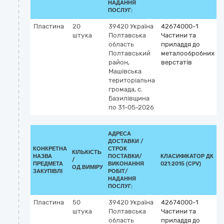
НАДАННЯ
ПОСЛУГ:
Пластина
20
39420
Україна
42674000-1
штука
Полтавська
Частини та
область
приладдя до
Полтавський
металообробних
район,
верстатів
Машівська
територіальна
громада, с.
Базилівщина
по 31-05-2026
АДРЕСА
ДОСТАВКИ /
КОНКРЕТНА
СТРОК
КІЛЬКІСТЬ
НАЗВА
ПОСТАВКИ/
КЛАСИФІКАТОР ДК
/
К
ПРЕДМЕТА
ВИКОНАННЯ
021:2015 (CPV)
ОД.ВИМІРУ
ЗАКУПІВЛІ
РОБІТ/
НАДАННЯ
ПОСЛУГ:
Пластина
50
39420
Україна
42674000-1
штука
Полтавська
Частини та
область
приладдя до