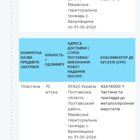
Машівська
територіальна
громада, с.
Базилівщина
по 31-05-2026
АДРЕСА
ДОСТАВКИ /
КОНКРЕТНА
СТРОК
КІЛЬКІСТЬ
НАЗВА
ПОСТАВКИ/
КЛАСИФІКАТОР ДК
/
К
ПРЕДМЕТА
ВИКОНАННЯ
021:2015 (CPV)
ОД.ВИМІРУ
ЗАКУПІВЛІ
РОБІТ/
НАДАННЯ
ПОСЛУГ:
Пластина
70
39420
Україна
42674000-1
штука
Полтавська
Частини та
область
приладдя до
Полтавський
металообробних
район,
верстатів
Машівська
територіальна
громада, с.
Базилівщина
по 31-05-2026