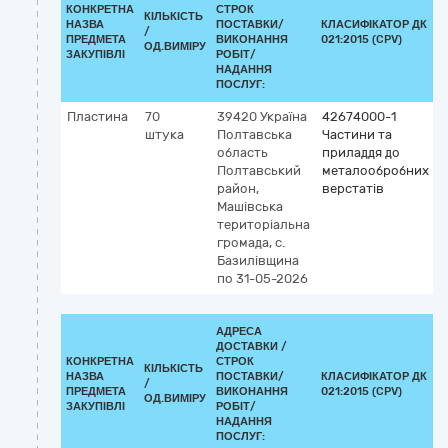
КОНКРЕТНА
СТРОК
КІЛЬКІСТЬ
НАЗВА
ПОСТАВКИ/
КЛАСИФІКАТОР ДК
/
К
ПРЕДМЕТА
ВИКОНАННЯ
021:2015 (CPV)
ОД.ВИМІРУ
ЗАКУПІВЛІ
РОБІТ/
НАДАННЯ
ПОСЛУГ:
Пластина
70
39420
Україна
42674000-1
штука
Полтавська
Частини та
область
приладдя до
Полтавський
металообробних
район,
верстатів
Машівська
територіальна
громада, с.
Базилівщина
по 31-05-2026
АДРЕСА
ДОСТАВКИ /
КОНКРЕТНА
СТРОК
КІЛЬКІСТЬ
НАЗВА
ПОСТАВКИ/
КЛАСИФІКАТОР ДК
/
К
ПРЕДМЕТА
ВИКОНАННЯ
021:2015 (CPV)
ОД.ВИМІРУ
ЗАКУПІВЛІ
РОБІТ/
НАДАННЯ
ПОСЛУГ: