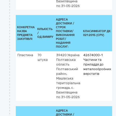
Базилівщина
по 31-05-2026
АДРЕСА
ДОСТАВКИ /
КОНКРЕТНА
СТРОК
КІЛЬКІСТЬ
НАЗВА
ПОСТАВКИ/
КЛАСИФІКАТОР ДК
/
К
ПРЕДМЕТА
ВИКОНАННЯ
021:2015 (CPV)
ОД.ВИМІРУ
ЗАКУПІВЛІ
РОБІТ/
НАДАННЯ
ПОСЛУГ:
Пластина
70
39420
Україна
42674000-1
штука
Полтавська
Частини та
область
приладдя до
Полтавський
металообробних
район,
верстатів
Машівська
територіальна
громада, с.
Базилівщина
по 31-05-2026
АДРЕСА
ДОСТАВКИ /