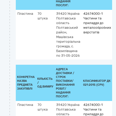
НАДАННЯ
ПОСЛУГ:
Пластина
70
39420
Україна
42674000-1
штука
Полтавська
Частини та
область
приладдя до
Полтавський
металообробних
район,
верстатів
Машівська
територіальна
громада, с.
Базилівщина
по 31-05-2026
АДРЕСА
ДОСТАВКИ /
КОНКРЕТНА
СТРОК
КІЛЬКІСТЬ
НАЗВА
ПОСТАВКИ/
КЛАСИФІКАТОР ДК
/
К
ПРЕДМЕТА
ВИКОНАННЯ
021:2015 (CPV)
ОД.ВИМІРУ
ЗАКУПІВЛІ
РОБІТ/
НАДАННЯ
ПОСЛУГ:
Пластина
70
39420
Україна
42674000-1
штука
Полтавська
Частини та
область
приладдя до