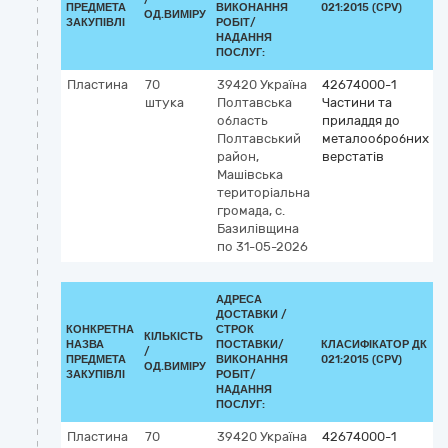
ПРЕДМЕТА
ВИКОНАННЯ
021:2015 (CPV)
ОД.ВИМІРУ
ЗАКУПІВЛІ
РОБІТ/
НАДАННЯ
ПОСЛУГ:
Пластина
70
39420
Україна
42674000-1
штука
Полтавська
Частини та
область
приладдя до
Полтавський
металообробних
район,
верстатів
Машівська
територіальна
громада, с.
Базилівщина
по 31-05-2026
АДРЕСА
ДОСТАВКИ /
КОНКРЕТНА
СТРОК
КІЛЬКІСТЬ
НАЗВА
ПОСТАВКИ/
КЛАСИФІКАТОР ДК
/
К
ПРЕДМЕТА
ВИКОНАННЯ
021:2015 (CPV)
ОД.ВИМІРУ
ЗАКУПІВЛІ
РОБІТ/
НАДАННЯ
ПОСЛУГ:
Пластина
70
39420
Україна
42674000-1