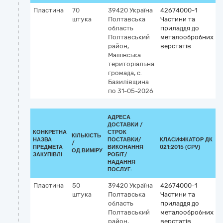
Пластина
70
39420
Україна
42674000-1
штука
Полтавська
Частини та
область
приладдя до
Полтавський
металообробних
район,
верстатів
Машівська
територіальна
громада, с.
Базилівщина
по 31-05-2026
АДРЕСА
ДОСТАВКИ /
КОНКРЕТНА
СТРОК
КІЛЬКІСТЬ
НАЗВА
ПОСТАВКИ/
КЛАСИФІКАТОР ДК
/
К
ПРЕДМЕТА
ВИКОНАННЯ
021:2015 (CPV)
ОД.ВИМІРУ
ЗАКУПІВЛІ
РОБІТ/
НАДАННЯ
ПОСЛУГ:
Пластина
50
39420
Україна
42674000-1
штука
Полтавська
Частини та
область
приладдя до
Полтавський
металообробних
район,
верстатів