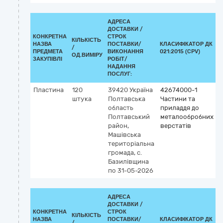
АДРЕСА
ДОСТАВКИ /
КОНКРЕТНА
СТРОК
КІЛЬКІСТЬ
НАЗВА
ПОСТАВКИ/
КЛАСИФІКАТОР ДК
/
К
ПРЕДМЕТА
ВИКОНАННЯ
021:2015 (CPV)
ОД.ВИМІРУ
ЗАКУПІВЛІ
РОБІТ/
НАДАННЯ
ПОСЛУГ:
Пластина
120
39420
Україна
42674000-1
штука
Полтавська
Частини та
область
приладдя до
Полтавський
металообробних
район,
верстатів
Машівська
територіальна
громада, с.
Базилівщина
по 31-05-2026
АДРЕСА
ДОСТАВКИ /
КОНКРЕТНА
СТРОК
КІЛЬКІСТЬ
НАЗВА
ПОСТАВКИ/
КЛАСИФІКАТОР ДК
/
К