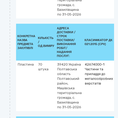
територіальна
громада, с.
Базилівщина
по 31-05-2026
АДРЕСА
ДОСТАВКИ /
КОНКРЕТНА
СТРОК
КІЛЬКІСТЬ
НАЗВА
ПОСТАВКИ/
КЛАСИФІКАТОР ДК
/
К
ПРЕДМЕТА
ВИКОНАННЯ
021:2015 (CPV)
ОД.ВИМІРУ
ЗАКУПІВЛІ
РОБІТ/
НАДАННЯ
ПОСЛУГ:
Пластина
70
39420
Україна
42674000-1
штука
Полтавська
Частини та
область
приладдя до
Полтавський
металообробних
район,
верстатів
Машівська
територіальна
громада, с.
Базилівщина
по 31-05-2026