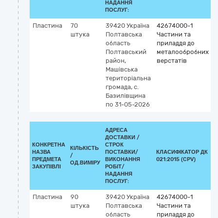
НАДАННЯ
ПОСЛУГ:
Пластина
70
39420
Україна
42674000-1
штука
Полтавська
Частини та
область
приладдя до
Полтавський
металообробних
район,
верстатів
Машівська
територіальна
громада, с.
Базилівщина
по 31-05-2026
АДРЕСА
ДОСТАВКИ /
КОНКРЕТНА
СТРОК
КІЛЬКІСТЬ
НАЗВА
ПОСТАВКИ/
КЛАСИФІКАТОР ДК
/
К
ПРЕДМЕТА
ВИКОНАННЯ
021:2015 (CPV)
ОД.ВИМІРУ
ЗАКУПІВЛІ
РОБІТ/
НАДАННЯ
ПОСЛУГ:
Пластина
90
39420
Україна
42674000-1
штука
Полтавська
Частини та
область
приладдя до