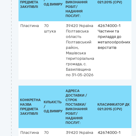
ПРЕДМЕТА
ВИКОНАННЯ
021:2015 (CPV)
ОД.ВИМІРУ
ЗАКУПІВЛІ
РОБІТ/
НАДАННЯ
ПОСЛУГ:
Пластина
70
39420
Україна
42674000-1
штука
Полтавська
Частини та
область
приладдя до
Полтавський
металообробних
район,
верстатів
Машівська
територіальна
громада, с.
Базилівщина
по 31-05-2026
АДРЕСА
ДОСТАВКИ /
КОНКРЕТНА
СТРОК
КІЛЬКІСТЬ
НАЗВА
ПОСТАВКИ/
КЛАСИФІКАТОР ДК
/
К
ПРЕДМЕТА
ВИКОНАННЯ
021:2015 (CPV)
ОД.ВИМІРУ
ЗАКУПІВЛІ
РОБІТ/
НАДАННЯ
ПОСЛУГ:
Пластина
70
39420
Україна
42674000-1