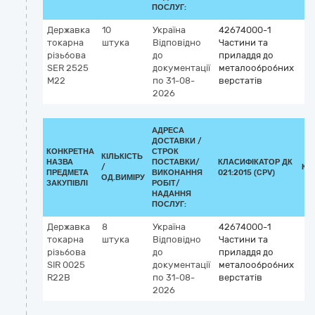
ПОСЛУГ:
Державка
10
Україна
42674000-1
токарна
штука
Відповідно
Частини та
різьбова
до
приладдя до
SЕR 2525
документації
металообробних
M22
по 31-08-
верстатів
2026
АДРЕСА
ДОСТАВКИ /
КОНКРЕТНА
СТРОК
КІЛЬКІСТЬ
НАЗВА
ПОСТАВКИ/
КЛАСИФІКАТОР ДК
/
КЛ
ПРЕДМЕТА
ВИКОНАННЯ
021:2015 (CPV)
ОД.ВИМІРУ
ЗАКУПІВЛІ
РОБІТ/
НАДАННЯ
ПОСЛУГ:
Державка
8
Україна
42674000-1
токарна
штука
Відповідно
Частини та
різьбова
до
приладдя до
SIR 0025
документації
металообробних
R22B
по 31-08-
верстатів
2026