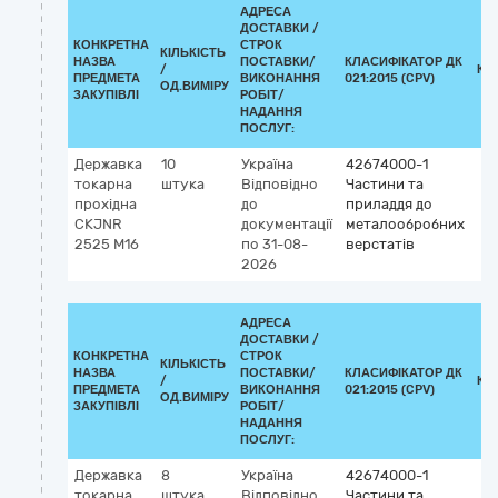
АДРЕСА
ДОСТАВКИ /
КОНКРЕТНА
СТРОК
КІЛЬКІСТЬ
НАЗВА
ПОСТАВКИ/
КЛАСИФІКАТОР ДК
/
КЛ
ПРЕДМЕТА
ВИКОНАННЯ
021:2015 (CPV)
ОД.ВИМІРУ
ЗАКУПІВЛІ
РОБІТ/
НАДАННЯ
ПОСЛУГ:
Державка
10
Україна
42674000-1
токарна
штука
Відповідно
Частини та
прохідна
до
приладдя до
CKJNR
документації
металообробних
2525 M16
по 31-08-
верстатів
2026
АДРЕСА
ДОСТАВКИ /
КОНКРЕТНА
СТРОК
КІЛЬКІСТЬ
НАЗВА
ПОСТАВКИ/
КЛАСИФІКАТОР ДК
/
КЛ
ПРЕДМЕТА
ВИКОНАННЯ
021:2015 (CPV)
ОД.ВИМІРУ
ЗАКУПІВЛІ
РОБІТ/
НАДАННЯ
ПОСЛУГ:
Державка
8
Україна
42674000-1
токарна
штука
Відповідно
Частини та