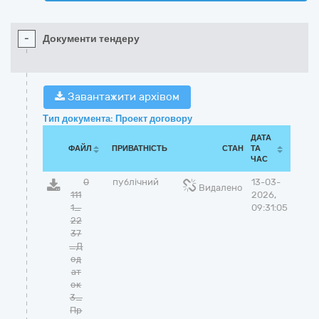
-
Документи тендеру
Завантажити архівом
Тип документа: Проект договору
ДАТА
ФАЙЛ
ПРИВАТНІСТЬ
СТАН
ТА
ЧАС
0
публічний
13-03-
Видалено
111
2026,
1_
09:31:05
22
37
_Д
од
ат
ок
3_
Пр