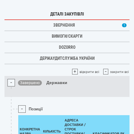
ДЕТАЛІ ЗАКУПІВЛІ
ЗВЕРНЕННЯ
1
ВИМОГИ/СКАРГИ
DOZORRO
ДЕРЖАУДИТСЛУЖБА УКРАЇНИ
+
-
відкрити всі
закрити всі
-
Державки
Завершено
-
Позиції
АДРЕСА
ДОСТАВКИ /
КОНКРЕТНА
СТРОК
КІЛЬКІСТЬ
НАЗВА
ПОСТАВКИ/
КЛАСИФІКАТОР ДК