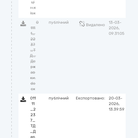
ці
н.x
lsx
0
публічний
13-03-
Видалено
111
2026,
1_
09:31:05
22
37
_Т
Д_
Де
рж
ав
ки.
do
cx
011
публічний
Експортовано:
20-03-
11
2026,
_2
13:39:59
23
7_
ТД
_Д
ер