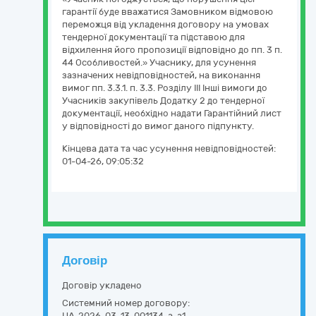
гарантії буде вважатися Замовником відмовою
переможця від укладення договору на умовах
тендерної документації та підставою для
відхилення його пропозиції відповідно до пп. 3 п.
44 Особливостей.» Учаснику, для усунення
зазначених невідповідностей, на виконання
вимог пп. 3.3.1. п. 3.3. Розділу ІІІ Інші вимоги до
Учасників закупівель Додатку 2 до тендерної
документації, необхідно надати Гарантійний лист
у відповідності до вимог даного підпункту.
Кінцева дата та час усунення невідповідностей:
01-04-26, 09:05:32
Договір
Договір укладено
Системний номер договору:
UA-2026-03-13-001134-a-a1