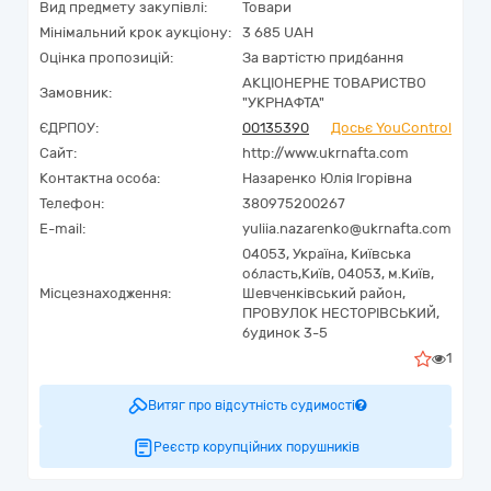
Вид предмету закупівлі:
Товари
Мінімальний крок аукціону:
3 685 UAH
Оцінка пропозицій:
За вартістю придбання
АКЦІОНЕРНЕ ТОВАРИСТВО
Замовник:
"УКPНAФТА"
ЄДРПОУ:
00135390
Досьє YouControl
Сайт:
http://www.ukrnafta.com
Контактна особа:
Назаренко Юлія Ігорівна
Телефон:
380975200267
E-mail:
yuliia.nazarenko@ukrnafta.com
04053,
Україна
,
Київська
область,
Київ,
04053, м.Київ,
Місцезнаходження:
Шевченківський район,
ПРОВУЛОК НЕСТОРІВСЬКИЙ,
будинок 3-5
1
Витяг про відсутність судимості
Реєстр корупційних порушників