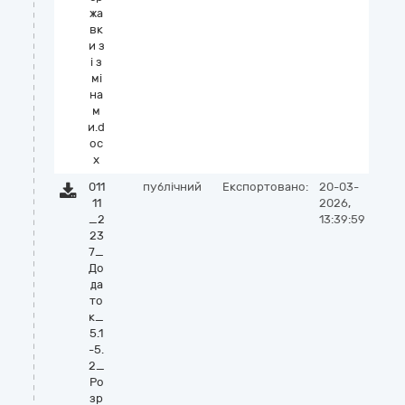
жа
вк
и з
і з
мі
на
м
и.d
oc
x
011
публічний
Експортовано:
20-03-
11
2026,
_2
13:39:59
23
7_
До
да
то
к_
5.1
-5.
2_
Ро
зр