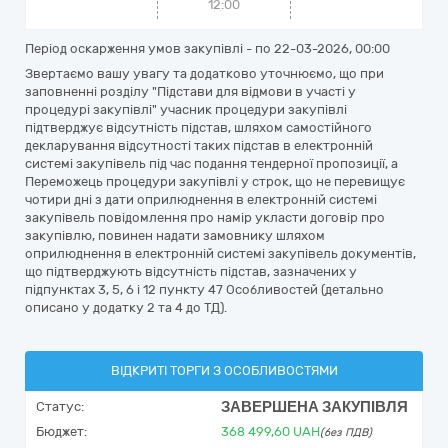
12:00
Період оскарження умов закупівлі - по
22-03-2026, 00:00
Звертаємо вашу увагу та додатково уточнюємо, що при
заповненні розділу "Підстави для відмови в участі у
процедурі закупівлі" учасник процедури закупівлі
підтверджує відсутність підстав, шляхом самостійного
декларування відсутності таких підстав в електронній
системі закупівель під час подання тендерної пропозиції, а
Переможець процедури закупівлі у строк, що не перевищує
чотири дні з дати оприлюднення в електронній системі
закупівель повідомлення про намір укласти договір про
закупівлю, повинен надати замовнику шляхом
оприлюднення в електронній системі закупівель документів,
що підтверджують відсутність підстав, зазначених у
підпунктах 3, 5, 6 і 12 пункту 47 Особливостей (детально
описано у додатку 2 та 4 до ТД).
ВІДКРИТІ ТОРГИ З ОСОБЛИВОСТЯМИ
ЗАВЕРШЕНА ЗАКУПІВЛЯ
Статус:
Бюджет:
368 499,60
UAH
(без ПДВ)