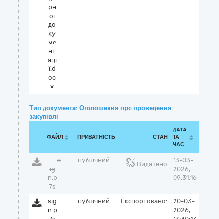
рн
ої
до
ку
ме
нт
аці
ї.d
oc
x
Тип документа: Оголошення про проведення
закупівлі
ДАТА
ФАЙЛ
ПРИВАТНІСТЬ
СТАН
ТА
ЧАС
s
публічний
13-03-
Видалено
ig
2026,
n.p
09:31:16
7s
sig
публічний
Експортовано:
20-03-
n.p
2026,
7s
13:40:13