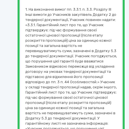
1. На виконання вимог пп. 3.3.1. п. 3.3. Розділу ІІІ
Інші вимоги до Учасників закупівель Додатку 2 до
тендерної документації, Учасник повинен надати:
«3.3.1. Гарантійний лист про те, що Учасник
підтверджує: під час формування своєї
остаточної цінової пропозиції (після етапу
розкриття пропозицій) ціна за одиницю кожної
позиції та загальна вартість не
перевищуватимуть суми, зазначені в Додатку 5.3
до тендерної документації. Учасник погоджується,
що порушення цієї гарантії буде вважатися
Замовником відмовою переможця від укладення
договору на умовах тендерної документації та
підставою для відхилення його пропозиції
відповідно до пп. 3 п. 44 Особливостей.» Учасник
у складі тендерної пропозиції надав, окрім іншого,
Гарантійний лист про те, що Учасник підтверджує:
під час формування своєї остаточної цінової
пропозиції (після етапу розкриття пропозицій)
ціна за одиницю кожної позиції та загальна
вартість не перевищуватимуть суми, зазначені в
Додатку 5.3 до тендерної документації. У
гарантійному листі не зазначена інформація:
«Учасник погоджується, що порушення цієї