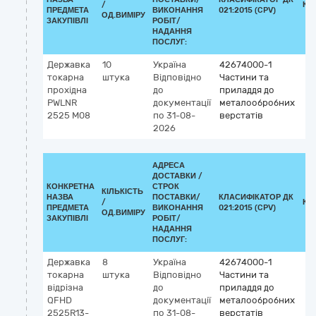
/
КЛ
ПРЕДМЕТА
ВИКОНАННЯ
021:2015 (CPV)
ОД.ВИМІРУ
ЗАКУПІВЛІ
РОБІТ/
НАДАННЯ
ПОСЛУГ:
Державка
10
Україна
42674000-1
токарна
штука
Відповідно
Частини та
прохідна
до
приладдя до
PWLNR
документації
металообробних
2525 M08
по 31-08-
верстатів
2026
АДРЕСА
ДОСТАВКИ /
КОНКРЕТНА
СТРОК
КІЛЬКІСТЬ
НАЗВА
ПОСТАВКИ/
КЛАСИФІКАТОР ДК
/
КЛ
ПРЕДМЕТА
ВИКОНАННЯ
021:2015 (CPV)
ОД.ВИМІРУ
ЗАКУПІВЛІ
РОБІТ/
НАДАННЯ
ПОСЛУГ:
Державка
8
Україна
42674000-1
токарна
штука
Відповідно
Частини та
відрізна
до
приладдя до
QFHD
документації
металообробних
2525R13-
по 31-08-
верстатів