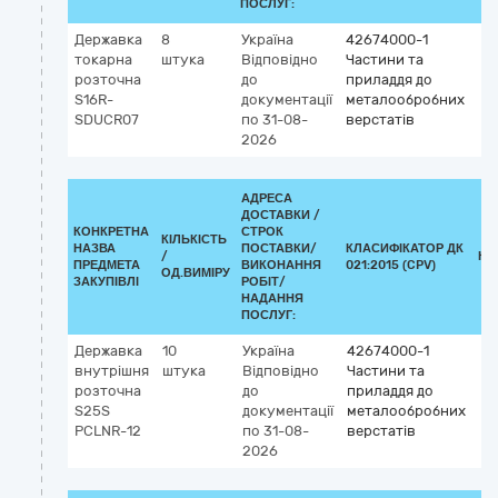
ПОСЛУГ:
Державка
8
Україна
42674000-1
токарна
штука
Відповідно
Частини та
розточна
до
приладдя до
S16R-
документації
металообробних
SDUCR07
по 31-08-
верстатів
2026
АДРЕСА
ДОСТАВКИ /
КОНКРЕТНА
СТРОК
КІЛЬКІСТЬ
НАЗВА
ПОСТАВКИ/
КЛАСИФІКАТОР ДК
/
КЛ
ПРЕДМЕТА
ВИКОНАННЯ
021:2015 (CPV)
ОД.ВИМІРУ
ЗАКУПІВЛІ
РОБІТ/
НАДАННЯ
ПОСЛУГ:
Державка
10
Україна
42674000-1
внутрішня
штука
Відповідно
Частини та
розточна
до
приладдя до
S25S
документації
металообробних
PCLNR-12
по 31-08-
верстатів
2026