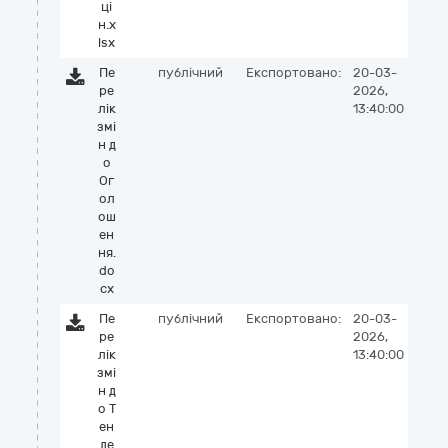
ці
н.x
lsx
Пе
публічний
Експортовано:
20-03-
ре
2026,
лік
13:40:00
змі
н д
о
Ог
ол
ош
ен
ня.
do
cx
Пе
публічний
Експортовано:
20-03-
ре
2026,
лік
13:40:00
змі
н д
о Т
ен
де