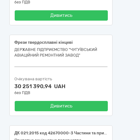
без ПДВ
Дивитись
Фрези твердосплавні кінцеві
ДЕРЖАВНЕ ПІДПРИЄМСТВО "ЧУГУЇВСЬКИЙ
АВІАЦІЙНИЙ РЕМОНТНИЙ ЗАВОД"
Очікувана вартість
30 251 390,94 UAH
без ПДВ
Дивитись
ДК 021:2015 код 42670000-3 Частини та приладдя до верстатів (Косильні головки для філії "Дніпровська ГЕС" ПрАТ "Укргідроенерго")