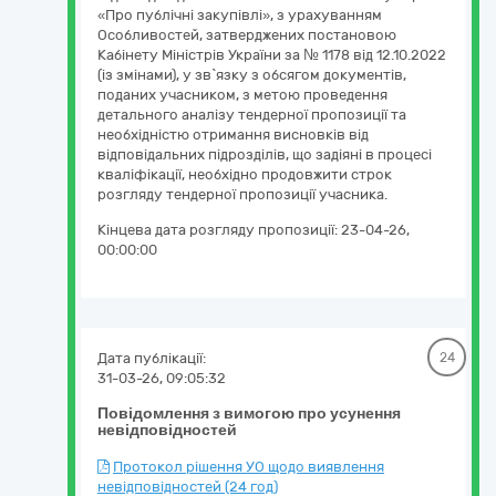
«Про публічні закупівлі», з урахуванням
Особливостей, затверджених постановою
Кабінету Міністрів України за № 1178 від 12.10.2022
(із змінами), у зв`язку з обсягом документів,
поданих учасником, з метою проведення
детального аналізу тендерної пропозиції та
необхідністю отримання висновків від
відповідальних підрозділів, що задіяні в процесі
кваліфікації, необхідно продовжити строк
розгляду тендерної пропозиції учасника.
Кінцева дата розгляду пропозиції:
23-04-26,
00:00:00
Дата публікації:
24
31-03-26, 09:05:32
Повідомлення з вимогою про усунення
невідповідностей
Протокол рішення УО щодо виявлення
невідповідностей (24 год)