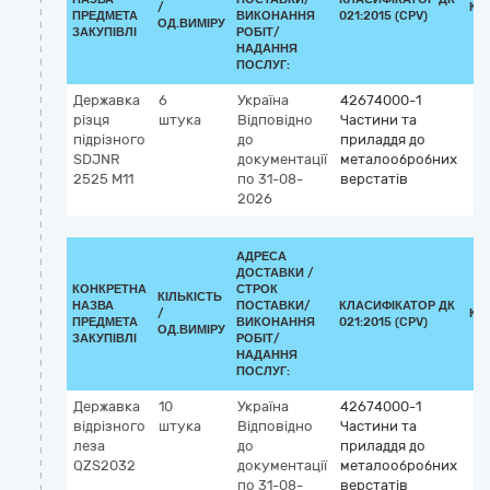
/
КЛ
ПРЕДМЕТА
ВИКОНАННЯ
021:2015 (CPV)
ОД.ВИМІРУ
ЗАКУПІВЛІ
РОБІТ/
НАДАННЯ
ПОСЛУГ:
Державка
6
Україна
42674000-1
різця
штука
Відповідно
Частини та
підрізного
до
приладдя до
SDJNR
документації
металообробних
2525 M11
по 31-08-
верстатів
2026
АДРЕСА
ДОСТАВКИ /
КОНКРЕТНА
СТРОК
КІЛЬКІСТЬ
НАЗВА
ПОСТАВКИ/
КЛАСИФІКАТОР ДК
/
КЛ
ПРЕДМЕТА
ВИКОНАННЯ
021:2015 (CPV)
ОД.ВИМІРУ
ЗАКУПІВЛІ
РОБІТ/
НАДАННЯ
ПОСЛУГ:
Державка
10
Україна
42674000-1
відрізного
штука
Відповідно
Частини та
леза
до
приладдя до
QZS2032
документації
металообробних
по 31-08-
верстатів