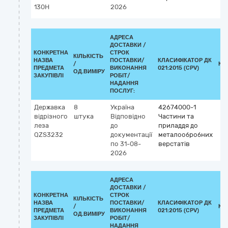
130H
2026
АДРЕСА
ДОСТАВКИ /
КОНКРЕТНА
СТРОК
КІЛЬКІСТЬ
НАЗВА
ПОСТАВКИ/
КЛАСИФІКАТОР ДК
/
КЛ
ПРЕДМЕТА
ВИКОНАННЯ
021:2015 (CPV)
ОД.ВИМІРУ
ЗАКУПІВЛІ
РОБІТ/
НАДАННЯ
ПОСЛУГ:
Державка
8
Україна
42674000-1
відрізного
штука
Відповідно
Частини та
леза
до
приладдя до
QZS3232
документації
металообробних
по 31-08-
верстатів
2026
АДРЕСА
ДОСТАВКИ /
КОНКРЕТНА
СТРОК
КІЛЬКІСТЬ
НАЗВА
ПОСТАВКИ/
КЛАСИФІКАТОР ДК
/
КЛ
ПРЕДМЕТА
ВИКОНАННЯ
021:2015 (CPV)
ОД.ВИМІРУ
ЗАКУПІВЛІ
РОБІТ/
НАДАННЯ