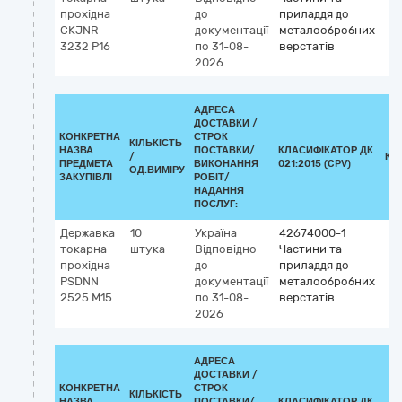
прохідна
до
приладдя до
CKJNR
документації
металообробних
3232 P16
по 31-08-
верстатів
2026
АДРЕСА
ДОСТАВКИ /
КОНКРЕТНА
СТРОК
КІЛЬКІСТЬ
НАЗВА
ПОСТАВКИ/
КЛАСИФІКАТОР ДК
/
КЛ
ПРЕДМЕТА
ВИКОНАННЯ
021:2015 (CPV)
ОД.ВИМІРУ
ЗАКУПІВЛІ
РОБІТ/
НАДАННЯ
ПОСЛУГ:
Державка
10
Україна
42674000-1
токарна
штука
Відповідно
Частини та
прохідна
до
приладдя до
PSDNN
документації
металообробних
2525 M15
по 31-08-
верстатів
2026
АДРЕСА
ДОСТАВКИ /
КОНКРЕТНА
СТРОК
КІЛЬКІСТЬ
НАЗВА
ПОСТАВКИ/
КЛАСИФІКАТОР ДК