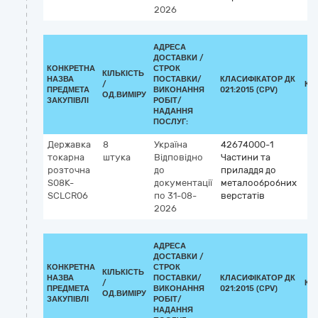
2026
АДРЕСА
ДОСТАВКИ /
КОНКРЕТНА
СТРОК
КІЛЬКІСТЬ
НАЗВА
ПОСТАВКИ/
КЛАСИФІКАТОР ДК
/
КЛ
ПРЕДМЕТА
ВИКОНАННЯ
021:2015 (CPV)
ОД.ВИМІРУ
ЗАКУПІВЛІ
РОБІТ/
НАДАННЯ
ПОСЛУГ:
Державка
8
Україна
42674000-1
токарна
штука
Відповідно
Частини та
розточна
до
приладдя до
S08K-
документації
металообробних
SCLCR06
по 31-08-
верстатів
2026
АДРЕСА
ДОСТАВКИ /
КОНКРЕТНА
СТРОК
КІЛЬКІСТЬ
НАЗВА
ПОСТАВКИ/
КЛАСИФІКАТОР ДК
/
КЛ
ПРЕДМЕТА
ВИКОНАННЯ
021:2015 (CPV)
ОД.ВИМІРУ
ЗАКУПІВЛІ
РОБІТ/
НАДАННЯ