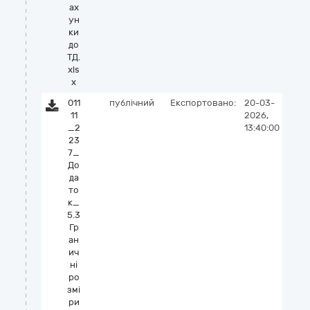
ах
ун
ки
до
ТД.
xls
x
011
публічний
Експортовано:
20-03-
11
2026,
_2
13:40:00
23
7_
До
да
то
к_
5.3
Гр
ан
ич
ні
ро
змі
ри