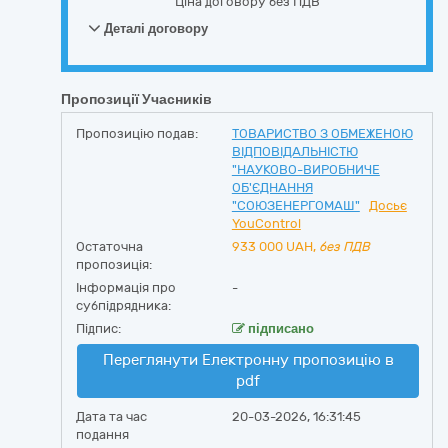
Ціна договору без ПДВ
Деталі договору
Пропозиції Учасників
Пропозицію подав:
ТОВАРИСТВО З ОБМЕЖЕНОЮ
ВІДПОВІДАЛЬНІСТЮ
"НАУКОВО-ВИРОБНИЧЕ
ОБ'ЄДНАННЯ
"СОЮЗЕНЕРГОМАШ"
Досьє
YouControl
Остаточна
933 000
UAH,
без ПДВ
пропозиція:
Інформація про
-
субпідрядника:
Підпис:
підписано
Переглянути Електронну пропозицію в
pdf
Дата та час
20-03-2026, 16:31:45
подання