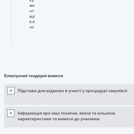
ку
ме
нт
аці
я.d
oc
Електронні тендерні вимоги
+
Підстави для відмови в участі у процедурі закупівлі
+
Інформація про інші технічні, якісні та кількісні
характеристики та вимоги до учасника