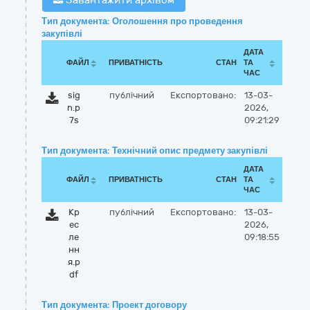
Завантажити архівом
Тип документа: Оголошення про проведення
закупівлі
ДАТА
ФАЙЛ
ПРИВАТНІСТЬ
СТАН
ТА
ЧАС
sig
публічний
Експортовано:
13-03-
n.p
2026,
7s
09:21:29
Тип документа: Технічний опис предмету закупівлі
ДАТА
ФАЙЛ
ПРИВАТНІСТЬ
СТАН
ТА
ЧАС
Кр
публічний
Експортовано:
13-03-
ес
2026,
ле
09:18:55
нн
я.p
df
Тип документа: Проект договору