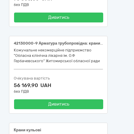
без ПДВ
Дивитись
42130000-9 Арматура трубопровідна: крани, вентилі, клапани та подібні пристрої (Засувки чавунні, засувка батерфляй)
Комунальне некомерційне підприємство
"Обласна клінічна лікарня ім. О.Ф
Гербачевського" Житомирської обласної ради
Очікувана вартість
56 169,90 UAH
без ПДВ
Дивитись
Крани кульові