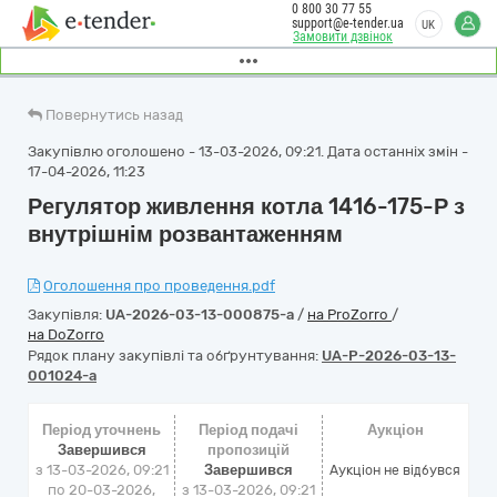
0 800 30 77 55
support@e-tender.ua
UK
Замовити дзвінок
Повернутись назад
Закупівлю оголошено - 13-03-2026, 09:21. Дата останніх змін -
17-04-2026, 11:23
Регулятор живлення котла 1416-175-Р з
внутрішнім розвантаженням
Оголошення про проведення.pdf
Закупівля:
UA-2026-03-13-000875-a
/
на ProZorro
/
на DoZorro
Рядок плану закупівлі та обґрунтування:
UA-P-2026-03-13-
001024-a
Період уточнень
Період подачі
Аукціон
Завершився
пропозицій
з 13-03-2026, 09:21
Завершився
Аукціон не відбувся
по 20-03-2026,
з 13-03-2026, 09:21