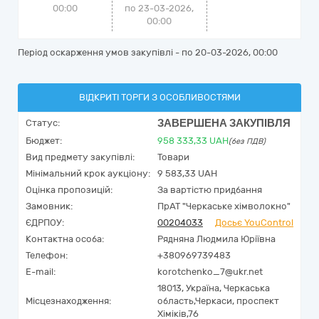
00:00
по 23-03-2026,
00:00
Період оскарження умов закупівлі - по
20-03-2026, 00:00
ВІДКРИТІ ТОРГИ З ОСОБЛИВОСТЯМИ
ЗАВЕРШЕНА ЗАКУПІВЛЯ
Статус:
Бюджет:
958 333,33
UAH
(без ПДВ)
Вид предмету закупівлі:
Товари
Мінімальний крок аукціону:
9 583,33 UAH
Оцінка пропозицій:
За вартістю придбання
Замовник:
ПрАТ "Черкаське хімволокно"
ЄДРПОУ:
00204033
Досьє YouControl
Контактна особа:
Рядняна Людмила Юріївна
Телефон:
+380969739483
E-mail:
korotchenko_7@ukr.net
18013,
Україна
,
Черкаська
Місцезнаходження:
область,
Черкаси,
проспект
Хіміків,76