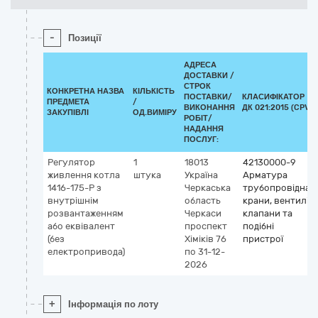
-
Позиції
АДРЕСА
ДОСТАВКИ /
СТРОК
КОНКРЕТНА НАЗВА
КІЛЬКІСТЬ
ПОСТАВКИ/
КЛАСИФІКАТОР
ПРЕДМЕТА
/
ВИКОНАННЯ
ДК 021:2015 (CPV)
ЗАКУПІВЛІ
ОД.ВИМІРУ
РОБІТ/
НАДАННЯ
ПОСЛУГ:
Регулятор
1
18013
42130000-9
живлення котла
штука
Україна
Арматура
1416-175-Р з
Черкаська
трубопровідна:
внутрішнім
область
крани, вентилі,
розвантаженням
Черкаси
клапани та
або еквівалент
проспект
подібні
(без
Хіміків 76
пристрої
електропривода)
по 31-12-
2026
+
Інформація по лоту