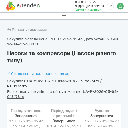
0 800 30 77 55
support@e-tender.ua
UK
Замовити дзвінок
Повернутись назад
Закупівлю оголошено - 10-03-2026, 16:43. Дата останніх змін -
12-04-2026, 00:00
Насоси та компресори (Насоси різного
типу)
Оголошення про проведення.pdf
Закупівля:
UA-2026-03-10-013678-a
/
на ProZorro
/
на DoZorro
Рядок плану закупівлі та обґрунтування:
UA-P-2026-03-05-
015178-a
Період уточнень
Період подачі
Аукціон
Завершився
пропозицій
Завершився
з 10-03-2026, 16:43
Завершився
з
27-03-2026, 14:27
по 23-03-2026,
з 10-03-2026, 16:43
по
27-03-2026,