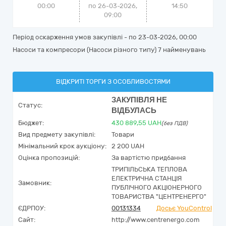
00:00
по 26-03-2026,
14:50
09:00
Період оскарження умов закупівлі - по
23-03-2026, 00:00
Насоси та компресори (Насоси різного типу) 7 найменувань
ВІДКРИТІ ТОРГИ З ОСОБЛИВОСТЯМИ
ЗАКУПІВЛЯ НЕ
Статус:
ВІДБУЛАСЬ
Бюджет:
430 889,55
UAH
(без ПДВ)
Вид предмету закупівлі:
Товари
Мінімальний крок аукціону:
2 200 UAH
Оцінка пропозицій:
За вартістю придбання
ТРИПІЛЬСЬКА ТЕПЛОВА
ЕЛЕКТРИЧНА СТАНЦІЯ
Замовник:
ПУБЛІЧНОГО АКЦІОНЕРНОГО
ТОВАРИСТВА "ЦЕНТРЕНЕРГО"
ЄДРПОУ:
00131334
Досьє YouControl
Сайт:
http://www.centrenergo.com