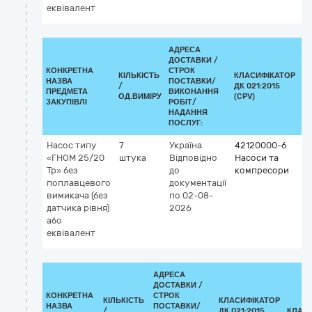
еквівалент
АДРЕСА
ДОСТАВКИ /
КОНКРЕТНА
СТРОК
КІЛЬКІСТЬ
КЛАСИФІКАТОР
НАЗВА
ПОСТАВКИ/
/
ДК 021:2015
К
ПРЕДМЕТА
ВИКОНАННЯ
ОД.ВИМІРУ
(CPV)
ЗАКУПІВЛІ
РОБІТ/
НАДАННЯ
ПОСЛУГ:
Насос типу
7
Україна
42120000-6
«ГНОМ 25/20
штука
Відповідно
Насоси та
Тр» без
до
компресори
поплавцевого
документації
вимикача (без
по 02-08-
датчика рівня)
2026
або
еквівалент
АДРЕСА
ДОСТАВКИ /
КОНКРЕТНА
СТРОК
КІЛЬКІСТЬ
КЛАСИФІКАТОР
НАЗВА
ПОСТАВКИ/
/
ДК 021:2015
КЛАС