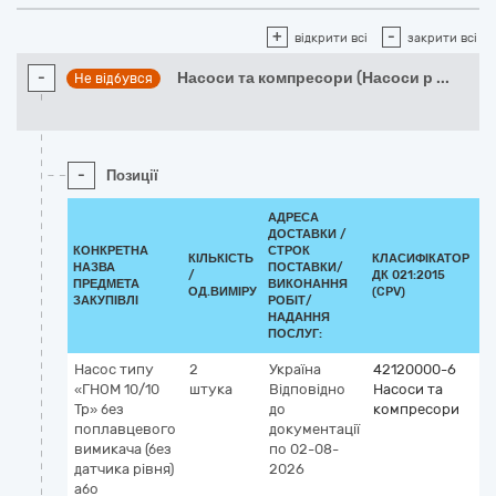
+
-
відкрити всі
закрити всі
-
Насоси та компресори (Насоси р
...
Не відбувся
-
Позиції
АДРЕСА
ДОСТАВКИ /
КОНКРЕТНА
СТРОК
КІЛЬКІСТЬ
КЛАСИФІКАТОР
НАЗВА
ПОСТАВКИ/
/
ДК 021:2015
К
ПРЕДМЕТА
ВИКОНАННЯ
ОД.ВИМІРУ
(CPV)
ЗАКУПІВЛІ
РОБІТ/
НАДАННЯ
ПОСЛУГ:
Насос типу
2
Україна
42120000-6
«ГНОМ 10/10
штука
Відповідно
Насоси та
Тр» без
до
компресори
поплавцевого
документації
вимикача (без
по 02-08-
датчика рівня)
2026
або