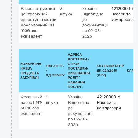
Насос погружний
3
Україна
42120000-6
центробіжний
штука
Відповідно
Насоси та
одноступінчастий
до
компресори
моноблочний DH
документації
100G або
по 02-08-
еквівалент
2026
АДРЕСА
ДОСТАВКИ /
КОНКРЕТНА
СТРОК
КІЛЬКІСТЬ
КЛАСИФІКАТОР
НАЗВА
ПОСТАВКИ/
/
ДК 021:2015
КЛАС
ПРЕДМЕТА
ВИКОНАННЯ
ОД.ВИМІРУ
(CPV)
ЗАКУПІВЛІ
РОБІТ/
НАДАННЯ
ПОСЛУГ:
Фекальний
1
Україна
42120000-6
насос ЦМФ
штука
Відповідно
Насоси та
50-10 або
до
компресори
еквівалент
документації
по 02-08-
2026