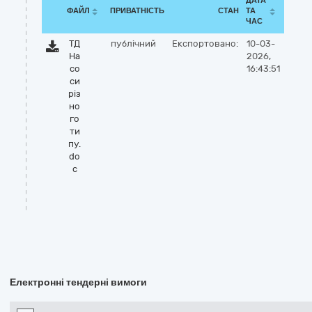
ДАТА
ФАЙЛ
ПРИВАТНІСТЬ
СТАН
ТА
ЧАС
ТД
публічний
Експортовано:
10-03-
На
2026,
со
16:43:51
си
різ
но
го
ти
пу.
do
c
Електронні тендерні вимоги