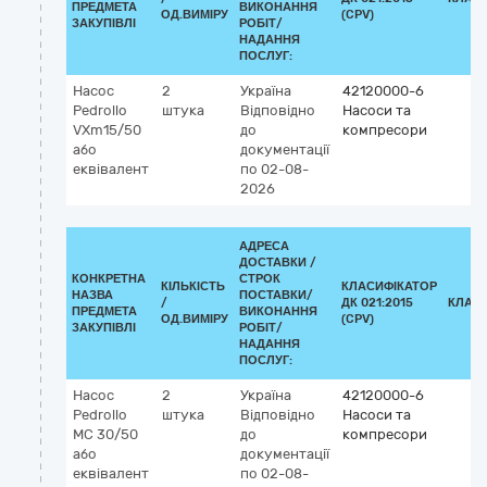
ПРЕДМЕТА
ВИКОНАННЯ
ОД.ВИМІРУ
(CPV)
ЗАКУПІВЛІ
РОБІТ/
НАДАННЯ
ПОСЛУГ:
Насос
2
Україна
42120000-6
Pedrollo
штука
Відповідно
Насоси та
VXm15/50
до
компресори
або
документації
еквівалент
по 02-08-
2026
АДРЕСА
ДОСТАВКИ /
КОНКРЕТНА
СТРОК
КІЛЬКІСТЬ
КЛАСИФІКАТОР
НАЗВА
ПОСТАВКИ/
/
ДК 021:2015
КЛАС
ПРЕДМЕТА
ВИКОНАННЯ
ОД.ВИМІРУ
(CPV)
ЗАКУПІВЛІ
РОБІТ/
НАДАННЯ
ПОСЛУГ:
Насос
2
Україна
42120000-6
Pedrollo
штука
Відповідно
Насоси та
MC 30/50
до
компресори
або
документації
еквівалент
по 02-08-