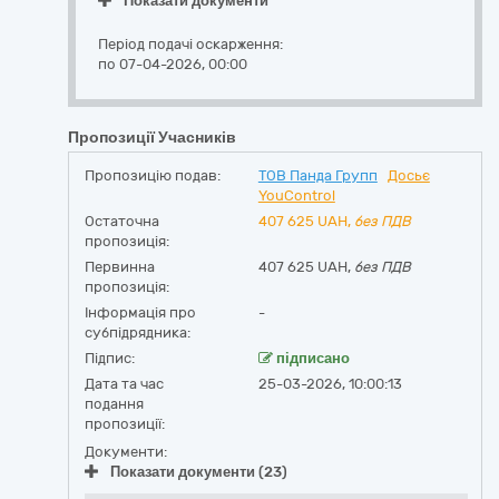
Показати документи
Період подачі оскарження:
по 07-04-2026, 00:00
Пропозиції Учасників
Пропозицію подав:
ТОВ Панда Групп
Досьє
YouControl
Остаточна
407 625
UAH,
без ПДВ
пропозиція:
Первинна
407 625 UAH,
без ПДВ
пропозиція:
Інформація про
-
субпідрядника:
Підпис:
підписано
Дата та час
25-03-2026, 10:00:13
подання
пропозиції:
Документи:
Показати документи (23)