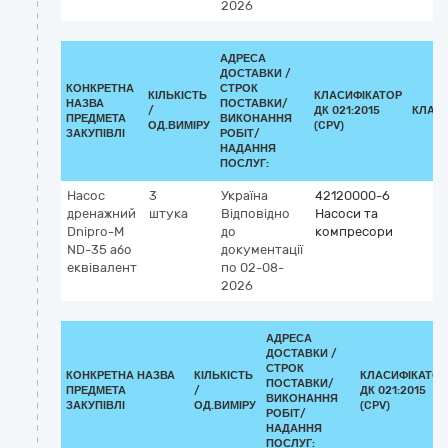
2026
АДРЕСА
ДОСТАВКИ /
КОНКРЕТНА
СТРОК
КІЛЬКІСТЬ
КЛАСИФІКАТОР
НАЗВА
ПОСТАВКИ/
/
ДК 021:2015
КЛАС
ПРЕДМЕТА
ВИКОНАННЯ
ОД.ВИМІРУ
(CPV)
ЗАКУПІВЛІ
РОБІТ/
НАДАННЯ
ПОСЛУГ:
Насос
3
Україна
42120000-6
дренажний
штука
Відповідно
Насоси та
Dnipro-M
до
компресори
ND-35 або
документації
еквівалент
по 02-08-
2026
АДРЕСА
ДОСТАВКИ /
СТРОК
КОНКРЕТНА НАЗВА
КІЛЬКІСТЬ
КЛАСИФІКАТОР
ПОСТАВКИ/
ПРЕДМЕТА
/
ДК 021:2015
ВИКОНАННЯ
ЗАКУПІВЛІ
ОД.ВИМІРУ
(CPV)
РОБІТ/
НАДАННЯ
ПОСЛУГ: