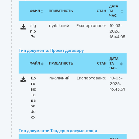
ДАТА
ФАЙЛ
ПРИВАТНІСТЬ
СТАН
ТА
ЧАС
sig
публічний
Експортовано:
10-03-
n.p
2026,
7s
16:44:05
Тип документа: Проект договору
ДАТА
ФАЙЛ
ПРИВАТНІСТЬ
СТАН
ТА
ЧАС
До
публічний
Експортовано:
10-03-
го
2026,
вір
16:43:51
то
ва
ри.
do
cx
Тип документа: Тендерна документація