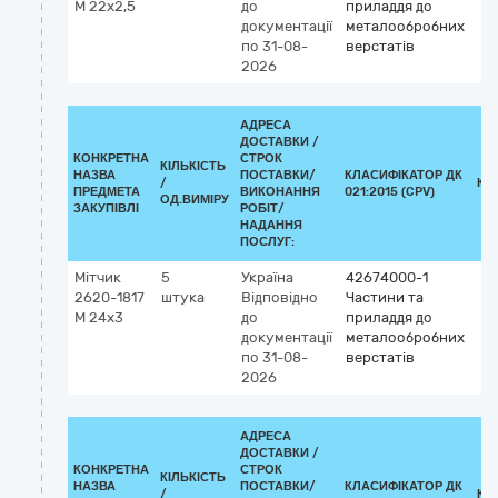
М 22х2,5
до
приладдя до
документації
металообробних
по 31-08-
верстатів
2026
АДРЕСА
ДОСТАВКИ /
КОНКРЕТНА
СТРОК
КІЛЬКІСТЬ
НАЗВА
ПОСТАВКИ/
КЛАСИФІКАТОР ДК
/
КЛ
ПРЕДМЕТА
ВИКОНАННЯ
021:2015 (CPV)
ОД.ВИМІРУ
ЗАКУПІВЛІ
РОБІТ/
НАДАННЯ
ПОСЛУГ:
Мітчик
5
Україна
42674000-1
2620-1817
штука
Відповідно
Частини та
М 24х3
до
приладдя до
документації
металообробних
по 31-08-
верстатів
2026
АДРЕСА
ДОСТАВКИ /
КОНКРЕТНА
СТРОК
КІЛЬКІСТЬ
НАЗВА
ПОСТАВКИ/
КЛАСИФІКАТОР ДК
/
КЛ