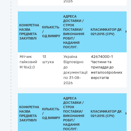
2026
АДРЕСА
ДОСТАВКИ /
КОНКРЕТНА
СТРОК
КІЛЬКІСТЬ
НАЗВА
ПОСТАВКИ/
КЛАСИФІКАТОР ДК
/
КЛ
ПРЕДМЕТА
ВИКОНАННЯ
021:2015 (CPV)
ОД.ВИМІРУ
ЗАКУПІВЛІ
РОБІТ/
НАДАННЯ
ПОСЛУГ:
Мітчик
13
Україна
42674000-1
гайковий
штука
Відповідно
Частини та
М 16х2,0
до
приладдя до
документації
металообробних
по 31-08-
верстатів
2026
АДРЕСА
ДОСТАВКИ /
КОНКРЕТНА
СТРОК
КІЛЬКІСТЬ
НАЗВА
ПОСТАВКИ/
КЛАСИФІКАТОР ДК
/
КЛ
ПРЕДМЕТА
ВИКОНАННЯ
021:2015 (CPV)
ОД.ВИМІРУ
ЗАКУПІВЛІ
РОБІТ/
НАДАННЯ
ПОСЛУГ: