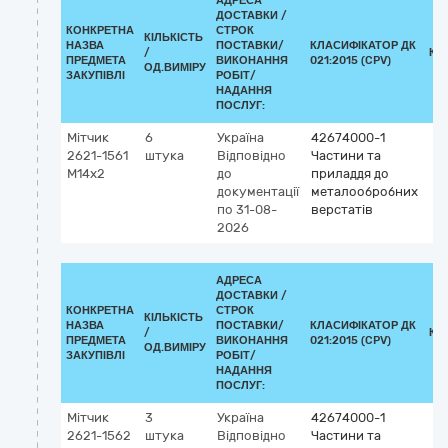
АДРЕСА
ДОСТАВКИ /
КОНКРЕТНА
СТРОК
КІЛЬКІСТЬ
НАЗВА
ПОСТАВКИ/
КЛАСИФІКАТОР ДК
/
КЛ
ПРЕДМЕТА
ВИКОНАННЯ
021:2015 (CPV)
ОД.ВИМІРУ
ЗАКУПІВЛІ
РОБІТ/
НАДАННЯ
ПОСЛУГ:
Мітчик
6
Україна
42674000-1
2621-1561
штука
Відповідно
Частини та
М14х2
до
приладдя до
документації
металообробних
по 31-08-
верстатів
2026
АДРЕСА
ДОСТАВКИ /
КОНКРЕТНА
СТРОК
КІЛЬКІСТЬ
НАЗВА
ПОСТАВКИ/
КЛАСИФІКАТОР ДК
/
КЛ
ПРЕДМЕТА
ВИКОНАННЯ
021:2015 (CPV)
ОД.ВИМІРУ
ЗАКУПІВЛІ
РОБІТ/
НАДАННЯ
ПОСЛУГ:
Мітчик
3
Україна
42674000-1
2621-1562
штука
Відповідно
Частини та