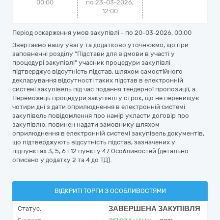
00:00
по 23-03-2026,
12:00
Період оскарження умов закупівлі - по
20-03-2026, 00:00
Звертаємо вашу увагу та додатково уточнюємо, що при
заповненні розділу "Підстави для відмови в участі у
процедурі закупівлі" учасник процедури закупівлі
підтверджує відсутність підстав, шляхом самостійного
декларування відсутності таких підстав в електронній
системі закупівель під час подання тендерної пропозиції, а
Переможець процедури закупівлі у строк, що не перевищує
чотири дні з дати оприлюднення в електронній системі
закупівель повідомлення про намір укласти договір про
закупівлю, повинен надати замовнику шляхом
оприлюднення в електронній системі закупівель документів,
що підтверджують відсутність підстав, зазначених у
підпунктах 3, 5, 6 і 12 пункту 47 Особливостей (детально
описано у додатку 2 та 4 до ТД).
ВІДКРИТІ ТОРГИ З ОСОБЛИВОСТЯМИ
ЗАВЕРШЕНА ЗАКУПІВЛЯ
Статус: