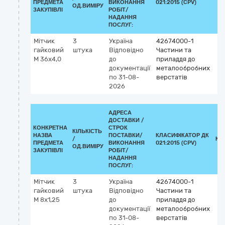
ПРЕДМЕТА
ВИКОНАННЯ
021:2015 (CPV)
ОД.ВИМІРУ
ЗАКУПІВЛІ
РОБІТ/
НАДАННЯ
ПОСЛУГ:
Мітчик
3
Україна
42674000-1
гайковий
штука
Відповідно
Частини та
М 36х4,0
до
приладдя до
документації
металообробних
по 31-08-
верстатів
2026
АДРЕСА
ДОСТАВКИ /
КОНКРЕТНА
СТРОК
КІЛЬКІСТЬ
НАЗВА
ПОСТАВКИ/
КЛАСИФІКАТОР ДК
/
КЛ
ПРЕДМЕТА
ВИКОНАННЯ
021:2015 (CPV)
ОД.ВИМІРУ
ЗАКУПІВЛІ
РОБІТ/
НАДАННЯ
ПОСЛУГ:
Мітчик
3
Україна
42674000-1
гайковий
штука
Відповідно
Частини та
М 8х1,25
до
приладдя до
документації
металообробних
по 31-08-
верстатів