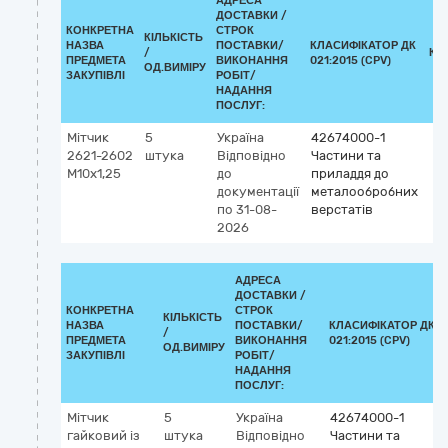
АДРЕСА
ДОСТАВКИ /
КОНКРЕТНА
СТРОК
КІЛЬКІСТЬ
НАЗВА
ПОСТАВКИ/
КЛАСИФІКАТОР ДК
/
КЛ
ПРЕДМЕТА
ВИКОНАННЯ
021:2015 (CPV)
ОД.ВИМІРУ
ЗАКУПІВЛІ
РОБІТ/
НАДАННЯ
ПОСЛУГ:
Мітчик
5
Україна
42674000-1
2621-2602
штука
Відповідно
Частини та
М10х1,25
до
приладдя до
документації
металообробних
по 31-08-
верстатів
2026
АДРЕСА
ДОСТАВКИ /
КОНКРЕТНА
СТРОК
КІЛЬКІСТЬ
НАЗВА
ПОСТАВКИ/
КЛАСИФІКАТОР ДК
/
ПРЕДМЕТА
ВИКОНАННЯ
021:2015 (CPV)
ОД.ВИМІРУ
ЗАКУПІВЛІ
РОБІТ/
НАДАННЯ
ПОСЛУГ:
Мітчик
5
Україна
42674000-1
гайковий із
штука
Відповідно
Частини та