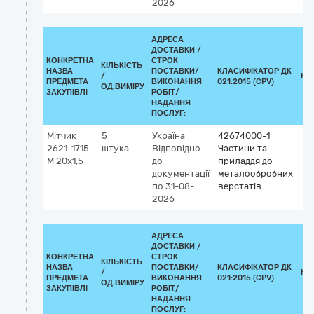
2026
АДРЕСА
ДОСТАВКИ /
КОНКРЕТНА
СТРОК
КІЛЬКІСТЬ
НАЗВА
ПОСТАВКИ/
КЛАСИФІКАТОР ДК
/
КЛ
ПРЕДМЕТА
ВИКОНАННЯ
021:2015 (CPV)
ОД.ВИМІРУ
ЗАКУПІВЛІ
РОБІТ/
НАДАННЯ
ПОСЛУГ:
Мітчик
5
Україна
42674000-1
2621-1715
штука
Відповідно
Частини та
М 20х1,5
до
приладдя до
документації
металообробних
по 31-08-
верстатів
2026
АДРЕСА
ДОСТАВКИ /
КОНКРЕТНА
СТРОК
КІЛЬКІСТЬ
НАЗВА
ПОСТАВКИ/
КЛАСИФІКАТОР ДК
/
КЛ
ПРЕДМЕТА
ВИКОНАННЯ
021:2015 (CPV)
ОД.ВИМІРУ
ЗАКУПІВЛІ
РОБІТ/
НАДАННЯ
ПОСЛУГ: