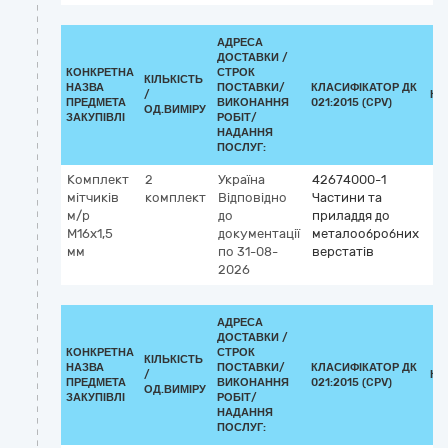
АДРЕСА
ДОСТАВКИ /
КОНКРЕТНА
СТРОК
КІЛЬКІСТЬ
НАЗВА
ПОСТАВКИ/
КЛАСИФІКАТОР ДК
/
КЛ
ПРЕДМЕТА
ВИКОНАННЯ
021:2015 (CPV)
ОД.ВИМІРУ
ЗАКУПІВЛІ
РОБІТ/
НАДАННЯ
ПОСЛУГ:
Комплект
2
Україна
42674000-1
мітчиків
комплект
Відповідно
Частини та
м/р
до
приладдя до
М16х1,5
документації
металообробних
мм
по 31-08-
верстатів
2026
АДРЕСА
ДОСТАВКИ /
КОНКРЕТНА
СТРОК
КІЛЬКІСТЬ
НАЗВА
ПОСТАВКИ/
КЛАСИФІКАТОР ДК
/
КЛ
ПРЕДМЕТА
ВИКОНАННЯ
021:2015 (CPV)
ОД.ВИМІРУ
ЗАКУПІВЛІ
РОБІТ/
НАДАННЯ
ПОСЛУГ: