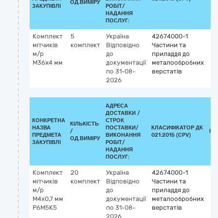
ОД.ВИМІРУ
ЗАКУПІВЛІ
РОБІТ/
НАДАННЯ
ПОСЛУГ:
Комплект
5
Україна
42674000-1
мітчиків
комплект
Відповідно
Частини та
м/р
до
приладдя до
М36х4 мм
документації
металообробних
по 31-08-
верстатів
2026
АДРЕСА
ДОСТАВКИ /
КОНКРЕТНА
СТРОК
КІЛЬКІСТЬ
НАЗВА
ПОСТАВКИ/
КЛАСИФІКАТОР ДК
/
КЛ
ПРЕДМЕТА
ВИКОНАННЯ
021:2015 (CPV)
ОД.ВИМІРУ
ЗАКУПІВЛІ
РОБІТ/
НАДАННЯ
ПОСЛУГ:
Комплект
20
Україна
42674000-1
мітчиків
комплект
Відповідно
Частини та
м/р
до
приладдя до
М4х0,7 мм
документації
металообробних
Р6М5К5
по 31-08-
верстатів
2026