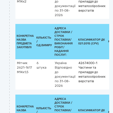
М14х2
до
приладдя до
документації
металообробних
по 31-08-
верстатів
2026
АДРЕСА
ДОСТАВКИ /
КОНКРЕТНА
СТРОК
КІЛЬКІСТЬ
НАЗВА
ПОСТАВКИ/
КЛАСИФІКАТОР ДК
/
КЛ
ПРЕДМЕТА
ВИКОНАННЯ
021:2015 (CPV)
ОД.ВИМІРУ
ЗАКУПІВЛІ
РОБІТ/
НАДАННЯ
ПОСЛУГ:
Мітчик
6
Україна
42674000-1
2621-1617
штука
Відповідно
Частини та
М14х1,5
до
приладдя до
документації
металообробних
по 31-08-
верстатів
2026
АДРЕСА
ДОСТАВКИ /
КОНКРЕТНА
СТРОК
КІЛЬКІСТЬ
НАЗВА
ПОСТАВКИ/
КЛАСИФІКАТОР ДК
/
КЛ