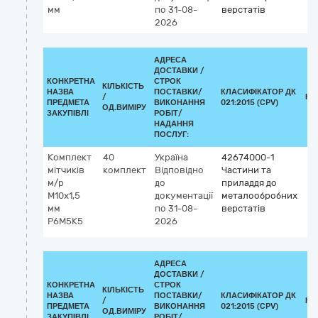
мм
по 31-08-
верстатів
2026
АДРЕСА
ДОСТАВКИ /
КОНКРЕТНА
СТРОК
КІЛЬКІСТЬ
НАЗВА
ПОСТАВКИ/
КЛАСИФІКАТОР ДК
/
КЛ
ПРЕДМЕТА
ВИКОНАННЯ
021:2015 (CPV)
ОД.ВИМІРУ
ЗАКУПІВЛІ
РОБІТ/
НАДАННЯ
ПОСЛУГ:
Комплект
40
Україна
42674000-1
мітчиків
комплект
Відповідно
Частини та
м/р
до
приладдя до
М10х1,5
документації
металообробних
мм
по 31-08-
верстатів
Р6М5К5
2026
АДРЕСА
ДОСТАВКИ /
КОНКРЕТНА
СТРОК
КІЛЬКІСТЬ
НАЗВА
ПОСТАВКИ/
КЛАСИФІКАТОР ДК
/
КЛ
ПРЕДМЕТА
ВИКОНАННЯ
021:2015 (CPV)
ОД.ВИМІРУ
ЗАКУПІВЛІ
РОБІТ/