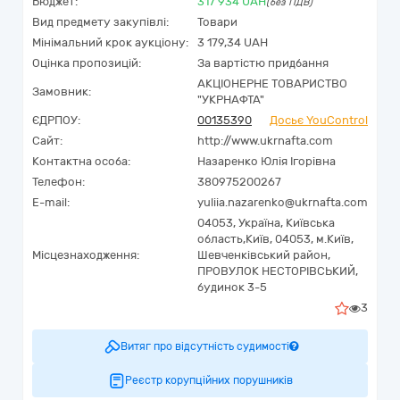
Бюджет:
317 934
UAH
(без ПДВ)
Вид предмету закупівлі:
Товари
Мінімальний крок аукціону:
3 179,34 UAH
Оцінка пропозицій:
За вартістю придбання
АКЦІОНЕРНЕ ТОВАРИСТВО
Замовник:
"УКPНAФТА"
ЄДРПОУ:
00135390
Досьє YouControl
Сайт:
http://www.ukrnafta.com
Контактна особа:
Назаренко Юлія Ігорівна
Телефон:
380975200267
E-mail:
yuliia.nazarenko@ukrnafta.com
04053,
Україна
,
Київська
область,
Київ,
04053, м.Київ,
Місцезнаходження:
Шевченківський район,
ПРОВУЛОК НЕСТОРІВСЬКИЙ,
будинок 3-5
3
Витяг про відсутність судимості
Реєстр корупційних порушників