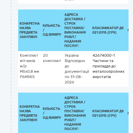
АДРЕСА
ДОСТАВКИ /
КОНКРЕТНА
СТРОК
КІЛЬКІСТЬ
НАЗВА
ПОСТАВКИ/
КЛАСИФІКАТОР ДК
/
КЛ
ПРЕДМЕТА
ВИКОНАННЯ
021:2015 (CPV)
ОД.ВИМІРУ
ЗАКУПІВЛІ
РОБІТ/
НАДАННЯ
ПОСЛУГ:
Комплект
20
Україна
42674000-1
мітчиків
комплект
Відповідно
Частини та
м/р
до
приладдя до
М5х0,8 мм
документації
металообробних
Р6М5К5
по 31-08-
верстатів
2026
АДРЕСА
ДОСТАВКИ /
КОНКРЕТНА
СТРОК
КІЛЬКІСТЬ
НАЗВА
ПОСТАВКИ/
КЛАСИФІКАТОР ДК
/
КЛ
ПРЕДМЕТА
ВИКОНАННЯ
021:2015 (CPV)
ОД.ВИМІРУ
ЗАКУПІВЛІ
РОБІТ/
НАДАННЯ
ПОСЛУГ: