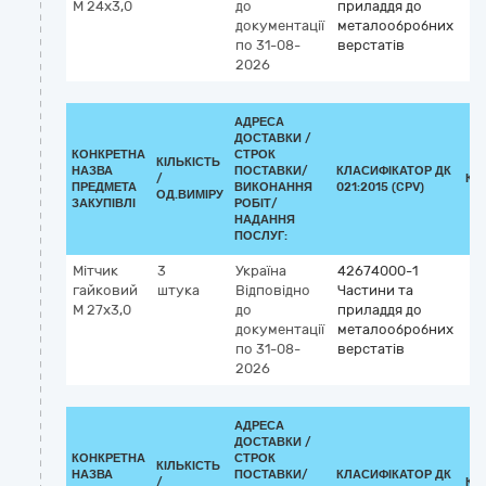
М 24х3,0
до
приладдя до
документації
металообробних
по 31-08-
верстатів
2026
АДРЕСА
ДОСТАВКИ /
КОНКРЕТНА
СТРОК
КІЛЬКІСТЬ
НАЗВА
ПОСТАВКИ/
КЛАСИФІКАТОР ДК
/
КЛ
ПРЕДМЕТА
ВИКОНАННЯ
021:2015 (CPV)
ОД.ВИМІРУ
ЗАКУПІВЛІ
РОБІТ/
НАДАННЯ
ПОСЛУГ:
Мітчик
3
Україна
42674000-1
гайковий
штука
Відповідно
Частини та
М 27х3,0
до
приладдя до
документації
металообробних
по 31-08-
верстатів
2026
АДРЕСА
ДОСТАВКИ /
КОНКРЕТНА
СТРОК
КІЛЬКІСТЬ
НАЗВА
ПОСТАВКИ/
КЛАСИФІКАТОР ДК
/
КЛ