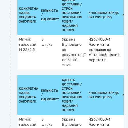
АДРЕСА
ДОСТАВКИ /
КОНКРЕТНА
СТРОК
КІЛЬКІСТЬ
НАЗВА
ПОСТАВКИ/
КЛАСИФІКАТОР ДК
/
КЛ
ПРЕДМЕТА
ВИКОНАННЯ
021:2015 (CPV)
ОД.ВИМІРУ
ЗАКУПІВЛІ
РОБІТ/
НАДАННЯ
ПОСЛУГ:
Мітчик
3
Україна
42674000-1
гайковий
штука
Відповідно
Частини та
М 22х2,5
до
приладдя до
документації
металообробних
по 31-08-
верстатів
2026
АДРЕСА
ДОСТАВКИ /
КОНКРЕТНА
СТРОК
КІЛЬКІСТЬ
НАЗВА
ПОСТАВКИ/
КЛАСИФІКАТОР ДК
/
КЛ
ПРЕДМЕТА
ВИКОНАННЯ
021:2015 (CPV)
ОД.ВИМІРУ
ЗАКУПІВЛІ
РОБІТ/
НАДАННЯ
ПОСЛУГ:
Мітчик
3
Україна
42674000-1
гайковий
штука
Відповідно
Частини та