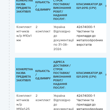
КОНКРЕТНА
СТРОК
КІЛЬКІСТЬ
НАЗВА
ПОСТАВКИ/
КЛАСИФІКАТОР ДК
/
КЛ
ПРЕДМЕТА
ВИКОНАННЯ
021:2015 (CPV)
ОД.ВИМІРУ
ЗАКУПІВЛІ
РОБІТ/
НАДАННЯ
ПОСЛУГ:
Комплект
2
Україна
42674000-1
мітчиків
комплект
Відповідно
Частини та
м/р М10х1
до
приладдя до
мм
документації
металообробних
по 31-08-
верстатів
2026
АДРЕСА
ДОСТАВКИ /
КОНКРЕТНА
СТРОК
КІЛЬКІСТЬ
НАЗВА
ПОСТАВКИ/
КЛАСИФІКАТОР ДК
/
КЛ
ПРЕДМЕТА
ВИКОНАННЯ
021:2015 (CPV)
ОД.ВИМІРУ
ЗАКУПІВЛІ
РОБІТ/
НАДАННЯ
ПОСЛУГ:
Комплект
2
Україна
42674000-1
мітчиків
комплект
Відповідно
Частини та
м/р
до
приладдя до
М10х1,25
документації
металообробних