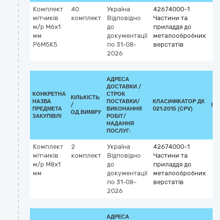
Комплект
40
Україна
42674000-1
мітчиків
комплект
Відповідно
Частини та
м/р М6х1
до
приладдя до
мм
документації
металообробних
Р6М5К5
по 31-08-
верстатів
2026
АДРЕСА
ДОСТАВКИ /
КОНКРЕТНА
СТРОК
КІЛЬКІСТЬ
НАЗВА
ПОСТАВКИ/
КЛАСИФІКАТОР ДК
/
КЛ
ПРЕДМЕТА
ВИКОНАННЯ
021:2015 (CPV)
ОД.ВИМІРУ
ЗАКУПІВЛІ
РОБІТ/
НАДАННЯ
ПОСЛУГ:
Комплект
2
Україна
42674000-1
мітчиків
комплект
Відповідно
Частини та
м/р М8х1
до
приладдя до
мм
документації
металообробних
по 31-08-
верстатів
2026
АДРЕСА