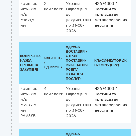
Комплект
2
Україна
42674000-1
мітчиків
комплект
Відповідно
Частини та
м/р
до
приладдя до
М18х1,5
документації
металообробних
мм
по 31-08-
верстатів
2026
АДРЕСА
ДОСТАВКИ /
КОНКРЕТНА
СТРОК
КІЛЬКІСТЬ
НАЗВА
ПОСТАВКИ/
КЛАСИФІКАТОР ДК
/
КЛ
ПРЕДМЕТА
ВИКОНАННЯ
021:2015 (CPV)
ОД.ВИМІРУ
ЗАКУПІВЛІ
РОБІТ/
НАДАННЯ
ПОСЛУГ:
Комплект
4
Україна
42674000-1
мітчиків
комплект
Відповідно
Частини та
м/р
до
приладдя до
М20х2,5
документації
металообробних
мм
по 31-08-
верстатів
Р6М5К5
2026
АДРЕСА