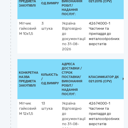
ПРЕДМЕТА
ВИКОНАННЯ
021:2015 (CPV)
ОД.ВИМІРУ
ЗАКУПІВЛІ
РОБІТ/
НАДАННЯ
ПОСЛУГ:
Мітчик
3
Україна
42674000-1
гайковий
штука
Відповідно
Частини та
М 10х1,5
до
приладдя до
документації
металообробних
по 31-08-
верстатів
2026
АДРЕСА
ДОСТАВКИ /
КОНКРЕТНА
СТРОК
КІЛЬКІСТЬ
НАЗВА
ПОСТАВКИ/
КЛАСИФІКАТОР ДК
/
КЛ
ПРЕДМЕТА
ВИКОНАННЯ
021:2015 (CPV)
ОД.ВИМІРУ
ЗАКУПІВЛІ
РОБІТ/
НАДАННЯ
ПОСЛУГ:
Мітчик
13
Україна
42674000-1
гайковий
штука
Відповідно
Частини та
М 12х1,5
до
приладдя до
документації
металообробних
по 31-08-
верстатів