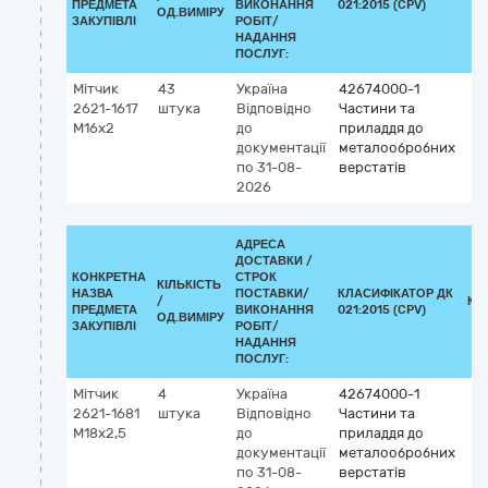
ПРЕДМЕТА
ВИКОНАННЯ
021:2015 (CPV)
ОД.ВИМІРУ
ЗАКУПІВЛІ
РОБІТ/
НАДАННЯ
ПОСЛУГ:
Мітчик
43
Україна
42674000-1
2621-1617
штука
Відповідно
Частини та
М16х2
до
приладдя до
документації
металообробних
по 31-08-
верстатів
2026
АДРЕСА
ДОСТАВКИ /
КОНКРЕТНА
СТРОК
КІЛЬКІСТЬ
НАЗВА
ПОСТАВКИ/
КЛАСИФІКАТОР ДК
/
КЛ
ПРЕДМЕТА
ВИКОНАННЯ
021:2015 (CPV)
ОД.ВИМІРУ
ЗАКУПІВЛІ
РОБІТ/
НАДАННЯ
ПОСЛУГ:
Мітчик
4
Україна
42674000-1
2621-1681
штука
Відповідно
Частини та
М18х2,5
до
приладдя до
документації
металообробних
по 31-08-
верстатів