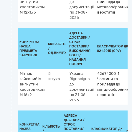
вигнутим
до
приладдя до
хвостовиком
документації
металообробних
М 12х1,75
по 31-08-
верстатів
2026
АДРЕСА
ДОСТАВКИ /
КОНКРЕТНА
СТРОК
КІЛЬКІСТЬ
НАЗВА
ПОСТАВКИ/
КЛАСИФІКАТОР ДК
/
ПРЕДМЕТА
ВИКОНАННЯ
021:2015 (CPV)
ОД.ВИМІРУ
ЗАКУПІВЛІ
РОБІТ/
НАДАННЯ
ПОСЛУГ:
Мітчик
5
Україна
42674000-1
гайковий із
штука
Відповідно
Частини та
вигнутим
до
приладдя до
хвостовиком
документації
металообробних
М 16х2
по 31-08-
верстатів
2026
АДРЕСА
ДОСТАВКИ /
КОНКРЕТНА
СТРОК
КІЛЬКІСТЬ
НАЗВА
ПОСТАВКИ/
КЛАСИФІКАТОР ДК
/
КЛ