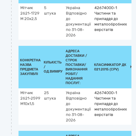
Мітчик
5
Україна
42674000-1
2621-1729
штука
Відповідно
Частини та
М 20х2,5
до
приладдя до
документації
металообробних
по 31-08-
верстатів
2026
АДРЕСА
ДОСТАВКИ /
КОНКРЕТНА
СТРОК
КІЛЬКІСТЬ
НАЗВА
ПОСТАВКИ/
КЛАСИФІКАТОР ДК
/
КЛ
ПРЕДМЕТА
ВИКОНАННЯ
021:2015 (CPV)
ОД.ВИМІРУ
ЗАКУПІВЛІ
РОБІТ/
НАДАННЯ
ПОСЛУГ:
Мітчик
25
Україна
42674000-1
2621-2599
штука
Відповідно
Частини та
М10х1,5
до
приладдя до
документації
металообробних
по 31-08-
верстатів
2026