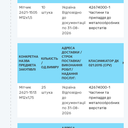
Мітчик
10
Україна
42674000-1
2621-1505
штука
Відповідно
Частини та
М12х1,5
до
приладдя до
документації
металообробних
по 31-08-
верстатів
2026
АДРЕСА
ДОСТАВКИ /
КОНКРЕТНА
СТРОК
КІЛЬКІСТЬ
НАЗВА
ПОСТАВКИ/
КЛАСИФІКАТОР ДК
/
КЛ
ПРЕДМЕТА
ВИКОНАННЯ
021:2015 (CPV)
ОД.ВИМІРУ
ЗАКУПІВЛІ
РОБІТ/
НАДАННЯ
ПОСЛУГ:
Мітчик
25
Україна
42674000-1
2621-1513
штука
Відповідно
Частини та
М12х1,75
до
приладдя до
документації
металообробних
по 31-08-
верстатів
2026