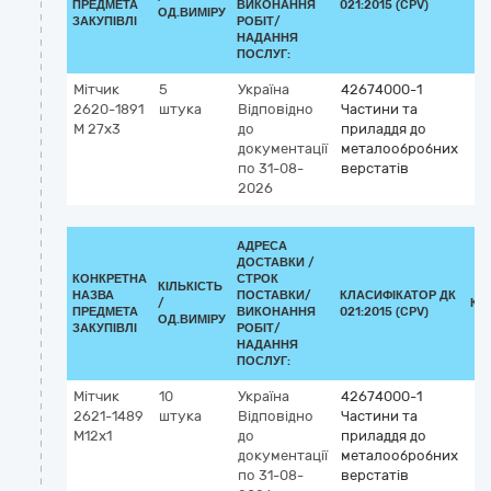
ПРЕДМЕТА
ВИКОНАННЯ
021:2015 (CPV)
ОД.ВИМІРУ
ЗАКУПІВЛІ
РОБІТ/
НАДАННЯ
ПОСЛУГ:
Мітчик
5
Україна
42674000-1
2620-1891
штука
Відповідно
Частини та
М 27х3
до
приладдя до
документації
металообробних
по 31-08-
верстатів
2026
АДРЕСА
ДОСТАВКИ /
КОНКРЕТНА
СТРОК
КІЛЬКІСТЬ
НАЗВА
ПОСТАВКИ/
КЛАСИФІКАТОР ДК
/
КЛ
ПРЕДМЕТА
ВИКОНАННЯ
021:2015 (CPV)
ОД.ВИМІРУ
ЗАКУПІВЛІ
РОБІТ/
НАДАННЯ
ПОСЛУГ:
Мітчик
10
Україна
42674000-1
2621-1489
штука
Відповідно
Частини та
М12х1
до
приладдя до
документації
металообробних
по 31-08-
верстатів