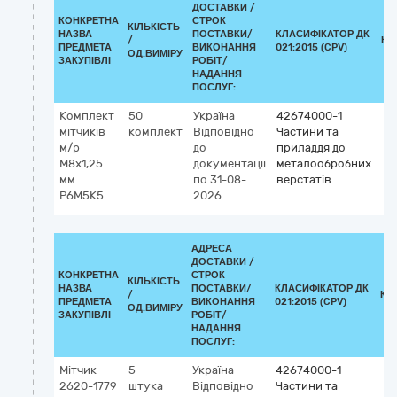
ДОСТАВКИ /
КОНКРЕТНА
СТРОК
КІЛЬКІСТЬ
НАЗВА
ПОСТАВКИ/
КЛАСИФІКАТОР ДК
/
КЛ
ПРЕДМЕТА
ВИКОНАННЯ
021:2015 (CPV)
ОД.ВИМІРУ
ЗАКУПІВЛІ
РОБІТ/
НАДАННЯ
ПОСЛУГ:
Комплект
50
Україна
42674000-1
мітчиків
комплект
Відповідно
Частини та
м/р
до
приладдя до
М8х1,25
документації
металообробних
мм
по 31-08-
верстатів
Р6М5К5
2026
АДРЕСА
ДОСТАВКИ /
КОНКРЕТНА
СТРОК
КІЛЬКІСТЬ
НАЗВА
ПОСТАВКИ/
КЛАСИФІКАТОР ДК
/
КЛ
ПРЕДМЕТА
ВИКОНАННЯ
021:2015 (CPV)
ОД.ВИМІРУ
ЗАКУПІВЛІ
РОБІТ/
НАДАННЯ
ПОСЛУГ:
Мітчик
5
Україна
42674000-1
2620-1779
штука
Відповідно
Частини та