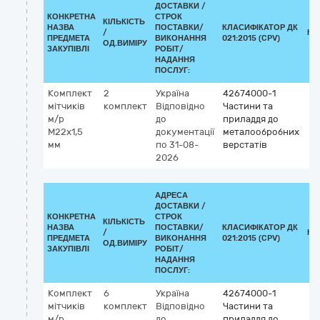
ДОСТАВКИ /
КОНКРЕТНА
СТРОК
КІЛЬКІСТЬ
НАЗВА
ПОСТАВКИ/
КЛАСИФІКАТОР ДК
/
КЛ
ПРЕДМЕТА
ВИКОНАННЯ
021:2015 (CPV)
ОД.ВИМІРУ
ЗАКУПІВЛІ
РОБІТ/
НАДАННЯ
ПОСЛУГ:
Комплект
2
Україна
42674000-1
мітчиків
комплект
Відповідно
Частини та
м/р
до
приладдя до
М22х1,5
документації
металообробних
мм
по 31-08-
верстатів
2026
АДРЕСА
ДОСТАВКИ /
КОНКРЕТНА
СТРОК
КІЛЬКІСТЬ
НАЗВА
ПОСТАВКИ/
КЛАСИФІКАТОР ДК
/
КЛ
ПРЕДМЕТА
ВИКОНАННЯ
021:2015 (CPV)
ОД.ВИМІРУ
ЗАКУПІВЛІ
РОБІТ/
НАДАННЯ
ПОСЛУГ:
Комплект
6
Україна
42674000-1
мітчиків
комплект
Відповідно
Частини та
м/р
до
приладдя до