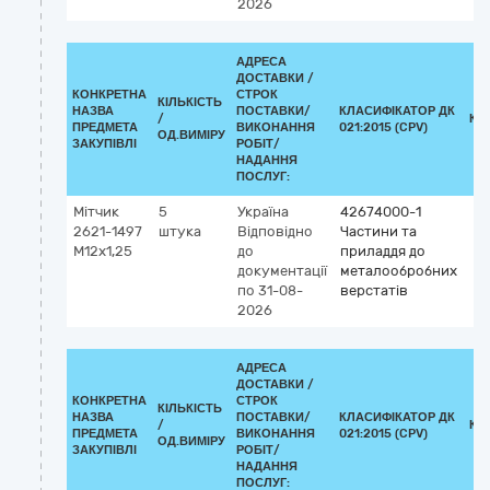
2026
АДРЕСА
ДОСТАВКИ /
КОНКРЕТНА
СТРОК
КІЛЬКІСТЬ
НАЗВА
ПОСТАВКИ/
КЛАСИФІКАТОР ДК
/
КЛ
ПРЕДМЕТА
ВИКОНАННЯ
021:2015 (CPV)
ОД.ВИМІРУ
ЗАКУПІВЛІ
РОБІТ/
НАДАННЯ
ПОСЛУГ:
Мітчик
5
Україна
42674000-1
2621-1497
штука
Відповідно
Частини та
М12х1,25
до
приладдя до
документації
металообробних
по 31-08-
верстатів
2026
АДРЕСА
ДОСТАВКИ /
КОНКРЕТНА
СТРОК
КІЛЬКІСТЬ
НАЗВА
ПОСТАВКИ/
КЛАСИФІКАТОР ДК
/
КЛ
ПРЕДМЕТА
ВИКОНАННЯ
021:2015 (CPV)
ОД.ВИМІРУ
ЗАКУПІВЛІ
РОБІТ/
НАДАННЯ
ПОСЛУГ: