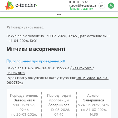
0 800 30 77 55
support@e-tender.ua
UK
Замовити дзвінок
Повернутись назад
Закупівлю оголошено - 10-03-2026, 09:46. Дата останніх змін
- 14-04-2026, 10:01
Мітчики в асортименті
Оголошення про проведення.pdf
Закупівля:
UA-2026-03-10-001653-a
/
на ProZorro
/
на DoZorro
Рядок плану закупівлі та обґрунтування:
UA-P-2026-03-10-
000739-a
Період уточнень
Період подачі
Аукціон
Завершився
пропозицій
Завершився
з 10-03-2026,
Завершився
з
24-03-2026, 14:12
09:46
з 10-03-2026,
по
24-03-2026,
по 20-03-2026,
09:46
14:35