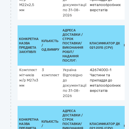
М22х2,5
документації
металообробних
мм
по 31-08-
верстатів
2026
АДРЕСА
ДОСТАВКИ /
КОНКРЕТНА
СТРОК
КІЛЬКІСТЬ
НАЗВА
ПОСТАВКИ/
КЛАСИФІКАТОР ДК
/
КЛ
ПРЕДМЕТА
ВИКОНАННЯ
021:2015 (CPV)
ОД.ВИМІРУ
ЗАКУПІВЛІ
РОБІТ/
НАДАННЯ
ПОСЛУГ:
Комплект
3
Україна
42674000-1
мітчиків
комплект
Відповідно
Частини та
м/р М27х3
до
приладдя до
мм
документації
металообробних
по 31-08-
верстатів
2026
АДРЕСА
ДОСТАВКИ /
КОНКРЕТНА
СТРОК
КІЛЬКІСТЬ
НАЗВА
ПОСТАВКИ/
КЛАСИФІКАТОР ДК
/
КЛ
ПРЕДМЕТА
ВИКОНАННЯ
021:2015 (CPV)