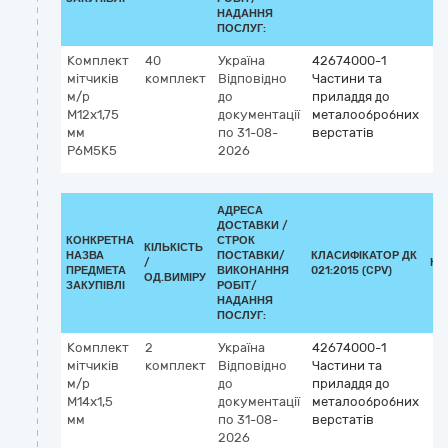
НАДАННЯ
ПОСЛУГ:
Комплект
40
Україна
42674000-1
мітчиків
комплект
Відповідно
Частини та
м/р
до
приладдя до
М12х1,75
документації
металообробних
мм
по 31-08-
верстатів
Р6М5К5
2026
АДРЕСА
ДОСТАВКИ /
КОНКРЕТНА
СТРОК
КІЛЬКІСТЬ
НАЗВА
ПОСТАВКИ/
КЛАСИФІКАТОР ДК
/
КЛ
ПРЕДМЕТА
ВИКОНАННЯ
021:2015 (CPV)
ОД.ВИМІРУ
ЗАКУПІВЛІ
РОБІТ/
НАДАННЯ
ПОСЛУГ:
Комплект
2
Україна
42674000-1
мітчиків
комплект
Відповідно
Частини та
м/р
до
приладдя до
М14х1,5
документації
металообробних
мм
по 31-08-
верстатів
2026