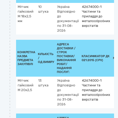
Мітчик
10
Україна
42674000-1
гайковий
штука
Відповідно
Частини та
М 18х2,5
до
приладдя до
мм
документації
металообробних
по 31-08-
верстатів
2026
АДРЕСА
ДОСТАВКИ /
КОНКРЕТНА
СТРОК
КІЛЬКІСТЬ
НАЗВА
ПОСТАВКИ/
КЛАСИФІКАТОР ДК
/
КЛ
ПРЕДМЕТА
ВИКОНАННЯ
021:2015 (CPV)
ОД.ВИМІРУ
ЗАКУПІВЛІ
РОБІТ/
НАДАННЯ
ПОСЛУГ:
Мітчик
13
Україна
42674000-1
гайковий
штука
Відповідно
Частини та
М 20х2,5
до
приладдя до
документації
металообробних
по 31-08-
верстатів
2026