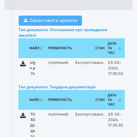
Завантажити архівом
Тип документа: Оголошення про проведення
закупівлі
ДАТА
ФАЙЛ
ПРИВАТНІСТЬ
СТАН
ТА
ЧАС
sig
публічний
Експортовано:
23-02-
n.p
2026,
7s
17:35:55
Тип документа: Тендерна документація
ДАТА
ФАЙЛ
ПРИВАТНІСТЬ
СТАН
ТА
ЧАС
Т0
публічний
Експортовано:
23-02-
30
2026,
До
17:35:35
да
то