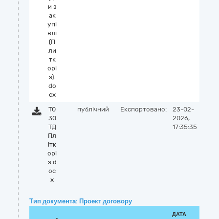
и з
ак
упі
влі
(П
ли
тк
орі
з).
do
cx
Т0
публічний
Експортовано:
23-02-
30
2026,
ТД
17:35:35
Пл
ітк
орі
з.d
oc
x
Тип документа: Проект договору
ДАТА