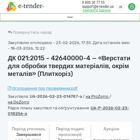
0 800 30 77 55
support@e-tender.ua
UK
Замовити дзвінок
Повернутись назад
Закупівлю оголошено - 23-02-2026, 17:35. Дата останніх змін
- 18-03-2026, 12:22
ДК 021:2015 – 42640000-4 — «Верстати
для обробки твердих матеріалів, окрім
металів» (Плиткоріз)
Оголошення про проведення.pdf
Закупівля:
UA-2026-02-23-014787-a
/
на ProZorro
/
на DoZorro
Рядок плану закупівлі та обґрунтування:
UA-P-2026-02-23-
018256-a
Період уточнень
Період подачі
Аукціон
Завершився
пропозицій