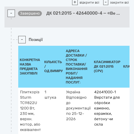
+
-
відкрити всі
закрити всі
-
ДК 021:2015 – 42640000-4 — «Ве
...
Завершено
-
Позиції
АДРЕСА
ДОСТАВКИ /
КОНКРЕТНА
СТРОК
КІЛЬКІСТЬ
КЛАСИФІКАТОР
НАЗВА
ПОСТАВКИ/
/
ДК 021:2015
КЛАС
ПРЕДМЕТА
ВИКОНАННЯ
ОД.ВИМІРУ
(CPV)
ЗАКУПІВЛІ
РОБІТ/
НАДАННЯ
ПОСЛУГ:
Плиткоріз
1
Україна
42641000-1
Sturm
штука
Відповідно
Верстати для
TC9822U
до
обробки
1200 Вт,
документації
каменю,
230 мм,
по 25-12-
кераміки,
верхн.
2026
бетону чи
мотор, або
скла
еквівалент