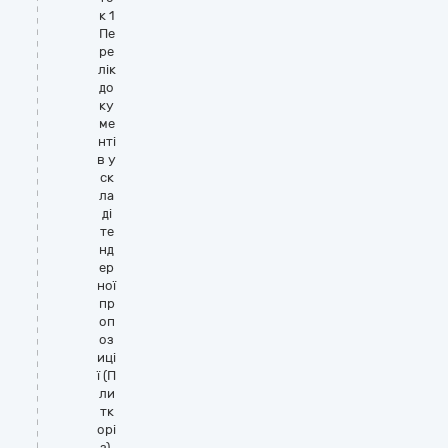
к 1
Пе
ре
лік
до
ку
ме
нті
в у
ск
ла
ді
те
нд
ер
ної
пр
оп
оз
иці
ї (П
ли
тк
орі
з).