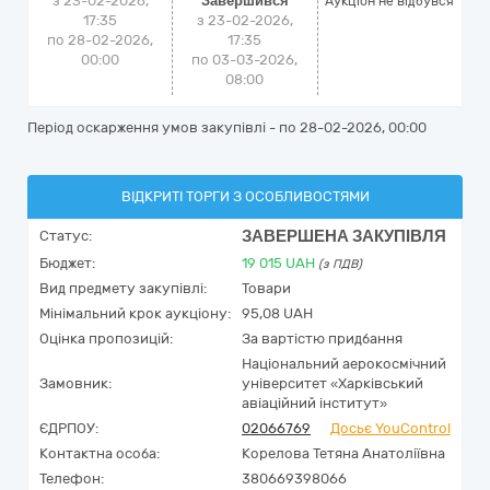
з 23-02-2026,
Завершився
Аукціон не відбувся
17:35
з 23-02-2026,
по 28-02-2026,
17:35
00:00
по 03-03-2026,
08:00
Період оскарження умов закупівлі - по
28-02-2026, 00:00
ВІДКРИТІ ТОРГИ З ОСОБЛИВОСТЯМИ
ЗАВЕРШЕНА ЗАКУПІВЛЯ
Статус:
Бюджет:
19 015
UAH
(з ПДВ)
Вид предмету закупівлі:
Товари
Мінімальний крок аукціону:
95,08 UAH
Оцінка пропозицій:
За вартістю придбання
Національний аерокосмічний
Замовник:
університет «Харківський
авіаційний інститут»
ЄДРПОУ:
02066769
Досьє YouControl
Контактна особа:
Корелова Тетяна Анатоліївна
Телефон:
380669398066