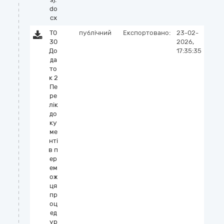
do
cx
Т0
публічний
Експортовано:
23-02-
30
2026,
До
17:35:35
да
то
к 2
Пе
ре
лік
до
ку
ме
нті
в п
ер
ем
ож
ця
пр
оц
ед
ур