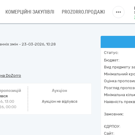
КОМЕРЦІЙНІ ЗАКУПІВЛІ
PROZORRO.ПРОДАЖІ
нніх змін - 23-03-2026, 10:28
Статус:
Бюджет:
Вид предмету за
Мінімальний кро
/
на DoZorro
Оцінка пропозиц
Розгляд пропоз
 пропозицій
Аукціон
Мінімальна кіль
ився
6, 13:00
Аукціон не відбувся
Наявність прекв
6, 00:00
Замовник:
ЄДРПОУ:
Сайт: