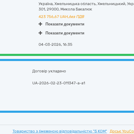
Україна
,
Хмельницька область
,
Хмельницький,
Укр
301
,
29000
,
Микола Бакалюк
423 756,67
UAH,
без ПДВ
Показати документи
Показати документи
04-03-2026, 16:35
Договір укладено
UA-2026-02-23-011347-a-a1
Товариство з бмеженою відповідальністю "Б КОМ"
Досьє YouCo