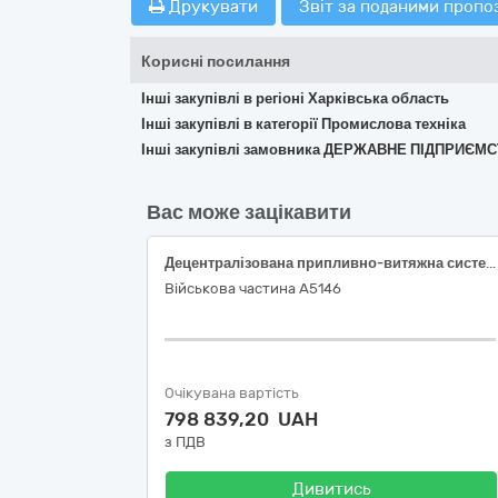
Друкувати
Звіт за поданими пропо
Корисні посилання
Інші закупівлі в регіоні Харківська область
Інші закупівлі в категорії Промислова техніка
Інші закупівлі замовника ДЕРЖАВНЕ ПІДПРИЄ
Вас може зацікавити
Децентралізована припливно-витяжна система вентиляції повітря робочих приміщень з електричним нагрівом та автоматикою.
Військова частина А5146
Очікувана вартість
798 839,20 UAH
з ПДВ
Дивитись