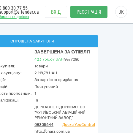
0 800 30 77 55
support@e-tender.ua
ВХІД
РЕЄСТРАЦІЯ
UK
Замовити дзвінок
СПРОЩЕНА ЗАКУПІВЛЯ
ЗАВЕРШЕНА ЗАКУПІВЛЯ
423 756,67
UAH
(без ПДВ)
купівлі:
Товари
к аукціону:
2 118,78 UAH
ій:
За вартістю придбання
ицій:
Поступовий
кість пропозицій:
1
аліфікації:
Ні
ДЕРЖАВНЕ ПІДПРИЄМСТВО
"ЧУГУЇВСЬКИЙ АВІАЦІЙНИЙ
РЕМОНТНИЙ ЗАВОД"
08305644
Досьє YouControl
http://charz.com.ua