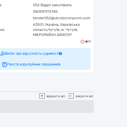
а:
052 Відділ закупівель
380981173786
tender052@ukroboronprom.com
63501,
Україна
,
Харківська
ня:
область,
Чугуїв,
м. Чугуїв,
МІКРОРАЙОН АВІАТОР
0
Витяг про відсутність судимості
Реєстр корупційних порушників
+
-
відкрити всі
закрити всі