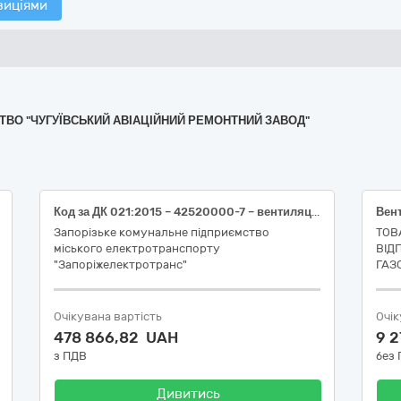
зиціями
МСТВО "ЧУГУЇВСЬКИЙ АВІАЦІЙНИЙ РЕМОНТНИЙ ЗАВОД"
Код за ДК 021:2015 – 42520000-7 – вентиляційне обладнання (вентилятори та електродвигуни для тролейбусів)
Вен
Запорізьке комунальне підприємство
ТОВ
міського електротранспорту
ВІД
"Запоріжелектротранс"
ГАЗ
Очікувана вартість
Очік
478 866,82 UAH
9 
з ПДВ
без
Дивитись