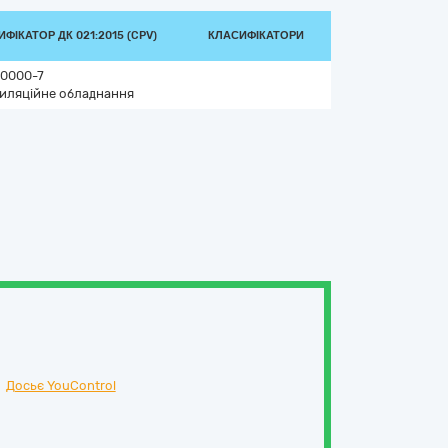
ФІКАТОР ДК 021:2015 (CPV)
КЛАСИФІКАТОРИ
0000-7
иляційне обладнання
Досьє YouControl