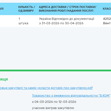
КІЛЬКІСТЬ /
АДРЕСА ДОСТАВКИ /
СТРОК ПОСТАВКИ/
ВЛІ
КЛАСИ
ОД.ВИМІРУ
ВИКОНАННЯ РОБІТ/НАДАННЯ ПОСЛУГ:
1
Україна
Відповідно до документації
4252
штука
з 31-03-2026
по 30-04-2026
Вент
ожця
ця закупівлі та намір укласти договір про закупівлю.pdf
Товариство з бмеженою відповідальністю "Б КОМ"
з 04-03-2026 по 12-03-2026
учасник виграв закупівлю